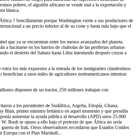
esinos pobres, el algodón africano se vende mal a la exportación y
bra blanca.
 África ? Sencillamente porque Washington vierte a sus productores de
nacional a un precio inferior al de su coste y hasta más bajo que el
ahel que ya se encuentran entre los menos avanzados del planeta.
án a hacinarse en los barrios de chabolas de las periferias urbanas
ndo el desierto del Sahara hasta Libia intentando después cruzar a
 estos los más expuestos a la entrada de los inmigrantes clandestinos
olo benefician a unos miles de agricultores norteamericanos mientras
illones disponen de un tractor, 250 millones trabajan con
itaron a los presidentes de Sudáfrica, Argelia, Etiopía, Ghana,
 Blair, primer ministro británico en aquel momento y que presidía
proponía aumentar la ayuda pública al desarrollo (APD) unos 25.000
 W. Bush se opuso a ello bajo el pretexto de que África no sería
 la guerra de Irak. Otros observadores recordaron que Estados Unidos
r Europa con el Plan Marshall...