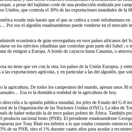
orque, a pesar del bajísimo coste de una producción realizada por camp
os Unidos, que controla el 30% de las exportaciones mundiales de la fi
érica resulte más barato que el que se cultiva a coste infrahumano en
 Por eso el algodón estadounidense puede venderse en el mercado inter
atástrofe económica de gran envergadura en esos países africanos del S
rse en los ejércitos yihadistas que controlan gran parte del Sahel ; o ir
atar de emigrar a Europa. A bordo de cayucos hasta Canarias, o atravesa
a no tiene que ver con la otra, los países de la Unión Europea, y entre
 a las exportaciones agrícolas, y en particular a las del algodón, que s
ndo la agricultura. De todos los campesinos del mundo, apenas unos 30 m
anuales… Esa es la dramática realidad de la agricultura de hoy.
n dirección a la opinión pública mundial, los jefes de Estado del G-8 inv
eral de la Organización de las Naciones Unidas (ONU). La idea de Tony
espués de haber reducido la de trece países pobres de África. También 
del producto nacional bruto (PNB). El presidente estadounidense George
propuesta por Tony Blair era inferior a lo que estaba costando entonces
5% de su PNB, sino el 1% durante cuatro años para ayudar a reconstrui