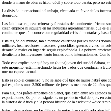
donde la mano de obra es hábil, dócil y sobre todo barata, pero no están
La división internacional del trabajo, efectuada en favor de los interes
desarrollo.
Las fabulosas riquezas mineras y forestales del continente africano s
crean empleos ni siquiera en las industrias agroalimentarias, que es el 
continente que aún conoce con regularidad crisis alimentarias y hasta
Esta región del mundo, tan a menudo calificada por los medios dominant
militares, insurrecciones, masacres, genocidios, guerras civiles, terro
desarrollo reales en lugar de seguir explotándola. La pobreza crecient
desalienta a los inversores, tanto locales como internacionales. Con lo 
Todo esto explica por qué hoy un (o una) joven del sur del Sahara, e
este momento, están marchando hacia los vados que conducen a Europa,
nuestra riqueza actual.
Esto es solo el comienzo, y no se sabe qué tipo de muros habrá que co
países pobres unos 2.500 millones de jóvenes menores de 22 años que n
Para algunos países africanos del Sahel, que están entre los Estados
exportaciones. Es, por consiguiente, un producto vital del que, en es
la historia de África y a la penosa historia de la esclavitud –dice A
Estos países pobres, en los últimos decenios, han sacrificado otras in