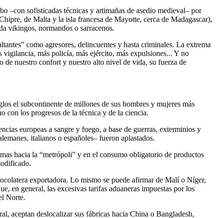
 cabo –con sofisticadas técnicas y artimañas de asedio medieval– por
 Chipre, de Malta y la isla francesa de Mayotte, cerca de Madagascar),
uda vikingos, normandos o sarracenos.
ltantes” como agresores, delincuentes y hasta criminales. La extrema
igilancia, más policía, más ejército, más expulsiones... Y no
io de nuestro confort y nuestro alto nivel de vida, su fuerza de
siglos el subcontinente de millones de sus hombres y mujeres más
o con los progresos de la técnica y de la ciencia.
ncias europeas a sangre y fuego, a base de guerras, exterminios y
alemanes, italianos o españoles– fueron aplastados.
imas hacia la “metrópoli” y en el consumo obligatorio de productos
modificado.
hocolatera exportadora. Lo mismo se puede afirmar de Malí o Níger,
ue, en general, las excesivas tarifas aduaneras impuestas por los
el Norte.
eral, aceptan deslocalizar sus fábricas hacia China o Bangladesh,