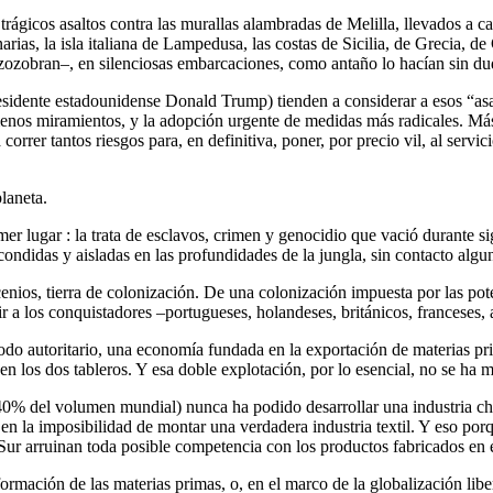
s trágicos asaltos contra las murallas alambradas de Melilla, llevados a
ias, la isla italiana de Lampedusa, las costas de Sicilia, de Grecia, de
 zozobran–, en silenciosas embarcaciones, como antaño lo hacían sin d
residente estadounidense Donald Trump) tienden a considerar a esos “asa
enos miramientos, y la adopción urgente de medidas más radicales. Más v
orrer tantos riesgos para, en definitiva, poner, por precio vil, al servic
laneta.
er lugar : la trata de esclavos, crimen y genocidio que vació durante 
ondidas y aisladas en las profundidades de la jungla, sin contacto algun
ios, tierra de colonización. De una colonización impuesta por las pote
r a los conquistadores –portugueses, holandeses, británicos, franceses, 
odo autoritario, una economía fundada en la exportación de materias pr
 los dos tableros. Y esa doble explotación, por lo esencial, no se ha 
 40% del volumen mundial) nunca ha podido desarrollar una industria c
en la imposibilidad de montar una verdadera industria textil. Y eso porq
 Sur arruinan toda posible competencia con los productos fabricados en 
formación de las materias primas, o, en el marco de la globalización lib