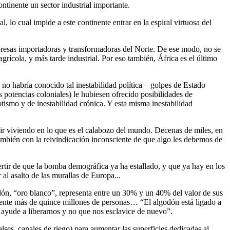
ontinente un sector industrial importante.
l, lo cual impide a este continente entrar en la espiral virtuosa del
mpresas importadoras y transformadoras del Norte. De ese modo, no se
agrícola, y más tarde industrial. Por eso también, África es el último
no habría conocido tal inestabilidad política – golpes de Estado
as potencias coloniales) le hubiesen ofrecido posibilidades de
tismo y de inestabilidad crónica. Y esta misma inestabilidad
ir viviendo en lo que es el calabozo del mundo. Decenas de miles, en
ambién con la reivindicación inconsciente de que algo les debemos de
ertir de que la bomba demográfica ya ha estallado, y que ya hay en los
al asalto de las murallas de Europa...
dón, “oro blanco”, representa entre un 30% y un 40% del valor de sus
tamente más de quince millones de personas… “El algodón está ligado a
s ayude a liberarnos y no que nos esclavice de nuevo”.
lses, canales de riego) para aumentar las superficies dedicadas al