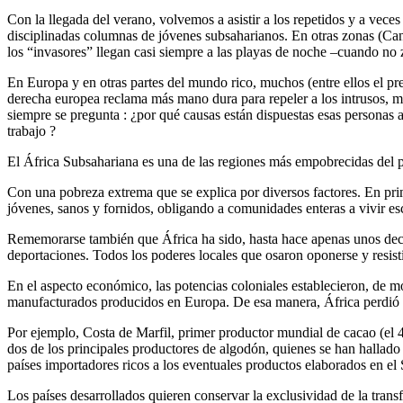
C
on la llegada del verano, volvemos a asistir a los repetidos y a vece
disciplinadas columnas de jóvenes subsaharianos. En otras zonas (Canar
los “invasores” llegan casi siempre a las playas de noche –cuando no
En Europa y en otras partes del mundo rico, muchos (entre ellos el p
derecha europea reclama más mano dura para repeler a los intrusos, m
siempre se pregunta : ¿por qué causas están dispuestas esas personas a c
trabajo ?
El África Subsahariana es una de las regiones más empobrecidas del p
Con una pobreza extrema que se explica por diversos factores. En prim
jóvenes, sanos y fornidos, obligando a comunidades enteras a vivir esc
Rememorarse también que África ha sido, hasta hace apenas unos decen
deportaciones. Todos los poderes locales que osaron oponerse y resisti
En el aspecto económico, las potencias coloniales establecieron, de m
manufacturados producidos en Europa. De esa manera, África perdió en
Por ejemplo, Costa de Marfil, primer productor mundial de cacao (el
dos de los principales productores de algodón, quienes se han hallado 
países importadores ricos a los eventuales productos elaborados en el
Los países desarrollados quieren conservar la exclusividad de la trans