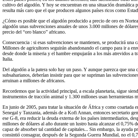
cultivo del algodón. Y hoy se encuentran en una situación dramática p
resulta más caro que el que producen algunos países ricos como Estad
¿Cómo es posible que el algodón producido a precio de oro en Norteam
algodón unas subvenciones anuales de unos 3.000 millones de dólares…
precio del “oro blanco” africano.
Consecuencia : si esas subvenciones se mantienen, se producirá una c
Millones de agricultores seguirán abandonando el campo para ir a enrola
desde donde la miseria y el hambre empujarán a los más atrevidos a tr
Italia.
Del algodón a la patera solo hay un paso. Y aunque parezca que una cos
subsaharianos, deberían insistir para que se supriman las subvenciones
arruinan a millones de africanos.
Recordemos que la actividad principal, a escala planetaria, sigue sie
instrumentos de tracción animal y 1.300 millones usan herramientas m
En junio de 2005, para tratar la situación de África y como coartada e
Senegal y Tanzania, además de a Kofi Annan, entonces secretario gen
ese G-8, era reducir la deuda externa de los países intermediarios, d
millones de dólares al año durante un lustro hasta alcanzar el 0,75% 
capaz de absorber tal cantidad de capitales... Sin embargo, la ayuda 
consintió consagrar, después de la Segunda Guerra Mundial, no el 0,7