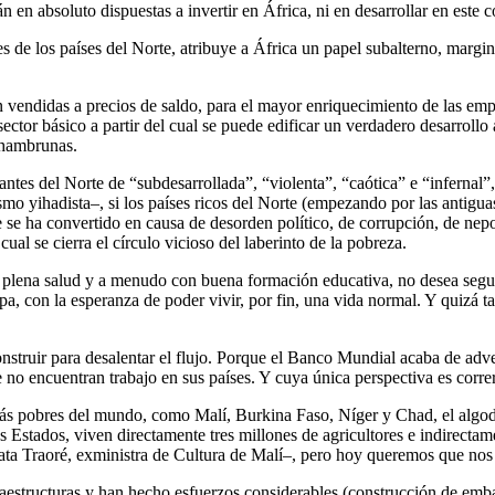
 en absoluto dispuestas a invertir en África, ni en desarrollar en este c
es de los países del Norte, atribuye a África un papel subalterno, margina
on vendidas a precios de saldo, para el mayor enriquecimiento de las e
sector básico a partir del cual se puede edificar un verdadero desarrollo 
 hambrunas.
es del Norte de “subdesarrollada”, “violenta”, “caótica” e “infernal”, 
rismo yihadista–, si los países ricos del Norte (empezando por las antigu
e se ha convertido en causa de desorden político, de corrupción, de nepo
cual se cierra el círculo vicioso del laberinto de la pobreza.
n plena salud y a menudo con buena formación educativa, no desea segu
 con la esperanza de poder vivir, por fin, una vida normal. Y quizá t
nstruir para desalentar el flujo. Porque el Banco Mundial acaba de adv
o encuentran trabajo en sus países. Y cuya única perspectiva es correr 
 más pobres del mundo, como Malí, Burkina Faso, Níger y Chad, el algo
tos Estados, viven directamente tres millones de agricultores e indirec
minata Traoré, exministra de Cultura de Malí–, pero hoy queremos que no
fraestructuras y han hecho esfuerzos considerables (construcción de emba