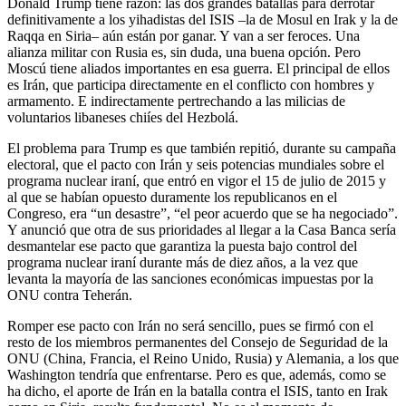
Donald Trump tiene razón: las dos grandes batallas para derrotar
definitivamente a los yihadistas del ISIS –la de Mosul en Irak y la de
Raqqa en Siria– aún están por ganar. Y van a ser feroces. Una
alianza militar con Rusia es, sin duda, una buena opción. Pero
Moscú tiene aliados importantes en esa guerra. El principal de ellos
es Irán, que participa directamente en el conflicto con hombres y
armamento. E indirectamente pertrechando a las milicias de
voluntarios libaneses chiíes del Hezbolá.
El problema para Trump es que también repitió, durante su campaña
electoral, que el pacto con Irán y seis potencias mundiales sobre el
programa nuclear iraní, que entró en vigor el 15 de julio de 2015 y
al que se habían opuesto duramente los republicanos en el
Congreso, era “un desastre”, “el peor acuerdo que se ha negociado”.
Y anunció que otra de sus prioridades al llegar a la Casa Banca sería
desmantelar ese pacto que garantiza la puesta bajo control del
programa nuclear iraní durante más de diez años, a la vez que
levanta la mayoría de las sanciones económicas impuestas por la
ONU contra Teherán.
Romper ese pacto con Irán no será sencillo, pues se firmó con el
resto de los miembros permanentes del Consejo de Seguridad de la
ONU (China, Francia, el Reino Unido, Rusia) y Alemania, a los que
Washington tendría que enfrentarse. Pero es que, además, como se
ha dicho, el aporte de Irán en la batalla contra el ISIS, tanto en Irak