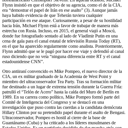
Flynn insistió en que el objetivo de su agencia, como el de la CIA,
era “demostrar el papel de Irán en ese asalto” (3). Aunque jamás
haya habido evidencia de que Teherán tuviera cualquier
participación en ese ataque. Curiosamente, a pesar de su hostilidad
hacia Irán, Michael Flynn está a favor de trabajar de manera más
estrecha con Rusia. Incluso, en 2015, el general viajó a Moscú,
donde fue fotografiado sentado al lado de Vladímir Putin en una
cena de gala para el canal estatal de televisión Russia Today (RT),
en el que ha aparecido regularmente como analista. Posteriormente,
Flynn admitió que se le pagó por hacer ese viaje y defendió al canal
ruso diciendo que no veía “ninguna diferencia entre RT y el canal
estadounidense CNN”.
Otro antiiraní convencido es Mike Pompeo, el nuevo director de la
CIA, un ex militar graduado de la Academia de West Point y
miembro del ultraconservador Tea Party. Tras su formación militar
fue destinado a un lugar de extrema tensión durante la Guerra Fría:
patrulló el “Telón de Acero” hasta la caída del Muro de Berlín en
1989. En su carrera como político, Mike Pompeo formó parte del
Comité de Inteligencia del Congreso y se destacó en una
investigación que puso contra las cuerdas a la candidata demócrata
Hillary Clinton por su pretendido papel durante el asalto de Bengasi.
Ultraconservador, Pompeo es hostil al cierre de la base de
Guantánamo (Cuba) y ha criticado a los líderes musulmanes de
Estados Unidos. Es un partidario decidido de dar marcha atrás con