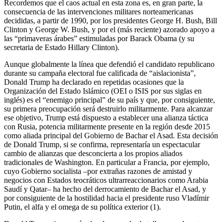
Recordemos que el caos actual en esta zona es, en gran parte, la
consecuencia de las intervenciones militares norteamericanas
decididas, a partir de 1990, por los presidentes George H. Bush, Bill
Clinton y George W. Bush, y por el (más reciente) azorado apoyo a
las “primaveras árabes” estimuladas por Barack Obama (y su
secretaria de Estado Hillary Clinton).
Aunque globalmente la línea que defendió el candidato republicano
durante su campaña electoral fue calificada de “aislacionista”,
Donald Trump ha declarado en repetidas ocasiones que la
Organización del Estado Islámico (OEI o ISIS por sus siglas en
inglés) es el “enemigo principal” de su país y que, por consiguiente,
su primera preocupación será destruirlo militarmente. Para alcanzar
ese objetivo, Trump está dispuesto a establecer una alianza táctica
con Rusia, potencia militarmente presente en la región desde 2015
como aliada principal del Gobierno de Bachar el Asad. Esta decisión
de Donald Trump, si se confirma, representaría un espectacular
cambio de alianzas que desconcierta a los propios aliados
tradicionales de Washington. En particular a Francia, por ejemplo,
cuyo Gobierno socialista –por extrañas razones de amistad y
negocios con Estados teocráticos ultrarreaccionarios como Arabia
Saudí y Qatar– ha hecho del derrocamiento de Bachar el Asad, y
por consiguiente de la hostilidad hacia el presidente ruso Vladímir
Putin, el alfa y el omega de su política exterior (1).