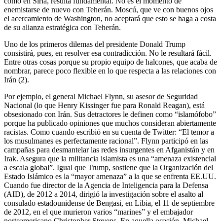
como en Siria, resulta fundamental. No es el momento de
enemistarse de nuevo con Teherán. Moscú, que ve con buenos ojos
el acercamiento de Washington, no aceptará que esto se haga a costa
de su alianza estratégica con Teherán.
Uno de los primeros dilemas del presidente Donald Trump
consistirá, pues, en resolver esa contradicción. No le resultará fácil.
Entre otras cosas porque su propio equipo de halcones, que acaba de
nombrar, parece poco flexible en lo que respecta a las relaciones con
Irán (2).
Por ejemplo, el general Michael Flynn, su asesor de Seguridad
Nacional (lo que Henry Kissinger fue para Ronald Reagan), está
obsesionado con Irán. Sus detractores le definen como “islamófobo”
porque ha publicado opiniones que muchos consideran abiertamente
racistas. Como cuando escribió en su cuenta de Twitter: “El temor a
los musulmanes es perfectamente racional”. Flynn participó en las
campañas para desmantelar las redes insurgentes en Afganistán y en
Irak. Asegura que la militancia islamista es una “amenaza existencial
a escala global”. Igual que Trump, sostiene que la Organización del
Estado Islámico es la “mayor amenaza” a la que se enfrenta EE.UU.
Cuando fue director de la Agencia de Inteligencia para la Defensa
(AID), de 2012 a 2014, dirigió la investigación sobre el asalto al
consulado estadounidense de Bengasi, en Libia, el 11 de septiembre
de 2012, en el que murieron varios “marines” y el embajador
norteamericano Christopher Stevens. En aquella ocasión, Michael