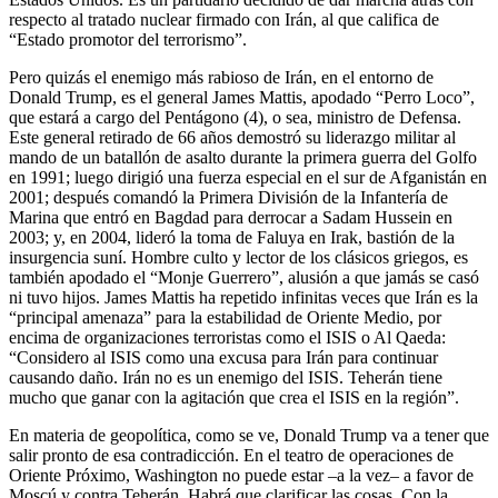
respecto al tratado nuclear firmado con Irán, al que califica de
“Estado promotor del terrorismo”.
Pero quizás el enemigo más rabioso de Irán, en el entorno de
Donald Trump, es el general James Mattis, apodado “Perro Loco”,
que estará a cargo del Pentágono (4), o sea, ministro de Defensa.
Este general retirado de 66 años demostró su liderazgo militar al
mando de un batallón de asalto durante la primera guerra del Golfo
en 1991; luego dirigió una fuerza especial en el sur de Afganistán en
2001; después comandó la Primera División de la Infantería de
Marina que entró en Bagdad para derrocar a Sadam Hussein en
2003; y, en 2004, lideró la toma de Faluya en Irak, bastión de la
insurgencia suní. Hombre culto y lector de los clásicos griegos, es
también apodado el “Monje Guerrero”, alusión a que jamás se casó
ni tuvo hijos. James Mattis ha repetido infinitas veces que Irán es la
“principal amenaza” para la estabilidad de Oriente Medio, por
encima de organizaciones terroristas como el ISIS o Al Qaeda:
“Considero al ISIS como una excusa para Irán para continuar
causando daño. Irán no es un enemigo del ISIS. Teherán tiene
mucho que ganar con la agitación que crea el ISIS en la región”.
En materia de geopolítica, como se ve, Donald Trump va a tener que
salir pronto de esa contradicción. En el teatro de operaciones de
Oriente Próximo, Washington no puede estar –a la vez– a favor de
Moscú y contra Teherán. Habrá que clarificar las cosas. Con la