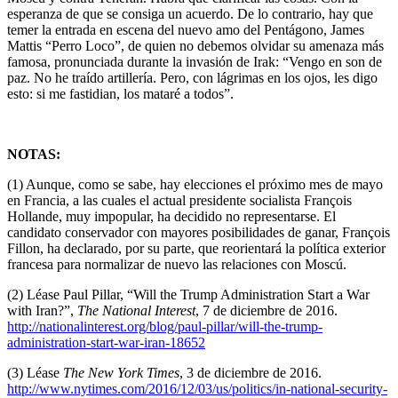
esperanza de que se consiga un acuerdo. De lo contrario, hay que
temer la entrada en escena del nuevo amo del Pentágono, James
Mattis “Perro Loco”, de quien no debemos olvidar su amenaza más
famosa, pronunciada durante la invasión de Irak: “Vengo en son de
paz. No he traído artillería. Pero, con lágrimas en los ojos, les digo
esto: si me fastidian, los mataré a todos”.
NOTAS:
(1) Aunque, como se sabe, hay elecciones el próximo mes de mayo
en Francia, a las cuales el actual presidente socialista François
Hollande, muy impopular, ha decidido no representarse. El
candidato conservador con mayores posibilidades de ganar, François
Fillon, ha declarado, por su parte, que reorientará la política exterior
francesa para normalizar de nuevo las relaciones con Moscú.
(2) Léase Paul Pillar, “Will the Trump Administration Start a War
with Iran?”,
The National Interest
, 7 de diciembre de 2016.
http://nationalinterest.org/blog/paul-pillar/will-the-trump-
administration-start-war-iran-18652
(3) Léase
The New York Times
, 3 de diciembre de 2016.
http://www.nytimes.com/2016/12/03/us/politics/in-national-security-