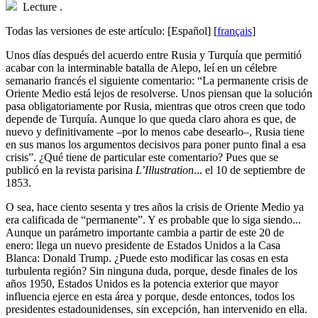
Lecture
.
Todas las versiones de este artículo:
[Español]
[
français
]
U
nos días después del acuerdo entre Rusia y Turquía que permitió
acabar con la interminable batalla de Alepo, leí en un célebre
semanario francés el siguiente comentario: “La permanente crisis de
Oriente Medio está lejos de resolverse. Unos piensan que la solución
pasa obligatoriamente por Rusia, mientras que otros creen que todo
depende de Turquía. Aunque lo que queda claro ahora es que, de
nuevo y definitivamente –por lo menos cabe desearlo–, Rusia tiene
en sus manos los argumentos decisivos para poner punto final a esa
crisis”. ¿Qué tiene de particular este comentario? Pues que se
publicó en la revista parisina
L’Illustration
... el 10 de septiembre de
1853.
O sea, hace ciento sesenta y tres años la crisis de Oriente Medio ya
era calificada de “permanente”. Y es probable que lo siga siendo...
Aunque un parámetro importante cambia a partir de este 20 de
enero: llega un nuevo presidente de Estados Unidos a la Casa
Blanca: Donald Trump. ¿Puede esto modificar las cosas en esta
turbulenta región? Sin ninguna duda, porque, desde finales de los
años 1950, Estados Unidos es la potencia exterior que mayor
influencia ejerce en esta área y porque, desde entonces, todos los
presidentes estadounidenses, sin excepción, han intervenido en ella.