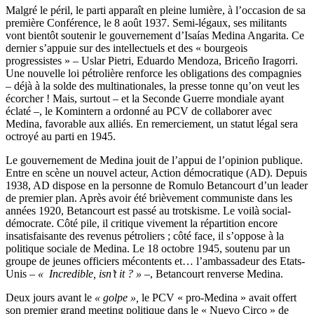
Malgré le péril, le parti apparaît en pleine lumière, à l’occasion de sa
première Conférence, le 8 août 1937. Semi-légaux, ses militants
vont bientôt soutenir le gouvernement d’Isaías Medina Angarita. Ce
dernier s’appuie sur des intellectuels et des « bourgeois
progressistes » – Uslar Pietri, Eduardo Mendoza, Briceño Iragorri.
Une nouvelle loi pétrolière renforce les obligations des compagnies
– déjà à la solde des multinationales, la presse tonne qu’on veut les
écorcher ! Mais, surtout – et la Seconde Guerre mondiale ayant
éclaté –, le Komintern a ordonné au PCV de collaborer avec
Medina, favorable aux alliés. En remerciement, un statut légal sera
octroyé au parti en 1945.
Le gouvernement de Medina jouit de l’appui de l’opinion publique.
Entre en scène un nouvel acteur, Action démocratique (AD). Depuis
1938, AD dispose en la personne de Romulo Betancourt d’un leader
de premier plan. Après avoir été brièvement communiste dans les
années 1920, Betancourt est passé au trotskisme. Le voilà social-
démocrate. Côté pile, il critique vivement la répartition encore
insatisfaisante des revenus pétroliers ; côté face, il s’oppose à la
politique sociale de Medina. Le 18 octobre 1945, soutenu par un
groupe de jeunes officiers mécontents et… l’ambassadeur des Etats-
Unis –
«
Incredible, isn’t it ? » –
, Betancourt renverse Medina.
Deux jours avant le
« golpe »,
le PCV « pro-Medina » avait offert
son premier grand meeting politique dans le « Nuevo Circo » de