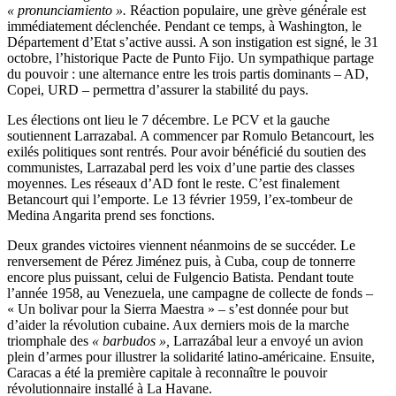
« pronunciamiento ».
Réaction populaire, une grève générale est
immédiatement déclenchée. Pendant ce temps, à Washington, le
Département d’Etat s’active aussi. A son instigation est signé, le 31
octobre, l’historique Pacte de Punto Fijo. Un sympathique partage
du pouvoir : une alternance entre les trois partis dominants – AD,
Copei, URD – permettra d’assurer la stabilité du pays.
Les élections ont lieu le 7 décembre. Le PCV et la gauche
soutiennent Larrazabal. A commencer par Romulo Betancourt, les
exilés politiques sont rentrés. Pour avoir bénéficié du soutien des
communistes, Larrazabal perd les voix d’une partie des classes
moyennes. Les réseaux d’AD font le reste. C’est finalement
Betancourt qui l’emporte. Le 13 février 1959, l’ex-tombeur de
Medina Angarita prend ses fonctions.
Deux grandes victoires viennent néanmoins de se succéder. Le
renversement de Pérez Jiménez puis, à Cuba, coup de tonnerre
encore plus puissant, celui de Fulgencio Batista. Pendant toute
l’année 1958, au Venezuela, une campagne de collecte de fonds –
« Un bolivar pour la Sierra Maestra » – s’est donnée pour but
d’aider la révolution cubaine. Aux derniers mois de la marche
triomphale des
« barbudos »,
Larrazábal leur a envoyé un avion
plein d’armes pour illustrer la solidarité latino-américaine. Ensuite,
Caracas a été la première capitale à reconnaître le pouvoir
révolutionnaire installé à La Havane.