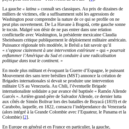
La gauche
« latina »
connaît ses classiques. Au prix de dizaines de
milliers de victimes, elle a suffisamment subi les agressions de
Washington pour comprendre la nature de ce qui se profile on ne
peut plus ouvertement. De La Havane à Bogotá, cette gauche sonne
le tocsin. Malgré son désir de ne pas entrer dans une relation
conflictuelle avec Washington, la présidente mexicaine Claudia
Sheinbaum critique publiquement le déploiement militaire américain.
Puissance régionale très modérée, le Brésil a fait savoir qu’il
«
s’oppose clairement à une intervention extérieure
» qui «
pourrait
enflammer l’Amérique du Sud et conduire à une radicalisation
politique dans tout le continent.
»
En mode plus militant et évoquant la Guerre d’Espagne, le puissant
Mouvement des sans terre brésilien (MST) annonce la création de
Brigades internationales si devait se produire une intervention
militaire US au Venezuela. Au Chili, l’éventuelle Brigade
internationaliste solidaire a par avance été baptisée « Ramón Allende
Garcés ». Arrière-grand-père de Salvador Allende, ce dernier lutta
aux côtés de Simón Bolivar lors des batailles de Boyacá (1819) et de
Carabobo, laquelle, en 1822, consacra l’indépendance du Venezuela
(alors intégré à la Grande Colombie avec l’Equateur, le Panama et la
Colombie)
[
2
]
.
En Europe en général et en France en particulier, la gauche,