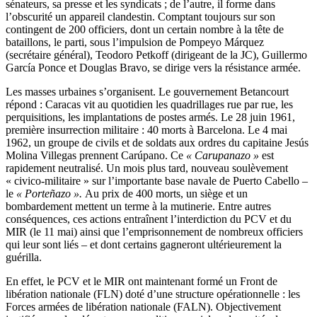
sénateurs, sa presse et les syndicats ; de l’autre, il forme dans
l’obscurité un appareil clandestin. Comptant toujours sur son
contingent de 200 officiers, dont un certain nombre à la tête de
bataillons, le parti, sous l’impulsion de Pompeyo Márquez
(secrétaire général), Teodoro Petkoff (dirigeant de la JC), Guillermo
García Ponce et Douglas Bravo, se dirige vers la résistance armée.
Les masses urbaines s’organisent. Le gouvernement Betancourt
répond : Caracas vit au quotidien les quadrillages rue par rue, les
perquisitions, les implantations de postes armés. Le 28 juin 1961,
première insurrection militaire : 40 morts à Barcelona. Le 4 mai
1962, un groupe de civils et de soldats aux ordres du capitaine Jesús
Molina Villegas prennent Carúpano. Ce
« Carupanazo »
est
rapidement neutralisé. Un mois plus tard, nouveau soulèvement
« civico-militaire » sur l’importante base navale de Puerto Cabello –
le
« Porteñazo ».
Au prix de 400 morts, un siège et un
bombardement mettent un terme à la mutinerie.
Entre autres
conséquences, ces actions entraînent l’interdiction du PCV et du
MIR (le 11 mai) ainsi que l’emprisonnement de nombreux officiers
qui leur sont liés – et dont certains gagneront ultérieurement la
guérilla.
En effet, le PCV et le MIR ont maintenant formé un Front de
libération nationale (FLN) doté d’une structure opérationnelle : les
Forces armées de libération nationale (FALN). Objectivement