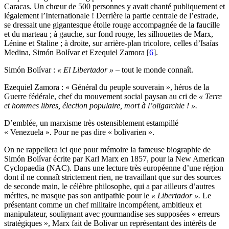
Caracas. Un chœur de 500 personnes y avait chanté publiquement et
légalement l’Internationale ! Derrière la partie centrale de l’estrade,
se dressait une gigantesque étoile rouge accompagnée de la faucille
et du marteau ; à gauche, sur fond rouge, les silhouettes de Marx,
Lénine et Staline ; à droite, sur arrière-plan tricolore, celles d’Isaías
Medina, Simón Bolívar et Ezequiel Zamora
[
6
]
.
Simón Bolívar :
« El Libertador » –
tout le monde connaît.
Ezequiel Zamora : « Général du peuple souverain », héros de la
Guerre fédérale, chef du mouvement social paysan au cri de
« Terre
et hommes libres, élection populaire, mort à l’oligarchie ! ».
D’emblée, un marxisme très ostensiblement estampillé
« Venezuela ». Pour ne pas dire « bolivarien ».
On ne rappellera ici que pour mémoire la fameuse biographie de
Simón Bolívar écrite par Karl Marx en 1857, pour la New American
Cyclopaedia (NAC). Dans une lecture très européenne d’une région
dont il ne connaît strictement rien, ne travaillant que sur des sources
de seconde main, le célèbre philosophe, qui a par ailleurs d’autres
mérites, ne masque pas son antipathie pour le
« Libertador ».
Le
présentant comme un chef militaire incompétent, ambitieux et
manipulateur, soulignant avec gourmandise ses supposées « erreurs
stratégiques », Marx fait de Bolivar un représentant des intérêts de