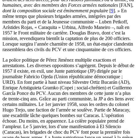
humaines, avec des membres des Forces armées nationales
[FAN],
dont la composition sociale est éminemment populaire
[
9
]
. »
En
même temps que plusieurs brigades armées, intégrées par des
membres du parti et de la Jeunesse communiste – Luben Petkoff,
Arístides Rojas, « Caraquita » Urbina, Alfredo Maneiro –, naît en
1957 le Front militaire de carrière. Douglas Bravo, dont c’est la
mission, revendiquera bientôt la captation de plus de 200 officiers.
Lorsque surgira l’année charnière de 1958, un état-major clandestin
rassemblera des civils du PCV et une cinquantaine de ces officiers.
La police politique de Pérez Jiménez multiplie exactions et
arrestations. Les diverses oppositions s’agrègent. Depuis le début de
1957 il existe, en exil, une Junte patriotique (JP) dirigée par le
journaliste Fabricio Ojeda (Union républicaine démocratique ;
URD). En font partie à haut niveau Silvestre Ortiz Bucarán (AD),
Enrique Aristiguieta Gramko (Copei ; social-chrétien) et Guillermo
García Ponce du PCV. Aucun des membres de cette junte n’a plus
de trente-cinq ans. Grâce au parti communiste, la JP a des liens avec
certains militaires. Le 1er janvier 1958, sous les ordres du colonel
Hugo Trejo, une faction de l’armée se soulève. Partie de Maracay,
une escadrille lâche quelques bombes sur Caracas. L’opération
échoue. Du moins, en apparence. La colère populaire prend de
l‘ampleur. Le 5 janvier, lors d’une manifestation à El Silencio
(Caracas), les brigades de choc du PCV font pour la première fois
usage de leurs armes. La Junte patriotique lance un appel à la grève