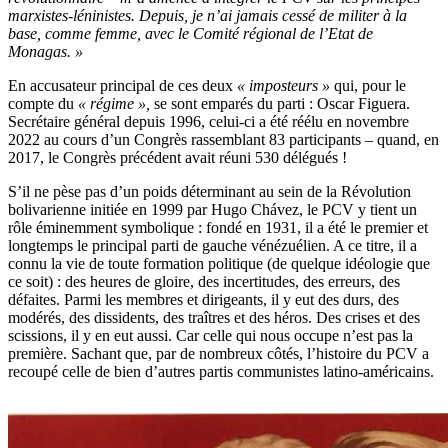
marxistes-léninistes. Depuis, je n’ai jamais cessé de militer à la
base, comme femme, avec le Comité régional de l’Etat de
Monagas. »
En accusateur principal
de ces deux
« imposteurs »
qui, pour le
compte du
« régime »,
se sont emparés du parti : Oscar Figuera.
Secrétaire général depuis 1996, celui-ci a été réélu en novembre
2022 au cours d’un Congrès rassemblant 83 participants – quand, en
2017, le Congrès précédent avait réuni 530 délégués !
S’il ne pèse pas d’un poids déterminant au sein de la Révolution
bolivarienne initiée en 1999 par Hugo Chávez, le PCV y tient un
rôle éminemment symbolique : fondé en 1931, il a été le premier et
longtemps le principal parti de gauche vénézuélien. A ce titre, il a
connu la vie de toute formation politique (de quelque idéologie que
ce soit) : des heures de gloire, des incertitudes, des erreurs, des
défaites. Parmi les membres et dirigeants, il y eut des durs, des
modérés, des dissidents, des traîtres et des héros. Des crises et des
scissions, il y en eut aussi. Car celle qui nous occupe n’est pas la
première. Sachant que, par de nombreux côtés, l’histoire du PCV a
recoupé celle de bien d’autres partis communistes latino-américains.