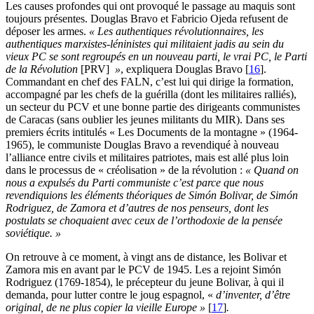
Les causes profondes qui ont provoqué le passage au maquis sont
toujours présentes. Douglas Bravo et Fabricio Ojeda refusent de
déposer les armes.
« Les authentiques révolutionnaires, les
authentiques marxistes-léninistes qui militaient jadis au sein du
vieux PC se sont regroupés en un nouveau parti, le vrai PC, le Parti
de la Révolution
[PRV]
»
, expliquera Douglas Bravo
[
16
]
.
Commandant en chef des FALN, c’est lui qui dirige la formation,
accompagné par les chefs de la guérilla (dont les militaires ralliés),
un secteur du PCV et une bonne partie des dirigeants communistes
de Caracas (sans oublier les jeunes militants du MIR). Dans ses
premiers écrits intitulés « Les Documents de la montagne » (1964-
1965), le communiste Douglas Bravo a revendiqué à nouveau
l’alliance entre civils et militaires patriotes, mais est allé plus loin
dans le processus de « créolisation » de la révolution :
« Quand on
nous a expulsés du Parti communiste c’est parce que nous
revendiquions les éléments théoriques de Simón Bolivar, de Simón
Rodriguez, de Zamora et d’autres de nos penseurs, dont les
postulats se choquaient avec ceux de l’orthodoxie de la pensée
soviétique. »
On retrouve à ce moment, à vingt ans de distance, les Bolivar et
Zamora mis en avant par le PCV de 1945. Les a rejoint Simón
Rodriguez (1769-1854), le précepteur du jeune Bolivar, à qui il
demanda, pour lutter contre le joug espagnol, «
d’inventer, d’être
original, de ne plus copier la vieille Europe »
[
17
]
.