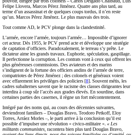
pouvoir, dirigée par trois colonels – Carlos Delgado Chalbaud, Luis
Felipe Llovera, Marcos Pérez Jiménez. Quatre ans plus tard, au
terme d’un assassinat et de quelques coups tordus, il n’en reste
qu’un. Marcos Pérez Jiménez. Le plus mauvais des trois.
Tout comme AD, le PCV plonge dans la clandestinité.
L’armée, encore l’armée, toujours l’armée… Impossible d’ignorer
cet acteur. Dès 1955, le PCV prend acte et développe une stratégie
de captation d’officiers. Paradoxalement, le terreau s’y prête. Le
dictateur aime les grands travaux. Euphorie, spéculation, gaspillage.
Il perfectionne la corruption. Les contrats vont à ceux qui offrent les
plus généreuses commissions. Des aviateurs et des marins
s’indignent de la fortune des officiers andins de l’armée de terre,
compatriotes de Pérez Jiménez ; des colonels et généraux voient
avec effarement les privilèges des policiers
[
8
]
. Souvent métis, les
cadres subalternes savent que le racisme des classes dirigeantes leur
interdira à coup sûr l’accès aux grades élevés. En sourdine, dans
certaines parties des casernes, il règne un fort mécontentement.
Intégré par des noms qui, au cours des décennies suivantes,
deviendront familiers – Douglas Bravo, Teodoro Petkoff, Eloy
Torres, Arráez Morles –, le parti arrive à la conclusion qu’il est
possible d’impulser une révolution « civico-militaire ».
« Les
militants communistes,
racontera bien plus tard Douglas Bravo,
avaient des liens directs, pour des raisons familiales ou d’amitié, ou