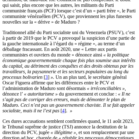
qui saisit, plus encore que les autres, les militants du Parti
communiste français (PCF) lorsque c’est d’un « parti frère », le Parti
communiste vénézuélien (PCV), que proviennent les plus funestes
nouvelles sur la « dérive » de Maduro ?
Traditionnel allié du Parti socialiste uni du Venezuela (PSUV), c’est
à partir de 2019 que le PCV a provoqué la suspicion d’une partie de
la gauche internationale à l’égard du « régime », au terme d’un
déballage fracassant. En août 2020, une « Lettre aux partis
communistes et ouvriers du monde » dénonce ainsi
« la politique
économique gouvernementale chaque fois plus soumise aux intérêts
du capital, au détriment des conquêtes et des droits obtenus par les
travailleurs, la paysannerie et les secteurs populaires au long du
processus bolivarien
[
3
]
».
Un an plus tard, le secrétaire général
Oscar Figuera affirme que les différences entre le PCV et
l’administration de Maduro sont désormais
« irréconciliables »,
dénonce l’
« autoritarisme »
du gouvernement et conclue :
« Il ne
s’agit pas de corriger des erreurs, mais de démonter le plan de
Maduro. Ceci n’est pas un gouvernement chaviste. Il se fait appeler
socialiste, mais il ne l’est pas
[
4
]
.
»
Ces dures accusations semblent confirmées quand, le 11 août 2023,
le Tribunal suprême de justice (TSJ) annonce la destitution de la
direction du PCV, jugée
« illégitime »,
et son remplacement par une
direction ad hoc, chargée de
« rétablir les processus démocratiques