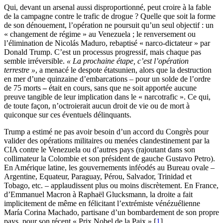
Qui, devant un arsenal aussi disproportionné, peut croire à la fable
de la campagne contre le trafic de drogue ? Quelle que soit la forme
de son dénouement, l’opération ne poursuit qu’un seul objectif : un
« changement de régime » au Venezuela ; le renversement ou
l’élimination de Nicolás Maduro, rebaptisé « narco-dictateur » par
Donald Trump. C’est un processus progressif, mais chaque pas
semble irréversible.
« La prochaine étape, c’est l’opération
terrestre »
, a menacé le despote étatsunien, alors que la destruction
en mer d’une quinzaine d’embarcations – pour un solde de l’ordre
de 75 morts
–
était en cours, sans que ne soit apportée aucune
preuve tangible de leur implication dans le « narcotrafic ». Ce qui,
de toute façon, n’octroierait aucun droit de vie ou de mort à
quiconque sur ces éventuels délinquants.
Trump a estimé ne pas avoir besoin d’un accord du Congrès pour
valider des opérations militaires ou menées clandestinement par la
CIA contre le Venezuela ou d’autres pays (rajoutant dans son
collimateur la Colombie et son président de gauche Gustavo Petro).
En Amérique latine, les gouvernements inféodés au Bureau ovale –
Argentine, Equateur, Paraguay, Pérou, Salvador, Trinidad et
Tobago, etc. – applaudissent plus ou moins discrètement. En France,
d’Emmanuel Macron à Raphaël Glucksmann, la droite a fait
implicitement de même en félicitant l’extrémiste vénézuélienne
María Corina Machado, partisane d’un bombardement de son propre
pays, pour son récent « Prix Nobel de la Paix »
[
1
]
.