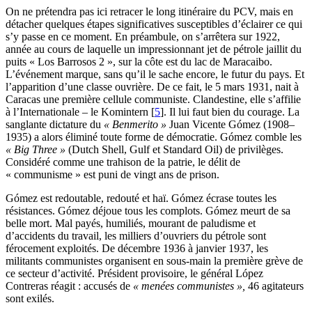
On ne prétendra pas ici retracer le long itinéraire du PCV, mais en
détacher quelques étapes significatives susceptibles d’éclairer ce qui
s’y passe en ce moment. En préambule, on s’arrêtera sur 1922,
année au cours de laquelle un impressionnant jet de pétrole jaillit du
puits « Los Barrosos 2 », sur la côte est du lac de Maracaibo.
L’événement marque, sans qu’il le sache encore, le futur du pays. Et
l’apparition d’une classe ouvrière. De ce fait, le 5 mars 1931, nait à
Caracas une première cellule communiste. Clandestine, elle s’affilie
à l’Internationale – le Komintern
[
5
]
. Il lui faut bien du courage. La
sanglante dictature du
« Benmerito »
Juan Vicente Gómez (1908–
1935) a alors éliminé toute forme de démocratie. Gómez comble les
« Big Three »
(Dutch Shell, Gulf et Standard Oil) de privilèges.
Considéré comme une trahison de la patrie, le délit de
« communisme » est puni de vingt ans de prison.
Gómez est redoutable, redouté et haï. Gómez écrase toutes les
résistances. Gómez déjoue tous les complots. Gómez meurt de sa
belle mort. Mal payés, humiliés, mourant de paludisme et
d’accidents du travail, les milliers d’ouvriers du pétrole sont
férocement exploités. De décembre 1936 à janvier 1937, les
militants communistes organisent en sous-main la première grève de
ce secteur d’activité. Président provisoire, le général López
Contreras réagit : accusés de
« menées communistes »,
46 agitateurs
sont exilés.