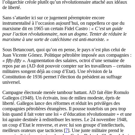
l’oligarchie créole plutôt qu’un révolutionnaire attaché aux idéaux
de liberté.
Sans s’attarder ici sur ce jugement péremptoire encore
instrumentalisé à l’occasion aujourd’hui, on rappellera ce que du
marxisme dit en 1965 un certain Fidel Castro :
« C’est un guide
pour l’action révolutionnaire, non un dogme. Tenter de réduire le
marxisme à une sorte de catéchisme est anti-marxiste. »
Sous Betancourt, quoi qu’on en pense, le pays n’est plus celui de
Juan Vicente Gómez. Politique pétrolière imposée aux compagnies :
« fifty-fifty ».
Augmentation des salaires, octroi d’une semaine de
repos par an (AD doit pouvoir compter sur les travailleurs – certains
militaires songent déjà au coup d’Etat). Une révision de la
Constitution de 1936 permet l’élection du président au suffrage
universel.
Campagne électorale menée tambour battant. AD fait élire Romulo
Gallegos (1948). Un écrivain, issu de milieu modeste, épris de
liberté. Gallegos lance des réformes et réduit les privilèges des
compagnies pétrolières étrangères. Il pousse toutefois un peu trop
loin quand il fait voter une loi « d’éducation révolutionnaire » et une
loi agraire destinée à redistribuer les terres. Le 24 novembre 1948,
un coup d’Etat le renverse, et avec lui son groupe d’intellectuels,
meilleurs orateurs que tacticiens
[
7
]
. Une junte militaire prend le