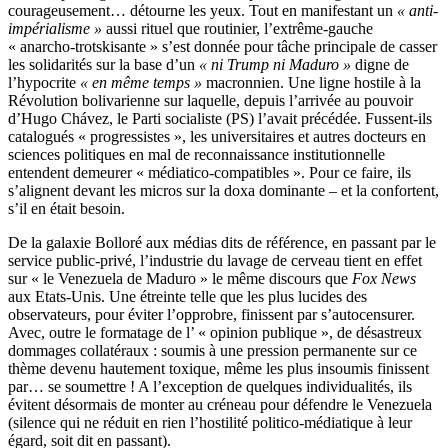
courageusement… détourne les yeux. Tout en manifestant un
« anti-
impérialisme »
aussi rituel que routinier, l’extrême-gauche
« anarcho-trotskisante » s’est donnée pour tâche principale de casser
les solidarités sur la base d’un
« ni Trump ni Maduro »
digne de
l’hypocrite
« en même temps »
macronnien. Une ligne hostile à la
Révolution bolivarienne sur laquelle, depuis l’arrivée au pouvoir
d’Hugo Chávez, le Parti socialiste (PS) l’avait précédée. Fussent-ils
catalogués « progressistes », les universitaires et autres docteurs en
sciences politiques en mal de reconnaissance institutionnelle
entendent demeurer « médiatico-compatibles ». Pour ce faire, ils
s’alignent devant les micros sur la doxa dominante – et la confortent,
s’il en était besoin.
De la galaxie Bolloré aux médias dits de référence, en passant par le
service public-privé, l’industrie du lavage de cerveau tient en effet
sur « le Venezuela de Maduro » le même discours que
Fox News
aux Etats-Unis. Une étreinte telle que les plus lucides des
observateurs, pour éviter l’opprobre, finissent par s’autocensurer.
Avec, outre le formatage de l’ « opinion publique », de désastreux
dommages collatéraux : soumis à une pression permanente sur ce
thème devenu hautement toxique, même les plus insoumis finissent
par… se soumettre ! A l’exception de quelques individualités, ils
évitent désormais de monter au créneau pour défendre le Venezuela
(silence qui ne réduit en rien l’hostilité politico-médiatique à leur
égard, soit dit en passant).