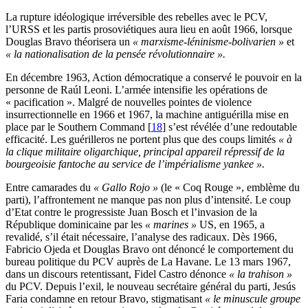
La rupture idéologique irréversible des rebelles avec le PCV,
l’URSS et les partis prosoviétiques aura lieu en août 1966, lorsque
Douglas Bravo théorisera un
« marxisme-léninisme-bolivarien »
et
« la nationalisation de la pensée révolutionnaire ».
En décembre 1963, Action démocratique a conservé le pouvoir en la
personne de Raúl Leoni. L’armée intensifie les opérations de
« pacification ». Malgré de nouvelles pointes de violence
insurrectionnelle en 1966 et 1967, la machine antiguérilla mise en
place par le Southern Command
[
18
]
s’est révélée d’une redoutable
efficacité. Les guérilleros ne portent plus que des coups limités
« à
la clique militaire oligarchique, principal appareil répressif de la
bourgeoisie fantoche au service de l’impérialisme yankee ».
Entre camarades du
« Gallo Rojo »
(le « Coq Rouge », emblème du
parti), l’affrontement ne manque pas non plus d’intensité. Le coup
d’Etat contre le progressiste Juan Bosch et l’invasion de la
République dominicaine par les
« marines »
US, en 1965, a
revalidé, s’il était nécessaire, l’analyse des radicaux. Dès 1966,
Fabricio Ojeda et Douglas Bravo ont dénoncé le comportement du
bureau politique du PCV auprès de La Havane. Le 13 mars 1967,
dans un discours retentissant, Fidel Castro dénonce
« la trahison »
du PCV. Depuis l’exil, le nouveau secrétaire général du parti, Jesús
Faria condamne en retour Bravo, stigmatisant
« le minuscule groupe