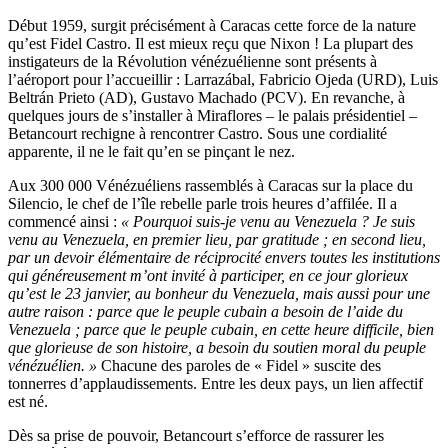
Début 1959, surgit précisément à Caracas cette force de la nature
qu’est Fidel Castro. Il est mieux reçu que Nixon ! La plupart des
instigateurs de la Révolution vénézuélienne sont présents à
l’aéroport pour l’accueillir : Larrazábal, Fabricio Ojeda (URD), Luis
Beltrán Prieto (AD), Gustavo Machado (PCV). En revanche, à
quelques jours de s’installer à Miraflores – le palais présidentiel –
Betancourt rechigne à rencontrer Castro. Sous une cordialité
apparente, il ne le fait qu’en se pinçant le nez.
Aux 300 000 Vénézuéliens rassemblés à Caracas sur la place du
Silencio, le chef de l’île rebelle parle trois heures d’affilée. Il a
commencé ainsi :
« Pourquoi suis-je venu au Venezuela ? Je suis
venu au Venezuela, en premier lieu, par gratitude ; en second lieu,
par un devoir élémentaire de réciprocité envers toutes les institutions
qui généreusement m’ont invité à participer, en ce jour glorieux
qu’est le 23 janvier, au bonheur du Venezuela, mais aussi pour une
autre raison : parce que le peuple cubain a besoin de l’aide du
Venezuela ; parce que le peuple cubain, en cette heure difficile, bien
que glorieuse de son histoire, a besoin du soutien moral du peuple
vénézuélien. »
Chacune des paroles de « Fidel » suscite des
tonnerres d’applaudissements. Entre les deux pays, un lien affectif
est né.
Dès sa prise de pouvoir, Betancourt s’efforce de rassurer les