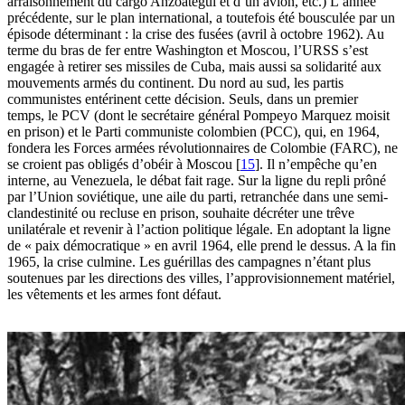
arraisonnement du cargo Anzoategui et d’un avion, etc.) L’année
précédente, sur le plan international, a toutefois été bousculée par un
épisode déterminant : la crise des fusées (avril à octobre 1962). Au
terme du bras de fer entre Washington et Moscou, l’URSS s’est
engagée à retirer ses missiles de Cuba, mais aussi sa solidarité aux
mouvements armés du continent. Du nord au sud, les partis
communistes entérinent cette décision. Seuls, dans un premier
temps, le PCV (dont le secrétaire général Pompeyo Marquez moisit
en prison) et le Parti communiste colombien (PCC), qui, en 1964,
fondera les Forces armées révolutionnaires de Colombie (FARC), ne
se croient pas obligés d’obéir à Moscou
[
15
]
. Il n’empêche qu’en
interne, au Venezuela, le débat fait rage. Sur la ligne du repli prôné
par l’Union soviétique, une aile du parti, retranchée dans une semi-
clandestinité ou recluse en prison, souhaite décréter une trêve
unilatérale et revenir à l’action politique légale. En adoptant la ligne
de « paix démocratique » en avril 1964, elle prend le dessus. A la fin
1965, la crise culmine. Les guérillas des campagnes n’étant plus
soutenues par les directions des villes, l’approvisionnement matériel,
les vêtements et les armes font défaut.