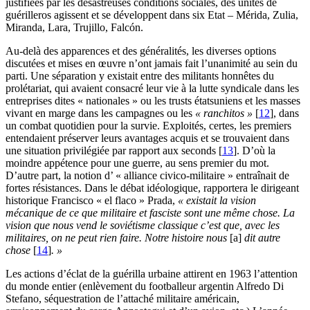
justifiées par les désastreuses conditions sociales, des unités de
guérilleros agissent et se développent dans six Etat – Mérida, Zulia,
Miranda, Lara, Trujillo, Falcón.
Au-delà des apparences et des généralités, les diverses options
discutées et mises en œuvre n’ont jamais fait l’unanimité au sein du
parti. Une séparation y existait entre des militants honnêtes du
prolétariat, qui avaient consacré leur vie à la lutte syndicale dans les
entreprises dites « nationales » ou les trusts étatsuniens et les masses
vivant en marge dans les campagnes ou les
« ranchitos »
[
12
]
, dans
un combat quotidien pour la survie. Exploités, certes, les premiers
entendaient préserver leurs avantages acquis et se trouvaient dans
une situation privilégiée par rapport aux seconds
[
13
]
. D’où la
moindre appétence pour une guerre, au sens premier du mot.
D’autre part, la notion d’ « alliance civico-militaire » entraînait de
fortes résistances. Dans le débat idéologique, rapportera le dirigeant
historique Francisco « el flaco » Prada,
« existait la vision
mécanique de ce que militaire et fasciste sont une même chose. La
vision que nous vend le soviétisme classique c’est que, avec les
militaires, on ne peut rien faire. Notre histoire nous
[a]
dit autre
chose
[
14
]
. »
Les actions d’éclat de la guérilla urbaine attirent en 1963 l’attention
du monde entier (enlèvement du footballeur argentin Alfredo Di
Stefano, séquestration de l’attaché militaire américain,