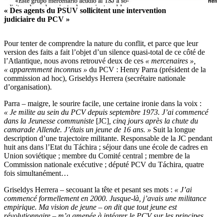
« Des agents du PSUV sollicitent une intervention
judiciaire du PCV »
Pour tenter de comprendre la nature du conflit, et parce que leur
version des faits a fait l’objet d’un silence quasi-total de ce côté de
l’Atlantique, nous avons retrouvé deux de ces
« mercenaires »,
« apparemment inconnus »
du PCV : Henry Parra (président de la
commission ad hoc), Griseldys Herrera (secrétaire nationale
d’organisation).
Parra – maigre, le sourire facile, une certaine ironie dans la voix :
« Je milite au sein du PCV depuis septembre 1973. J’ai commencé
dans la Jeunesse communiste
[JC]
, cinq jours après la chute du
camarade Allende. J’étais un jeune de 16 ans. »
Suit la longue
description d’une trajectoire militante. Responsable de la JC pendant
huit ans dans l’Etat du Táchira ; séjour dans une école de cadres en
Union soviétique ; membre du Comité central ; membre de la
Commission nationale exécutive ; député PCV du Táchira, quatre
fois simultanément…
Griseldys Herrera – secouant la tête et pesant ses mots :
« J’ai
commencé formellement en 2000. Jusque-là, j’avais une militance
empirique. Ma vision de jeune – on dit que tout jeune est
révolutionnaire – m’a amenée à intégrer le PCV sur les principes