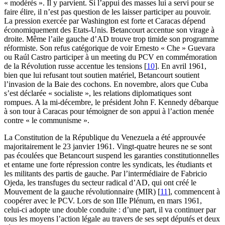
« modérés ». Il y parvient. Si l’appui des masses lui a servi pour se
faire élire, il n’est pas question de les laisser participer au pouvoir.
La pression exercée par Washington est forte et Caracas dépend
économiquement des Etats-Unis. Betancourt accentue son virage à
droite. Même l’aile gauche d’AD trouve trop timide son programme
réformiste. Son refus catégorique de voir Ernesto « Che » Guevara
ou Raúl Castro participer à un meeting du PCV en commémoration
de la Révolution russe accentue les tensions
[
10
]
. En avril 1961,
bien que lui refusant tout soutien matériel, Betancourt soutient
l’invasion de la Baie des cochons. En novembre, alors que Cuba
s’est déclarée « socialiste », les relations diplomatiques sont
rompues. A la mi-décembre, le président John F. Kennedy débarque
à son tour à Caracas pour témoigner de son appui à l’action menée
contre « le communisme ».
La Constitution de la République du Venezuela a été approuvée
majoritairement le 23 janvier 1961. Vingt-quatre heures ne se sont
pas écoulées que Betancourt suspend les garanties constitutionnelles
et entame une forte répression contre les syndicats, les étudiants et
les militants des partis de gauche. Par l’intermédiaire de Fabricio
Ojeda, les transfuges du secteur radical d’AD, qui ont créé le
Mouvement de la gauche révolutionnaire (MIR)
[
11
]
, commencent à
coopérer avec le PCV. Lors de son IIIe Plénum, en mars 1961,
celui-ci adopte une double conduite : d’une part, il va continuer par
tous les moyens l’action légale au travers de ses sept députés et deux