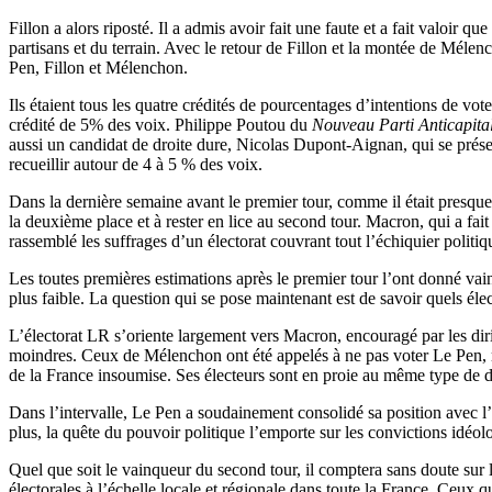
Fillon a alors riposté. Il a admis avoir fait une faute et a fait valoir q
partisans et du terrain. Avec le retour de Fillon et la montée de Mélen
Pen, Fillon et Mélenchon.
Ils étaient tous les quatre crédités de pourcentages d’intentions de vot
crédité de 5% des voix. Philippe Poutou du
Nouveau Parti Anticapital
aussi un candidat de droite dure, Nicolas Dupont-Aignan, qui se présen
recueillir autour de 4 à 5 % des voix.
Dans la dernière semaine avant le premier tour, comme il était presque
la deuxième place et à rester en lice au second tour. Macron, qui a fai
rassemblé les suffrages d’un électorat couvrant tout l’échiquier politi
Les toutes premières estimations après le premier tour l’ont donné v
plus faible. La question qui se pose maintenant est de savoir quels éle
L’électorat LR s’oriente largement vers Macron, encouragé par les di
moindres. Ceux de Mélenchon ont été appelés à ne pas voter Le Pen, ma
de la France insoumise. Ses électeurs sont en proie au même type de d
Dans l’intervalle, Le Pen a soudainement consolidé sa position avec l’
plus, la quête du pouvoir politique l’emporte sur les convictions idéol
Quel que soit le vainqueur du second tour, il comptera sans doute sur l
électorales à l’échelle locale et régionale dans toute la France. Ceux q