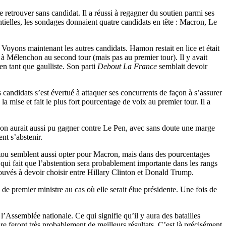
 se retrouver sans candidat. Il a réussi à regagner du soutien parmi ses
ntielles, les sondages donnaient quatre candidats en tête : Macron, Le
. Voyons maintenant les autres candidats. Hamon restait en lice et était
à Mélenchon au second tour (mais pas au premier tour). Il y avait
en tant que gaulliste. Son parti
Debout La France
semblait devoir
candidats s’est évertué à attaquer ses concurrents de façon à s’assurer
a mise et fait le plus fort pourcentage de voix au premier tour. Il a
hon aurait aussi pu gagner contre Le Pen, avec sans doute une marge
ent s’abstenir.
outou semblent aussi opter pour Macron, mais dans des pourcentages
ui fait que l’abstention sera probablement importante dans les rangs
ouvés à devoir choisir entre Hillary Clinton et Donald Trump.
e premier ministre au cas où elle serait élue présidente. Une fois de
l’Assemblée nationale. Ce qui signifie qu’il y aura des batailles
ire feront très probablement de meilleurs résultats. C’est là précisément