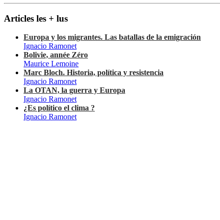
Articles les + lus
Europa y los migrantes. Las batallas de la emigración
Ignacio Ramonet
Bolivie, année Zéro
Maurice Lemoine
Marc Bloch. Historia, política y resistencia
Ignacio Ramonet
La OTAN, la guerra y Europa
Ignacio Ramonet
¿Es político el clima ?
Ignacio Ramonet