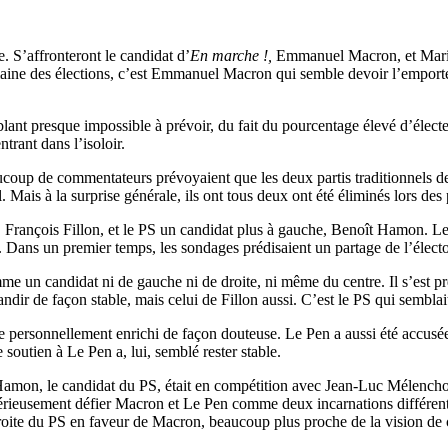
e. S’affronteront le candidat d’
En marche !,
Emmanuel Macron, et Marine 
maine des élections, c’est Emmanuel Macron qui semble devoir l’emporter
ant presque impossible à prévoir, du fait du pourcentage élevé d’électeurs
ntrant dans l’isoloir.
oup de commentateurs prévoyaient que les deux partis traditionnels de c
 Mais à la surprise générale, ils ont tous deux ont été éliminés lors des 
 François Fillon, et le PS un candidat plus à gauche, Benoît Hamon. Les
 Dans un premier temps, les sondages prédisaient un partage de l’électorat 
mme un candidat ni de gauche ni de droite, ni même du centre. Il s’est 
ir de façon stable, mais celui de Fillon aussi. C’est le PS qui semblait
tre personnellement enrichi de façon douteuse. Le Pen a aussi été accus
soutien à Le Pen a, lui, semblé rester stable.
t. Hamon, le candidat du PS, était en compétition avec Jean-Luc Mélenc
t sérieusement défier Macron et Le Pen comme deux incarnations différ
oite du PS en faveur de Macron, beaucoup plus proche de la vision de cett