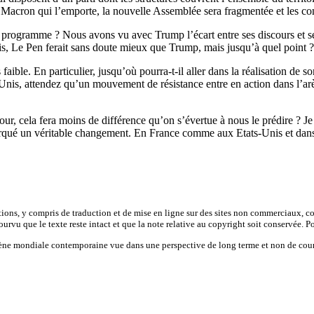
u Macron qui l’emporte, la nouvelle Assemblée sera fragmentée et les com
n programme ? Nous avons vu avec Trump l’écart entre ses discours et 
is, Le Pen ferait sans doute mieux que Trump, mais jusqu’à quel point ?
aible. En particulier, jusqu’où pourra-t-il aller dans la réalisation de s
nis, attendez qu’un mouvement de résistance entre en action dans l’arèn
tour, cela fera moins de différence qu’on s’évertue à nous le prédire ? J
qué un véritable changement. En France comme aux Etats-Unis et dans 
tions, y compris de traduction et de mise en ligne sur des sites non commerciaux, co
urvu que le texte reste intact et que la note relative au copyright soit conservée. Pou
scène mondiale contemporaine vue dans une perspective de long terme et non de cour