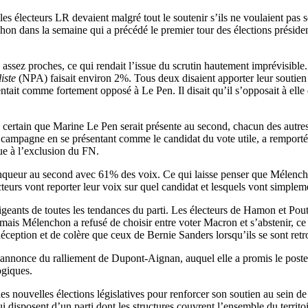
ue les électeurs LR devaient malgré tout le soutenir s’ils ne voulaient pas
chon dans la semaine qui a précédé le premier tour des élections préside
e assez proches, ce qui rendait l’issue du scrutin hautement imprévisible
iste
(NPA) faisait environ 2%. Tous deux disaient apporter leur soutien 
tait comme fortement opposé à Le Pen. Il disait qu’il s’opposait à elle 
 certain que Marine Le Pen serait présente au second, chacun des autres 
t campagne en se présentant comme le candidat du vote utile, a remporté l
que à l’exclusion du FN.
ainqueur au second avec 61% des voix. Ce qui laisse penser que Mélenc
cteurs vont reporter leur voix sur quel candidat et lesquels vont simplem
rigeants de toutes les tendances du parti. Les électeurs de Hamon et P
is Mélenchon a refusé de choisir entre voter Macron et s’abstenir, ce q
éception et de colère que ceux de Bernie Sanders lorsqu’ils se sont retr
annonce du ralliement de Dupont-Aignan, auquel elle a promis le poste d
ogiques.
es nouvelles élections législatives pour renforcer son soutien au sein de 
ui disposent d’un parti dont les structures couvrent l’ensemble du territo