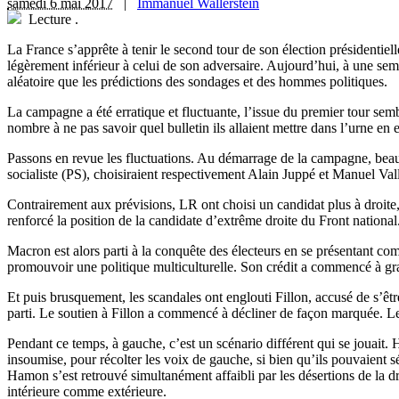
samedi 6 mai 2017
|
Immanuel Wallerstein
Lecture
.
L
a France s’apprête à tenir le second tour de son élection présidentiell
légèrement inférieur à celui de son adversaire. Aujourd’hui, à une se
aléatoire que les prédictions des sondages et des hommes politiques.
La campagne a été erratique et fluctuante, l’issue du premier tour sembl
nombre à ne pas savoir quel bulletin ils allaient mettre dans l’urne en e
Passons en revue les fluctuations. Au démarrage de la campagne, beauc
socialiste (PS), choisiraient respectivement Alain Juppé et Manuel Vall.
Contrairement aux prévisions, LR ont choisi un candidat plus à droite,
renforcé la position de la candidate d’extrême droite du Front national.
Macron est alors parti à la conquête des électeurs en se présentant co
promouvoir une politique multiculturelle. Son crédit a commencé à grand
Et puis brusquement, les scandales ont englouti Fillon, accusé de s’ê
parti. Le soutien à Fillon a commencé à décliner de façon marquée. Le 
Pendant ce temps, à gauche, c’est un scénario différent qui se jouai
insoumise, pour récolter les voix de gauche, si bien qu’ils pouvaien
Hamon s’est retrouvé simultanément affaibli par les désertions de la dr
intérieure comme extérieure.