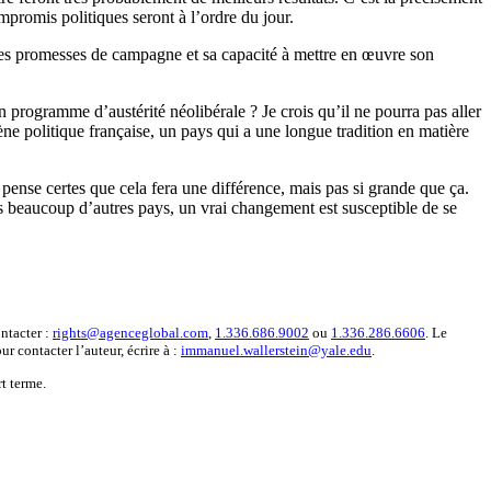
promis politiques seront à l’ordre du jour.
ses promesses de campagne et sa capacité à mettre en œuvre son
on programme d’austérité néolibérale ? Je crois qu’il ne pourra pas aller
e politique française, un pays qui a une longue tradition en matière
e pense certes que cela fera une différence, mais pas si grande que ça.
beaucoup d’autres pays, un vrai changement est susceptible de se
ntacter :
rights@agenceglobal.com
,
1.336.686.9002
ou
1.336.286.6606
. Le
r contacter l’auteur, écrire à :
immanuel.wallerstein@yale.edu
.
t terme.