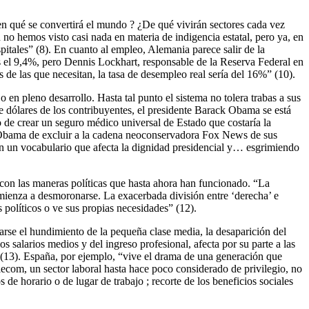
¿en qué se convertirá el mundo ? ¿De qué vivirán sectores cada vez
o hemos visto casi nada en materia de indigencia estatal, pero ya, en
itales” (8). En cuanto al empleo, Alemania parece salir de la
s el 9,4%, pero Dennis Lockhart, responsable de la Reserva Federal en
 de las que necesitan, la tasa de desempleo real sería del 16%” (10).
 en pleno desarrollo. Hasta tal punto el sistema no tolera trabas a sus
e dólares de los contribuyentes, el presidente Barack Obama se está
o de crear un seguro médico universal de Estado que costaría la
nte Obama de excluir a la cadena neoconservadora Fox News de sus
 con un vocabulario que afecta la dignidad presidencial y… esgrimiendo
y con las maneras políticas que hasta ahora han funcionado. “La
 comienza a desmoronarse. La exacerbada división entre ‘derecha’ e
políticos o ve sus propias necesidades” (12).
arse el hundimiento de la pequeña clase media, la desaparición del
 salarios medios y del ingreso profesional, afecta por su parte a las
as (13). España, por ejemplo, “vive el drama de una generación que
lecom, un sector laboral hasta hace poco considerado de privilegio, no
 de horario o de lugar de trabajo ; recorte de los beneficios sociales