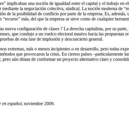
les” implicaban una noción de igualdad entre el capital y el trabajo en e
or mediante la negociación colectiva, sindical. La noción moderna de “
ción de la posibilidad de conflicto por parte de la empresa. Es, además,
 “recurso” más, del que la empresa se sirve como de cualquier herrami
sta nueva configuración de clases ? La derecha capitalista, por su parte
idenses, que condujo a un vuelco electoral masivo hacia las propuestas
pruebas de esta fase de implosión y desconcierto general.
enos extremas, más o menos incipientes o en desarrollo, pero todas expre
os métodos que provocaron la crisis. En ciertos países –particularmente
r, pero aún distan de conformar un proyecto alternativo claro y consol
 en español
, noviembre 2009.