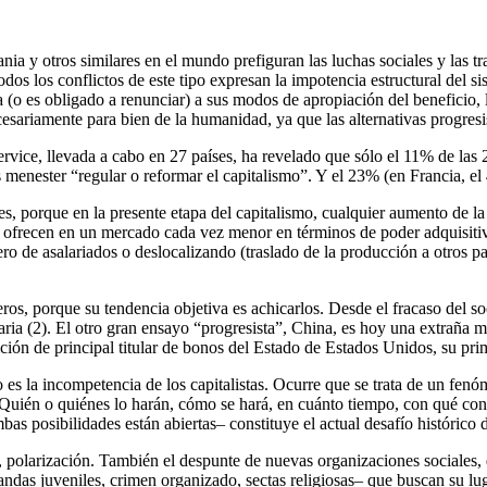
ia y otros similares en el mundo prefiguran las luchas sociales y las tr
dos los conflictos de este tipo expresan la impotencia estructural del sis
a (o es obligado a renunciar) a sus modos de apropiación del beneficio, 
ariamente para bien de la humanidad, ya que las alternativas progresist
rvice, llevada a cabo en 27 países, ha revelado que sólo el 11% de las 
menester “regular o reformar el capitalismo”. Y el 23% (en Francia, el
es, porque en la presente etapa del capitalismo, cualquier aumento de l
ofrecen en un mercado cada vez menor en términos de poder adquisitivo
o de asalariados o deslocalizando (traslado de la producción a otros país
ros, porque su tendencia objetiva es achicarlos. Desde el fracaso del so
aria (2). El otro gran ensayo “progresista”, China, es hoy una extraña m
ón de principal titular de bonos del Estado de Estados Unidos, su prim
 no es la incompetencia de los capitalistas. Ocurre que se trata de un fen
. Quién o quiénes lo harán, cómo se hará, en cuánto tiempo, con qué con
bas posibilidades están abiertas– constituye el actual desafío histórico
, polarización. También el despunte de nuevas organizaciones sociales,
ndas juveniles, crimen organizado, sectas religiosas– que buscan su luga