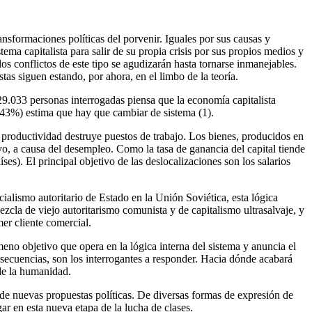
ansformaciones políticas del porvenir. Iguales por sus causas y
tema capitalista para salir de su propia crisis por sus propios medios y
los conflictos de este tipo se agudizarán hasta tornarse inmanejables.
as siguen estando, por ahora, en el limbo de la teoría.
29.033 personas interrogadas piensa que la economía capitalista
 43%) estima que hay que cambiar de sistema (1).
a productividad destruye puestos de trabajo. Los bienes, producidos en
, a causa del desempleo. Como la tasa de ganancia del capital tiende
es). El principal objetivo de las deslocalizaciones son los salarios
cialismo autoritario de Estado en la Unión Soviética, esta lógica
ezcla de viejo autoritarismo comunista y de capitalismo ultrasalvaje, y
er cliente comercial.
ómeno objetivo que opera en la lógica interna del sistema y anuncia el
secuencias, son los interrogantes a responder. Hacia dónde acabará
 de la humanidad.
 de nuevas propuestas políticas. De diversas formas de expresión de
r en esta nueva etapa de la lucha de clases.