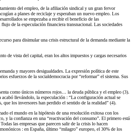
amiento del empleo, de la afiliación sindical y un gran fervor
e acogían a planes de reciclaje y esperaban un nuevo empleo. Los
esarrollados se empezaba a recibir el beneficio de las
flujo de la especulación financiera transnacional. Las sociedades
ecurso para disimular una crisis estructural de la demanda mediante la
unto de vista del capital, eran los altos impuestos y cargas necesarios
s demanda y mayores desigualdades. La expresión política de este
sorios esfuerzos de la socialdemocracia por “reformar” el sistema. Sus
 presenta como únicos números rojos… la deuda pública y el empleo (3).
ca acabó llevándolo, la especulación : “La configuración actual se
, que los inversores han perdido el sentido de la realidad” (4).
mado el mundo en la hipótesis de una resolución exitosa con los
lico, y la confianza en una “reactivación del consumo”. El primero está
odas las empresas que parecen salir de la crisis lo hacen
ecimonónicos : en España, último “milagro” europeo, el 30% de los