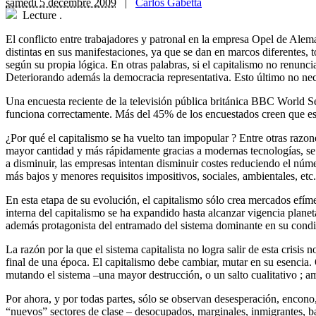
samedi 5 décembre 2009
|
Carlos Gabetta
Lecture
.
El conflicto entre trabajadores y patronal en la empresa Opel de Aleman
distintas en sus manifestaciones, ya que se dan en marcos diferentes, to
según su propia lógica. En otras palabras, si el capitalismo no renunci
Deteriorando además la democracia representativa. Esto último no neces
Una encuesta reciente de la televisión pública británica BBC World Se
funciona correctamente. Más del 45% de los encuestados creen que es 
¿Por qué el capitalismo se ha vuelto tan impopular ? Entre otras razon
mayor cantidad y más rápidamente gracias a modernas tecnologías, se 
a disminuir, las empresas intentan disminuir costes reduciendo el númer
más bajos y menores requisitos impositivos, sociales, ambientales, etc.
En esta etapa de su evolución, el capitalismo sólo crea mercados efíme
interna del capitalismo se ha expandido hasta alcanzar vigencia planet
además protagonista del entramado del sistema dominante en su condici
La razón por la que el sistema capitalista no logra salir de esta crisis
final de una época. El capitalismo debe cambiar, mutar en su esencia
mutando el sistema –una mayor destrucción, o un salto cualitativo ; am
Por ahora, y por todas partes, sólo se observan desesperación, encono
“nuevos” sectores de clase – desocupados, marginales, inmigrantes, ba