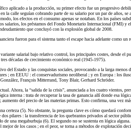
fico aplicado a la producción, su primer efecto fue un progresivo debilit
 en la calle seguían cobrando parte de su salario por un par de años, s
te modo, los efectos en el consumo apenas se notaban. En los países subd
os salarios, los préstamos del Fondo Monetario Internacional (FMI) y el 
 endeudamiento que concluyó con la explosión global de 2008.
anciera fueron para el sistema tanto el escape hacia adelante como un r
ariante salarial bajo relativo control, los principales costes, desde el p
s tres décadas de crecimiento económico real (1945-1975).
butivo del Estado y las conquistas sociales, provocando a la larga meno
itares ; en EEUU : el conservadurismo neoliberal ; y en Europa : los ilu
González, François Mitterrand, Tony Blair, Gerhard Schröder.
ctual. Ahora, la “salida de la crisis”, anunciada a los cuatro vientos,
ica interna : trata de recuperar la tasa de ganancia allí donde esa lógi
s ; aumento del precio de las materias primas. Esto confirma, una vez más
una certeza (5). No obstante, la pregunta clave es cómo quedará confor
 dos pilares : la transferencia de los quebrantos privados al sector púb
o de una megaburbuja (6). El segundo no se sustenta en lógica alguna. T
 el mejor de los casos ; en el peor, se torna a métodos de explotación d