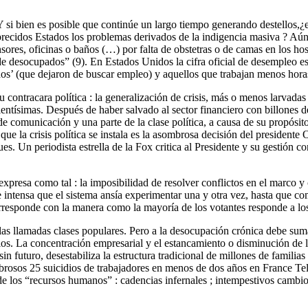
Y si bien es posible que continúe un largo tiempo generando destellos,
ecidos Estados los problemas derivados de la indigencia masiva ? Aún n
res, oficinas o baños (…) por falta de obstetras o de camas en los hosp
 de desocupados” (9). En Estados Unidos la cifra oficial de desempleo e
dos’ (que dejaron de buscar empleo) y aquellos que trabajan menos horas
ontracara política : la generalización de crisis, más o menos larvadas o
entísimas. Después de haber salvado al sector financiero con billones d
e comunicación y una parte de la clase política, a causa de su propósit
 que la crisis política se instala es la asombrosa decisión del preside
ques. Un periodista estrella de la Fox critica al Presidente y su gestión
 expresa como tal : la imposibilidad de resolver conflictos en el marco 
ve e intensa que el sistema ansía experimentar una y otra vez, hasta que
responde con la manera como la mayoría de los votantes responde a los 
n las llamadas clases populares. Pero a la desocupación crónica debe sum
ios. La concentración empresarial y el estancamiento o disminución de los
sin futuro, desestabiliza la estructura tradicional de millones de famili
mbrosos 25 suicidios de trabajadores en menos de dos años en France Te
 de los “recursos humanos” : cadencias infernales ; intempestivos cambios