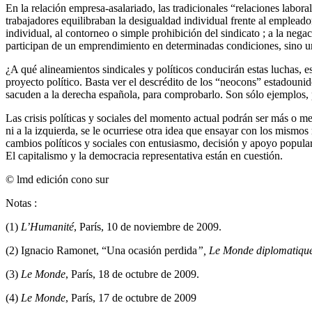
En la relación empresa-asalariado, las tradicionales “relaciones labora
trabajadores equilibraban la desigualdad individual frente al emplead
individual, al contorneo o simple prohibición del sindicato ; a la nega
participan de un emprendimiento en determinadas condiciones, sino un
¿A qué alineamientos sindicales y políticos conducirán estas luchas, e
proyecto político. Basta ver el descrédito de los “neocons” estadoun
sacuden a la derecha española, para comprobarlo. Son sólo ejemplos, 
Las crisis políticas y sociales del momento actual podrán ser más o m
ni a la izquierda, se le ocurriese otra idea que ensayar con los mism
cambios políticos y sociales con entusiasmo, decisión y apoyo popula
El capitalismo y la democracia representativa están en cuestión.
© lmd edición cono sur
Notas :
(1)
L’Humanité
, París, 10 de noviembre de 2009.
(2) Ignacio Ramonet, “Una ocasión perdida
”, Le Monde diplomatique
(3)
Le Monde
, París, 18 de octubre de 2009.
(4)
Le Monde
, París, 17 de octubre de 2009