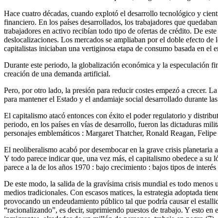
Hace cuatro décadas, cuando explotó el desarrollo tecnológico y cientí
financiero. En los países desarrollados, los trabajadores que quedaban
trabajadores en activo recibían todo tipo de ofertas de crédito. De es
deslocalizaciones. Los mercados se ampliaban por el doble efecto de l
capitalistas iniciaban una vertiginosa etapa de consumo basada en el
Durante este periodo, la globalización económica y la especulación fin
creación de una demanda artificial.
Pero, por otro lado, la presión para reducir costes empezó a crecer. La v
para mantener el Estado y el andamiaje social desarrollado durante la
El capitalismo atacó entonces con éxito el poder regulatorio y distri
periodo, en los países en vías de desarrollo, fueron las dictaduras mil
personajes emblemáticos : Margaret Thatcher, Ronald Reagan, Felipe 
El neoliberalismo acabó por desembocar en la grave crisis planetaria a
Y todo parece indicar que, una vez más, el capitalismo obedece a su lóg
parece a la de los años 1970 : bajo crecimiento : bajos tipos de interé
De este modo, la salida de la gravísima crisis mundial es todo menos 
medios tradicionales. Con escasos matices, la estrategia adoptada tiene
provocando un endeudamiento público tal que podría causar el estallid
“racionalizando”, es decir, suprimiendo puestos de trabajo. Y esto en