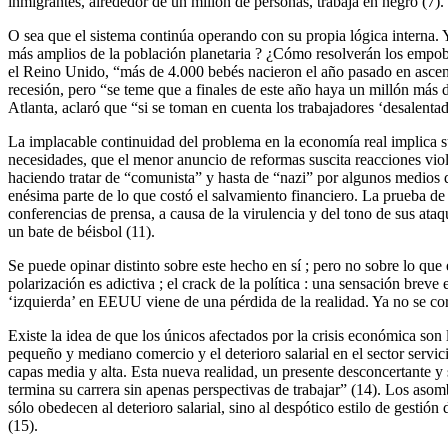
inmigrantes, alrededor de un millón de personas, trabaja en negro (7).
O sea que el sistema continúa operando con su propia lógica interna. 
más amplios de la población planetaria ? ¿Cómo resolverán los empobr
el Reino Unido, “más de 4.000 bebés nacieron el año pasado en ascenso
recesión, pero “se teme que a finales de este año haya un millón más
Atlanta, aclaró que “si se toman en cuenta los trabajadores ‘desalenta
La implacable continuidad del problema en la economía real implica su c
necesidades, que el menor anuncio de reformas suscita reacciones viol
haciendo tratar de “comunista” y hasta de “nazi” por algunos medios d
enésima parte de lo que costó el salvamiento financiero. La prueba de
conferencias de prensa, a causa de la virulencia y del tono de sus ata
un bate de béisbol (11).
Se puede opinar distinto sobre este hecho en sí ; pero no sobre lo que
polarización es adictiva ; el crack de la política : una sensación bre
‘izquierda’ en EEUU viene de una pérdida de la realidad. Ya no se cor
Existe la idea de que los únicos afectados por la crisis económica so
pequeño y mediano comercio y el deterioro salarial en el sector servic
capas media y alta. Esta nueva realidad, un presente desconcertante y 
termina su carrera sin apenas perspectivas de trabajar” (14). Los aso
sólo obedecen al deterioro salarial, sino al despótico estilo de gestión
(15).