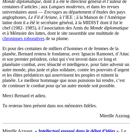
Monde diplomatique
, dont il a été le directeur général et l’auteur de
centaines d’articles ; aux
Langues modernes
, et dans les revues
universitaires aussi —
Encrages
au département d’études des pays
anglophones,
Le Fil d’Ariane
, à l’IEE ; à la Maison de l’Amérique
latine dont il a été le secrétaire général, à la MIDIST dont il fut le
chef (1982- 1985), à l’association des Amis du
Monde diplomatique
et à Mémoire des luttes, dont le site rassemble une multitude de
chroniques roboratives
de sa plume.
Et pour des centaines de milliers d’hommes et de femmes de la
planète, Bernard restera le fondateur, avec Ignacio Ramonet, d’Attac
et son premier président, celui qui s’est investi dans ce long et
planétaire combat, avec ténacité et intelligence, pour faire advenir un
autre monde, plus juste et plus solidaire, contre les pouvoirs d’argent
et les élites prédatrices qui asservissent les peuples et ruinent la
planète. Le meilleur hommage que nous puissions lui rendre, c’est
de continuer le combat pour qu’un autre monde soit possible.
Merci Bernard et adieu.
Tu resteras bien présent dans nos mémoires fidèles.
Mireille Azzoug
Mireille Azzoug,
« Intellectuel engagé dans le débat d’idées »
,
Le