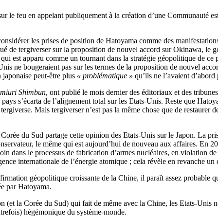
e sur le feu en appelant publiquement à la création d’une Communauté es
 à considérer les prises de position de Hatoyama comme des manifestati
ué de tergiverser sur la proposition de nouvel accord sur Okinawa, le 
 qui est apparu comme un tournant dans la stratégie géopolitique de ce 
is ne bougeraient pas sur les termes de la proposition de nouvel accord
 japonaise peut-être plus
« problématique »
qu’ils ne l’avaient d’abord
miuri Shimbun
, ont publié le mois dernier des éditoriaux et des tribun
pays s’écarta de l’alignement total sur les Etats-Unis. Reste que Hatoya
 tergiverse. Mais tergiverser n’est pas la même chose que de restaurer de
orée du Sud partage cette opinion des Etats-Unis sur le Japon. La prise
i conservateur, le même qui est aujourd’hui de nouveau aux affaires. En 
 loin dans le processus de fabrication d’armes nucléaires, en violation d
gence internationale de l’énergie atomique ; cela révèle en revanche u
firmation géopolitique croissante de la Chine, il paraît assez probable
sée par Hatoyama.
on (et la Corée du Sud) qui fait de même avec la Chine, les Etats-Unis n
 (autrefois) hégémonique du système-monde.