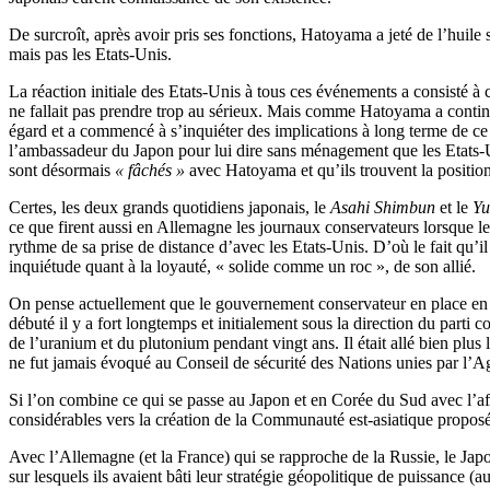
De surcroît, après avoir pris ses fonctions, Hatoyama a jeté de l’huil
mais pas les Etats-Unis.
La réaction initiale des Etats-Unis à tous ces événements a consisté
ne fallait pas prendre trop au sérieux. Mais comme Hatoyama a contin
égard et a commencé à s’inquiéter des implications à long terme de ce
l’ambassadeur du Japon pour lui dire sans ménagement que les Etats-Un
sont désormais
« fâchés »
avec Hatoyama et qu’ils trouvent la position
Certes, les deux grands quotidiens japonais, le
Asahi Shimbun
et le
Yu
ce que firent aussi en Allemagne les journaux conservateurs lorsque le 
rythme de sa prise de distance d’avec les Etats-Unis. D’où le fait qu’il
inquiétude quant à la loyauté, « solide comme un roc », de son allié.
On pense actuellement que le gouvernement conservateur en place en C
débuté il y a fort longtemps et initialement sous la direction du part
de l’uranium et du plutonium pendant vingt ans. Il était allé bien plus
ne fut jamais évoqué au Conseil de sécurité des Nations unies par l’A
Si l’on combine ce qui se passe au Japon et en Corée du Sud avec l’af
considérables vers la création de la Communauté est-asiatique propo
Avec l’Allemagne (et la France) qui se rapproche de la Russie, le Jap
sur lesquels ils avaient bâti leur stratégie géopolitique de puissance