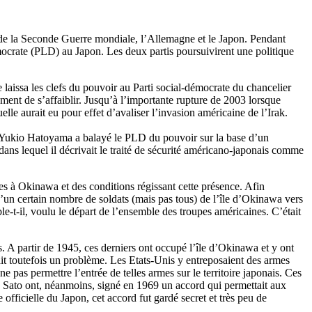
us de la Seconde Guerre mondiale, l’Allemagne et le Japon. Pendant
ocrate (PLD) au Japon. Les deux partis poursuivirent une politique
laissa les clefs du pouvoir au Parti social-démocrate du chancelier
ent de s’affaiblir. Jusqu’à l’importante rupture de 2003 lorsque
lle aurait eu pour effet d’avaliser l’invasion américaine de l’Irak.
ar Yukio Hatoyama a balayé le PLD du pouvoir sur la base d’un
ans lequel il décrivait le traité de sécurité américano-japonais comme
nes à Okinawa et des conditions régissant cette présence. Afin
d’un certain nombre de soldats (mais pas tous) de l’île d’Okinawa vers
le-t-il, voulu le départ de l’ensemble des troupes américaines. C’était
. A partir de 1945, ces derniers ont occupé l’île d’Okinawa et y ont
ait toutefois un problème. Les Etats-Unis y entreposaient des armes
ne pas permettre l’entrée de telles armes sur le territoire japonais. Ces
ku Sato ont, néanmoins, signé en 1969 un accord qui permettait aux
e officielle du Japon, cet accord fut gardé secret et très peu de