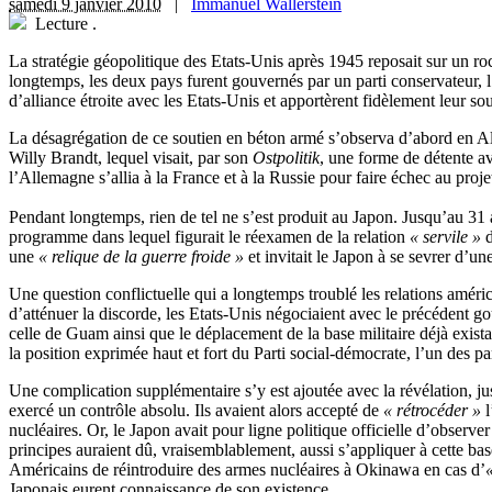
samedi 9 janvier 2010
|
Immanuel Wallerstein
Lecture
.
La stratégie géopolitique des Etats-Unis après 1945 reposait sur un ro
longtemps, les deux pays furent gouvernés par un parti conservateur,
d’alliance étroite avec les Etats-Unis et apportèrent fidèlement leur sou
La désagrégation de ce soutien en béton armé s’observa d’abord en All
Willy Brandt, lequel visait, par son
Ostpolitik
, une forme de détente a
l’Allemagne s’allia à la France et à la Russie pour faire échec au proje
Pendant longtemps, rien de tel ne s’est produit au Japon. Jusqu’au 31
programme dans lequel figurait le réexamen de la relation
« servile »
d
une
« relique de la guerre froide »
et invitait le Japon à se sevrer d’un
Une question conflictuelle qui a longtemps troublé les relations améri
d’atténuer la discorde, les Etats-Unis négociaient avec le précédent 
celle de Guam ainsi que le déplacement de la base militaire déjà exista
la position exprimée haut et fort du Parti social-démocrate, l’un des p
Une complication supplémentaire s’y est ajoutée avec la révélation, ju
exercé un contrôle absolu. Ils avaient alors accepté de
« rétrocéder »
l
nucléaires. Or, le Japon avait pour ligne politique officielle d’observer
principes auraient dû, vraisemblablement, aussi s’appliquer à cette b
Américains de réintroduire des armes nucléaires à Okinawa en cas d’
Japonais eurent connaissance de son existence.