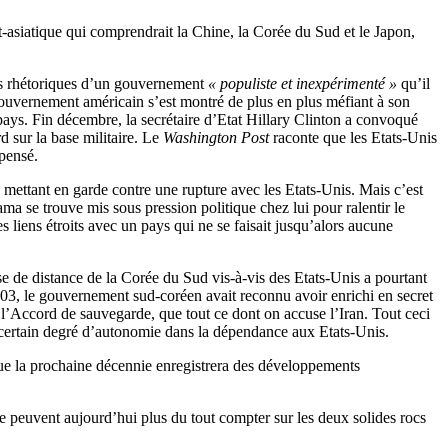
t-asiatique qui comprendrait la Chine, la Corée du Sud et le Japon,
ons rhétoriques d’un gouvernement
« populiste et inexpérimenté »
qu’il
gouvernement américain s’est montré de plus en plus méfiant à son
pays. Fin décembre, la secrétaire d’Etat Hillary Clinton a convoqué
 sur la base militaire. Le
Washington Post
raconte que les Etats-Unis
 pensé.
es mettant en garde contre une rupture avec les Etats-Unis. Mais c’est
ma se trouve mis sous pression politique chez lui pour ralentir le
s liens étroits avec un pays qui ne se faisait jusqu’alors aucune
 de distance de la Corée du Sud vis-à-vis des Etats-Unis a pourtant
2003, le gouvernement sud-coréen avait reconnu avoir enrichi en secret
e l’Accord de sauvegarde, que tout ce dont on accuse l’Iran. Tout ceci
n certain degré d’autonomie dans la dépendance aux Etats-Unis.
 que la prochaine décennie enregistrera des développements
e peuvent aujourd’hui plus du tout compter sur les deux solides rocs