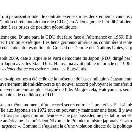
c qui paraissait solide : le contrôle exercé sur les deux ennemis vainc
 l’Union chrétienne-démocrate (CDU) en Allemagne, le Parti libéral-dém
tien à ses prises de position géopolitiques.
emagne. D’une part, la CDU dut faire face à l’alternance en 1969. Elle 
vec l’Union soviétique. Les liens germano-américains continuèrent lentem
t étatsunien de résolution du Conseil de sécurité des Nations Unies, laque
 août 2009, date à laquelle le Parti démocrate du Japon (PDJ) dirigé p
u Japon avec les Etats-Unis. Hatoyama avait publié un article en 1996 d
e
« dépendance excessive »
avec les Etats-Unis.
cano-nipponnes a été celle de la présence de bases militaires étatsunien
gouvernement libéral-démocrate un nouvel accord prévoyant le transfert 
nte vers un endroit plus éloigné de l’île. Malgré cela, Hatoyama a, semb
artenaires de coalition du PDJ.
ste au même moment, d’un accord secret entre le Japon et les Etats-Unis
’île aux Japonais en 1972 tout en pouvant y maintenir une base. Il y av
 « trois principes non-nucléaires » : ne pas posséder, ne pas fabriquer et 
ase américaine. Le président Nixon et le Premier ministre japonais Eisa
« urgence »
. Comme il s’agissait là d’une violation directe de la politiqu