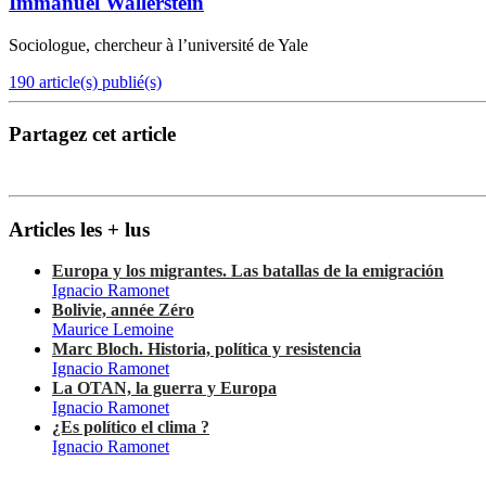
Immanuel Wallerstein
Sociologue, chercheur à l’université de Yale
190 article(s) publié(s)
Partagez cet article
Articles les + lus
Europa y los migrantes. Las batallas de la emigración
Ignacio Ramonet
Bolivie, année Zéro
Maurice Lemoine
Marc Bloch. Historia, política y resistencia
Ignacio Ramonet
La OTAN, la guerra y Europa
Ignacio Ramonet
¿Es político el clima ?
Ignacio Ramonet