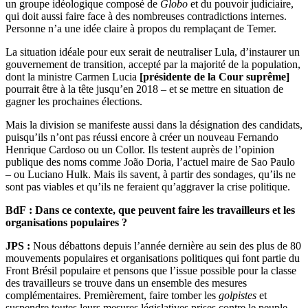
un groupe idéologique composé de
Globo
et du pouvoir judiciaire,
qui doit aussi faire face à des nombreuses contradictions internes.
Personne n’a une idée claire à propos du remplaçant de Temer.
La situation idéale pour eux serait de neutraliser Lula, d’instaurer un
gouvernement de transition, accepté par la majorité de la population,
dont la ministre Carmen Lucia
[
présidente de la Cour suprême
]
pourrait être à la tête jusqu’en 2018 – et se mettre en situation de
gagner les prochaines élections.
Mais la division se manifeste aussi dans la désignation des candidats,
puisqu’ils n’ont pas réussi encore à créer un nouveau Fernando
Henrique Cardoso ou un Collor. Ils testent auprès de l’opinion
publique des noms comme João Doria, l’actuel maire de Sao Paulo
– ou Luciano Hulk. Mais ils savent, à partir des sondages, qu’ils ne
sont pas viables et qu’ils ne feraient qu’aggraver la crise politique.
BdF : Dans ce contexte, que peuvent faire les travailleurs et les
organisations populaires ?
JPS :
Nous débattons depuis l’année dernière au sein des plus de 80
mouvements populaires et organisations politiques qui font partie du
Front Brésil populaire et pensons que l’issue possible pour la classe
des travailleurs se trouve dans un ensemble des mesures
complémentaires. Premièrement, faire tomber les
golpistes
et
suspendre toutes leurs mesures législatives prises contre le peuple.