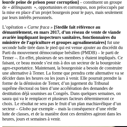
lourde peine de prison pour corruption
]
– constituent un groupe
de «
délinquants
», opportunistes et corrompus, non préoccupés par
la mise en place d’un projet bourgeois pour le pays, mais seulement
par leurs intérêts personnels.
L’opération
« Carne fraca »
[
Stedile fait référence au
démantèlement, en mars 2017, d’un réseau de vente de viande
avariée impliquant inspecteurs sanitaires, fonctionnaires du
ministère de l’agriculture et groupes agroalimentaires
]
fut une
seconde balle tirée dans le pied qui est venue ajouter au discrédit du
Parti du mouvement démocratique brésilien (PMDB) – le parti de
Temer –. En effet, plusieurs de ses membres y étaient impliqués. Ce
faisant, ce beau monde s’est mis à dos un secteur de la bourgeoisie
agro-exportatrice. Maintenant, la bourgeoisie a besoin de construire
une alternative à Temer. La forme que prendra cette alternative va se
décider dans les heures ou les jours à venir. Elle pourrait prendre la
forme de la démission de Temer, d’un jugement du Tribunal
suprême électoral ou bien d’une accélération des demandes de
destitution déjà soumises au Congrès. Dans quelques semaines, on
saura qui va le remplacer et plusieurs facteurs détermineront ce
choix. Le résultat ne sera pas le fruit d’un plan machiavélique d’un
secteur –
Globo
par exemple – mais la conséquence d’une réelle
lutte de classes, et de la manière dont ces dernières agiront dans les
heures, jours et semaines à venir.