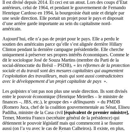
Il est divisé depuis 2014. Et ceci est un atout. Lors des coups d’Etat
antérieurs, celui de 1964, et pendant le gouvernement de Fernando
Henrique Cardoso en 1994, la bourgeoisie était unie et dirigée par
une seule direction. Elle portait un projet pour le pays et disposait
d’une arrière garde importante au sein du capitalisme nord-
américain.
Aujourd’hui, elle n’a pas de projet pour le pays. Elle a perdu le
soutien des américains parce qu’elle s’est alignée derrière Hillary
Clinton pendant la dernière campagne présidentielle. Elle cherche
uniquement à préserver ses propres intérêts économiques. Comme le
dit le sociologue José de Souza Martins (membre du Parti de la
social-démocratie du Brésil – PSDB), «
les réformes de la protection
sociale et du travail sont des mesures capitalistes qui augmentent
l’exploitation des travailleurs, mais qui sont aussi contradictoires
avec le développement d’un projet capitaliste de pays
».
Les
golpistes
n’ont pas non plus une seule direction. Ils sont divisés
entre le pouvoir économique (Henrique Meirelles – le ministre de
finances –, JBS, etc.), le groupe des «
délinquants
» du PMDB
(Romero Juca, chef de la coalition gouvernementale au Sénat, Eliseu
Padilha, ministre de la Casa civil
[
équivalent de premier ministre
]
,
Temer, Moreira Franco (secrétaire général de la présidence) qui
détiennent le pouvoir législatif mais qui commencent à se fissurer
aussi (on l’a vu avec le cas de Renan Calheiros). Il existe, en plus,