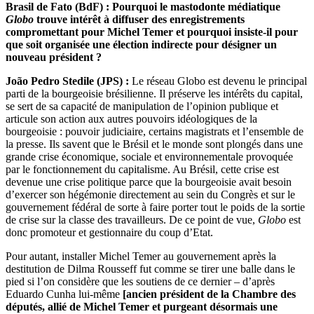
Brasil de Fato (BdF) : Pourquoi le mastodonte médiatique
Globo
trouve intérêt à diffuser des enregistrements
compromettant pour Michel Temer et pourquoi insiste-il pour
que soit organisée une élection indirecte pour désigner un
nouveau président ?
João Pedro Stedile (JPS) :
Le réseau Globo est devenu le principal
parti de la bourgeoisie brésilienne. Il préserve les intérêts du capital,
se sert de sa capacité de manipulation de l’opinion publique et
articule son action aux autres pouvoirs idéologiques de la
bourgeoisie : pouvoir judiciaire, certains magistrats et l’ensemble de
la presse. Ils savent que le Brésil et le monde sont plongés dans une
grande crise économique, sociale et environnementale provoquée
par le fonctionnement du capitalisme. Au Brésil, cette crise est
devenue une crise politique parce que la bourgeoisie avait besoin
d’exercer son hégémonie directement au sein du Congrès et sur le
gouvernement fédéral de sorte à faire porter tout le poids de la sortie
de crise sur la classe des travailleurs. De ce point de vue,
Globo
est
donc promoteur et gestionnaire du coup d’Etat.
Pour autant, installer Michel Temer au gouvernement après la
destitution de Dilma Rousseff fut comme se tirer une balle dans le
pied si l’on considère que les soutiens de ce dernier – d’après
Eduardo Cunha lui-même
[
ancien président de la Chambre des
députés, allié de Michel Temer et purgeant désormais une