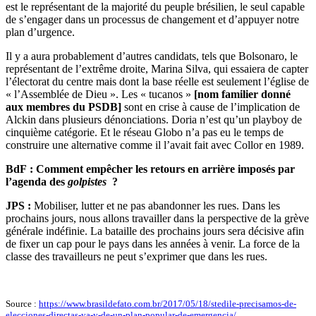
est le représentant de la majorité du peuple brésilien, le seul capable
de s’engager dans un processus de changement et d’appuyer notre
plan d’urgence.
Il y a aura probablement d’autres candidats, tels que Bolsonaro, le
représentant de l’extrême droite, Marina Silva, qui essaiera de capter
l’électorat du centre mais dont la base réelle est seulement l’église de
« l’Assemblée de Dieu ». Les « tucanos »
[
nom familier donné
aux membres du PSDB
]
sont en crise à cause de l’implication de
Alckin dans plusieurs dénonciations. Doria n’est qu’un playboy de
cinquième catégorie. Et le réseau Globo n’a pas eu le temps de
construire une alternative comme il l’avait fait avec Collor en 1989.
BdF : Comment empêcher les retours en arrière imposés par
l’agenda des
golpistes
?
JPS :
Mobiliser, lutter et ne pas abandonner les rues. Dans les
prochains jours, nous allons travailler dans la perspective de la grève
générale indéfinie. La bataille des prochains jours sera décisive afin
de fixer un cap pour le pays dans les années à venir. La force de la
classe des travailleurs ne peut s’exprimer que dans les rues.
Source :
https://www.brasildefato.com.br/2017/05/18/stedile-precisamos-de-
elecciones-directas-ya-y-de-un-plan-popular-de-emergencia/