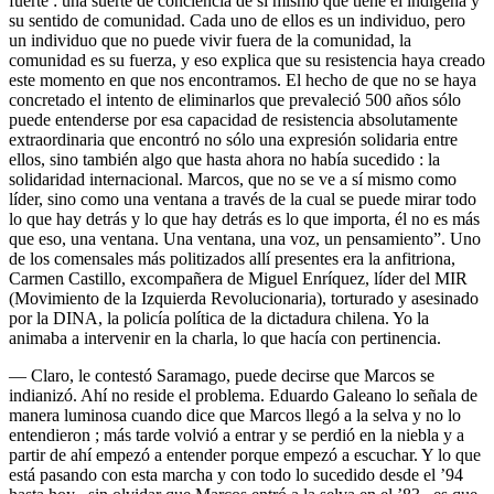
fuerte : una suerte de conciencia de sí mismo que tiene el indígena y
su sentido de comunidad. Cada uno de ellos es un individuo, pero
un individuo que no puede vivir fuera de la comunidad, la
comunidad es su fuerza, y eso explica que su resistencia haya creado
este momento en que nos encontramos. El hecho de que no se haya
concretado el intento de eliminarlos que prevaleció 500 años sólo
puede entenderse por esa capacidad de resistencia absolutamente
extraordinaria que encontró no sólo una expresión solidaria entre
ellos, sino también algo que hasta ahora no había sucedido : la
solidaridad internacional. Marcos, que no se ve a sí mismo como
líder, sino como una ventana a través de la cual se puede mirar todo
lo que hay detrás y lo que hay detrás es lo que importa, él no es más
que eso, una ventana. Una ventana, una voz, un pensamiento”. Uno
de los comensales más politizados allí presentes era la anfitriona,
Carmen Castillo, excompañera de Miguel Enríquez, líder del MIR
(Movimiento de la Izquierda Revolucionaria), torturado y asesinado
por la DINA, la policía política de la dictadura chilena. Yo la
animaba a intervenir en la charla, lo que hacía con pertinencia.
— Claro, le contestó Saramago, puede decirse que Marcos se
indianizó. Ahí no reside el problema. Eduardo Galeano lo señala de
manera luminosa cuando dice que Marcos llegó a la selva y no lo
entendieron ; más tarde volvió a entrar y se perdió en la niebla y a
partir de ahí empezó a entender porque empezó a escuchar. Y lo que
está pasando con esta marcha y con todo lo sucedido desde el ’94