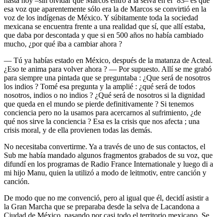
hasta hoy –sin olvidar que Marcos entró a la selva en el ’83– es que
esa voz que aparentemente sólo era la de Marcos se convirtió en la
voz de los indígenas de México. Y súbitamente toda la sociedad
mexicana se encuentra frente a una realidad que sí, que allí estaba,
que daba por descontada y que si en 500 años no había cambiado
mucho, ¿por qué iba a cambiar ahora ?
— Tú ya habías estado en México, después de la matanza de Acteal.
¿Eso te anima para volver ahora ? — Por supuesto. Allí se me grabó
para siempre una pintada que se preguntaba : ¿Que será de nosotros
los indios ? Tomé esa pregunta y la amplié : ¿qué será de todos
nosotros, indios o no indios ? ¿Qué será de nosotros si la dignidad
que queda en el mundo se pierde definitivamente ? Si tenemos
conciencia pero no la usamos para acercarnos al sufrimiento, ¿de
qué nos sirve la conciencia ? Esa es la crisis que nos afecta ; una
crisis moral, y de ella provienen todas las demás.
No necesitaba convertirme. Ya a través de uno de sus contactos, el
Sub me había mandado algunos fragmentos grabados de su voz, que
difundí en los programas de Radio France Internationale y luego di a
mi hijo Manu, quien la utilizó a modo de leitmotiv, entre canción y
canción.
De modo que no me convenció, pero al igual que él, decidí asistir a
la Gran Marcha que se preparaba desde la selva de Lacandona a
Ciudad de México, pasando por casi todo el territorio mexicano. Se