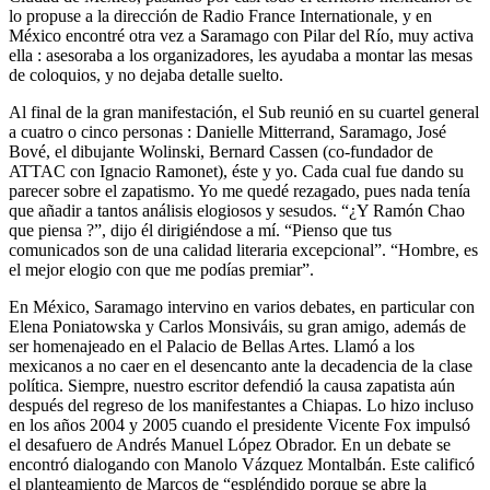
lo propuse a la dirección de Radio France Internationale, y en
México encontré otra vez a Saramago con Pilar del Río, muy activa
ella : asesoraba a los organizadores, les ayudaba a montar las mesas
de coloquios, y no dejaba detalle suelto.
Al final de la gran manifestación, el Sub reunió en su cuartel general
a cuatro o cinco personas : Danielle Mitterrand, Saramago, José
Bové, el dibujante Wolinski, Bernard Cassen (co-fundador de
ATTAC con Ignacio Ramonet), éste y yo. Cada cual fue dando su
parecer sobre el zapatismo. Yo me quedé rezagado, pues nada tenía
que añadir a tantos análisis elogiosos y sesudos. “¿Y Ramón Chao
que piensa ?”, dijo él dirigiéndose a mí. “Pienso que tus
comunicados son de una calidad literaria excepcional”. “Hombre, es
el mejor elogio con que me podías premiar”.
En México, Saramago intervino en varios debates, en particular con
Elena Poniatowska y Carlos Monsiváis, su gran amigo, además de
ser homenajeado en el Palacio de Bellas Artes. Llamó a los
mexicanos a no caer en el desencanto ante la decadencia de la clase
política. Siempre, nuestro escritor defendió la causa zapatista aún
después del regreso de los manifestantes a Chiapas. Lo hizo incluso
en los años 2004 y 2005 cuando el presidente Vicente Fox impulsó
el desafuero de Andrés Manuel López Obrador. En un debate se
encontró dialogando con Manolo Vázquez Montalbán. Este calificó
el planteamiento de Marcos de “espléndido porque se abre la