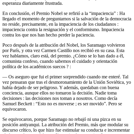
esperanza diariamente frustrada.
En conclusión, el Premio Nobel se refirió a la “impaciencia” : Ha
llegado el momento de preguntarnos si la salvación de la democracia
no reside, precisamente, en la impaciencia de los ciudadanos :
impaciencia contra la resignación y el conformismo. Impaciencia
contra los que nos han hecho perder la paciencia.
Poco después de la atribución del Nobel, los Saramago volvieron
por París, y otra vez Carmen Castillo nos recibió en su casa. Esta
vez hablamos, claro está, del premio. ¿Cómo se lo han dado a él,
comunista confeso, cuando sabemos el cuidado y orientación
política de los académicos suecos ? :
— Os aseguro que fui el primer sorprendido cuando me enteré. Tal
vez pensaran que tras el desmoronamiento de la Unión Soviética, yo
había dejado de ser peligroso. Y además, quedaban con buena
conciencia, aunque ellos no tomaron la decisión. Nadie toma
decisiones : las decisiones nos toman a nosotros. Como decía
Samuel Beckett : “Esto no es moverse ; es ser movido”. Pero se
equivocaron.
Se equivocaron, porque Saramago no rebajó ni una pizca en su
posición antiyanqui. La atribución del Premio, más que modular su
discurso crítico, lo que hizo fue estimular su conducta e incrementar