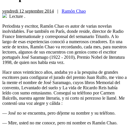
vendredi 12 septembre 2014
|
Ramón Chao
Lecture
.
Periodista y escritor, Ramón Chao es autor de varias novelas
inolvidables. Fue también en París, donde reside, director de Radio
France Internationale y corresponsal del semanario Triunfo. A lo
largo de esas experiencias conoció a numerosos creadores. En una
serie de textos, Ramón Chao va recordando, cada mes, para nuestros
lectores, algunos de sus encuentros con genios como el escritor
portugués José Saramago (1922 - 2010), Premio Nobel de literatura
1998, de quien nos habla esta vez.
H
ace unos veinticinco años, andaba yo a la pesquisa de grandes
escritores para configurar el jurado del premio Juan Rulfo, me vino a
la mente el nombre de José Saramago, cuyos libros Memorial del
convento, Levantado del suelo y La vida de Ricardo Reis había
leído con sumo entusiasmo. Conseguí su teléfono por Carmen
Balcells, nuestra agente literaria, y ni corto ni perezoso le llamé. Me
contestó una voz alegre y cálida :
— José no se encuentra, pero déjeme su nombre y su teléfono.
— Mire, usted no me conoce, pero mi nombre es Ramón Chao.