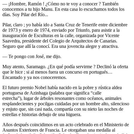
— ¡Hombre, Ramón ! ¿Cómo no te voy a conocer ? También
conocemos a tu hijo Manu. En esta casa lo escuchamos todos los
días. Soy Pilar del Río...
Pilar, claro ; yo había ido a Santa Cruz de Tenerife entre diciembre
de 1973 y enero de 1974, enviado por Triunfo, para asistir a la
inauguración de Esculturas en la calle, organizada por Vicente
Saavedra, presidente del Colegio de Arquitectos de Canarias.
Seguro que allí la conocí. Era una jovencita alegre y atractiva.
— Te pongo con José, me dijo.
Muy atento, Saramago. ¿En qué podía servirme ? Declinó la oferta
que le hice ; si al menos fuera un concurso en portugués…
Encantado y ya nos conoceremos.
El futuro premio Nobel había nacido en la pobre y rústica aldea
portuguesa de Azinhaga (palabra que significa “calle
estrecha”), lugar de árboles resonantes como océanos, animales
resplandecientes y pocilgas cuidadas por un hombre alto, silencioso
y enjuto que, sin casi nada, compartía con su nieto las noches de
estrellas e historias debajo de una higuera.
Años después coincidimos en un acto celebrado en el Ministerio de
Asuntos Exteriores de Francia. Le otorgaban una medalla al