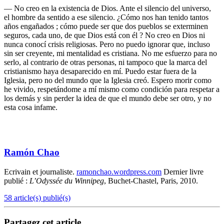
— No creo en la existencia de Dios. Ante el silencio del universo,
el hombre da sentido a ese silencio. ¿Cómo nos han tenido tantos
años engañados ; cómo puede ser que dos pueblos se exterminen
seguros, cada uno, de que Dios está con él ? No creo en Dios ni
nunca conocí crisis religiosas. Pero no puedo ignorar que, incluso
sin ser creyente, mi mentalidad es cristiana. No me esfuerzo para no
serlo, al contrario de otras personas, ni tampoco que la marca del
cristianismo haya desaparecido en mí. Puedo estar fuera de la
Iglesia, pero no del mundo que la Iglesia creó. Espero morir como
he vivido, respetándome a mí mismo como condición para respetar a
los demás y sin perder la idea de que el mundo debe ser otro, y no
esta cosa infame.
Ramón Chao
Ecrivain et journaliste.
ramonchao.wordpress.com
Dernier livre
publié :
L’Odyssée du Winnipeg
, Buchet-Chastel, Paris, 2010.
58 article(s) publié(s)
Partagez cet article