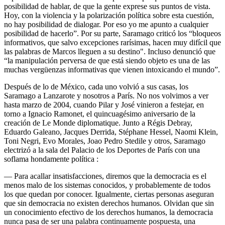
posibilidad de hablar, de que la gente exprese sus puntos de vista.
Hoy, con la violencia y la polarización política sobre esta cuestión,
no hay posibilidad de dialogar. Por eso yo me apunto a cualquier
posibilidad de hacerlo”. Por su parte, Saramago criticó los “bloqueos
informativos, que salvo excepciones rarísimas, hacen muy difícil que
las palabras de Marcos lleguen a su destino". Incluso denunció que
“la manipulación perversa de que está siendo objeto es una de las
muchas vergüenzas informativas que vienen intoxicando el mundo”.
Después de lo de México, cada uno volvió a sus casas, los
Saramago a Lanzarote y nosotros a París. No nos volvimos a ver
hasta marzo de 2004, cuando Pilar y José vinieron a festejar, en
torno a Ignacio Ramonet, el quincuagésimo aniversario de la
creación de Le Monde diplomatique. Junto a Régis Debray,
Eduardo Galeano, Jacques Derrida, Stéphane Hessel, Naomi Klein,
Toni Negri, Evo Morales, Joao Pedro Stedile y otros, Saramago
electrizó a la sala del Palacio de los Deportes de París con una
soflama hondamente política :
— Para acallar insatisfacciones, diremos que la democracia es el
menos malo de los sistemas conocidos, y probablemente de todos
los que quedan por conocer. Igualmente, ciertas personas aseguran
que sin democracia no existen derechos humanos. Olvidan que sin
un conocimiento efectivo de los derechos humanos, la democracia
nunca pasa de ser una palabra continuamente pospuesta, una