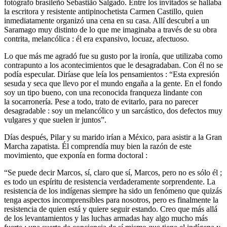
fotógrafo brasileño Sebastião Salgado. Entre los invitados se hallaba
la escritora y resistente antipinochetista Carmen Castillo, quien
inmediatamente organizó una cena en su casa. Allí descubrí a un
Saramago muy distinto de lo que me imaginaba a través de su obra
contrita, melancólica : él era expansivo, locuaz, afectuoso.
Lo que más me agradó fue su gusto por la ironía, que utilizaba como
contrapunto a los acontecimientos que le desagradaban. Con él no se
podía especular. Diríase que leía los pensamientos : “Esta expresión
sesuda y seca que llevo por el mundo engaña a la gente. En el fondo
soy un tipo bueno, con una reconocida franqueza lindante con
la socarronería. Pese a todo, trato de evitarlo, para no parecer
desagradable : soy un melancólico y un sarcástico, dos defectos muy
vulgares y que suelen ir juntos”.
Días después, Pilar y su marido irían a México, para asistir a la Gran
Marcha zapatista. Él comprendía muy bien la razón de este
movimiento, que exponía en forma doctoral :
“Se puede decir Marcos, sí, claro que sí, Marcos, pero no es sólo él ;
es todo un espíritu de resistencia verdaderamente sorprendente. La
resistencia de los indígenas siempre ha sido un fenómeno que quizás
tenga aspectos incomprensibles para nosotros, pero es finalmente la
resistencia de quien está y quiere seguir estando. Creo que más allá
de los levantamientos y las luchas armadas hay algo mucho más