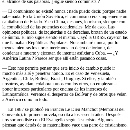
el alcance de sus palabras. ¿Sigue siendo comunista ?
— El comunismo no existió nunca ; nada puedo decir, porque nadie
sabe nada. En la Unión Soviética, el comunismo era simplemente un
capitalismo de Estado. Y en China, después, lo mismo, siempre con
la complicidad de las potencias occidentales. Me da asco. Las
opiniones políticas, de izquierdas o de derechas, brotan de un estado
de ánimo. El mío sigue siendo el mismo. Cayó la URSS, cayeron las
que llamaban Repúblicas Populares. No cambiaré nunca, por lo
menos mientras los norteamericanos no dejen de torturar, de
condenar a muerte y ejecutar, de intentar asfixiar a Cuba. — ¿Y
América Latina ? Parece ser que allí están pasando cosas.
— Esto nos permite pensar que este inicio de cambio puede ir
mucho más allá y penetrar hondo. Es el caso de Venezuela,
Argentina, Chile, Bolivia, Brasil, Uruguay. Si ellos, y también
nosotros, ayudan, colaboran unos con los otros, no empiezan a
poner intereses particulares por encima de los intereses de
Latinoamérica, veremos el despertar de Bolívar y de otros que veían
a América como un todo.
— En 1987 se publicó en Francia Le Dieu Manchot (Memorial del
Convento), tu primera novela, escrita a los sesenta años. Después
nos sorprendiste con El Evangelio según Jesucristo. Algunos
piensan que detrás de tu materialismo yace una parte de cristianismo.