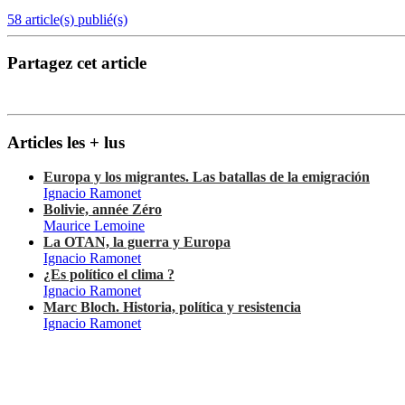
58 article(s) publié(s)
Partagez cet article
Articles les + lus
Europa y los migrantes. Las batallas de la emigración
Ignacio Ramonet
Bolivie, année Zéro
Maurice Lemoine
La OTAN, la guerra y Europa
Ignacio Ramonet
¿Es político el clima ?
Ignacio Ramonet
Marc Bloch. Historia, política y resistencia
Ignacio Ramonet