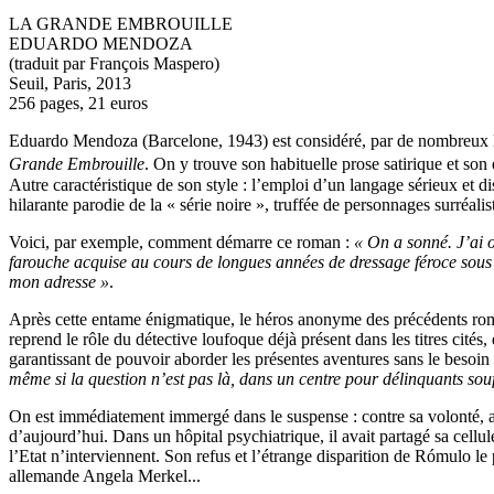
LA GRANDE EMBROUILLE
EDUARDO MENDOZA
(traduit par François Maspero)
Seuil, Paris, 2013
256 pages, 21 euros
E
duardo Mendoza (Barcelone, 1943) est considéré, par de nombreux lec
Grande Embrouille
. On y trouve son habituelle prose satirique et son
Autre caractéristique de son style : l’emploi d’un langage sérieux et d
hilarante parodie de la « série noire », truffée de personnages surréalis
Voici, par exemple, comment démarre ce roman :
« On a sonné. J’ai o
farouche acquise au cours de longues années de dressage féroce sous l
mon adresse »
.
Après cette entame énigmatique, le héros anonyme des précédents 
reprend le rôle du détective loufoque déjà présent dans les titres cités,
garantissant de pouvoir aborder les présentes aventures sans le besoin 
même si la question n’est pas là, dans un centre pour délinquants sou
On est immédiatement immergé dans le suspense : contre sa volonté, au 
d’aujourd’hui. Dans un hôpital psychiatrique, il avait partagé sa cell
l’Etat n’interviennent. Son refus et l’étrange disparition de Rómulo l
allemande Angela Merkel...