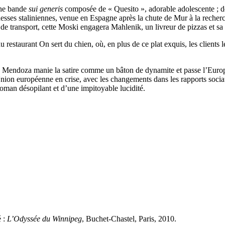
 une bande
sui generis
composée de « Quesito », adorable adolescente ; 
sses staliniennes, venue en Espagne après la chute de Mur à la recherc
e transport, cette Moski engagera Mahlenik, un livreur de pizzas et sa
estaurant On sert du chien, où, en plus de ce plat exquis, les clients le
 Mendoza manie la satire comme un bâton de dynamite et passe l’Europe
’Union européenne en crise, avec les changements dans les rapports sociau
n roman désopilant et d’une impitoyable lucidité.
é :
L’Odyssée du Winnipeg
, Buchet-Chastel, Paris, 2010.