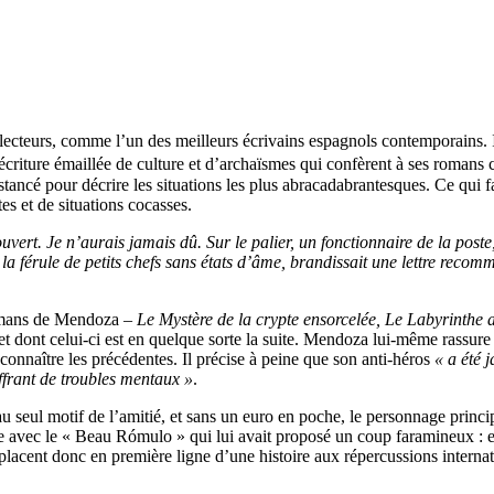
teurs, comme l’un des meilleurs écrivains espagnols contemporains. Ils
 écriture émaillée de culture et d’archaïsmes qui confèrent à ses romans 
istancé pour décrire les situations les plus abracadabrantesques. Ce qui f
tes et de situations cocasses.
uvert. Je n’aurais jamais dû. Sur le palier, un fonctionnaire de la poste,
a férule de petits chefs sans états d’âme, brandissait une lettre recom
romans de Mendoza –
Le Mystère de la crypte ensorcelée, Le Labyrinthe a
 et dont celui-ci est en quelque sorte la suite. Mendoza lui-même rassure t
connaître les précédentes. Il précise à peine que son anti-héros
« a été 
ffrant de troubles mentaux »
.
seul motif de l’amitié, et sans un euro en poche, le personnage princip
ule avec le « Beau Rómulo » qui lui avait proposé un coup faramineux : e
e placent donc en première ligne d’une histoire aux répercussions intern