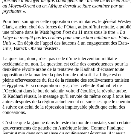
président d’envoyer de gros contingents de l’armée de terre en Asie,
au Moyen-Orient ou en Afrique devrait se faire examiner par un
psychiatre »
.
Pour bien souligner cette opposition des militaires, le général Wesley
Clark, ancien chef des forces de l’Otan, aujourd’hui retraité, a publié
une tribune dans le
Washington Post
du 11 mars sous le titre
« La
Libye ne remplit pas les critères pour une action militaire des Etats-
Unis »
. En dépit de l’appel des faucons à un engagement des Etats-
Unis, Barack Obama résistera.
La question, donc, n’est pas celle d’une intervention militaire
occidentale ou non. La question est celle des conséquences pour la
deuxième révolte arabe de la tentative de Kadhafi d’écraser toute
opposition de la manière la plus brutale qui soit. La Libye est en
pleine effervescence du fait de la réussite des soulèvements tunisien
et égyptien. Et si conspiration il y a, c’est celle de Kadhafi et de
l’Occident dans le but de ralentir, voire d’étouffer, la révolte arabe.
Si Kadhafi réussit, le message qu’il envoie du même coup à tous les
autres despotes de la région actuellement en sursis est que le chemin
à suivre est celui de la répression impitoyable plutôt que celui des
concessions.
C’est ce que la gauche dans le reste du monde constate, sauf certains
gouvernements de gauche en Amérique latine. Comme l’indique
Samir Amin dans son analyse du soulèvement égyptien, il y avait