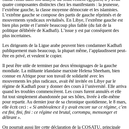
quatre composantes distinctes chez les manifestants : la jeunesse,
l’extrême gauche, la classe moyenne démocrate et les islamistes.
L’extrême gauche se compose des partis de gauche réprimés et de
mouvements syndicaux revitalisés. En Libye, l’extrême gauche est
bien plus petite et l’armée beaucoup plus faible (du fait de la
politique délibérée de Kadhafi). L’issue y est par conséquent des
plus incertaines.
Les dirigeants de la Ligue arabe peuvent bien condamner Kadhafi
publiquement mais beaucoup, la plupart même, l’applaudissent peut-
être en privé, et veulent le copier.
Il peut être utile de terminer par deux témoignages de la gauche
mondiale. La militante irlandaise marxiste Helena Sheeham, bien
connue en Afrique pour son travail de solidarité avec les
mouvements les plus radicaux, avait été invitée en Libye par le
régime de Kadhafi pour y donner des cours à l’université. Elle arriva
quand les troubles commencèrent. Les cours furent annulés et elle
fut tout simplement abandonnée par ses hôtes, livrée à elle-même
pour repartir. Au dernier jour de sa chronique quotidienne, le 8 mars,
elle écrit ceci :
« Si ambivalence il y avait encore sur ce régime, c’en
est fini, fini, fini : ce régime est brutal, corrompu, mensonger et
délirant »
.
On pourrait aussi lire cette déclaration de la COSATU, principale