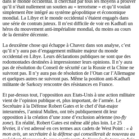
dans le monde occidental. Il cherchait par tous les moyens à prouver
qu’il n’était nullement un soutien au « terrorisme » et qu’il voulait
simplement être intégré au système géopolitique et économique
mondial. La Libye et le monde occidental s’étaient engagés dans
une série de contrats juteux. Il m’est difficile de voir en Kadhafi un
héros du mouvement anti-impérialiste mondial, du moins au cours
de la dernière décennie.
La deuxième chose qui échappe à Chavez dans son analyse, c’est
qu’il n’y aura pas d’engagement militaire majeur du monde
occidental en Libye. Leurs déclarations publiques ne sont que des
rodomontades destinées à impressionner leurs opinions. Il n’y aura
pas de résolution du Conseil de sécurité car la Russie et la Chine ne
suivront pas. Il n’y aura pas de résolution de l’Otan car l’Allemagne
et quelques autres ne suivront pas. Même la position anti-Kadhafi
militante de Sarkozy rencontre des résistances en France.
Et par-dessus tout, l’opposition aux Etats-Unis à une action militaire
vient de l’opinion publique et, plus important, de l’armée. Le
Secrétaire à la Défense Robert Gates et le chef d’état-major
interarmées, l’amiral Mullen, ont très publiquement dit leur
opposition à la création d’une zone d’exclusion aérienne (
no-fly
zone
). En réalité, Robert Gates est même allé plus loin. Le 25
février, il s’est adressé en ces termes aux cadets de West Point :
« à
mon avis, un secrétaire à la défense qui conseillerait de nouveau au