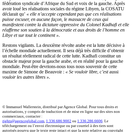
fédération syndicale d’Afrique du Sud et voix de la gauche. Après
avoir loué les réalisations sociales du régime Libyen, la COSATU
déclarait qu’
« elle n’accepte cependant pas que ces réalisations
puisse excuser, en aucune façon, le massacre de ceux qui
manifestent contre la dictature oppressive du Colonel Kadhafi et elle
réaffirme son soutien à la démocratie et aux droits de l’homme en
Libye et sur tout le continent »
.
Restons vigilants. La deuxième révolte arabe est la lutte décisive à
l’échelle mondiale actuellement. Il sera déjà très difficile d’obtenir
un résultat réellement radical de cette lutte. Kadhafi constitue un
obstacle majeur pour la gauche arabe, et en réalité pour la gauche
mondiale. Peut-être devrions-nous tous nous souvenir de cette
maxime de Simone de Beauvoir :
«
Se vouloir libre
,
c’est
aussi
vouloir les autres libres »
.
© Immanuel Wallerstein, distribué par Agence Global. Pour tous droits et
autorisations, y compris de traduction et de mise en ligne sur des sites non
commerciaux, contacter :
rights@agenceglobal.com
,
1.336.686.9002
ou
1.336.286.6606
. Le
téléchargement ou l’envoi électronique ou par courriel à des tiers sont
autorisés pourvu que le texte reste intact et que la note relative au copyright