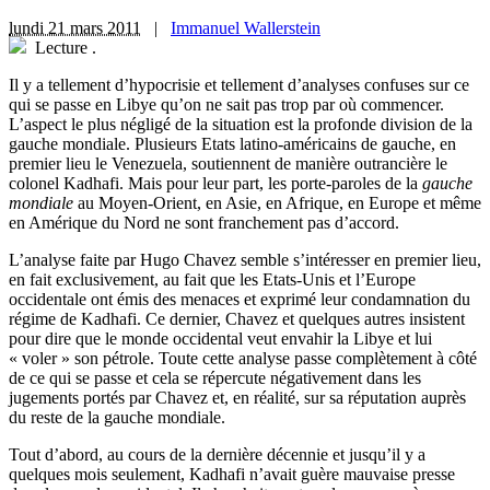
lundi 21 mars 2011
|
Immanuel Wallerstein
Lecture
.
Il y a tellement d’hypocrisie et tellement d’analyses confuses sur ce
qui se passe en Libye qu’on ne sait pas trop par où commencer.
L’aspect le plus négligé de la situation est la profonde division de la
gauche mondiale. Plusieurs Etats latino-américains de gauche, en
premier lieu le Venezuela, soutiennent de manière outrancière le
colonel Kadhafi. Mais pour leur part, les porte-paroles de la
gauche
mondiale
au Moyen-Orient, en Asie, en Afrique, en Europe et même
en Amérique du Nord ne sont franchement pas d’accord.
L’analyse faite par Hugo Chavez semble s’intéresser en premier lieu,
en fait exclusivement, au fait que les Etats-Unis et l’Europe
occidentale ont émis des menaces et exprimé leur condamnation du
régime de Kadhafi. Ce dernier, Chavez et quelques autres insistent
pour dire que le monde occidental veut envahir la Libye et lui
« voler » son pétrole. Toute cette analyse passe complètement à côté
de ce qui se passe et cela se répercute négativement dans les
jugements portés par Chavez et, en réalité, sur sa réputation auprès
du reste de la gauche mondiale.
Tout d’abord, au cours de la dernière décennie et jusqu’il y a
quelques mois seulement, Kadhafi n’avait guère mauvaise presse