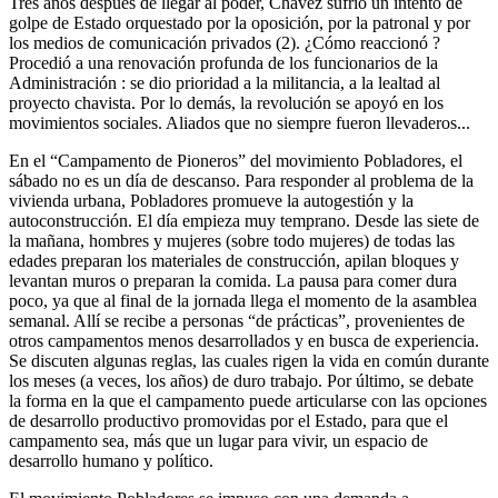
Tres años después de llegar al poder, Chávez sufrió un intento de
golpe de Estado orquestado por la oposición, por la patronal y por
los medios de comunicación privados (2). ¿Cómo reaccionó ?
Procedió a una renovación profunda de los funcionarios de la
Administración : se dio prioridad a la militancia, a la lealtad al
proyecto chavista. Por lo demás, la revolución se apoyó en los
movimientos sociales. Aliados que no siempre fueron llevaderos...
En el “Campamento de Pioneros” del movimiento Pobladores, el
sábado no es un día de descanso. Para responder al problema de la
vivienda urbana, Pobladores promueve la autogestión y la
autoconstrucción. El día empieza muy temprano. Desde las siete de
la mañana, hombres y mujeres (sobre todo mujeres) de todas las
edades preparan los materiales de construcción, apilan bloques y
levantan muros o preparan la comida. La pausa para comer dura
poco, ya que al final de la jornada llega el momento de la asamblea
semanal. Allí se recibe a personas “de prácticas”, provenientes de
otros campamentos menos desarrollados y en busca de experiencia.
Se discuten algunas reglas, las cuales rigen la vida en común durante
los meses (a veces, los años) de duro trabajo. Por último, se debate
la forma en la que el campamento puede articularse con las opciones
de desarrollo productivo promovidas por el Estado, para que el
campamento sea, más que un lugar para vivir, un espacio de
desarrollo humano y político.