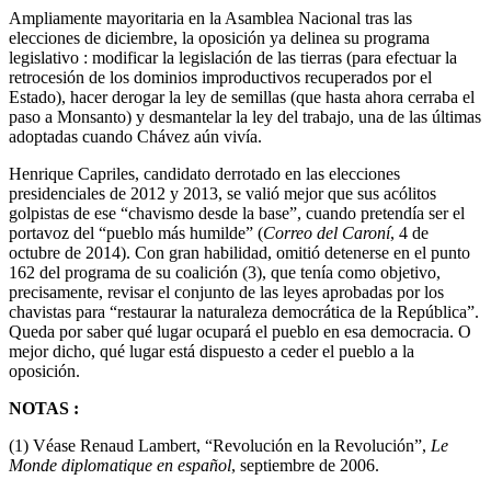
Ampliamente mayoritaria en la Asamblea Nacional tras las
elecciones de diciembre, la oposición ya delinea su programa
legislativo : modificar la legislación de las tierras (para efectuar la
retrocesión de los dominios improductivos recuperados por el
Estado), hacer derogar la ley de semillas (que hasta ahora cerraba el
paso a Monsanto) y desmantelar la ley del trabajo, una de las últimas
adoptadas cuando Chávez aún vivía.
Henrique Capriles, candidato derrotado en las elecciones
presidenciales de 2012 y 2013, se valió mejor que sus acólitos
golpistas de ese “chavismo desde la base”, cuando pretendía ser el
portavoz del “pueblo más humilde” (
Correo del Caroní
, 4 de
octubre de 2014). Con gran habilidad, omitió detenerse en el punto
162 del programa de su coalición (3), que tenía como objetivo,
precisamente, revisar el conjunto de las leyes aprobadas por los
chavistas para “restaurar la naturaleza democrática de la República”.
Queda por saber qué lugar ocupará el pueblo en esa democracia. O
mejor dicho, qué lugar está dispuesto a ceder el pueblo a la
oposición.
NOTAS :
(1) Véase Renaud Lambert, “Revolución en la Revolución”,
Le
Monde diplomatique en español
, septiembre de 2006.