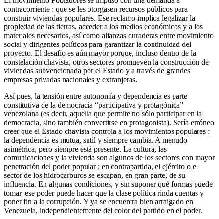
El movimiento Pobladores se impuso con una demanda a
contracorriente : que se les otorgasen recursos públicos para
construir viviendas populares. Ese reclamo implica legalizar la
propiedad de las tierras, acceder a los medios económicos y a los
materiales necesarios, así como alianzas duraderas entre movimiento
social y dirigentes políticos para garantizar la continuidad del
proyecto. El desafío es aún mayor porque, incluso dentro de la
constelación chavista, otros sectores promueven la construcción de
viviendas subvencionada por el Estado y a través de grandes
empresas privadas nacionales y extranjeras.
Así pues, la tensión entre autonomía y dependencia es parte
constitutiva de la democracia “participativa y protagónica”
venezolana (es decir, aquella que permite no sólo participar en la
democracia, sino también convertirse en protagonista). Sería erróneo
creer que el Estado chavista controla a los movimientos populares :
la dependencia es mutua, sutil y siempre cambia. A menudo
asimétrica, pero siempre está presente. La cultura, las
comunicaciones y la vivienda son algunos de los sectores con mayor
penetración del poder popular ; en contrapartida, el ejército o el
sector de los hidrocarburos se escapan, en gran parte, de su
influencia. En algunas condiciones, y sin suponer qué formas puede
tomar, ese poder puede hacer que la clase política rinda cuentas y
poner fin a la corrupción. Y ya se encuentra bien arraigado en
Venezuela, independientemente del color del partido en el poder.