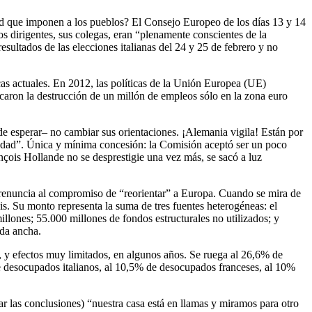
ridad que imponen a los pueblos? El Consejo Europeo de los días 13 y 14
s dirigentes, sus colegas, eran “plenamente conscientes de la
esultados de las elecciones italianas del 24 y 25 de febrero y no
cas actuales. En 2012, las políticas de la Unión Europea (UE)
ocaron la destrucción de un millón de empleos sólo en la zona euro
e esperar– no cambiar sus orientaciones. ¡Alemania vigila! Están por
tividad”. Única y mínima concesión: la Comisión aceptó ser un poco
ançois Hollande no se desprestigie una vez más, se sacó a luz
u renuncia al compromiso de “reorientar” a Europa. Cuando se mira de
sis. Su monto representa la suma de tres fuentes heterogéneas: el
lones; 55.000 millones de fondos estructurales no utilizados; y
nda ancha.
 y efectos muy limitados, en algunos años. Se ruega al 26,6% de
 desocupados italianos, al 10,5% de desocupados franceses, al 10%
r las conclusiones) “nuestra casa está en llamas y miramos para otro