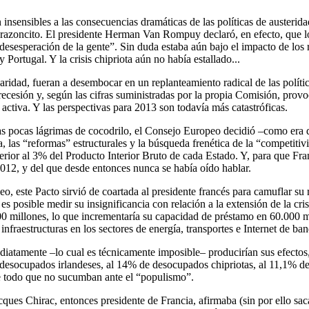
an insensibles a las consecuencias dramáticas de las políticas de auste
orazoncito. El presidente Herman Van Rompuy declaró, en efecto, que lo
desesperación de la gente”. Sin duda estaba aún bajo el impacto de los r
Portugal. Y la crisis chipriota aún no había estallado...
ridad, fueran a desembocar en un replanteamiento radical de las políti
ecesión y, según las cifras suministradas por la propia Comisión, prov
ctiva. Y las perspectivas para 2013 son todavía más catastróficas.
s pocas lágrimas de cocodrilo, el Consejo Europeo decidió –como era d
ia, las “reformas” estructurales y la búsqueda frenética de la “competi
nferior al 3% del Producto Interior Bruto de cada Estado. Y, para que Fr
12, y del que desde entonces nunca se había oído hablar.
o, este Pacto sirvió de coartada al presidente francés para camuflar s
s posible medir su insignificancia con relación a la extensión de la cri
 millones, lo que incrementaría su capacidad de préstamo en 60.000 mil
nfraestructuras en los sectores de energía, transportes e Internet de ba
atamente –lo cual es técnicamente imposible– producirían sus efectos,
esocupados irlandeses, al 14% de desocupados chipriotas, al 11,1% de
e todo que no sucumban ante el “populismo”.
es Chirac, entonces presidente de Francia, afirmaba (sin por ello saca