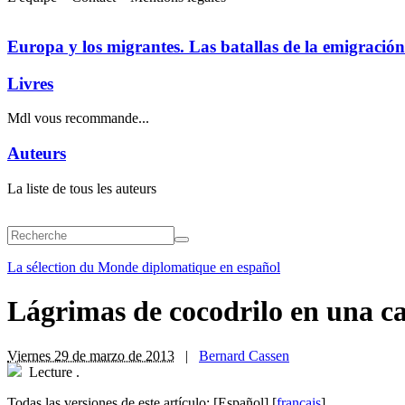
Europa y los migrantes. Las batallas de la emigración
Livres
Mdl vous recommande...
Auteurs
La liste de tous les auteurs
La sélection du Monde diplomatique en español
Lágrimas de cocodrilo en una ca
Viernes 29 de marzo de 2013
|
Bernard Cassen
Lecture
.
Todas las versiones de este artículo:
[Español]
[
français
]