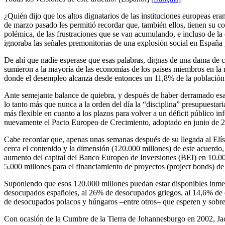
¿
Quién dijo que los altos dignatarios de las instituciones europeas er
de marzo pasado les permitió recordar que, también ellos, tienen su c
polémica, de las frustraciones que se van acumulando, e incluso de la 
ignoraba las señales premonitorias de una explosión social en España y 
De ahí que nadie esperase que esas palabras, dignas de una dama de ca
sumieron a la mayoría de las economías de los países miembros en la r
donde el desempleo alcanza desde entonces un 11,8% de la población a
Ante semejante balance de quiebra, y después de haber derramado esa
lo tanto más que nunca a la orden del día la “disciplina” presupuestar
más flexible en cuanto a los plazos para volver a un déficit público i
nuevamente el Pacto Europeo de Crecimiento, adoptado en junio de 20
Cabe recordar que, apenas unas semanas después de su llegada al Elíse
cerca el contenido y la dimensión (120.000 millones) de este acuerdo, e
aumento del capital del Banco Europeo de Inversiones (BEI) en 10.000
5.000 millones para el financiamiento de proyectos (project bonds) de i
Suponiendo que esos 120.000 millones puedan estar disponibles inmedi
desocupados españoles, al 26% de desocupados griegos, al 14,6% de d
de desocupados polacos y húngaros –entre otros– que esperen y sobr
Con ocasión de la Cumbre de la Tierra de Johannesburgo en 2002, Jacqu