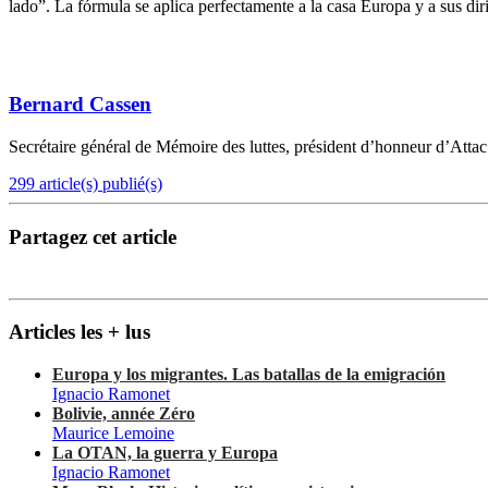
lado”. La fórmula se aplica perfectamente a la casa Europa y a sus dir
Bernard Cassen
Secrétaire général de Mémoire des luttes, président d’honneur d’Attac
299 article(s) publié(s)
Partagez cet article
Articles les + lus
Europa y los migrantes. Las batallas de la emigración
Ignacio Ramonet
Bolivie, année Zéro
Maurice Lemoine
La OTAN, la guerra y Europa
Ignacio Ramonet