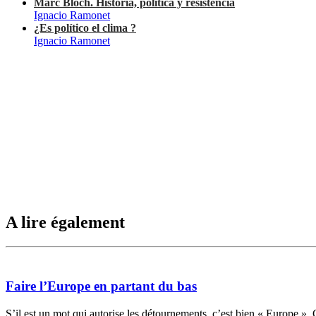
Marc Bloch. Historia, política y resistencia
Ignacio Ramonet
¿Es político el clima ?
Ignacio Ramonet
A lire également
Faire l’Europe en partant du bas
S’il est un mot qui autorise les détournements, c’est bien « Europe ». 