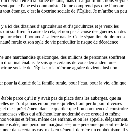
 qui devrait être à la portée de tous, mais qu’aujourd’hui, nous voyons
 pensent que le Pape est communiste. On ne comprend pas que l’amour
u tout étrange, c’est la doctrine sociale de l’Église. Je m’arrête un peu
 a ici des dizaines d’agriculteurs et d’agricultrices et je veux les
urs qui souffrent à cause de cela, et non pas à cause des guerres ou des
x qui arrachent l’homme à sa terre natale. Cette séparation douloureuse
unauté rurale et son style de vie particulier le risque de décadence
omme une marchandise quelconque, des millions de personnes souffrent
 un droit inaliénable. Je sais que certains de vous demandent une
ctrine sociale de l’Église, « la réforme agraire devient ainsi non
 pour la dignité de la famille rurale, pour l’eau, pour la vie, afin que
e étable parce qu’il n’y avait pas de place dans les auberges, que sa
lles ne l’ont jamais eu ou parce qu’elles l’ont perdu pour diverses
r, et c’est précisément dans le quartier que l’on commence à construire
’immenses villes qui affichent leur modernité avec orgueil et même
 nos voisins et frères, même des enfants, et on les appelle, élégamment,
onne isolée, une personne marginalisée, une personne qui souffre de la
romper dans certains cas, mais en général, derrière un euphémisme, il y