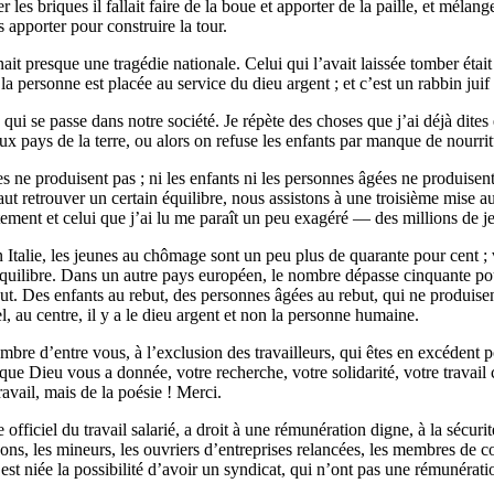
er les briques il fallait faire de la boue et apporter de la paille, et mélang
es apporter pour construire la tour.
t presque une tragédie nationale. Celui qui l’avait laissée tomber était 
 la personne est placée au service du dieu argent ; et c’est un rabbin juif
qui se passe dans notre société. Je répète des choses que j’ai déjà dites
ux pays de la terre, ou alors on refuse les enfants par manque de nourrit
s ne produisent pas ; ni les enfants ni les personnes âgées ne produisen
aut retrouver un certain équilibre, nous assistons à une troisième mise a
ement et celui que j’ai lu me paraît un peu exagéré — des millions de je
ci en Italie, les jeunes au chômage sont un peu plus de quarante pour cent
’équilibre. Dans un autre pays européen, le nombre dépasse cinquante po
but. Des enfants au rebut, des personnes âgées au rebut, qui ne produise
, au centre, il y a le dieu argent et non la personne humaine.
mbre d’entre vous, à l’exclusion des travailleurs, qui êtes en excédent 
e, que Dieu vous a donnée, votre recherche, votre solidarité, votre trav
travail, mais de la poésie ! Merci.
ficiel du travail salarié, a droit à une rémunération digne, à la sécurité s
açons, les mineurs, les ouvriers d’entreprises relancées, les membres de 
st niée la possibilité d’avoir un syndicat, qui n’ont pas une rémunération