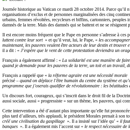
J
ournée historique au Vatican ce mardi 28 octobre 2014. Parce qu’il 
organisations d’exclus et de personnes marginalisées des cinq continent
urbains, femmes révoltées, recycleurs et biffins, cartonniers, peuples
damnés de la terre. Mais des damnés qui se battent et ne se résignent p
Il est encore moins fréquent que le Pape en personne s’adresse à ces p
luttent contre leur sort
» et qu’il veut, lui, le Pape, «
les accompagner 
maintenant, les pauvres veulent être acteurs de leur destin et trouve
il a dit : «
J’espère que le vent de cette protestation deviendra un ora
François a également affirmé : «
La solidarité est une manière de faire 
quand je demande pour les pauvres de la terre, un toit et un travail, 
François a rappelé que «
la réforme agraire est une nécessité morale
précisé –
quand on déplace l’être humain du centre du système et qu’o
programme que j’oserais qualifier de révolutionnaire : les béatitud
Un discours fort, courageux, qui s’inscrit dans le droit fil de la Doctr
aussi sociale, aussi « progressiste » sur un thème, les pauvres, qui co
Cette intervention a été d’autant plus importante qu’elle fut prononc
plus tard d’ailleurs, très applaudi, le président Morales prenait à so
créé une civilisation du gaspillage
». Il a insisté sur l’idée qu’ «
il fa
banques
». Il a également mis l’accent sur «
le respect nécessaire de