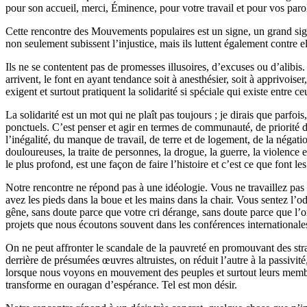
pour son accueil, merci, Éminence, pour votre travail et pour vos paro
Cette rencontre des Mouvements populaires est un signe, un grand sign
non seulement subissent l’injustice, mais ils luttent également contre el
Ils ne se contentent pas de promesses illusoires, d’excuses ou d’alibis.
arrivent, le font en ayant tendance soit à anesthésier, soit à apprivoiser
exigent et surtout pratiquent la solidarité si spéciale qui existe entre c
La solidarité est un mot qui ne plaît pas toujours ; je dirais que parf
ponctuels. C’est penser et agir en termes de communauté, de priorité de 
l’inégalité, du manque de travail, de terre et de logement, de la négatio
douloureuses, la traite de personnes, la drogue, la guerre, la violence
le plus profond, est une façon de faire l’histoire et c’est ce que font 
Notre rencontre ne répond pas à une idéologie. Vous ne travaillez pas
avez les pieds dans la boue et les mains dans la chair. Vous sentez l’o
gêne, sans doute parce que votre cri dérange, sans doute parce que l’o
projets que nous écoutons souvent dans les conférences internationales
On ne peut affronter le scandale de la pauvreté en promouvant des straté
derrière de présumées œuvres altruistes, on réduit l’autre à la passivité
lorsque nous voyons en mouvement des peuples et surtout leurs membre
transforme en ouragan d’espérance. Tel est mon désir.