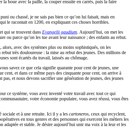
er la boue avec la paille, la couper ensuite en carrés, puis la faire
puni ou chassé, je ne sais pas bien ce qu’on lui faisait, mais en
 qui le racontait en 1200, en expliquant ces choses horribles.
 et qui se trouvent dans
Evangelii gaudium
. Aujourd’hui, on met les
ure ou parce qu’on les tue avant leur naissance ; des enfants au rebut.
t, alors, avec des systèmes plus ou moins sophistiqués, on les
u rebut très douloureuse : la mise au rebut des jeunes. Des millions de
unes sont écartés du travail, laissés au chômage.
 ; vous savez ce que cela signifie quarante pour cent de jeunes, une
ur cent, et dans ce même pays des cinquante pour cent, on arrive à
nt pas, et nous devons sacrifier une génération de jeunes, des jeunes
pour ce système, vous avez inventé votre travail avec tout ce qui
ail communautaire, votre économie populaire, vous avez réussi, vous êtes
ociale et à une retraite. Ici il y a les
cartoneros
, ceux qui recyclent,
coopératives en tous genres et des personnes qui exercent les métiers les
 adaptée et stable. Je désire aujourd’hui unir ma voix à la leur et les