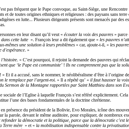
n’est pas fréquent que le Pape convoque, au Saint-Siège, une Rencontre
s et de toutes origines ethniques et religieuses : des paysans sans terre 
 indigènes en lutte... Plusieurs dirigeants présents sont menacés par d
as.
ersonnes en leur disant qu’il veut «
écouter la voix des pauvres
» parce
dans cette lutte
». François leur a dit également que «
les pauvres n’at
r eux-mêmes une solution à leurs problèmes
» car, ajoute-t-il, «
les pauvres
ge d’espérance
. »
l’histoire
. » C’est pourquoi, il rejoint la demande des pauvres qui réc
disent que ‘le Pape est communiste’
!
Ils ne comprennent pas que la soli
! » Et il a accusé, sans le nommer, le néolibéralisme d’être à l’origin
n le remplace par l’argent-roi.
» Il a répété qu’ «
il faut hausser la voi
es du Sermon de la Montagne rapportées par Saint Matthieu dans son Ev
ine sociale de l’Eglise à laquelle François s’est référé explicitement. Ce
nstitue l’une des bases fondamentales de la doctrine chrétienne.
ée en présence du président de la Bolivie, Evo Morales, icône des mouv
n tour la parole, devant le même auditoire, pour expliquer, de nombreux e
ut refonder la démocratie et la politique, parce que la démocratie c’est 
 la Terre mère
» et «
la mobilisation indispensable contre la privatisatio