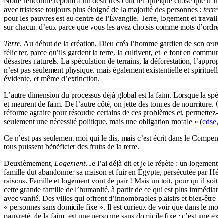
Notre rencontre répond à un désir très concret, quelque chose que n’im
avec tristesse toujours plus éloigné de la majorité des personnes :
terre
pour les pauvres est au centre de l’Évangile. Terre, logement et travail,
sur chacun d’eux parce que vous les avez choisis comme mots d’ordre 
Terre
. Au début de la création, Dieu créa l’homme gardien de son œuvre, 
féliciter, parce qu’ils gardent la terre, la cultivent, et le font en com
désastres naturels. La spéculation de terrains, la déforestation, l’app
n’est pas seulement physique, mais également existentielle et spirituelle
évidente, et même d’extinction.
L’autre dimension du processus déjà global est la faim. Lorsque la sp
et meurent de faim. De l’autre côté, on jette des tonnes de nourriture.
réforme agraire pour résoudre certains de ces problèmes et, permettez-m
seulement une nécessité politique, mais une obligation morale » (
cdse
Ce n’est pas seulement moi qui le dis, mais c’est écrit dans le Compendiu
tous puissent bénéficier des fruits de la terre.
Deuxièmement,
Logement
. Je l’ai déjà dit et je le répète : un logem
famille dut abandonner sa maison et fuir en Égypte, persécutée par Hér
raisons. Famille et logement vont de pair ! Mais un toit, pour qu’il so
cette grande famille de l’humanité, à partir de ce qui est plus immédi
avec vanité. Des villes qui offrent d’innombrables plaisirs et bien-êtr
« personnes sans domicile fixe ». Il est curieux de voir que dans le 
pauvreté, de la faim, est une personne sans domicile fixe ; c’est une 