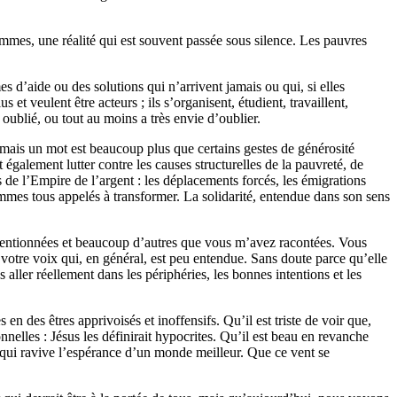
mmes, une réalité qui est souvent passée sous silence. Les pauvres
s d’aide ou des solutions qui n’arrivent jamais ou qui, si elles
 et veulent être acteurs ; ils s’organisent, étudient, travaillent,
r oublié, ou tout au moins a très envie d’oublier.
; mais un mot est beaucoup plus que certains gestes de générosité
 également lutter contre les causes structurelles de la pauvreté, de
rs de l’Empire de l’argent : les déplacements forcés, les émigrations
sommes tous appelés à transformer. La solidarité, entendue dans son sens
i mentionnées et beaucoup d’autres que vous m’avez racontées. Vous
 votre voix qui, en général, est peu entendue. Sans doute parce qu’elle
ller réellement dans les périphéries, les bonnes intentions et les
en des êtres apprivoisés et inoffensifs. Qu’il est triste de voir que,
onnelles : Jésus les définirait hypocrites. Qu’il est beau en revanche
qui ravive l’espérance d’un monde meilleur. Que ce vent se