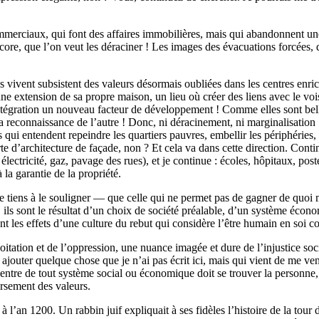
ommerciaux, qui font des affaires immobilières, mais qui abandonnent un
core, que l’on veut les déraciner ! Les images des évacuations forcées,
vivent subsistent des valeurs désormais oubliées dans les centres enrich
 une extension de sa propre maison, un lieu où créer des liens avec le vo
intégration un nouveau facteur de développement ! Comme elles sont belles 
la reconnaissance de l’autre ! Donc, ni déracinement, ni marginalisation :
ui entendent repeindre les quartiers pauvres, embellir les périphéries, e
 d’architecture de façade, non ? Et cela va dans cette direction. Continu
électricité, gaz, pavage des rues), et je continue : écoles, hôpitaux, post
 la garantie de la propriété.
 je tiens à le souligner — que celle qui ne permet pas de gagner de quoi 
s, ils sont le résultat d’un choix de société préalable, d’un système éco
les effets d’une culture du rebut qui considère l’être humain en soi co
tion et de l’oppression, une nuance imagée et dure de l’injustice social
is ajouter quelque chose que je n’ai pas écrit ici, mais qui vient de me 
entre de tout système social ou économique doit se trouver la personne
ersement des valeurs.
 l’an 1200. Un rabbin juif expliquait à ses fidèles l’histoire de la tour de