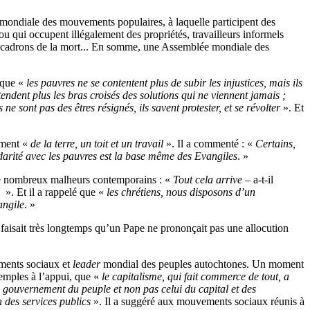
 mondiale des mouvements populaires, à laquelle participent des
ou qui occupent illégalement des propriétés, travailleurs informels
es escadrons de la mort... En somme, une Assemblée mondiale des
 que «
les pauvres ne se contentent plus de subir les injustices, mais ils
tendent plus les bras croisés des solutions qui ne viennent jamais ;
 ne sont pas des êtres résignés, ils savent protester, et se révolter
». Et
lament «
de la terre, un toit et un travail
». Il a commenté : «
Certains,
darité avec les pauvres est la base même des Evangiles
. »
e de nombreux malheurs contemporains : «
Tout cela arrive
– a-t-il
x
». Et il a rappelé que «
les chrétiens, nous disposons d’un
angile
. »
la faisait très longtemps qu’un Pape ne prononçait pas une allocution
ements sociaux et
leader
mondial des peuples autochtones. Un moment
xemples à l’appui, que «
le capitalisme, qui fait commerce de tout, a
le gouvernement du peuple et non pas celui du capital et des
n des services publics
». Il a suggéré aux mouvements sociaux réunis à