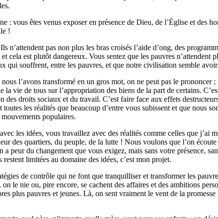
les.
e : vous êtes venus exposer en présence de Dieu, de l’Église et des ho
le !
 Ils n’attendent pas non plus les bras croisés l’aide d’ong, des programme
, et cela est plutôt dangereux. Vous sentez que les pauvres n’attendent plus
eux qui souffrent, entre les pauvres, et que notre civilisation semble avoi
ois, nous l’avons transformé en un gros mot, on ne peut pas le prononcer 
la vie de tous sur l’appropriation des biens de la part de certains. C’est
n des droits sociaux et du travail. C’est faire face aux effets destructeu
 et toutes les réalités que beaucoup d’entre vous subissent et que nous 
les mouvements populaires.
 avec les idées, vous travaillez avec des réalités comme celles que j’a
deur des quartiers, du peuple, de la lutte ! Nous voulons que l’on écoute
n a peur du changement que vous exigez, mais sans votre présence, sans a
 restent limitées au domaine des idées, c’est mon projet.
gies de contrôle qui ne font que tranquilliser et transformer les pauvres 
, on le nie ou, pire encore, se cachent des affaires et des ambitions pers
s plus pauvres et jeunes. Là, on sent vraiment le vent de la promesse 