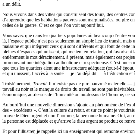
a un délit.
Nous vivons dans des villes qui construisent des tours, des centres c
d’apprendre que les habitations pauvres sont marginalisées, ou pire en
celles de la guerre. C’est ce que l’on voit aujourd’hui.
Vous savez que dans les quartiers populaires où beaucoup d’entre vous 
là, l’espace public n’est pas seulement un simple lieu de transit, mais
malsaine et qui intègrent ceux qui sont différents et qui font de cette 
pleines d’espaces qui unissent, qui mettent en relation, qui favorisent 
entièrement le mot déracinement, à présent, mais également ces projets q
promouvant une intégration authentique et respectueuse. C’est une sorte
que tous les quartiers aient une infrastructure adéquate (tout-à-l’égout, 
et qui unissent, l’accès à la santé — je l’ai déjà dit — à l’éducation et à
Troisièmement,
Travail
. Il n’existe pas de pire pauvreté matérielle —
travail au noir et le manque de droits du travail ne sont pas inévitable
économique, au-dessus de l’humanité ou au-dessus de l’homme, ce sont 
Aujourd’hui une nouvelle dimension s’ajoute au phénomène de l’exploita
des « excédents ». C’est la culture du rebut, et sur ce point je voudra
trouve le Dieu argent et non l’homme, la personne humaine. Oui, au c
la personne est déplacée et qu’arrive le dieu argent se produit ce renv
Et pour l’illustrer, je rappelle ici un enseignement qui remonte environ à