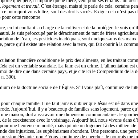
porte quel père, n’importe quelle mère, veut pour ses enfants : un désir
, logement et travail
. C’est étrange, mais si je parle de cela, certains
 ce pour quoi vous luttez, sont des droits sacrés. Exiger cela n’est pas d
pour cette rencontre.
en lui confiant la charge de la cultiver et de la protéger. Je vois qu’il y
munauté. Je suis préoccupé par le déracinement de tant de frères agriculte
ropriation de l’eau, les pesticides inadéquats, sont quelques-uns des mau
, parce qu’il existe une relation avec la terre, qui fait courir à la comm
éculation financière conditionne le prix des aliments, en les traitant c
 Cela est un véritable scandale. La faim est un crime. L’alimentation est
oi de dire que dans certains pays, et je cite ici le Compendium de la do
, n. 300).
m de la doctrine sociale de l’Église. S’il vous plaît, continuez de lutter
ent pour chaque famille. Il ne faut jamais oublier que Jésus est né dans un
ode. Aujourd’hui, il y a beaucoup de familles sans logement, parce qu’e
it une maison, doit aussi avoir une dimension communautaire : le quartie
at, de la coexistence avec le voisinage. Aujourd’hui, nous vivons dans d
e pour une heureuse minorité, mais qui nie un logement à des milliers de
monde des injustices, les euphémismes abondent. Une personne, une pers
expression élégante, non ? Vous, continuez de chercher. Je pourrais me t