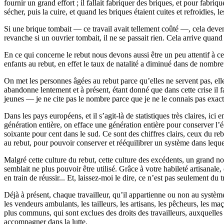
fournir un grand effort ; il fallait fabriquer des briques, et pour fabriqu
sécher, puis la cuire, et quand les briques étaient cuites et refroidies, l
Si une brique tombait — ce travail avait tellement coûté —, cela devenai
revanche si un ouvrier tombait, il ne se passait rien. Cela arrive quand
En ce qui concerne le rebut nous devons aussi être un peu attentif à ce 
enfants au rebut, en effet le taux de natalité a diminué dans de nombre
On met les personnes âgées au rebut parce qu’elles ne servent pas, elle
abandonne lentement et à présent, étant donné que dans cette crise il f
jeunes — je ne cite pas le nombre parce que je ne le connais pas exact
Dans les pays européens, et il s’agit-là de statistiques très claires, i
génération entière, on efface une génération entière pour conserver l
soixante pour cent dans le sud. Ce sont des chiffres clairs, ceux du re
au rebut, pour pouvoir conserver et rééquilibrer un système dans lequel
Malgré cette culture du rebut, cette culture des excédents, un grand no
semblait ne plus pouvoir être utilisé. Grâce à votre habileté artisanal
en train de réussir... Et, laissez-moi le dire, ce n’est pas seulement du 
Déjà à présent, chaque travailleur, qu’il appartienne ou non au système of
les vendeurs ambulants, les tailleurs, les artisans, les pêcheurs, les m
plus communs, qui sont exclues des droits des travailleurs, auxquelles e
accompagner dans la lutte.