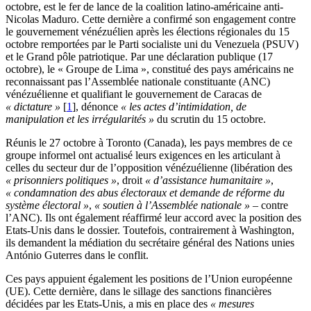
octobre, est le fer de lance de la coalition latino-américaine anti-
Nicolas Maduro. Cette dernière a confirmé son engagement contre
le gouvernement vénézuélien après les élections régionales du 15
octobre remportées par le Parti socialiste uni du Venezuela (PSUV)
et le Grand pôle patriotique. Par une déclaration publique (17
octobre), le « Groupe de Lima », constitué des pays américains ne
reconnaissant pas l’Assemblée nationale constituante (ANC)
vénézuélienne et qualifiant le gouvernement de Caracas de
« dictature »
[
1
]
, dénonce
« les actes d’intimidation, de
manipulation et les irrégularités »
du scrutin du 15 octobre.
Réunis le 27 octobre à Toronto (Canada), les pays membres de ce
groupe informel ont actualisé leurs exigences en les articulant à
celles du secteur dur de l’opposition vénézuélienne (libération des
« prisonniers politiques »
, droit
« d’assistance humanitaire »
,
« condamnation des abus électoraux et demande de réforme du
système électoral »
,
« soutien à l’Assemblée nationale »
– contre
l’ANC). Ils ont également réaffirmé leur accord avec la position des
Etats-Unis dans le dossier. Toutefois, contrairement à Washington,
ils demandent la médiation du secrétaire général des Nations unies
António Guterres dans le conflit.
Ces pays appuient également les positions de l’Union européenne
(UE). Cette dernière, dans le sillage des sanctions financières
décidées par les Etats-Unis, a mis en place des
« mesures