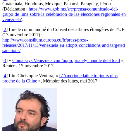
Guatemala, Honduras, Mexique, Panamá, Paraguay, Pérou
(Déclaration :
https://www.gob.mx/sre/prensa/comunicado-del-
grupo-de-lima-sobre-la-celebracion-de-las-elecciones-regionales-en-
venezuela
).
[
2
]
Lire le communiqué du Conseil des affaires étrangères de l’UE
(13 novembre 2017) :
http://www.consilium.europa.eu/fr/press/press-
releases/2017/11/13/venezuela-eu-adopts-conclusions-and-targeted-
sanctions/
[
3
]
«
China says Venezuela can ’appropriately’ handle debt load
»,
Reuters, 15 novembre 2017.
[
4
]
Lire Christophe Ventura, «
L’Amérique latine toujours plus
proche de la Chine
», Mémoire des luttes, mai 2017.