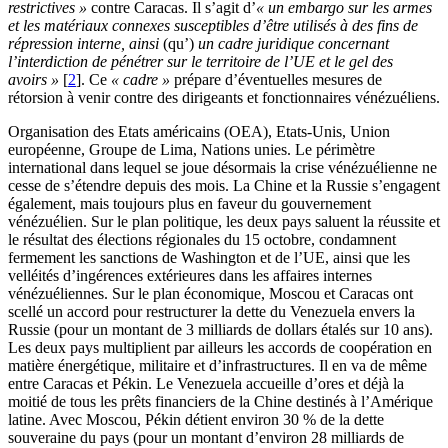
restrictives »
contre Caracas. Il s’agit d’
« un embargo sur les armes
et les matériaux connexes susceptibles d’être utilisés à des fins de
répression interne, ainsi
(qu’)
un cadre juridique concernant
l’interdiction de pénétrer sur le territoire de l’UE et le gel des
avoirs »
[
2
]
. Ce
« cadre »
prépare d’éventuelles mesures de
rétorsion à venir contre des dirigeants et fonctionnaires vénézuéliens.
Organisation des Etats américains (OEA), Etats-Unis, Union
européenne, Groupe de Lima, Nations unies. Le périmètre
international dans lequel se joue désormais la crise vénézuélienne ne
cesse de s’étendre depuis des mois. La Chine et la Russie s’engagent
également, mais toujours plus en faveur du gouvernement
vénézuélien. Sur le plan politique, les deux pays saluent la réussite et
le résultat des élections régionales du 15 octobre, condamnent
fermement les sanctions de Washington et de l’UE, ainsi que les
velléités d’ingérences extérieures dans les affaires internes
vénézuéliennes. Sur le plan économique, Moscou et Caracas ont
scellé un accord pour restructurer la dette du Venezuela envers la
Russie (pour un montant de 3 milliards de dollars étalés sur 10 ans).
Les deux pays multiplient par ailleurs les accords de coopération en
matière énergétique, militaire et d’infrastructures. Il en va de même
entre Caracas et Pékin. Le Venezuela accueille d’ores et déjà la
moitié de tous les prêts financiers de la Chine destinés à l’Amérique
latine. Avec Moscou, Pékin détient environ 30 % de la dette
souveraine du pays (pour un montant d’environ 28 milliards de