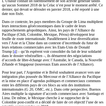
L’Unasur connaît un ralentissement de son activité générale tandis
qu’aucun Sommet 2018 de la Celac n’est pour le moment arrêté. Ce
dernier, qui devait se dérouler en janvier 2018, a été reporté à une
date non fixée.
Dans ce contexte, les pays membres du Groupe de Lima multiplient
leurs interactions géoéconomiques dans le cadre de leurs
rapprochements géopolitiques. Ainsi, les pays de l’Alliance du
Pacifique (Chili, Colombie, Mexique, Pérou) développent leur
feuille de route internationale. Parallèlement à leur diversification
vers l’Asie et la Chine dans un contexte d’incertitude du futur de
leurs relations commerciales avec les Etats-Unis de Donald
Trump
[
4
]
– qu’ils espèrent voir consolider du fait de leur solidarité
dans le dossier vénézuélien –, ils démarrent des négociations
d’accords de libre-échange avec l’Australie, le Canada, la Nouvelle
Zélande et Singapour (nouveaux Etats associés de l’Alliance).
Pour leur part, l’Argentine et le Brésil souhaitent avancer vers une
intégration plus poussée du Mercosur et de l’Alliance du Pacifique
et la mise en place d’agendas politiques et commerciaux communs
entre les différents pays de ces blocs au sein des institutions
internationales (G 20, OMC, etc.). Dans cette perspective, Buenos
Aires multiplie la signature d’accords commerciaux avec Santiago et
Lima. De même, le Mexique cherche à se rapprocher de la
Colombie post-conflit et a décidé de faire de cet objectif l’une de ses