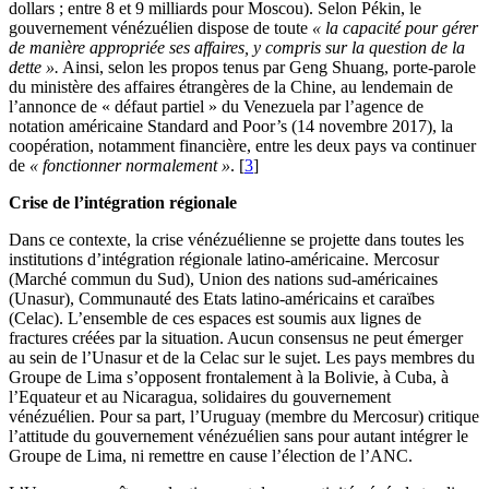
dollars ; entre 8 et 9 milliards pour Moscou). Selon Pékin, le
gouvernement vénézuélien dispose de toute
« la capacité pour gérer
de manière appropriée ses affaires, y compris sur la question de la
dette ».
Ainsi, selon les propos tenus par Geng Shuang, porte-parole
du ministère des affaires étrangères de la Chine, au lendemain de
l’annonce de « défaut partiel » du Venezuela par l’agence de
notation américaine Standard and Poor’s (14 novembre 2017), la
coopération, notamment financière, entre les deux pays va continuer
de
« fonctionner normalement »
.
[
3
]
Crise de l’intégration régionale
Dans ce contexte, la crise vénézuélienne se projette dans toutes les
institutions d’intégration régionale latino-américaine. Mercosur
(Marché commun du Sud), Union des nations sud-américaines
(Unasur), Communauté des Etats latino-américains et caraïbes
(Celac). L’ensemble de ces espaces est soumis aux lignes de
fractures créées par la situation. Aucun consensus ne peut émerger
au sein de l’Unasur et de la Celac sur le sujet. Les pays membres du
Groupe de Lima s’opposent frontalement à la Bolivie, à Cuba, à
l’Equateur et au Nicaragua, solidaires du gouvernement
vénézuélien. Pour sa part, l’Uruguay (membre du Mercosur) critique
l’attitude du gouvernement vénézuélien sans pour autant intégrer le
Groupe de Lima, ni remettre en cause l’élection de l’ANC.