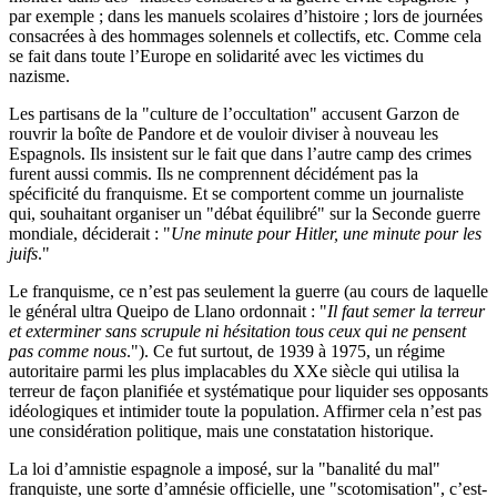
par exemple ; dans les manuels scolaires d’histoire ; lors de journées
consacrées à des hommages solennels et collectifs, etc. Comme cela
se fait dans toute l’Europe en solidarité avec les victimes du
nazisme.
Les partisans de la "culture de l’occultation" accusent Garzon de
rouvrir la boîte de Pandore et de vouloir diviser à nouveau les
Espagnols. Ils insistent sur le fait que dans l’autre camp des crimes
furent aussi commis. Ils ne comprennent décidément pas la
spécificité du franquisme. Et se comportent comme un journaliste
qui, souhaitant organiser un "débat équilibré" sur la Seconde guerre
mondiale, déciderait : "
Une minute pour Hitler, une minute pour les
juifs
."
Le franquisme, ce n’est pas seulement la guerre (au cours de laquelle
le général ultra Queipo de Llano ordonnait : "
Il faut semer la terreur
et exterminer sans scrupule ni hésitation tous ceux qui ne pensent
pas comme nous
."). Ce fut surtout, de 1939 à 1975, un régime
autoritaire parmi les plus implacables du XXe siècle qui utilisa la
terreur de façon planifiée et systématique pour liquider ses opposants
idéologiques et intimider toute la population. Affirmer cela n’est pas
une considération politique, mais une constatation historique.
La loi d’amnistie espagnole a imposé, sur la "banalité du mal"
franquiste, une sorte d’amnésie officielle, une "scotomisation", c’est-