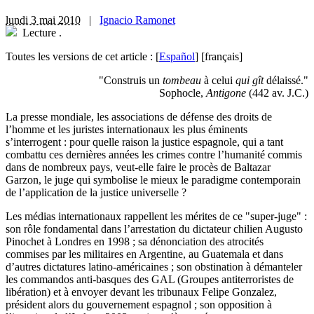
lundi 3 mai 2010
|
Ignacio Ramonet
Lecture
.
Toutes les versions de cet article :
[
Español
]
[français]
"Construis un
tombeau
à celui
qui gît
délaissé."
Sophocle,
Antigone
(442 av. J.C.)
La presse mondiale, les associations de défense des droits de
l’homme et les juristes internationaux les plus éminents
s’interrogent : pour quelle raison la justice espagnole, qui a tant
combattu ces dernières années les crimes contre l’humanité commis
dans de nombreux pays, veut-elle faire le procès de Baltazar
Garzon, le juge qui symbolise le mieux le paradigme contemporain
de l’application de la justice universelle ?
Les médias internationaux rappellent les mérites de ce "super-juge" :
son rôle fondamental dans l’arrestation du dictateur chilien Augusto
Pinochet à Londres en 1998 ; sa dénonciation des atrocités
commises par les militaires en Argentine, au Guatemala et dans
d’autres dictatures latino-américaines ; son obstination à démanteler
les commandos anti-basques des GAL (Groupes antiterroristes de
libération) et à envoyer devant les tribunaux Felipe Gonzalez,
président alors du gouvernement espagnol ; son opposition à