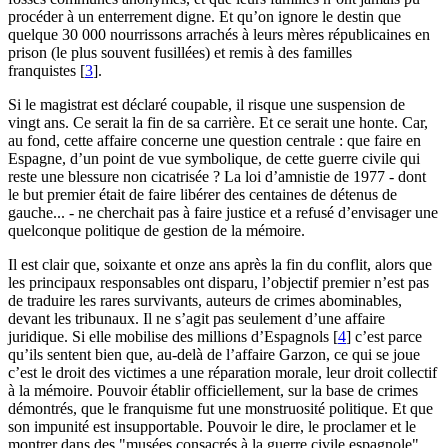
procéder à un enterrement digne. Et qu’on ignore le destin que
quelque 30 000 nourrissons arrachés à leurs mères républicaines en
prison (le plus souvent fusillées) et remis à des familles
franquistes
[
3
]
.
Si le magistrat est déclaré coupable, il risque une suspension de
vingt ans. Ce serait la fin de sa carrière. Et ce serait une honte. Car,
au fond, cette affaire concerne une question centrale : que faire en
Espagne, d’un point de vue symbolique, de cette guerre civile qui
reste une blessure non cicatrisée ? La loi d’amnistie de 1977 - dont
le but premier était de faire libérer des centaines de détenus de
gauche... - ne cherchait pas à faire justice et a refusé d’envisager une
quelconque politique de gestion de la mémoire.
Il est clair que, soixante et onze ans après la fin du conflit, alors que
les principaux responsables ont disparu, l’objectif premier n’est pas
de traduire les rares survivants, auteurs de crimes abominables,
devant les tribunaux. Il ne s’agit pas seulement d’une affaire
juridique. Si elle mobilise des millions d’Espagnols
[
4
]
c’est parce
qu’ils sentent bien que, au-delà de l’affaire Garzon, ce qui se joue
c’est le droit des victimes a une réparation morale, leur droit collectif
à la mémoire. Pouvoir établir officiellement, sur la base de crimes
démontrés, que le franquisme fut une monstruosité politique. Et que
son impunité est insupportable. Pouvoir le dire, le proclamer et le
montrer dans des "musées consacrés à la guerre civile espagnole",