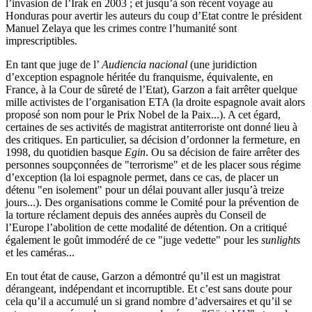
l’invasion de l’Irak en 2003 ; et jusqu’à son récent voyage au
Honduras pour avertir les auteurs du coup d’Etat contre le président
Manuel Zelaya que les crimes contre l’humanité sont
imprescriptibles.
En tant que juge de l’
Audiencia nacional
(une juridiction
d’exception espagnole héritée du franquisme, équivalente, en
France, à la Cour de sûreté de l’Etat), Garzon a fait arrêter quelque
mille activistes de l’organisation ETA (la droite espagnole avait alors
proposé son nom pour le Prix Nobel de la Paix...). A cet égard,
certaines de ses activités de magistrat antiterroriste ont donné lieu à
des critiques. En particulier, sa décision d’ordonner la fermeture, en
1998, du quotidien basque
Egin
. Ou sa décision de faire arrêter des
personnes soupçonnées de "terrorisme" et de les placer sous régime
d’exception (la loi espagnole permet, dans ce cas, de placer un
détenu "en isolement" pour un délai pouvant aller jusqu’à treize
jours...). Des organisations comme le Comité pour la prévention de
la torture réclament depuis des années auprès du Conseil de
l’Europe l’abolition de cette modalité de détention. On a critiqué
également le goût immodéré de ce "juge vedette" pour les
sunlights
et les caméras...
En tout état de cause, Garzon a démontré qu’il est un magistrat
dérangeant, indépendant et incorruptible. Et c’est sans doute pour
cela qu’il a accumulé un si grand nombre d’adversaires et qu’il se