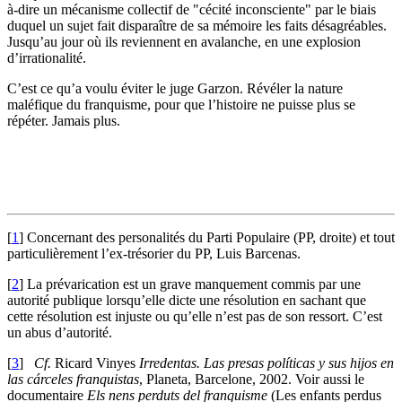
à-dire un mécanisme collectif de "cécité inconsciente" par le biais
duquel un sujet fait disparaître de sa mémoire les faits désagréables.
Jusqu’au jour où ils reviennent en avalanche, en une explosion
d’irrationalité.
C’est ce qu’a voulu éviter le juge Garzon. Révéler la nature
maléfique du franquisme, pour que l’histoire ne puisse plus se
répéter. Jamais plus.
[
1
]
Concernant des personalités du Parti Populaire (PP, droite) et tout
particulièrement l’ex-trésorier du PP, Luis Barcenas.
[
2
]
La prévarication est un grave manquement commis par une
autorité publique lorsqu’elle dicte une résolution en sachant que
cette résolution est injuste ou qu’elle n’est pas de son ressort. C’est
un abus d’autorité.
[
3
]
Cf.
Ricard Vinyes
Irredentas. Las presas políticas y sus hijos en
las cárceles franquistas
, Planeta, Barcelone, 2002. Voir aussi le
documentaire
Els nens perduts del franquisme
(Les enfants perdus