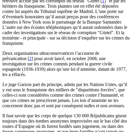
retrouve accusé par les corrompus du réseau "Gürtel
[
1
]
" et par les
héritiers du franquisme. Trois plaintes ont en effet été déposées
contre lui auprès du Tribunal suprême de Madrid. L’une porte sur
d’éventuels honoraires qu’il aurait perçus pour des conférences
données à New York sous le parrainage de la Banque Santander.
L’autre sur des écoutes téléphoniques qu’il aurait ordonnées dans le
cadre des investigations sur le réseau de corruption "Gürtel". Et la
troisième - et principale - sur sa décision d’enquêter sur les crimes du
franquisme.
Deux organisations ultraconservatrices l’accusent de
prévarication
[
2
]
pour avoir lancé, en octobre 2008, une
investigation sur les crimes commis pendant la guerre civile
espagnole (1936-1939) alors qu’une loi d’amnistie, datant de 1977,
les a effacés.
Le juge Garzon part du principe, admis par les Nations Unies, qu’il
y eut sous le franquisme des milliers de "disparitions forcées", que
celles-ci sont considérées comme des crimes contre l’humanité, et
que ces crimes ne prescrivent jamais. Les lois d’amnistie ne les
concernent donc pas et sont par conséquent nulles et non avenues.
Il faut savoir que les corps de quelque 130 000 Républicains gisent
toujours dans des tombes anonymes improvisées sur le bas côté des
routes d’Espagne où ils furent fusillés sans jugement, ou dans des
fosses communes anonymes, et que leurs familles n’ont jamais pu