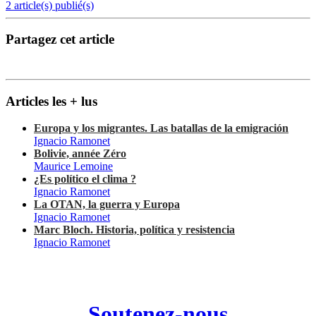
2 article(s) publié(s)
Partagez cet article
Articles les + lus
Europa y los migrantes. Las batallas de la emigración
Ignacio Ramonet
Bolivie, année Zéro
Maurice Lemoine
¿Es político el clima ?
Ignacio Ramonet
La OTAN, la guerra y Europa
Ignacio Ramonet
Marc Bloch. Historia, política y resistencia
Ignacio Ramonet
Soutenez-nous