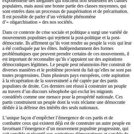
exponentielle des inégalités qui touchent non seulement les classes
populaires, mais aussi une bonne partie des classes moyennes, qui
sont entrées dans un processus de paupérisation et de précarisation.
Il est possible de parler d’un véritable phénomène
d’« oligarchisation » des nos sociétés.
Dans ce contexte de crise sociale et politique a surgi une variété de
mouvements populistes qui rejettent la post-politique et la post-
démocratie. Ils affirment qu’ils vont rendre au peuple la voix qui leur
a été confisquée par les élites. Indépendamment des formes
problématiques que peuvent prendre certains de ces mouvements, il
est important de reconnaître qu’ils s’appuient sur des aspirations
démocratiques légitimes. Le peuple peut néanmoins être construit de
diverses manières et le problème provient du fait qu’elles ne sont pas
toutes progressistes. Dans plusieurs pays européens, cette aspiration
à la récupération de la souveraineté a été captée par des partis
populistes de droite. Ces derniers ont réussi à construire un peuple
au travers d’un discours xénophobe qui exclut les migrants
considérés comme une menace pour la prospérité nationale. Ces
partis construisent un peuple dont la voix réclame une démocratie
dédiée à la défense des intérêts des seuls nationaux.
L’unique façon d’empêcher l’émergence de ces partis et de
combattre ceux qui existent déjà est de construire un autre peuple en
favorisant l’émergence d’un mouvement populiste progressiste, qui
soit sensible et réceptif aux aspirations démocratiques et capable de