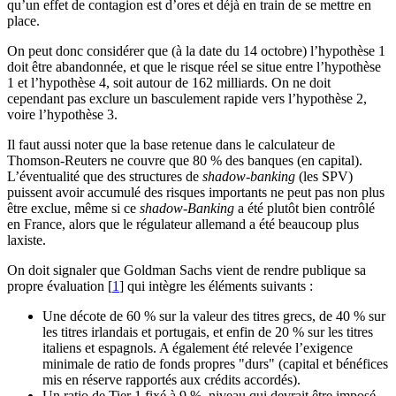
qu’un effet de contagion est d’ores et déjà en train de se mettre en
place.
On peut donc considérer que (à la date du 14 octobre) l’hypothèse 1
doit être abandonnée, et que le risque réel se situe entre l’hypothèse
1 et l’hypothèse 4, soit autour de 162 milliards. On ne doit
cependant pas exclure un basculement rapide vers l’hypothèse 2,
voire l’hypothèse 3.
Il faut aussi noter que la base retenue dans le calculateur de
Thomson-Reuters ne couvre que 80 % des banques (en capital).
L’éventualité que des structures de
shadow-banking
(les SPV)
puissent avoir accumulé des risques importants ne peut pas non plus
être exclue, même si ce
shadow-Banking
a été plutôt bien contrôlé
en France, alors que le régulateur allemand a été beaucoup plus
laxiste.
On doit signaler que Goldman Sachs vient de rendre publique sa
propre évaluation
[
1
]
qui intègre les éléments suivants :
Une décote de 60 % sur la valeur des titres grecs, de 40 % sur
les titres irlandais et portugais, et enfin de 20 % sur les titres
italiens et espagnols. A également été relevée l’exigence
minimale de ratio de fonds propres "durs" (capital et bénéfices
mis en réserve rapportés aux crédits accordés).
Un ratio de Tier 1 fixé à 9 %, niveau qui devrait être imposé