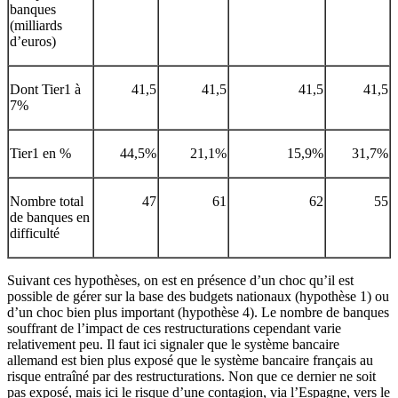
banques
(milliards
d’euros)
Dont Tier1 à
41,5
41,5
41,5
41,5
7%
Tier1 en %
44,5%
21,1%
15,9%
31,7%
Nombre total
47
61
62
55
de banques en
difficulté
Suivant ces hypothèses, on est en présence d’un choc qu’il est
possible de gérer sur la base des budgets nationaux (hypothèse 1) ou
d’un choc bien plus important (hypothèse 4). Le nombre de banques
souffrant de l’impact de ces restructurations cependant varie
relativement peu. Il faut ici signaler que le système bancaire
allemand est bien plus exposé que le système bancaire français au
risque entraîné par des restructurations. Non que ce dernier ne soit
pas exposé, mais ici le risque d’une contagion, via l’Espagne, vers le