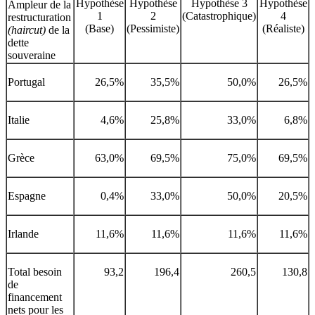
Hypothèse
Hypothèse
Hypothèse 3
Hypothèse
Ampleur de la
1
2
(Catastrophique)
4
restructuration
(Base)
(Pessimiste)
(Réaliste)
(haircut)
de la
dette
souveraine
Portugal
26,5%
35,5%
50,0%
26,5%
Italie
4,6%
25,8%
33,0%
6,8%
Grèce
63,0%
69,5%
75,0%
69,5%
Espagne
0,4%
33,0%
50,0%
20,5%
Irlande
11,6%
11,6%
11,6%
11,6%
Total besoin
93,2
196,4
260,5
130,8
de
financement
nets pour les