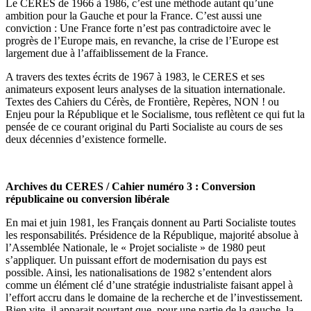
Le CERES de 1966 à 1986, c’est une méthode autant qu’une
ambition pour la Gauche et pour la France. C’est aussi une
conviction : Une France forte n’est pas contradictoire avec le
progrès de l’Europe mais, en revanche, la crise de l’Europe est
largement due à l’affaiblissement de la France.
A travers des textes écrits de 1967 à 1983, le CERES et ses
animateurs exposent leurs analyses de la situation internationale.
Textes des Cahiers du Cérès, de Frontière, Repères, NON ! ou
Enjeu pour la République et le Socialisme, tous reflètent ce qui fut la
pensée de ce courant original du Parti Socialiste au cours de ses
deux décennies d’existence formelle.
Archives du CERES / Cahier numéro 3 : Conversion
républicaine ou conversion libérale
En mai et juin 1981, les Français donnent au Parti Socialiste toutes
les responsabilités. Présidence de la République, majorité absolue à
l’Assemblée Nationale, le « Projet socialiste » de 1980 peut
s’appliquer. Un puissant effort de modernisation du pays est
possible. Ainsi, les nationalisations de 1982 s’entendent alors
comme un élément clé d’une stratégie industrialiste faisant appel à
l’effort accru dans le domaine de la recherche et de l’investissement.
Bien vite, il apparait pourtant que, pour une partie de la gauche, la