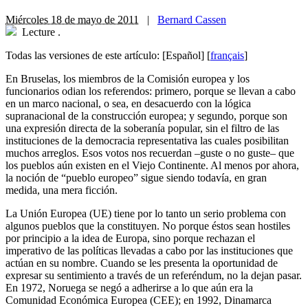
Miércoles 18 de mayo de 2011
|
Bernard Cassen
Lecture
.
Todas las versiones de este artículo:
[Español]
[
français
]
En Bruselas, los miembros de la Comisión europea y los
funcionarios odian los referendos: primero, porque se llevan a cabo
en un marco nacional, o sea, en desacuerdo con la lógica
supranacional de la construcción europea; y segundo, porque son
una expresión directa de la soberanía popular, sin el filtro de las
instituciones de la democracia representativa las cuales posibilitan
muchos arreglos. Esos votos nos recuerdan –guste o no guste– que
los pueblos aún existen en el Viejo Continente. Al menos por ahora,
la noción de “pueblo europeo” sigue siendo todavía, en gran
medida, una mera ficción.
La Unión Europea (UE) tiene por lo tanto un serio problema con
algunos pueblos que la constituyen. No porque éstos sean hostiles
por principio a la idea de Europa, sino porque rechazan el
imperativo de las políticas llevadas a cabo por las instituciones que
actúan en su nombre. Cuando se les presenta la oportunidad de
expresar su sentimiento a través de un referéndum, no la dejan pasar.
En 1972, Noruega se negó a adherirse a lo que aún era la
Comunidad Económica Europea (CEE); en 1992, Dinamarca