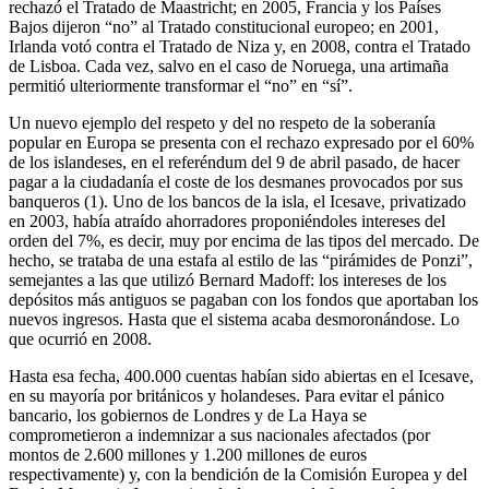
rechazó el Tratado de Maastricht; en 2005, Francia y los Países
Bajos dijeron “no” al Tratado constitucional europeo; en 2001,
Irlanda votó contra el Tratado de Niza y, en 2008, contra el Tratado
de Lisboa. Cada vez, salvo en el caso de Noruega, una artimaña
permitió ulteriormente transformar el “no” en “sí”.
Un nuevo ejemplo del respeto y del no respeto de la soberanía
popular en Europa se presenta con el rechazo expresado por el 60%
de los islandeses, en el referéndum del 9 de abril pasado, de hacer
pagar a la ciudadanía el coste de los desmanes provocados por sus
banqueros (1). Uno de los bancos de la isla, el Icesave, privatizado
en 2003, había atraído ahorradores proponiéndoles intereses del
orden del 7%, es decir, muy por encima de las tipos del mercado. De
hecho, se trataba de una estafa al estilo de las “pirámides de Ponzi”,
semejantes a las que utilizó Bernard Madoff: los intereses de los
depósitos más antiguos se pagaban con los fondos que aportaban los
nuevos ingresos. Hasta que el sistema acaba desmoronándose. Lo
que ocurrió en 2008.
Hasta esa fecha, 400.000 cuentas habían sido abiertas en el Icesave,
en su mayoría por británicos y holandeses. Para evitar el pánico
bancario, los gobiernos de Londres y de La Haya se
comprometieron a indemnizar a sus nacionales afectados (por
montos de 2.600 millones y 1.200 millones de euros
respectivamente) y, con la bendición de la Comisión Europea y del