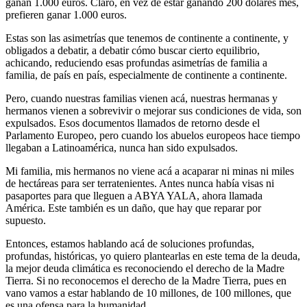
ganan 1.000 euros. Claro, en vez de estar ganando 200 dólares mes,
prefieren ganar 1.000 euros.
Estas son las asimetrías que tenemos de continente a continente, y
obligados a debatir, a debatir cómo buscar cierto equilibrio,
achicando, reduciendo esas profundas asimetrías de familia a
familia, de país en país, especialmente de continente a continente.
Pero, cuando nuestras familias vienen acá, nuestras hermanas y
hermanos vienen a sobrevivir o mejorar sus condiciones de vida, son
expulsados. Esos documentos llamados de retorno desde el
Parlamento Europeo, pero cuando los abuelos europeos hace tiempo
llegaban a Latinoamérica, nunca han sido expulsados.
Mi familia, mis hermanos no viene acá a acaparar ni minas ni miles
de hectáreas para ser terratenientes. Antes nunca había visas ni
pasaportes para que lleguen a ABYA YALA, ahora llamada
América. Este también es un daño, que hay que reparar por
supuesto.
Entonces, estamos hablando acá de soluciones profundas,
profundas, históricas, yo quiero plantearlas en este tema de la deuda,
la mejor deuda climática es reconociendo el derecho de la Madre
Tierra. Si no reconocemos el derecho de la Madre Tierra, pues en
vano vamos a estar hablando de 10 millones, de 100 millones, que
es una ofensa para la humanidad.