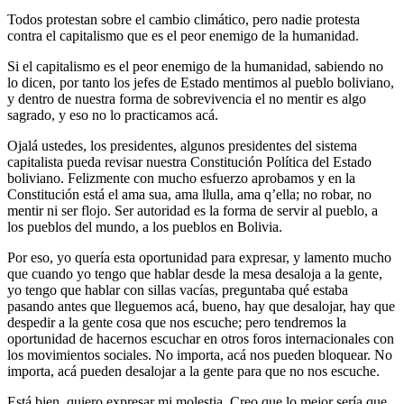
Todos protestan sobre el cambio climático, pero nadie protesta
contra el capitalismo que es el peor enemigo de la humanidad.
Si el capitalismo es el peor enemigo de la humanidad, sabiendo no
lo dicen, por tanto los jefes de Estado mentimos al pueblo boliviano,
y dentro de nuestra forma de sobrevivencia el no mentir es algo
sagrado, y eso no lo practicamos acá.
Ojalá ustedes, los presidentes, algunos presidentes del sistema
capitalista pueda revisar nuestra Constitución Política del Estado
boliviano. Felizmente con mucho esfuerzo aprobamos y en la
Constitución está el ama sua, ama llulla, ama q’ella; no robar, no
mentir ni ser flojo. Ser autoridad es la forma de servir al pueblo, a
los pueblos del mundo, a los pueblos en Bolivia.
Por eso, yo quería esta oportunidad para expresar, y lamento mucho
que cuando yo tengo que hablar desde la mesa desaloja a la gente,
yo tengo que hablar con sillas vacías, preguntaba qué estaba
pasando antes que lleguemos acá, bueno, hay que desalojar, hay que
despedir a la gente cosa que nos escuche; pero tendremos la
oportunidad de hacernos escuchar en otros foros internacionales con
los movimientos sociales. No importa, acá nos pueden bloquear. No
importa, acá pueden desalojar a la gente para que no nos escuche.
Está bien, quiero expresar mi molestia. Creo que lo mejor sería que