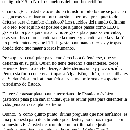
centígrado? Sí o No. Los pueblos del mundo decidirán.
Cuarto.- ¿Está usted de acuerdo en transferir todo lo que se gasta en
las guerras y destinar un presupuesto superior al presupuesto de
defensa para el cambio climático? Los pueblos del mundo definirán
Sí o No. Por aquí no es posible que algunos países como EEUU
gasten tanta plata para matar y no se gasta plata para salvar vidas,
esas son dos culturas: cultura de la muerte y la cultura de la vida. Y
no puedo entender, que EEUU gaste para mandar tropas y tropas
donde tiene que matar a seres humanos.
Por supuesto cualquier país tiene derecho a defenderse, que se
defienda en su país. Quién no tiene derecho a defenderse, todos
tenemos derecho a defenderse, a defendernos si hay provocación.
Pero, esta forma de enviar tropas a Afganistán, a Irán, bases militares
en Sudamérica, en Latinoamérica, es la mejor forma de soportar
terrorismo de Estado.
En vez de gastar plata para el terrorismo de Estado, más bien
gastemos plata para salvar vidas, que es retirar plata para defender la
vida, para salvar al planeta tierra.
Quinto.- Y como quinto punto, última pregunta que nos haríamos, es
una propuesta para debatir entre presidentes, podemos mejorar por
supuesto: ¿Está usted de acuerdo con un tribunal de justicia
climática para juzgar a quienes destruyen la Madre Tierra?