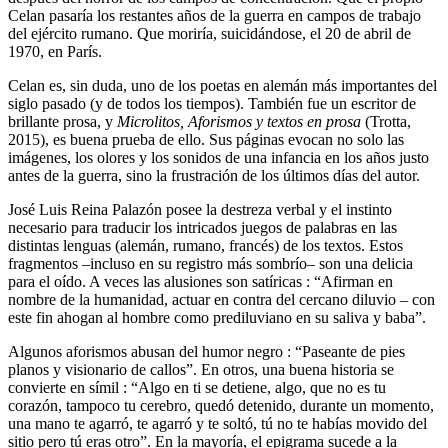
Celan pasaría los restantes años de la guerra en campos de trabajo
del ejército rumano. Que moriría, suicidándose, el 20 de abril de
1970, en París.
Celan es, sin duda, uno de los poetas en alemán más importantes del
siglo pasado (y de todos los tiempos). También fue un escritor de
brillante prosa, y
Microlitos, Aforismos y textos en prosa
(Trotta,
2015), es buena prueba de ello. Sus páginas evocan no solo las
imágenes, los olores y los sonidos de una infancia en los años justo
antes de la guerra, sino la frustración de los últimos días del autor.
José Luis Reina Palazón posee la destreza verbal y el instinto
necesario para traducir los intricados juegos de palabras en las
distintas lenguas (alemán, rumano, francés) de los textos. Estos
fragmentos –incluso en su registro más sombrío– son una delicia
para el oído. A veces las alusiones son satíricas : “Afirman en
nombre de la humanidad, actuar en contra del cercano diluvio – con
este fin ahogan al hombre como prediluviano en su saliva y baba”.
Algunos aforismos abusan del humor negro : “Paseante de pies
planos y visionario de callos”. En otros, una buena historia se
convierte en símil : “Algo en ti se detiene, algo, que no es tu
corazón, tampoco tu cerebro, quedó detenido, durante un momento,
una mano te agarró, te agarró y te soltó, tú no te habías movido del
sitio pero tú eras otro”. En la mayoría, el epigrama sucede a la