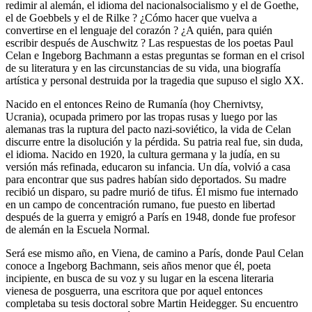
redimir al alemán, el idioma del nacionalsocialismo y el de Goethe,
el de Goebbels y el de Rilke ? ¿Cómo hacer que vuelva a
convertirse en el lenguaje del corazón ? ¿A quién, para quién
escribir después de Auschwitz ? Las respuestas de los poetas Paul
Celan e Ingeborg Bachmann a estas preguntas se forman en el crisol
de su literatura y en las circunstancias de su vida, una biografía
artística y personal destruida por la tragedia que supuso el siglo XX.
Nacido en el entonces Reino de Rumanía (hoy Chernivtsy,
Ucrania), ocupada primero por las tropas rusas y luego por las
alemanas tras la ruptura del pacto nazi-soviético, la vida de Celan
discurre entre la disolución y la pérdida. Su patria real fue, sin duda,
el idioma. Nacido en 1920, la cultura germana y la judía, en su
versión más refinada, educaron su infancia. Un día, volvió a casa
para encontrar que sus padres habían sido deportados. Su madre
recibió un disparo, su padre murió de tifus. Él mismo fue internado
en un campo de concentración rumano, fue puesto en libertad
después de la guerra y emigró a París en 1948, donde fue profesor
de alemán en la Escuela Normal.
Será ese mismo año, en Viena, de camino a París, donde Paul Celan
conoce a Ingeborg Bachmann, seis años menor que él, poeta
incipiente, en busca de su voz y su lugar en la escena literaria
vienesa de posguerra, una escritora que por aquel entonces
completaba su tesis doctoral sobre Martin Heidegger. Su encuentro