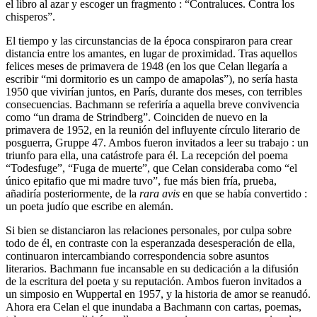
el libro al azar y escoger un fragmento : “Contraluces. Contra los
chisperos”.
El tiempo y las circunstancias de la época conspiraron para crear
distancia entre los amantes, en lugar de proximidad. Tras aquellos
felices meses de primavera de 1948 (en los que Celan llegaría a
escribir “mi dormitorio es un campo de amapolas”), no sería hasta
1950 que vivirían juntos, en París, durante dos meses, con terribles
consecuencias. Bachmann se referiría a aquella breve convivencia
como “un drama de Strindberg”. Coinciden de nuevo en la
primavera de 1952, en la reunión del influyente círculo literario de
posguerra, Gruppe 47. Ambos fueron invitados a leer su trabajo : un
triunfo para ella, una catástrofe para él. La recepción del poema
“Todesfuge”, “Fuga de muerte”, que Celan consideraba como “el
único epitafio que mi madre tuvo”, fue más bien fría, prueba,
añadiría posteriormente, de la
rara avis
en que se había convertido :
un poeta judío que escribe en alemán.
Si bien se distanciaron las relaciones personales, por culpa sobre
todo de él, en contraste con la esperanzada desesperación de ella,
continuaron intercambiando correspondencia sobre asuntos
literarios. Bachmann fue incansable en su dedicación a la difusión
de la escritura del poeta y su reputación. Ambos fueron invitados a
un simposio en Wuppertal en 1957, y la historia de amor se reanudó.
Ahora era Celan el que inundaba a Bachmann con cartas, poemas,