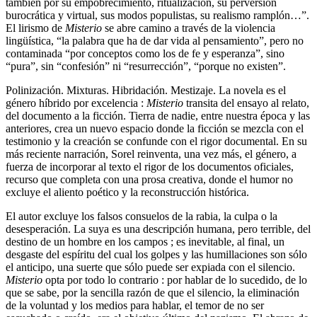
también por su empobrecimiento, ritualización, su perversión
burocrática y virtual, sus modos populistas, su realismo ramplón…”.
El lirismo de
Misterio
se abre camino a través de la violencia
lingüística, “la palabra que ha de dar vida al pensamiento”, pero no
contaminada “por conceptos como los de fe y esperanza”, sino
“pura”, sin “confesión” ni “resurrección”, “porque no existen”.
Polinización. Mixturas. Hibridación. Mestizaje. La novela es el
género híbrido por excelencia :
Misterio
transita del ensayo al relato,
del documento a la ficción. Tierra de nadie, entre nuestra época y las
anteriores, crea un nuevo espacio donde la ficción se mezcla con el
testimonio y la creación se confunde con el rigor documental. En su
más reciente narración, Sorel reinventa, una vez más, el género, a
fuerza de incorporar al texto el rigor de los documentos oficiales,
recurso que completa con una prosa creativa, donde el humor no
excluye el aliento poético y la reconstrucción histórica.
El autor excluye los falsos consuelos de la rabia, la culpa o la
desesperación. La suya es una descripción humana, pero terrible, del
destino de un hombre en los campos ; es inevitable, al final, un
desgaste del espíritu del cual los golpes y las humillaciones son sólo
el anticipo, una suerte que sólo puede ser expiada con el silencio.
Misterio
opta por todo lo contrario : por hablar de lo sucedido, de lo
que se sabe, por la sencilla razón de que el silencio, la eliminación
de la voluntad y los medios para hablar, el temor de no ser