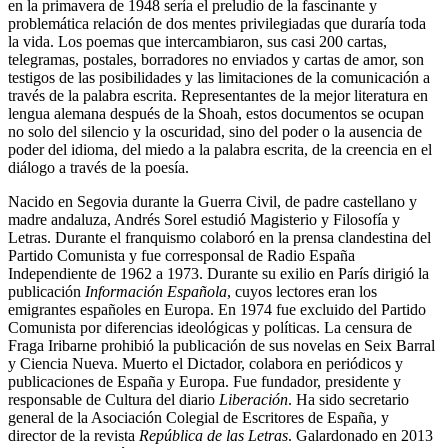
en la primavera de 1948 sería el preludio de la fascinante y
problemática relación de dos mentes privilegiadas que duraría toda
la vida. Los poemas que intercambiaron, sus casi 200 cartas,
telegramas, postales, borradores no enviados y cartas de amor, son
testigos de las posibilidades y las limitaciones de la comunicación a
través de la palabra escrita. Representantes de la mejor literatura en
lengua alemana después de la Shoah, estos documentos se ocupan
no solo del silencio y la oscuridad, sino del poder o la ausencia de
poder del idioma, del miedo a la palabra escrita, de la creencia en el
diálogo a través de la poesía.
Nacido en Segovia durante la Guerra Civil, de padre castellano y
madre andaluza, Andrés Sorel estudió Magisterio y Filosofía y
Letras. Durante el franquismo colaboró en la prensa clandestina del
Partido Comunista y fue corresponsal de Radio España
Independiente de 1962 a 1973. Durante su exilio en París dirigió la
publicación
Información Española
, cuyos lectores eran los
emigrantes españoles en Europa. En 1974 fue excluido del Partido
Comunista por diferencias ideológicas y políticas. La censura de
Fraga Iribarne prohibió la publicación de sus novelas en Seix Barral
y Ciencia Nueva. Muerto el Dictador, colabora en periódicos y
publicaciones de España y Europa. Fue fundador, presidente y
responsable de Cultura del diario
Liberación
. Ha sido secretario
general de la Asociación Colegial de Escritores de España, y
director de la revista
República de las Letras
. Galardonado en 2013