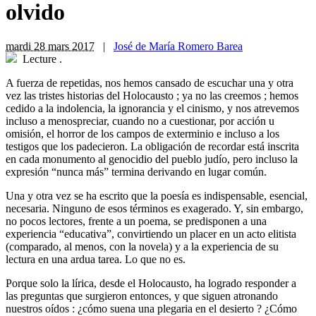
olvido
mardi 28 mars 2017
|
José de María Romero Barea
Lecture
.
A
fuerza de repetidas, nos hemos cansado de escuchar una y otra
vez las tristes historias del Holocausto ; ya no las creemos ; hemos
cedido a la indolencia, la ignorancia y el cinismo, y nos atrevemos
incluso a menospreciar, cuando no a cuestionar, por acción u
omisión, el horror de los campos de exterminio e incluso a los
testigos que los padecieron. La obligación de recordar está inscrita
en cada monumento al genocidio del pueblo judío, pero incluso la
expresión “nunca más” termina derivando en lugar común.
Una y otra vez se ha escrito que la poesía es indispensable, esencial,
necesaria. Ninguno de esos términos es exagerado. Y, sin embargo,
no pocos lectores, frente a un poema, se predisponen a una
experiencia “educativa”, convirtiendo un placer en un acto elitista
(comparado, al menos, con la novela) y a la experiencia de su
lectura en una ardua tarea. Lo que no es.
Porque solo la lírica, desde el Holocausto, ha logrado responder a
las preguntas que surgieron entonces, y que siguen atronando
nuestros oídos : ¿cómo suena una plegaria en el desierto ? ¿Cómo