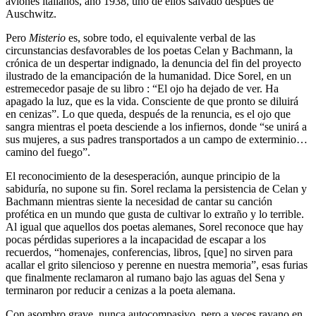
aviones italianos, año 1938, uno de ellos salvado después de
Auschwitz.
Pero
Misterio
es, sobre todo, el equivalente verbal de las
circunstancias desfavorables de los poetas Celan y Bachmann, la
crónica de un despertar indignado, la denuncia del fin del proyecto
ilustrado de la emancipación de la humanidad. Dice Sorel, en un
estremecedor pasaje de su libro : “El ojo ha dejado de ver. Ha
apagado la luz, que es la vida. Consciente de que pronto se diluirá
en cenizas”. Lo que queda, después de la renuncia, es el ojo que
sangra mientras el poeta desciende a los infiernos, donde “se unirá a
sus mujeres, a sus padres transportados a un campo de exterminio…
camino del fuego”.
El reconocimiento de la desesperación, aunque principio de la
sabiduría, no supone su fin. Sorel reclama la persistencia de Celan y
Bachmann mientras siente la necesidad de cantar su canción
profética en un mundo que gusta de cultivar lo extraño y lo terrible.
Al igual que aquellos dos poetas alemanes, Sorel reconoce que hay
pocas pérdidas superiores a la incapacidad de escapar a los
recuerdos, “homenajes, conferencias, libros, [que] no sirven para
acallar el grito silencioso y perenne en nuestra memoria”, esas furias
que finalmente reclamaron al rumano bajo las aguas del Sena y
terminaron por reducir a cenizas a la poeta alemana.
Con asombro grave, nunca autocompasivo, pero a veces rayano en