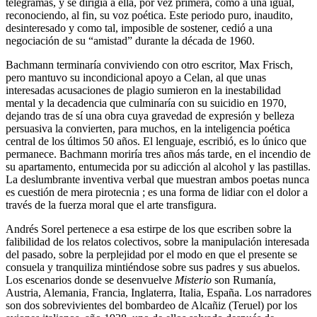
telegramas, y se dirigía a ella, por vez primera, como a una igual,
reconociendo, al fin, su voz poética. Este periodo puro, inaudito,
desinteresado y como tal, imposible de sostener, cedió a una
negociación de su “amistad” durante la década de 1960.
Bachmann terminaría conviviendo con otro escritor, Max Frisch,
pero mantuvo su incondicional apoyo a Celan, al que unas
interesadas acusaciones de plagio sumieron en la inestabilidad
mental y la decadencia que culminaría con su suicidio en 1970,
dejando tras de sí una obra cuya gravedad de expresión y belleza
persuasiva la convierten, para muchos, en la inteligencia poética
central de los últimos 50 años. El lenguaje, escribió, es lo único que
permanece. Bachmann moriría tres años más tarde, en el incendio de
su apartamento, entumecida por su adicción al alcohol y las pastillas.
La deslumbrante inventiva verbal que muestran ambos poetas nunca
es cuestión de mera pirotecnia ; es una forma de lidiar con el dolor a
través de la fuerza moral que el arte transfigura.
Andrés Sorel pertenece a esa estirpe de los que escriben sobre la
falibilidad de los relatos colectivos, sobre la manipulación interesada
del pasado, sobre la perplejidad por el modo en que el presente se
consuela y tranquiliza mintiéndose sobre sus padres y sus abuelos.
Los escenarios donde se desenvuelve
Misterio
son Rumanía,
Austria, Alemania, Francia, Inglaterra, Italia, España. Los narradores
son dos sobrevivientes del bombardeo de Alcañiz (Teruel) por los