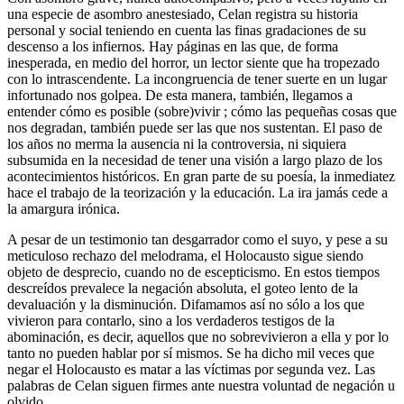
una especie de asombro anestesiado, Celan registra su historia
personal y social teniendo en cuenta las finas gradaciones de su
descenso a los infiernos. Hay páginas en las que, de forma
inesperada, en medio del horror, un lector siente que ha tropezado
con lo intrascendente. La incongruencia de tener suerte en un lugar
infortunado nos golpea. De esta manera, también, llegamos a
entender cómo es posible (sobre)vivir ; cómo las pequeñas cosas que
nos degradan, también puede ser las que nos sustentan. El paso de
los años no merma la ausencia ni la controversia, ni siquiera
subsumida en la necesidad de tener una visión a largo plazo de los
acontecimientos históricos. En gran parte de su poesía, la inmediatez
hace el trabajo de la teorización y la educación. La ira jamás cede a
la amargura irónica.
A pesar de un testimonio tan desgarrador como el suyo, y pese a su
meticuloso rechazo del melodrama, el Holocausto sigue siendo
objeto de desprecio, cuando no de escepticismo. En estos tiempos
descreídos prevalece la negación absoluta, el goteo lento de la
devaluación y la disminución. Difamamos así no sólo a los que
vivieron para contarlo, sino a los verdaderos testigos de la
abominación, es decir, aquellos que no sobrevivieron a ella y por lo
tanto no pueden hablar por sí mismos. Se ha dicho mil veces que
negar el Holocausto es matar a las víctimas por segunda vez. Las
palabras de Celan siguen firmes ante nuestra voluntad de negación u
olvido.