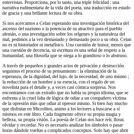
entrevistas. Proporciona, por lo tanto, una triple felicidad : una
narrativa rudimentaria de la vida del poeta, una traducción en estado
de gracia y una brillante lectura de su obra.
Si nos acercamos a Celan esperando una investigación histórica del
ascenso del nazismo o la potencia de su atractivo para el pueblo
alemán, o una investigación sobre los orígenes y la naturaleza del
mal, pedimos a la vez demasiado y demasiado poco a su obra. Celan
no es ni historiador ni metafísico. Una cuestión de honor, menos que
una cuestión de decencia, su escritura es una señal de respeto a la
humanidad, una filosofía que se niega a lo grandioso o lo abstruso.
A través de pequeños y grandes actos de privación y destrucción
seguimos el proceso de su pensamiento : la eliminación de la
esperanza, de la dignidad, del lujo, de la necesidad, de uno mismo ;
la reducción de un hombre a su esencia, con el regalo de un
novelista para el detalle y, a veces casi cómica sorpresa. Nos
encontramos con un extraño que no habla su propio idioma, que se
enfrenta a la cruel falta de lógica de odiar a un compañero víctima
de la opresión más que odiar al opresor mismo. Si bien hay mucho
que disfrutar en Microlitos, animo a los lectores a buscarse a sí
mismos en este libro. Cada fragmento ofrece su propia magia y
belleza, su propia visión. La poesía de Celan nos hace reír, llorar,
olvidar y recordar. No es necesario analizar los símbolos o pasar
horas dándole vueltas a complicados conceptos. Solo hay que abrir