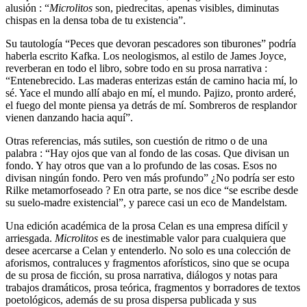
alusión : “
Microlitos
son, piedrecitas, apenas visibles, diminutas
chispas en la densa toba de tu existencia”.
Su tautología “Peces que devoran pescadores son tiburones” podría
haberla escrito Kafka. Los neologismos, al estilo de James Joyce,
reverberan en todo el libro, sobre todo en su prosa narrativa :
“Entenebrecido. Las maderas enterizas están de camino hacia mí, lo
sé. Yace el mundo allí abajo en mí, el mundo. Pajizo, pronto arderé,
el fuego del monte piensa ya detrás de mí. Sombreros de resplandor
vienen danzando hacia aquí”.
Otras referencias, más sutiles, son cuestión de ritmo o de una
palabra : “Hay ojos que van al fondo de las cosas. Que divisan un
fondo. Y hay otros que van a lo profundo de las cosas. Esos no
divisan ningún fondo. Pero ven más profundo” ¿No podría ser esto
Rilke metamorfoseado ? En otra parte, se nos dice “se escribe desde
su suelo-madre existencial”, y parece casi un eco de Mandelstam.
Una edición académica de la prosa Celan es una empresa difícil y
arriesgada.
Microlitos
es de inestimable valor para cualquiera que
desee acercarse a Celan y entenderlo. No solo es una colección de
aforismos, contraluces y fragmentos aforísticos, sino que se ocupa
de su prosa de ficción, su prosa narrativa, diálogos y notas para
trabajos dramáticos, prosa teórica, fragmentos y borradores de textos
poetológicos, además de su prosa dispersa publicada y sus