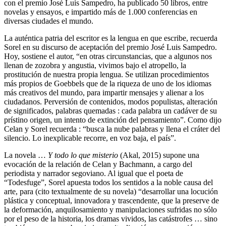
con el premio José Luis Sampedro, ha publicado 50 libros, entre
novelas y ensayos, e impartido más de 1.000 conferencias en
diversas ciudades el mundo.
La auténtica patria del escritor es la lengua en que escribe, recuerda
Sorel en su discurso de aceptación del premio José Luis Sampedro.
Hoy, sostiene el autor, “en otras circunstancias, que a algunos nos
llenan de zozobra y angustia, vivimos bajo el atropello, la
prostitución de nuestra propia lengua. Se utilizan procedimientos
más propios de Goebbels que de la riqueza de uno de los idiomas
más creativos del mundo, para impartir mensajes y alienar a los
ciudadanos. Perversión de contenidos, modos populistas, alteración
de significados, palabras quemadas : cada palabra un cadáver de su
prístino origen, un intento de extinción del pensamiento”. Como dijo
Celan y Sorel recuerda : “busca la nube palabras y llena el cráter del
silencio. Lo inexplicable recorre, en voz baja, el país”.
La novela …
Y todo lo que misterio
(Akal, 2015) supone una
evocación de la relación de Celan y Bachmann, a cargo del
periodista y narrador segoviano. Al igual que el poeta de
“Todesfuge”, Sorel apuesta todos los sentidos a la noble causa del
arte, para (cito textualmente de su novela) “desarrollar una locución
plástica y conceptual, innovadora y trascendente, que la preserve de
la deformación, anquilosamiento y manipulaciones sufridas no sólo
por el peso de la historia, los dramas vividos, las catástrofes … sino