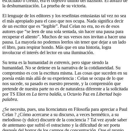
escuchado o creído, era el objetivo último del nazismo. El abrazo de
la deshumanización. La prueba de su victoria.
El lenguaje de los editores y los reseñistas entusiastas tal vez no sea
el más apropiado para el caso que nos ocupa. Nada significa decir
de un escritor que es “legible”. Paul Celan no era, no es de esos
autores que “se leen de una sola sentada, sin hacer una pausa para
recuperar el aliento”. Muchos de sus versos nos invitan a hacer una
pausa. La mayoría no podemos leerlos sin tener que dejar a un lado
el libro, para respirar hondo. Más que en una historia, logra
involucrar el interés del lector en una iluminación.
Su tema es la humanidad
in extremis
, pero sigue siendo la
humanidad. No se detiene en la narrativa de la cotidianeidad. Su
compromiso es con la escritura misma. Las cosas que suceden en su
poesía están más allá de su experiencia : Celan se ocupa de lo que
nos sucede, su pasado es nuestro presente, y la comprensión que
pretende de nuestra parte no es de naturaleza diferente a la solicitada
por TS Eliot en
La tierra baldía
, u Octavio Paz en
Libertad bajo
palabra
.
¿Se necesita, pues, una licenciatura en Filosofía para apreciar a Paul
Celan ? ¿Cómo acercarse a su discurso, a veces hermético, a su
melodioso (y dulce) discurrir de la conciencia ? Tal vez ayude saber
de antemano que sufrió el ostracismo y la dificultad de ser poeta
después del horror de los campos de concentración. Que el propio