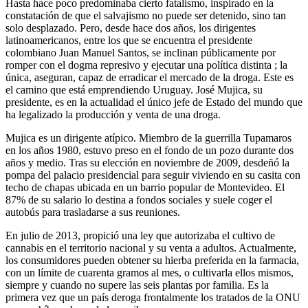
Hasta hace poco predominaba cierto fatalismo, inspirado en la
constatación de que el salvajismo no puede ser detenido, sino tan
solo desplazado. Pero, desde hace dos años, los dirigentes
latinoamericanos, entre los que se encuentra el presidente
colombiano Juan Manuel Santos, se inclinan públicamente por
romper con el dogma represivo y ejecutar una política distinta ; la
única, aseguran, capaz de erradicar el mercado de la droga. Este es
el camino que está emprendiendo Uruguay. José Mujica, su
presidente, es en la actualidad el único jefe de Estado del mundo que
ha legalizado la producción y venta de una droga.
Mujica es un dirigente atípico. Miembro de la guerrilla Tupamaros
en los años 1980, estuvo preso en el fondo de un pozo durante dos
años y medio. Tras su elección en noviembre de 2009, desdeñó la
pompa del palacio presidencial para seguir viviendo en su casita con
techo de chapas ubicada en un barrio popular de Montevideo. El
87% de su salario lo destina a fondos sociales y suele coger el
autobús para trasladarse a sus reuniones.
En julio de 2013, propició una ley que autorizaba el cultivo de
cannabis en el territorio nacional y su venta a adultos. Actualmente,
los consumidores pueden obtener su hierba preferida en la farmacia,
con un límite de cuarenta gramos al mes, o cultivarla ellos mismos,
siempre y cuando no supere las seis plantas por familia. Es la
primera vez que un país deroga frontalmente los tratados de la ONU