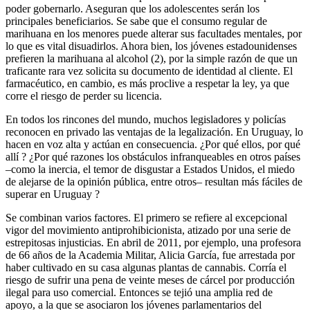
poder gobernarlo. Aseguran que los adolescentes serán los
principales beneficiarios. Se sabe que el consumo regular de
marihuana en los menores puede alterar sus facultades mentales, por
lo que es vital disuadirlos. Ahora bien, los jóvenes estadounidenses
prefieren la marihuana al alcohol (2), por la simple razón de que un
traficante rara vez solicita su documento de identidad al cliente. El
farmacéutico, en cambio, es más proclive a respetar la ley, ya que
corre el riesgo de perder su licencia.
En todos los rincones del mundo, muchos legisladores y policías
reconocen en privado las ventajas de la legalización. En Uruguay, lo
hacen en voz alta y actúan en consecuencia. ¿Por qué ellos, por qué
allí ? ¿Por qué razones los obstáculos infranqueables en otros países
–como la inercia, el temor de disgustar a Estados Unidos, el miedo
de alejarse de la opinión pública, entre otros– resultan más fáciles de
superar en Uruguay ?
Se combinan varios factores. El primero se refiere al excepcional
vigor del movimiento antiprohibicionista, atizado por una serie de
estrepitosas injusticias. En abril de 2011, por ejemplo, una profesora
de 66 años de la Academia Militar, Alicia García, fue arrestada por
haber cultivado en su casa algunas plantas de cannabis. Corría el
riesgo de sufrir una pena de veinte meses de cárcel por producción
ilegal para uso comercial. Entonces se tejió una amplia red de
apoyo, a la que se asociaron los jóvenes parlamentarios del