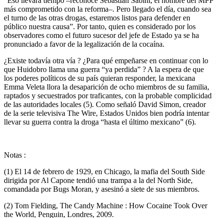
“Eso llevará tiempo –reconoce Sebastián Sabini, el hombre del MPP
más comprometido con la reforma–. Pero llegado el día, cuando sea
el turno de las otras drogas, estaremos listos para defender en
público nuestra causa”. Por tanto, quien es considerado por los
observadores como el futuro sucesor del jefe de Estado ya se ha
pronunciado a favor de la legalización de la cocaína.
¿Existe todavía otra vía ? ¿Para qué empeñarse en continuar con lo
que Huidobro llama una guerra “ya perdida” ? A la espera de que
los poderes políticos de su país quieran responder, la mexicana
Emma Veleta llora la desaparición de ocho miembros de su familia,
raptados y secuestrados por traficantes, con la probable complicidad
de las autoridades locales (5). Como señaló David Simon, creador
de la serie televisiva The Wire, Estados Unidos bien podría intentar
llevar su guerra contra la droga “hasta el último mexicano” (6).
Notas :
(1) El 14 de febrero de 1929, en Chicago, la mafia del South Side
dirigida por Al Capone tendió una trampa a la del North Side,
comandada por Bugs Moran, y asesinó a siete de sus miembros.
(2) Tom Fielding, The Candy Machine : How Cocaine Took Over
the World, Penguin, Londres, 2009.