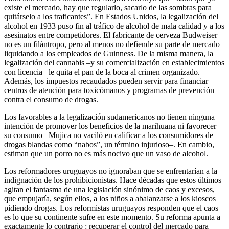
existe el mercado, hay que regularlo, sacarlo de las sombras para
quitárselo a los traficantes”. En Estados Unidos, la legalización del
alcohol en 1933 puso fin al tráfico de alcohol de mala calidad y a los
asesinatos entre competidores. El fabricante de cerveza Budweiser
no es un filántropo, pero al menos no defiende su parte de mercado
liquidando a los empleados de Guinness. De la misma manera, la
legalización del cannabis –y su comercialización en establecimientos
con licencia– le quita el pan de la boca al crimen organizado.
Además, los impuestos recaudados pueden servir para financiar
centros de atención para toxicómanos y programas de prevención
contra el consumo de drogas.
Los favorables a la legalización sudamericanos no tienen ninguna
intención de promover los beneficios de la marihuana ni favorecer
su consumo –Mujica no vaciló en calificar a los consumidores de
drogas blandas como “nabos”, un término injurioso–. En cambio,
estiman que un porro no es más nocivo que un vaso de alcohol.
Los reformadores uruguayos no ignoraban que se enfrentarían a la
indignación de los prohibicionistas. Hace décadas que estos últimos
agitan el fantasma de una legislación sinónimo de caos y excesos,
que empujaría, según ellos, a los niños a abalanzarse a los kioscos
pidiendo drogas. Los reformistas uruguayos responden que el caos
es lo que su continente sufre en este momento. Su reforma apunta a
exactamente lo contrario : recuperar el control del mercado para