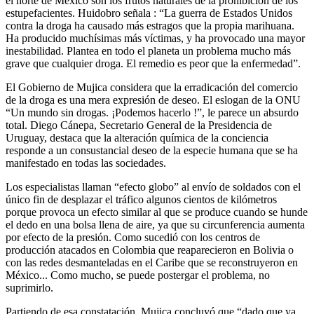
el norte de México son los frutos naturales de la prohibición de los
estupefacientes. Huidobro señala : “La guerra de Estados Unidos
contra la droga ha causado más estragos que la propia marihuana.
Ha producido muchísimas más víctimas, y ha provocado una mayor
inestabilidad. Plantea en todo el planeta un problema mucho más
grave que cualquier droga. El remedio es peor que la enfermedad”.
El Gobierno de Mujica considera que la erradicación del comercio
de la droga es una mera expresión de deseo. El eslogan de la ONU
“Un mundo sin drogas. ¡Podemos hacerlo !”, le parece un absurdo
total. Diego Cánepa, Secretario General de la Presidencia de
Uruguay, destaca que la alteración química de la conciencia
responde a un consustancial deseo de la especie humana que se ha
manifestado en todas las sociedades.
Los especialistas llaman “efecto globo” al envío de soldados con el
único fin de desplazar el tráfico algunos cientos de kilómetros
porque provoca un efecto similar al que se produce cuando se hunde
el dedo en una bolsa llena de aire, ya que su circunferencia aumenta
por efecto de la presión. Como sucedió con los centros de
producción atacados en Colombia que reaparecieron en Bolivia o
con las redes desmanteladas en el Caribe que se reconstruyeron en
México... Como mucho, se puede postergar el problema, no
suprimirlo.
Partiendo de esa constatación, Mujica concluyó que “dado que ya