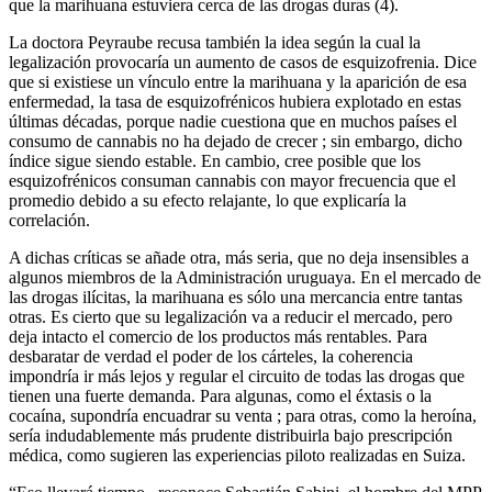
que la marihuana estuviera cerca de las drogas duras (4).
La doctora Peyraube recusa también la idea según la cual la
legalización provocaría un aumento de casos de esquizofrenia. Dice
que si existiese un vínculo entre la marihuana y la aparición de esa
enfermedad, la tasa de esquizofrénicos hubiera explotado en estas
últimas décadas, porque nadie cuestiona que en muchos países el
consumo de cannabis no ha dejado de crecer ; sin embargo, dicho
índice sigue siendo estable. En cambio, cree posible que los
esquizofrénicos consuman cannabis con mayor frecuencia que el
promedio debido a su efecto relajante, lo que explicaría la
correlación.
A dichas críticas se añade otra, más seria, que no deja insensibles a
algunos miembros de la Administración uruguaya. En el mercado de
las drogas ilícitas, la marihuana es sólo una mercancia entre tantas
otras. Es cierto que su legalización va a reducir el mercado, pero
deja intacto el comercio de los productos más rentables. Para
desbaratar de verdad el poder de los cárteles, la coherencia
impondría ir más lejos y regular el circuito de todas las drogas que
tienen una fuerte demanda. Para algunas, como el éxtasis o la
cocaína, supondría encuadrar su venta ; para otras, como la heroína,
sería indudablemente más prudente distribuirla bajo prescripción
médica, como sugieren las experiencias piloto realizadas en Suiza.