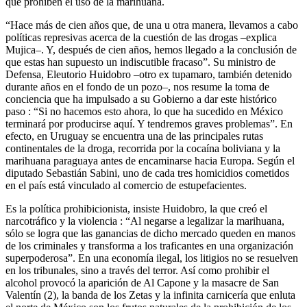
que prohíben el uso de la marihuana.
“Hace más de cien años que, de una u otra manera, llevamos a cabo
políticas represivas acerca de la cuestión de las drogas –explica
Mujica–. Y, después de cien años, hemos llegado a la conclusión de
que estas han supuesto un indiscutible fracaso”. Su ministro de
Defensa, Eleutorio Huidobro –otro ex tupamaro, también detenido
durante años en el fondo de un pozo–, nos resume la toma de
conciencia que ha impulsado a su Gobierno a dar este histórico
paso : “Si no hacemos esto ahora, lo que ha sucedido en México
terminará por producirse aquí. Y tendremos graves problemas”. En
efecto, en Uruguay se encuentra una de las principales rutas
continentales de la droga, recorrida por la cocaína boliviana y la
marihuana paraguaya antes de encaminarse hacia Europa. Según el
diputado Sebastián Sabini, uno de cada tres homicidios cometidos
en el país está vinculado al comercio de estupefacientes.
Es la política prohibicionista, insiste Huidobro, la que creó el
narcotráfico y la violencia : “Al negarse a legalizar la marihuana,
sólo se logra que las ganancias de dicho mercado queden en manos
de los criminales y transforma a los traficantes en una organización
superpoderosa”. En una economía ilegal, los litigios no se resuelven
en los tribunales, sino a través del terror. Así como prohibir el
alcohol provocó la aparición de Al Capone y la masacre de San
Valentín (2), la banda de los Zetas y la infinita carnicería que enluta