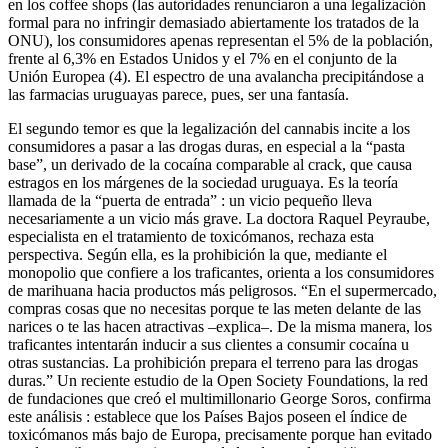
en los coffee shops (las autoridades renunciaron a una legalización
formal para no infringir demasiado abiertamente los tratados de la
ONU), los consumidores apenas representan el 5% de la población,
frente al 6,3% en Estados Unidos y el 7% en el conjunto de la
Unión Europea (4). El espectro de una avalancha precipitándose a
las farmacias uruguayas parece, pues, ser una fantasía.
El segundo temor es que la legalización del cannabis incite a los
consumidores a pasar a las drogas duras, en especial a la “pasta
base”, un derivado de la cocaína comparable al crack, que causa
estragos en los márgenes de la sociedad uruguaya. Es la teoría
llamada de la “puerta de entrada” : un vicio pequeño lleva
necesariamente a un vicio más grave. La doctora Raquel Peyraube,
especialista en el tratamiento de toxicómanos, rechaza esta
perspectiva. Según ella, es la prohibición la que, mediante el
monopolio que confiere a los traficantes, orienta a los consumidores
de marihuana hacia productos más peligrosos. “En el supermercado,
compras cosas que no necesitas porque te las meten delante de las
narices o te las hacen atractivas –explica–. De la misma manera, los
traficantes intentarán inducir a sus clientes a consumir cocaína u
otras sustancias. La prohibición prepara el terreno para las drogas
duras.” Un reciente estudio de la Open Society Foundations, la red
de fundaciones que creó el multimillonario George Soros, confirma
este análisis : establece que los Países Bajos poseen el índice de
toxicómanos más bajo de Europa, precisamente porque han evitado