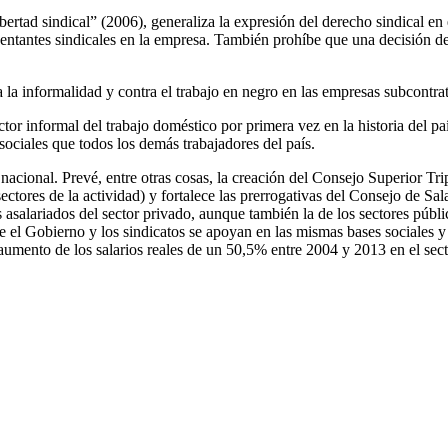
tad sindical” (2006), generaliza la expresión del derecho sindical en e
sentantes sindicales en la empresa. También prohíbe que una decisión de 
 la informalidad y contra el trabajo en negro en las empresas subcontrat
r informal del trabajo doméstico por primera vez en la historia del pa
ociales que todos los demás trabajadores del país.
acional. Prevé, entre otras cosas, la creación del Consejo Superior Tr
sectores de la actividad) y fortalece las prerrogativas del Consejo de Sa
salariados del sector privado, aunque también la de los sectores públic
que el Gobierno y los sindicatos se apoyan en las mismas bases sociales 
aumento de los salarios reales de un 50,5% entre 2004 y 2013 en el sec