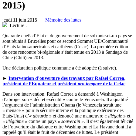
2015)
jeudi 11 juin 2015
|
Mémoire des luttes
Lecture
.
Q
uarante chefs d’Etat et de gouvernement de soixante-et-un pays se
sont réunis à Bruxelles pour ce second Sommet UE/Communauté
d’Etats latino-américains et caribéens (Celac). La première édition
de cette rencontre bi-régionale s’était tenue en 2013 à Santiago de
Chile (Chili) en 2013.
Une déclaration politique commune a été adoptée (à suivre).
►
Intervention d’ouverture des travaux par Rafael Correa,
président de l’Equateur et président
pro-tempore
de la Celac
Dans son intervention, Rafael Correa a demandé à Washington
d’abroger son « décret exécutif » contre le Venezuela. Il a qualifié
l’argument de l’administration Obama (le Venezuela serait une
« menace » pour la sécurité interne et la politique extérieure des
Etats-Unis) d’
« absurde »
et dénoncé une manœuvre
« illégale »
et
« illégitime »
contre un pays
« souverain ».
Il s’est également félicité
de l’ouverture du dialogue entre Washington et La Havane dont il a
rappelé qu’il était le fruit de décennies de luttes. Le président