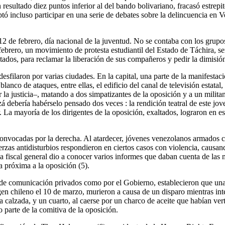
esultado diez puntos inferior al del bando bolivariano, fracasó estrepi
ceptó incluso participar en una serie de debates sobre la delincuencia e
 12 de febrero, día nacional de la juventud. No se contaba con los gru
 febrero, un movimiento de protesta estudiantil del Estado de Táchira, s
Estados, para reclamar la liberación de sus compañeros y pedir la dimisi
sfilaron por varias ciudades. En la capital, una parte de la manifestac
blanco de ataques, entre ellas, el edificio del canal de televisión estata
la justicia–, matando a dos simpatizantes de la oposición y a un militant
á debería habérselo pensado dos veces : la rendición teatral de este jo
. La mayoría de los dirigentes de la oposición, exaltados, lograron en 
convocadas por la derecha. Al atardecer, jóvenes venezolanos armados co
rzas antidisturbios respondieron en ciertos casos con violencia, causa
iscal general dio a conocer varios informes que daban cuenta de las muer
 próxima a la oposición (5).
de comunicación privados como por el Gobierno, establecieron que una 
en chileno el 10 de marzo, murieron a causa de un disparo mientras int
a calzada, y un cuarto, al caerse por un charco de aceite que habían vert
 parte de la comitiva de la oposición.