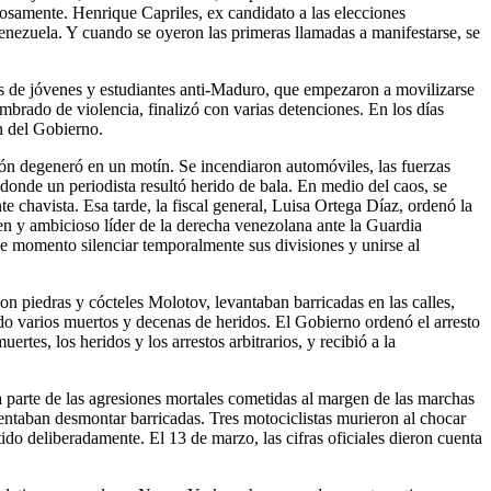
tosamente. Henrique Capriles, ex candidato a las elecciones
n Venezuela. Y cuando se oyeron las primeras llamadas a manifestarse, se
pos de jóvenes y estudiantes anti-Maduro, que empezaron a movilizarse
embrado de violencia, finalizó con varias detenciones. En los días
ón del Gobierno.
ión degeneró en un motín. Se incendiaron automóviles, las fuerzas
l, donde un periodista resultó herido de bala. En medio del caos, se
e chavista. Esa tarde, la fiscal general, Luisa Ortega Díaz, ordenó la
ven y ambicioso líder de la derecha venezolana ante la Guardia
ese momento silenciar temporalmente sus divisiones y unirse al
n piedras y cócteles Molotov, levantaban barricadas en las calles,
ndo varios muertos y decenas de heridos. El Gobierno ordenó el arresto
tes, los heridos y los arrestos arbitrarios, y recibió a la
parte de las agresiones mortales cometidas al margen de las marchas
entaban desmontar barricadas. Tres motociclistas murieron al chocar
ido deliberadamente. El 13 de marzo, las cifras oficiales dieron cuenta