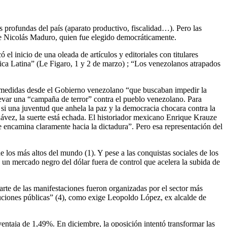
s profundas del país (aparato productivo, fiscalidad…). Pero las
nte Nicolás Maduro, quien fue elegido democráticamente.
l inicio de una oleada de artículos y editoriales con titulares
rica Latina” (Le Figaro, 1 y 2 de marzo) ; “Los venezolanos atrapados
ó medidas desde el Gobierno venezolano “que buscaban impedir la
levar una “campaña de terror” contra el pueblo venezolano. Para
si una juventud que anhela la paz y la democracia chocara contra la
ávez, la suerte está echada. El historiador mexicano Enrique Krauze
 encamina claramente hacia la dictadura”. Pero esa representación del
 los más altos del mundo (1). Y pese a las conquistas sociales de los
, un mercado negro del dólar fuera de control que acelera la subida de
parte de las manifestaciones fueron organizadas por el sector más
tituciones públicas” (4), como exige Leopoldo López, ex alcalde de
ventaja de 1,49%. En diciembre, la oposición intentó transformar las