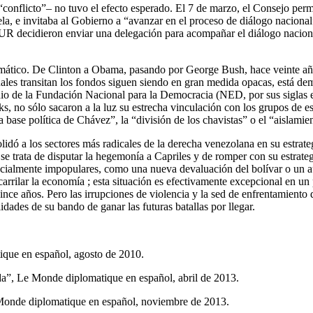
conflicto”– no tuvo el efecto esperado. El 7 de marzo, el Consejo pe
ela, e invitaba al Gobierno a “avanzar en el proceso de diálogo nacion
UR decidieron enviar una delegación para acompañar el diálogo naciona
omático. De Clinton a Obama, pasando por George Bush, hace veinte añ
 cuales transitan los fondos siguen siendo en gran medida opacas, está d
dio de la Fundación Nacional para la Democracia (NED, por sus siglas e
, no sólo sacaron a la luz su estrecha vinculación con los grupos de es
a base política de Chávez”, la “división de los chavistas” o el “aislami
dó a los sectores más radicales de la derecha venezolana en su estrateg
: se trata de disputar la hegemonía a Capriles y de romper con su estra
ncialmente impopulares, como una nueva devaluación del bolívar o un a
ncarrilar la economía ; esta situación es efectivamente excepcional en un
ce años. Pero las irrupciones de violencia y la sed de enfrentamiento d
dades de su bando de ganar las futuras batallas por llegar.
que en español, agosto de 2010.
a”, Le Monde diplomatique en español, abril de 2013.
 Monde diplomatique en español, noviembre de 2013.