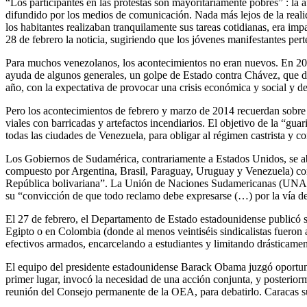
“Los participantes en las protestas son mayoritariamente pobres” : l
difundido por los medios de comunicación. Nada más lejos de la realidad
los habitantes realizaban tranquilamente sus tareas cotidianas, era im
28 de febrero la noticia, sugiriendo que los jóvenes manifestantes per
Para muchos venezolanos, los acontecimientos no eran nuevos. En 200
ayuda de algunos generales, un golpe de Estado contra Chávez, que du
año, con la expectativa de provocar una crisis económica y social y de
Pero los acontecimientos de febrero y marzo de 2014 recuerdan sobre 
viales con barricadas y artefactos incendiarios. El objetivo de la “gu
todas las ciudades de Venezuela, para obligar al régimen castrista y c
Los Gobiernos de Sudamérica, contrariamente a Estados Unidos, se 
compuesto por Argentina, Brasil, Paraguay, Uruguay y Venezuela) conde
República bolivariana”. La Unión de Naciones Sudamericanas (UNASU
su “convicción de que todo reclamo debe expresarse (…) por la vía d
El 27 de febrero, el Departamento de Estado estadounidense publicó s
Egipto o en Colombia (donde al menos veintiséis sindicalistas fueron
efectivos armados, encarcelando a estudiantes y limitando drásticament
El equipo del presidente estadounidense Barack Obama juzgó oportun
primer lugar, invocó la necesidad de una acción conjunta, y posterior
reunión del Consejo permanente de la OEA, para debatirlo. Caracas s