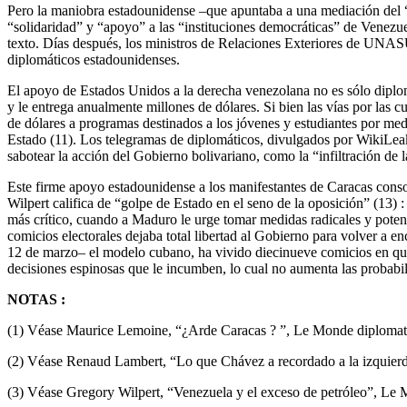
Pero la maniobra estadounidense –que apuntaba a una mediación del “
“solidaridad” y “apoyo” a las “instituciones democráticas” de Venezu
texto. Días después, los ministros de Relaciones Exteriores de UNAS
diplomáticos estadounidenses.
El apoyo de Estados Unidos a la derecha venezolana no es sólo dipl
y le entrega anualmente millones de dólares. Si bien las vías por las
de dólares a programas destinados a los jóvenes y estudiantes por me
Estado (11). Los telegramas de diplomáticos, divulgados por WikiLeaks
sabotear la acción del Gobierno bolivariano, como la “infiltración de l
Este firme apoyo estadounidense a los manifestantes de Caracas consoli
Wilpert califica de “golpe de Estado en el seno de la oposición” (13) 
más crítico, cuando a Maduro le urge tomar medidas radicales y pote
comicios electorales dejaba total libertad al Gobierno para volver a e
12 de marzo– el modelo cubano, ha vivido diecinueve comicios en quin
decisiones espinosas que le incumben, lo cual no aumenta las probabili
NOTAS :
(1) Véase Maurice Lemoine, “¿Arde Caracas ? ”, Le Monde diplomati
(2) Véase Renaud Lambert, “Lo que Chávez a recordado a la izquierd
(3) Véase Gregory Wilpert, “Venezuela y el exceso de petróleo”, Le