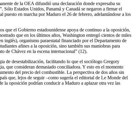
rmanente de la OEA difundió una declaración donde expresaba su
al”. Sólo Estados Unidos, Panamá y Canadá se negaron a firmar el
l puesto en marcha por Maduro el 26 de febrero, adelantándose a los
os que el Gobierno estadounidense apoya de continuo a la oposición,
emostrado que en los últimos años, Washington entregó cientos de miles
n inglés), organismo paraestatal financiado por el Departamento de
tudiantes afines a la oposición, sino también sus maniobras para
ento de Chávez en la escena internacional” (12).
ia de desestabilización, facilitando lo que el sociólogo Gregory
tegia, que consideran demasiado conciliadora. Y esto en el momento
umento del precio del combustible. La perspectiva de dos años sin
 país que, lejos de seguir –como sugería el editorial de Le Monde del
e la oposición podrían conducir a Maduro a aplazar otra vez las