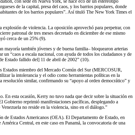
ndation, con sede en Nueva York, se hace eco de un estereotipo
rgueses de la capital, presa del caos, y los barrios populares, donde
habitantes de los barrios populares”. Así tituló The New York Times el
explosión de violencia. La oposición aprovechó para perpetrar, con
cierre patronal de tres meses decretado en diciembre de ese mismo
cayó cerca de un 25% (9).
an mayoría también jóvenes y de buena familia– bloquearon arterias
ear un “caos a escala nacional, con ayuda de todos los ciudadanos y de
e Estado fallido del] 11 de abril de 2002” (10).
ero, los Estados miembro del Mercado Común del Sur (MERCOSUR,
zar la intolerancia y el odio como herramientas políticas en la
resolución similar, confirmando su “apoyo al orden democrático” y
. En esta ocasión, Kerry no tuvo nada que decir sobre la situación en
El Gobierno reprimió manifestaciones pacíficas, desplegando a
Venezuela no reside en la violencia, sino en el diálogo.”
ción de Estados Americanos (OEA). El Departamento de Estado, en
de América Central, en este caso en Panamá, la convocatoria de una