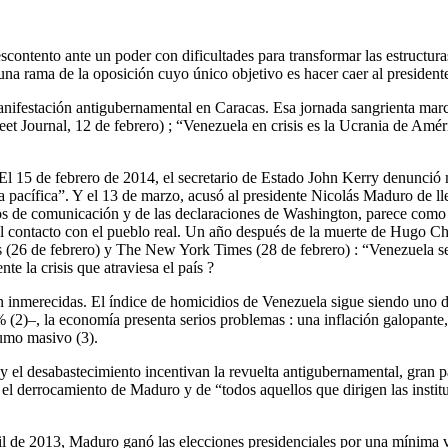
contento ante un poder con dificultades para transformar las estructura
 una rama de la oposición cuyo único objetivo es hacer caer al preside
ifestación antigubernamental en Caracas. Esa jornada sangrienta marcó e
et Journal, 12 de febrero) ; “Venezuela en crisis es la Ucrania de Amé
 El 15 de febrero de 2014, el secretario de Estado John Kerry denunci
a pacífica”. Y el 13 de marzo, acusó al presidente Nicolás Maduro de l
ios de comunicación y de las declaraciones de Washington, parece como 
 el contacto con el pueblo real. Un año después de la muerte de Hugo Ch
 (26 de febrero) y The New York Times (28 de febrero) : “Venezuela se
e la crisis que atraviesa el país ?
n inmerecidas. El índice de homicidios de Venezuela sigue siendo uno de
% (2)–, la economía presenta serios problemas : una inflación galopante
sumo masivo (3).
ón y el desabastecimiento incentivan la revuelta antigubernamental, gran 
da, el derrocamiento de Maduro y de “todos aquellos que dirigen las ins
bril de 2013, Maduro ganó las elecciones presidenciales por una mínima 