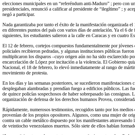
elecciones municipales en un “referéndum anti-Maduro” ; pero con un r
presidenciales, renunció a calificar al presidente de “ilegítimo” ; y a
negó a participar.
Nada garantizaba por tanto el éxito de la manifestación organizada el
en diferentes puntos del país con varios días de antelación. Ya el 6 de
siguientes, los estudiantes salieron a la calle en Caracas y en cuatro 
El 12 de febrero, cortejos compuestos fundamentalmente por jóvenes de
policiales recibieron pedradas, y algunas instituciones públicas fueron 
multiplicaron los disparos –cuyo origen aún no ha sido esclarecido por 
encarcelación de López por incitación a la violencia. El Gobierno quiz
Nacional, el 18 de febrero, lo elevó inmediatamente al rango de mártir
movimiento de protesta.
En los días y las semanas posteriores, se sucedieron manifestaciones 
desplegaban alambradas y prendían fuego a edificios públicos. Las fue
de quince policías sospechosos de haber sobrepasado las consignas. La f
organización de defensa de los derechos humanos Provea, considerada
Rápidamente, numerosos testimonios, recogidos tanto por los medios 
provenían de los propios opositores. Algunos, como una mujer de orig
contra un cable metálico dispuesto por los manifestantes atravesando l
de veintiocho venezolanos muertos. Sólo siete de ellos habían formado