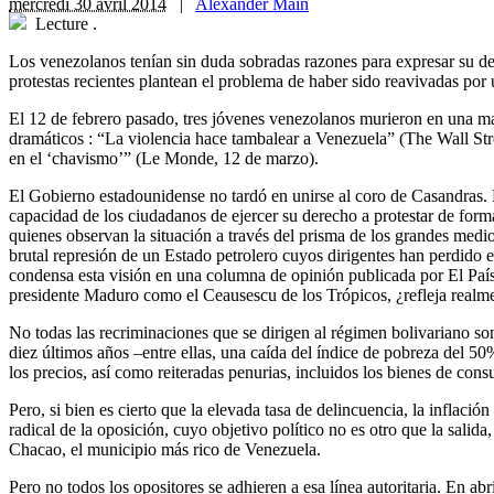
mercredi 30 avril 2014
|
Alexander Main
Lecture
.
Los venezolanos tenían sin duda sobradas razones para expresar su des
protestas recientes plantean el problema de haber sido reavivadas por
E
l 12 de febrero pasado, tres jóvenes venezolanos murieron en una man
dramáticos : “La violencia hace tambalear a Venezuela” (The Wall Stre
en el ‘chavismo’” (Le Monde, 12 de marzo).
El Gobierno estadounidense no tardó en unirse al coro de Casandras.
capacidad de los ciudadanos de ejercer su derecho a protestar de form
quienes observan la situación a través del prisma de los grandes med
brutal represión de un Estado petrolero cuyos dirigentes han perdido
condensa esta visión en una columna de opinión publicada por El País
presidente Maduro como el Ceausescu de los Trópicos, ¿refleja realment
No todas las recriminaciones que se dirigen al régimen bolivariano so
diez últimos años –entre ellas, una caída del índice de pobreza del 50
los precios, así como reiteradas penurias, incluidos los bienes de con
Pero, si bien es cierto que la elevada tasa de delincuencia, la inflaci
radical de la oposición, cuyo objetivo político no es otro que la sali
Chacao, el municipio más rico de Venezuela.
Pero no todos los opositores se adhieren a esa línea autoritaria. En a