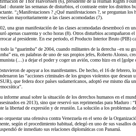
a afirmación de Thor Halvorssen (6), presidente de la Human Rights Fou
 : durante las semanas de disturbios, el contraste entre los distritos bu
pactante. “¿Manifestaciones ? ¿Qué manifestaciones ?, se preguntan los 
tenecían mayoritariamente a las clases acomodadas (7).
2, una gran manifestación de las clases acomodadas desembocó en una 
ró apenas cuarenta y ocho horas (8). Otros disturbios acompañaron el 
rrocar al presidente. En ese periodo, el Producto Interior Bruto (PIB) 
todo la “guarimba” de 2004, cuando militantes de la derecha –en su gr
arimba” era, en palabras de uno de sus propios jefes, Roberto Alonso, cr
omunista (…) a dejar el poder y coger un avión, como hizo en el [golpe d
abstuvieron de apoyar a los manifestantes. De hecho, el 16 de febr
naron las “acciones criminales de los grupos violentos que desean utili
R), que federa doce países sudamericanos, adoptó ese mismo día una 
emocrática”.
u informe anual sobre la situación de los derechos humanos en el mundo
 asesinados en 2013), sino que reservó sus reprimendas para Maduro : “
e la libertad de expresión y de reunión. La solución a los problemas de 
o orquestar una ofensiva contra Venezuela en el seno de la Organiza
mente, según el procedimiento habitual, delegó en uno de sus vasallos 
uspendió de inmediato sus relaciones diplomáticas con Panamá.