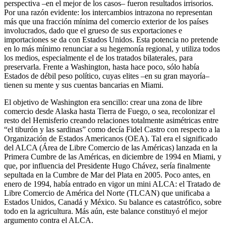
perspectiva –en el mejor de los casos– fueron resultados irrisorios.
Por una razón evidente: los intercambios intrazona no representan
más que una fracción mínima del comercio exterior de los países
involucrados, dado que el grueso de sus exportaciones e
importaciones se da con Estados Unidos. Esta potencia no pretende
en lo más mínimo renunciar a su hegemonía regional, y utiliza todos
los medios, especialmente el de los tratados bilaterales, para
preservarla. Frente a Washington, hasta hace poco, sólo había
Estados de débil peso político, cuyas elites –en su gran mayoría–
tienen su mente y sus cuentas bancarias en Miami.
El objetivo de Washington era sencillo: crear una zona de libre
comercio desde Alaska hasta Tierra de Fuego, o sea, recolonizar el
resto del Hemisferio creando relaciones totalmente asimétricas entre
“el tiburón y las sardinas” como decía Fidel Castro con respecto a la
Organización de Estados Americanos (OEA). Tal era el significado
del ALCA (Área de Libre Comercio de las Américas) lanzada en la
Primera Cumbre de las Américas, en diciembre de 1994 en Miami, y
que, por influencia del Presidente Hugo Chávez, sería finalmente
sepultada en la Cumbre de Mar del Plata en 2005. Poco antes, en
enero de 1994, había entrado en vigor un mini ALCA: el Tratado de
Libre Comercio de América del Norte (TLCAN) que unificaba a
Estados Unidos, Canadá y México. Su balance es catastrófico, sobre
todo en la agricultura. Más aún, este balance constituyó el mejor
argumento contra el ALCA.