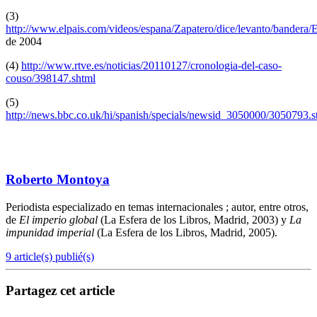
(3)
http://www.elpais.com/videos/espana/Zapatero/dice/levanto/bandera
de 2004
(4)
http://www.rtve.es/noticias/20110127/cronologia-del-caso-
couso/398147.shtml
(5)
http://news.bbc.co.uk/hi/spanish/specials/newsid_3050000/3050793.
Roberto Montoya
Periodista especializado en temas internacionales ; autor, entre otros,
de
El
imperio global
(La Esfera de los Libros, Madrid, 2003) y
La
impunidad imperial
(La Esfera de los Libros, Madrid, 2005).
9 article(s) publié(s)
Partagez cet article