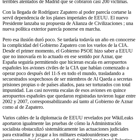
terribles atentados de Madrid que se cobraron casi 200 víctimas.
Con la llegada de Rodríguez Zapatero al poder parecía cortarse la
servil dependencia de los planes imperiales de EEUU. El nuevo
Presidente lanzaba su propuesta de Alianza de Civilizaciones ; una
nueva política exterior parecía ponerse en marcha.
Pero esa ilusión duró poco. Se tardaría todavía un año en conocerse
la complicidad del Gobierno Zapatero con los vuelos de la CIA.
Desde el primer momento, el Gobierno PSOE hizo saber a EEUU
que no innovaría en lo actuado en ese sentido por Aznar, que
España seguiría permitiendo que hicieran escala en aeropuertos
españoles los aviones civiles de la CIA que habían comenzado a
operar poco después del 11-S en todo el mundo, trasladando a
secuestrados sospechosos de ser miembros de Al Qaeda a secretas
prisiones propias o de países aliados, para ser torturados con total
impunidad. Las casi noventa escalas de esos aviones en quince
aeropuertos españoles que quedaron registradas tuvieron lugar entre
2002 y 2007, corresponsabilizando así tanto al Gobierno de Aznar
como al de Zapatero.
Varios cables de la diplomacia de EEUU revelados por WikiLeaks
aportaron igualmente las pruebas de cómo la Administración
socialista obstaculizó sistemáticamente las actuaciones judiciales
para extraditar y juzgar a los militares estadounidenses que