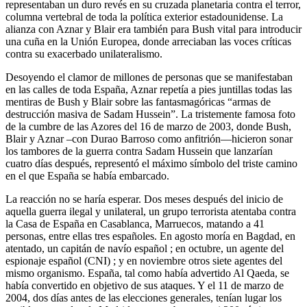
representaban un duro revés en su cruzada planetaria contra el terror,
columna vertebral de toda la política exterior estadounidense. La
alianza con Aznar y Blair era también para Bush vital para introducir
una cuña en la Unión Europea, donde arreciaban las voces críticas
contra su exacerbado unilateralismo.
Desoyendo el clamor de millones de personas que se manifestaban
en las calles de toda España, Aznar repetía a pies juntillas todas las
mentiras de Bush y Blair sobre las fantasmagóricas “armas de
destrucción masiva de Sadam Hussein”. La tristemente famosa foto
de la cumbre de las Azores del 16 de marzo de 2003, donde Bush,
Blair y Aznar –con Durao Barroso como anfitrión—hicieron sonar
los tambores de la guerra contra Sadam Hussein que lanzarían
cuatro días después, representó el máximo símbolo del triste camino
en el que España se había embarcado.
La reacción no se haría esperar. Dos meses después del inicio de
aquella guerra ilegal y unilateral, un grupo terrorista atentaba contra
la Casa de España en Casablanca, Marruecos, matando a 41
personas, entre ellas tres españoles. En agosto moría en Bagdad, en
atentado, un capitán de navío español ; en octubre, un agente del
espionaje español (CNI) ; y en noviembre otros siete agentes del
mismo organismo. España, tal como había advertido Al Qaeda, se
había convertido en objetivo de sus ataques. Y el 11 de marzo de
2004, dos días antes de las elecciones generales, tenían lugar los