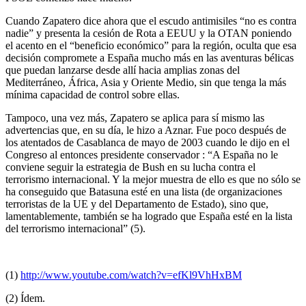
Cuando Zapatero dice ahora que el escudo antimisiles “no es contra
nadie” y presenta la cesión de Rota a EEUU y la OTAN poniendo
el acento en el “beneficio económico” para la región, oculta que esa
decisión compromete a España mucho más en las aventuras bélicas
que puedan lanzarse desde allí hacia amplias zonas del
Mediterráneo, África, Asia y Oriente Medio, sin que tenga la más
mínima capacidad de control sobre ellas.
Tampoco, una vez más, Zapatero se aplica para sí mismo las
advertencias que, en su día, le hizo a Aznar. Fue poco después de
los atentados de Casablanca de mayo de 2003 cuando le dijo en el
Congreso al entonces presidente conservador : “A España no le
conviene seguir la estrategia de Bush en su lucha contra el
terrorismo internacional. Y la mejor muestra de ello es que no sólo se
ha conseguido que Batasuna esté en una lista (de organizaciones
terroristas de la UE y del Departamento de Estado), sino que,
lamentablemente, también se ha logrado que España esté en la lista
del terrorismo internacional” (5).
(1)
http://www.youtube.com/watch?v=efKl9VhHxBM
(2) Ídem.