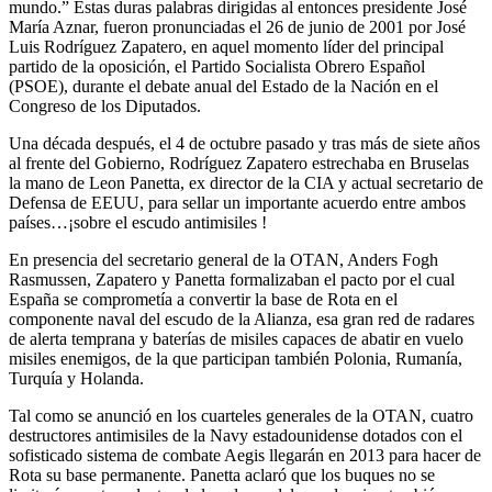
mundo.” Estas duras palabras dirigidas al entonces presidente José
María Aznar, fueron pronunciadas el 26 de junio de 2001 por José
Luis Rodríguez Zapatero, en aquel momento líder del principal
partido de la oposición, el Partido Socialista Obrero Español
(PSOE), durante el debate anual del Estado de la Nación en el
Congreso de los Diputados.
Una década después, el 4 de octubre pasado y tras más de siete años
al frente del Gobierno, Rodríguez Zapatero estrechaba en Bruselas
la mano de Leon Panetta, ex director de la CIA y actual secretario de
Defensa de EEUU, para sellar un importante acuerdo entre ambos
países…¡sobre el escudo antimisiles !
En presencia del secretario general de la OTAN, Anders Fogh
Rasmussen, Zapatero y Panetta formalizaban el pacto por el cual
España se comprometía a convertir la base de Rota en el
componente naval del escudo de la Alianza, esa gran red de radares
de alerta temprana y baterías de misiles capaces de abatir en vuelo
misiles enemigos, de la que participan también Polonia, Rumanía,
Turquía y Holanda.
Tal como se anunció en los cuarteles generales de la OTAN, cuatro
destructores antimisiles de la Navy estadounidense dotados con el
sofisticado sistema de combate Aegis llegarán en 2013 para hacer de
Rota su base permanente. Panetta aclaró que los buques no se