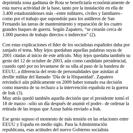
deprimida zona gaditana de Rota se beneficiaría económicamente de
esta nueva actividad de la base, tanto por la instalación en ella de
3.400 estadounidenses más –entre militares, civiles y familiares–
como por el trabajo que supondrán para los astilleros de San
Fernando las tareas de mantenimiento y reparación de los cuatro
grandes buques de guerra. Según Zapatero, “se crearán cerca de
1.000 puestos de trabajo directos o indirectos” (2).
Con estas explicaciones el líder de los socialistas españoles daba por
zanjado el tema. Muy lejos quedaban aquellas palabras suyas de
2001 citadas al inicio de este artículo. Muy lejos quedaba también su
gesto del 12 de octubre de 2003, aún como candidato presidencial,
cuando optó por no levantarse de su silla al paso de la bandera de
EEUU, a diferencia del resto de personalidades que asistían al
desfile militar del llamado ‘Día de la Hispanidad’. Zapatero
reivindicó aún públicamente en 2009 haber tomado esa decisión
como muestra de su rechazo a la intervención española en la guerra
de Irak (3).
Muy atrás quedó también aquella decisión que el presidente tomó el
18 de marzo –sólo un día después de asumir el poder– de ordenar la
retirada de las tropas que Aznar había enviado a Irak.
Ese gesto supuso el momento de más tensión en las relaciones entre
EEUU y España en medio siglo. Para la Administración
republicana, esas actitudes del nuevo Gobierno socialista