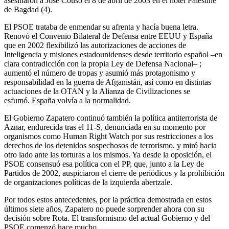
asesinaron a José Couso el 8 de abril de 2003 en el hotel Palestine
de Bagdad (4).
El PSOE trataba de enmendar su afrenta y hacía buena letra.
Renovó el Convenio Bilateral de Defensa entre EEUU y España
que en 2002 flexibilizó las autorizaciones de acciones de
Inteligencia y misiones estadounidenses desde territorio español –en
clara contradicción con la propia Ley de Defensa Nacional– ;
aumentó el número de tropas y asumió más protagonismo y
responsabilidad en la guerra de Afganistán, así como en distintas
actuaciones de la OTAN y la Alianza de Civilizaciones se
esfumó. España volvía a la normalidad.
El Gobierno Zapatero continuó también la política antiterrorista de
Aznar, endurecida tras el 11-S, denunciada en su momento por
organismos como Human Right Watch por sus restricciones a los
derechos de los detenidos sospechosos de terrorismo, y miró hacia
otro lado ante las torturas a los mismos. Ya desde la oposición, el
PSOE consensuó esa política con el PP, que, junto a la Ley de
Partidos de 2002, auspiciaron el cierre de periódicos y la prohibición
de organizaciones políticas de la izquierda abertzale.
Por todos estos antecedentes, por la práctica demostrada en estos
últimos siete años, Zapatero no puede sorprender ahora con su
decisión sobre Rota. El transformismo del actual Gobierno y del
PSOE comenzó hace mucho.