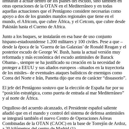
limitarán a actuar dentro de los planes del escudo, sino también en
otras operaciones de la OTAN en el Mediterráneo y en todas
aquellas actuaciones que el Pentágono considere necesarias como
apoyo a dos de los grandes mandos regionales que tiene en el
mundo, el Africom, que cubre África, y el Cetcom, que cubre desde
Pakistán hasta el Cuerno de Africa.
Junto a los buques, se instalarán en esa base de uso conjunto
hispano-estadounidense 1.200 militares y 100 civiles. Pese a que –
desde la época de la ‘Guerra de las Galaxias’ de Ronald Reagan y el
posterior escudo de George W. Bush, hasta la actual versión muy
reformada y más económica del escudo antimisiles de Barack
Obama–, siempre se ha justificado su creación en la necesidad de
proteger a EEUU y sus aliados europeos –situados en la trayectoria
de los misiles– de eventuales ataques balísticos de enemigos como
Corea del Norte e Irán, Panetta dijo que era de carácter “disuasorio”.
El jefe del Pentágono sostuvo que la elección de España fue por su
“posición estratégica, como puerta de entrada al mar Mediterráneo”
y al norte de África.
Orgulloso del acuerdo alcanzado, el Presidente español saliente
añadió que en el mando y control del sistema de defensa antimisiles
se integrará también el nuevo Centro de Operaciones Aéreas
Combinadas de la OTAN (CAOC) en la base de Torrejón de Ardoz,
a 20 kilómetros del centro de Madrid (1).