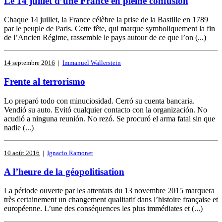
Le 14 juillet d’une France en pleine confusion
Chaque 14 juillet, la France célèbre la prise de la Bastille en 1789
par le peuple de Paris. Cette fête, qui marque symboliquement la fin
de l’Ancien Régime, rassemble le pays autour de ce que l’on (...)
14 septembre 2016
|
Immanuel Wallerstein
Frente al terrorismo
Lo preparó todo con minuciosidad. Cerró su cuenta bancaria.
Vendió su auto. Evitó cualquier contacto con la organización. No
acudió a ninguna reunión. No rezó. Se procuró el arma fatal sin que
nadie (...)
10 août 2016
|
Ignacio Ramonet
A l’heure de la géopolitisation
La période ouverte par les attentats du 13 novembre 2015 marquera
très certainement un changement qualitatif dans l’histoire française et
européenne. L’une des conséquences les plus immédiates et (...)