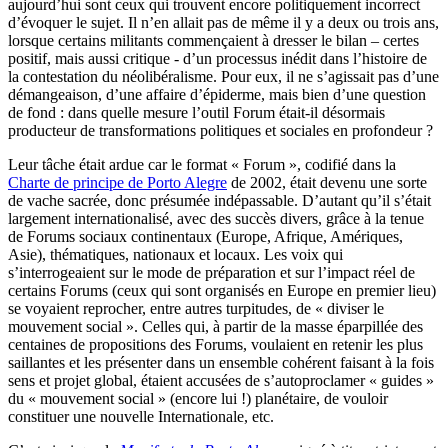
aujourd’hui sont ceux qui trouvent encore politiquement incorrect
d’évoquer le sujet. Il n’en allait pas de même il y a deux ou trois ans,
lorsque certains militants commençaient à dresser le bilan – certes
positif, mais aussi critique - d’un processus inédit dans l’histoire de
la contestation du néolibéralisme. Pour eux, il ne s’agissait pas d’une
démangeaison, d’une affaire d’épiderme, mais bien d’une question
de fond : dans quelle mesure l’outil Forum était-il désormais
producteur de transformations politiques et sociales en profondeur ?
Leur tâche était ardue car le format « Forum », codifié dans la
Charte de principe de Porto Alegre
de 2002, était devenu une sorte
de vache sacrée, donc présumée indépassable. D’autant qu’il s’était
largement internationalisé, avec des succès divers, grâce à la tenue
de Forums sociaux continentaux (Europe, Afrique, Amériques,
Asie), thématiques, nationaux et locaux. Les voix qui
s’interrogeaient sur le mode de préparation et sur l’impact réel de
certains Forums (ceux qui sont organisés en Europe en premier lieu)
se voyaient reprocher, entre autres turpitudes, de « diviser le
mouvement social ». Celles qui, à partir de la masse éparpillée des
centaines de propositions des Forums, voulaient en retenir les plus
saillantes et les présenter dans un ensemble cohérent faisant à la fois
sens et projet global, étaient accusées de s’autoproclamer « guides »
du « mouvement social » (encore lui !) planétaire, de vouloir
constituer une nouvelle Internationale, etc.