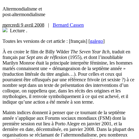
Altermondialisme et
post-altermondialisme
mercredi 9 avril 2008
|
Bernard Cassen
Lecture
.
Toutes les versions de cet article :
[français]
[
galego
]
À en croire le film de Billy Wilder
The Seven Year Itch
, traduit en
français par
Sept ans de réflexion
(1955), et dont l’inoubliable
Marilyn Monroe était la principale interprète féminine, les hommes
mariés connaissent une « démangeaison de la septième année »
(traduction littérale du titre anglais…). Pour celles et ceux qui
pourraient être offusqués par une référence frivole (et sexiste ?) à ce
nombre sept dans un texte de présentation des interventions d’un
colloque, on rappellera que, dans les récits des origines et les
mythologies, il renvoie symboliquement à ce qui est achevé, et il
indique qu’une action a été menée à son terme.
Maints indices donnent à penser que ce tournant de la septième
année s’applique aux Forums sociaux mondiaux (FSM) dont la
première session eut lieu à Porto Alegre en janvier 2001, et la
dernière en date, décentralisée, en janvier 2008. Dans la plupart des
organisations se réclamant de l’altermondialisme, peu nombreux