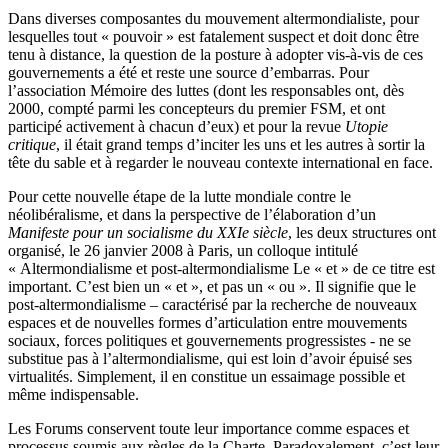
Dans diverses composantes du mouvement altermondialiste, pour
lesquelles tout « pouvoir » est fatalement suspect et doit donc être
tenu à distance, la question de la posture à adopter vis-à-vis de ces
gouvernements a été et reste une source d’embarras. Pour
l’association Mémoire des luttes (dont les responsables ont, dès
2000, compté parmi les concepteurs du premier FSM, et ont
participé activement à chacun d’eux) et pour la revue
Utopie
critique
, il était grand temps d’inciter les uns et les autres à sortir la
tête du sable et à regarder le nouveau contexte international en face.
Pour cette nouvelle étape de la lutte mondiale contre le
néolibéralisme, et dans la perspective de l’élaboration d’un
Manifeste pour un socialisme du XXIe siècle
, les deux structures ont
organisé, le 26 janvier 2008 à Paris, un colloque intitulé
« Altermondialisme et post-altermondialisme Le « et » de ce titre est
important. C’est bien un « et », et pas un « ou ». Il signifie que le
post-altermondialisme – caractérisé par la recherche de nouveaux
espaces et de nouvelles formes d’articulation entre mouvements
sociaux, forces politiques et gouvernements progressistes - ne se
substitue pas à l’altermondialisme, qui est loin d’avoir épuisé ses
virtualités. Simplement, il en constitue un essaimage possible et
même indispensable.
Les Forums conservent toute leur importance comme espaces et
processus soumis aux règles de la Charte. Paradoxalement, c’est leur