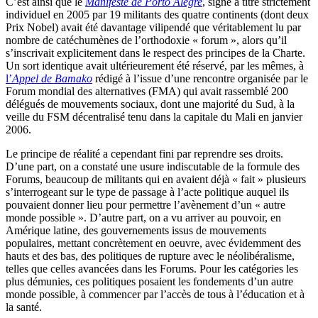
C’est ainsi que le
Manifeste de Porto Alegre
, signé à titre strictement
individuel en 2005 par 19 militants des quatre continents (dont deux
Prix Nobel) avait été davantage vilipendé que véritablement lu par
nombre de catéchumènes de l’orthodoxie « forum », alors qu’il
s’inscrivait explicitement dans le respect des principes de la Charte.
Un sort identique avait ultérieurement été réservé, par les mêmes, à
l’
Appel de Bamako
rédigé à l’issue d’une rencontre organisée par le
Forum mondial des alternatives (FMA) qui avait rassemblé 200
délégués de mouvements sociaux, dont une majorité du Sud, à la
veille du FSM décentralisé tenu dans la capitale du Mali en janvier
2006.
Le principe de réalité a cependant fini par reprendre ses droits.
D’une part, on a constaté une usure indiscutable de la formule des
Forums, beaucoup de militants qui en avaient déjà « fait » plusieurs
s’interrogeant sur le type de passage à l’acte politique auquel ils
pouvaient donner lieu pour permettre l’avènement d’un « autre
monde possible ». D’autre part, on a vu arriver au pouvoir, en
Amérique latine, des gouvernements issus de mouvements
populaires, mettant concrètement en oeuvre, avec évidemment des
hauts et des bas, des politiques de rupture avec le néolibéralisme,
telles que celles avancées dans les Forums. Pour les catégories les
plus démunies, ces politiques posaient les fondements d’un autre
monde possible, à commencer par l’accès de tous à l’éducation et à
la santé.