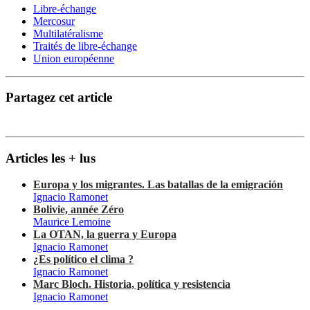
Libre-échange
Mercosur
Multilatéralisme
Traités de libre-échange
Union européenne
Partagez cet article
Articles les + lus
Europa y los migrantes. Las batallas de la emigración
Ignacio Ramonet
Bolivie, année Zéro
Maurice Lemoine
La OTAN, la guerra y Europa
Ignacio Ramonet
¿Es político el clima ?
Ignacio Ramonet
Marc Bloch. Historia, política y resistencia
Ignacio Ramonet