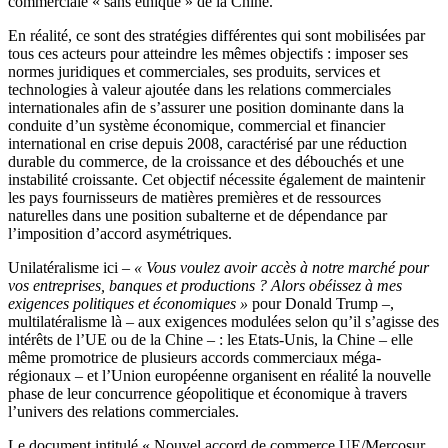
commerciale « sans éthique » de la Chine.
En réalité, ce sont des stratégies différentes qui sont mobilisées par
tous ces acteurs pour atteindre les mêmes objectifs : imposer ses
normes juridiques et commerciales, ses produits, services et
technologies à valeur ajoutée dans les relations commerciales
internationales afin de s’assurer une position dominante dans la
conduite d’un système économique, commercial et financier
international en crise depuis 2008, caractérisé par une réduction
durable du commerce, de la croissance et des débouchés et une
instabilité croissante. Cet objectif nécessite également de maintenir
les pays fournisseurs de matières premières et de ressources
naturelles dans une position subalterne et de dépendance par
l’imposition d’accord asymétriques.
Unilatéralisme ici –
« Vous voulez avoir accès à notre marché pour
vos entreprises, banques et productions ? Alors obéissez à mes
exigences politiques et économiques »
pour Donald Trump –,
multilatéralisme là – aux exigences modulées selon qu’il s’agisse des
intérêts de l’UE ou de la Chine – : les Etats-Unis, la Chine – elle
même promotrice de plusieurs accords commerciaux méga-
régionaux – et l’Union européenne organisent en réalité la nouvelle
phase de leur concurrence géopolitique et économique à travers
l’univers des relations commerciales.
Le document intitulé « Nouvel accord de commerce UE/Mercosur.