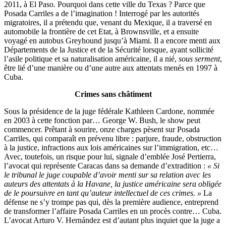
2011, à El Paso. Pourquoi dans cette ville du Texas ? Parce que
Posada Carriles a de l’imagination ! Interrogé par les autorités
migratoires, il a prétendu que, venant du Mexique, il a traversé en
automobile la frontière de cet Etat, à Brownsville, et a ensuite
voyagé en autobus Greyhound jusqu’à Miami. Il a encore menti aux
Départements de la Justice et de la Sécurité lorsque, ayant sollicité
l’asile politique et sa naturalisation américaine, il a nié,
sous serment
,
être lié d’une manière ou d’une autre aux attentats menés en 1997 à
Cuba.
Crimes sans châtiment
Sous la présidence de la juge fédérale Kathleen Cardone, nommée
en 2003 à cette fonction par… George W. Bush, le show peut
commencer. Prêtant à sourire, onze charges pèsent sur Posada
Carriles, qui comparaît en prévenu libre : parjure, fraude, obstruction
à la justice, infractions aux lois américaines sur l’immigration, etc…
Avec, toutefois, un risque pour lui, signale d’emblée José Pertierra,
l’avocat qui représente Caracas dans sa demande d’extradition :
« Si
le tribunal le juge coupable d’avoir menti sur sa relation avec les
auteurs des attentats à la Havane, la justice américaine sera obligée
de le poursuivre en tant qu’auteur intellectuel de ces crimes. »
La
défense ne s’y trompe pas qui, dès la première audience, entreprend
de transformer l’affaire Posada Carriles en un procès contre… Cuba.
L’avocat Arturo V. Hernández est d’autant plus inquiet que la juge a