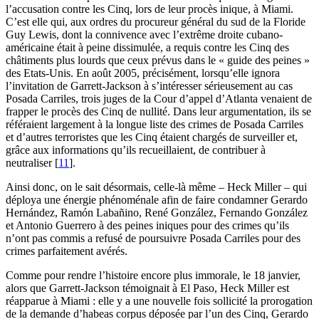
l’accusation contre les Cinq, lors de leur procès inique, à Miami.
C’est elle qui, aux ordres du procureur général du sud de la Floride
Guy Lewis, dont la connivence avec l’extrême droite cubano-
américaine était à peine dissimulée, a requis contre les Cinq des
châtiments plus lourds que ceux prévus dans le « guide des peines »
des Etats-Unis. En août 2005, précisément, lorsqu’elle ignora
l’invitation de Garrett-Jackson à s’intéresser sérieusement au cas
Posada Carriles, trois juges de la Cour d’appel d’Atlanta venaient de
frapper le procès des Cinq de nullité. Dans leur argumentation, ils se
référaient largement à la longue liste des crimes de Posada Carriles
et d’autres terroristes que les Cinq étaient chargés de surveiller et,
grâce aux informations qu’ils recueillaient, de contribuer à
neutraliser
[
11
]
.
Ainsi donc, on le sait désormais, celle-là même – Heck Miller – qui
déploya une énergie phénoménale afin de faire condamner Gerardo
Hernández, Ramón Labañino, René González, Fernando González
et Antonio Guerrero à des peines iniques pour des crimes qu’ils
n’ont pas commis a refusé de poursuivre Posada Carriles pour des
crimes parfaitement avérés.
Comme pour rendre l’histoire encore plus immorale, le 18 janvier,
alors que Garrett-Jackson témoignait à El Paso, Heck Miller est
réapparue à Miami : elle y a une nouvelle fois sollicité la prorogation
de la demande d’habeas corpus déposée par l’un des Cinq, Gerardo