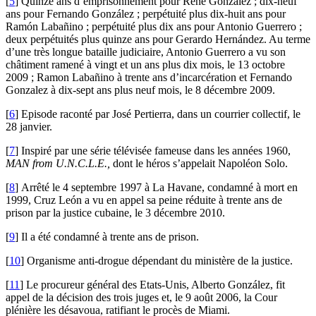
[
5
]
Quinze ans d’emprisonnement pour René González ; dix-neuf
ans pour Fernando González ; perpétuité plus dix-huit ans pour
Ramón Labañino ; perpétuité plus dix ans pour Antonio Guerrero ;
deux perpétuités plus quinze ans pour Gerardo Hernández. Au terme
d’une très longue bataille judiciaire, Antonio Guerrero a vu son
châtiment ramené à vingt et un ans plus dix mois, le 13 octobre
2009 ; Ramon Labañino à trente ans d’incarcération et Fernando
Gonzalez à dix-sept ans plus neuf mois, le 8 décembre 2009.
[
6
]
Episode raconté par José Pertierra, dans un courrier collectif, le
28 janvier.
[
7
]
Inspiré par une série télévisée fameuse dans les années 1960,
MAN from U.N.C.L.E.,
dont le héros s’appelait Napoléon Solo.
[
8
]
Arrêté le 4 septembre 1997
à La Havane, condamné à mort en
1999, Cruz León a vu en appel sa peine réduite à trente ans de
prison par la justice cubaine, le 3 décembre 2010.
[
9
]
Il a été condamné à trente ans de prison.
[
10
]
Organisme anti-drogue dépendant du ministère de la justice.
[
11
]
Le procureur général des Etats-Unis, Alberto González, fit
appel de la décision des trois juges et, le 9 août 2006, la Cour
plénière les désavoua, ratifiant le procès de Miami.