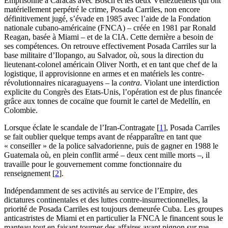
Emprisonné à Caracas avec Bosch et les deux Vénézuéliens qui ont
matériellement perpétré le crime, Posada Carriles, non encore
définitivement jugé, s’évade en 1985 avec l’aide de la Fondation
nationale cubano-américaine (FNCA) – créée en 1981 par Ronald
Reagan, basée à Miami – et de la CIA. Cette dernière a besoin de
ses compétences. On retrouve effectivement Posada Carriles sur la
base militaire d’Ilopango, au Salvador, où, sous la direction du
lieutenant-colonel américain Oliver North, et en tant que chef de la
logistique, il approvisionne en armes et en matériels les contre-
révolutionnaires nicaraguayens – la
contra
. Violant une interdiction
explicite du Congrès des Etats-Unis, l’opération est de plus financée
grâce aux tonnes de cocaïne que fournit le cartel de Medellín, en
Colombie.
Lorsque éclate le scandale de l’Iran-Contragate
[
1
]
, Posada Carriles
se fait oublier quelque temps avant de réapparaître en tant que
« conseiller » de la police salvadorienne, puis de gagner en 1988 le
Guatemala où, en plein conflit armé – deux cent mille morts –, il
travaille pour le gouvernement comme fonctionnaire du
renseignement
[
2
]
.
Indépendamment de ses activités au service de l’Empire, des
dictatures continentales et des luttes contre-insurrectionnelles, la
priorité de Posada Carriles est toujours demeurée Cuba. Les groupes
anticastristes de Miami et en particulier la FNCA le financent sous le
manteau tout en faisant tourner des affaires ayant pignon sur rue.