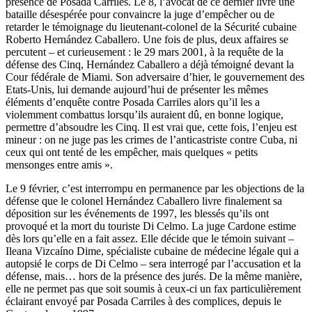
présence de Posada Carriles. Le 8, l’avocat de ce dernier livre une
bataille désespérée pour convaincre la juge d’empêcher ou de
retarder le témoignage du lieutenant-colonel de la Sécurité cubaine
Roberto Hernández Caballero. Une fois de plus, deux affaires se
percutent – et curieusement : le 29 mars 2001, à la requête de la
défense des Cinq, Hernández Caballero a déjà témoigné devant la
Cour fédérale de Miami. Son adversaire d’hier, le gouvernement des
Etats-Unis, lui demande aujourd’hui de présenter les mêmes
éléments d’enquête contre Posada Carriles alors qu’il les a
violemment combattus lorsqu’ils auraient dû, en bonne logique,
permettre d’absoudre les Cinq. Il est vrai que, cette fois, l’enjeu est
mineur : on ne juge pas les crimes de l’anticastriste contre Cuba, ni
ceux qui ont tenté de les empêcher, mais quelques « petits
mensonges entre amis ».
Le 9 février, c’est interrompu en permanence par les objections de la
défense que le colonel Hernández Caballero livre finalement sa
déposition sur les événements de 1997, les blessés qu’ils ont
provoqué et la mort du touriste Di Celmo. La juge Cardone estime
dès lors qu’elle en a fait assez. Elle décide que le témoin suivant –
Ileana Vizcaíno Dime, spécialiste cubaine de médecine légale qui a
autopsié le corps de Di Celmo – sera interrogé par l’accusation et la
défense, mais… hors de la présence des jurés. De la même manière,
elle ne permet pas que soit soumis à ceux-ci un fax particulièrement
éclairant envoyé par Posada Carriles à des complices, depuis le