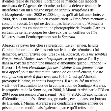
d’entrée réelle de l’accusé. Sortant de sa manche des rapports
médicaux de l’Agence de sécurité sociale, la défense tente de le
discréditer : on lui a diagnostiqué de sérieux symptômes de
schizophrénie, entre 2002 et 2004, après qu’il ait fait une chute, en
2000, depuis un immeuble en construction. « Problèmes mentaux »
conclut l’avocat. Ce qui ne devrait pas faire oublier qu’Abascal a
prouvé ses dires en montrant une photographie de Posada Carriles
en train de se faire couper les cheveux par un coiffeur de l’île
Mujeres, avant l’embarquement sur la
Santrina
.
Abascal va payer très cher sa prestation. Le 27 janvier, la juge
Cardone lui ordonne de s’asseoir sur le banc des témoins et lui
demande, avant l’arrivée des jurés :
« M. Abascal, vous me semblez
être perturbé. Voulez-vous m’expliquer ce qui se passe ? »
Il y a
dans la voix du témoin une nuance d’amertume quand il répond :
«
[l’avocat]
Arturo Hernández fait des histoires à ma femme et elle
m’a appelé pour me dire qu’en raison de ce harcèlement, elle ne
veut plus rien avoir à faire avec moi
[
6
]
. »
C’est qu’Abascal
provoque la haine, et depuis longtemps. Il a aussi été un témoin
« clé » de l’accusation lors de la comparution de Santiago Álvarez,
le propriétaire de la
Santrina
, en 2006, à Miami. Arrêté par le FBI en
2004 pour possession d’un arsenal – AK-47 et AR-15 aux numéros
d’identification limés, silencieux, grenades, etc. –, dans son bureau
de Hialeah, à Miami, Álvarez a été condamné à quatre années de
prison pour ce motif, mais également parce qu’il refusait de