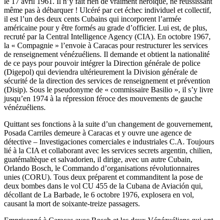
le 17 avril 1961. Il n’y fait rien de vraiment héroïque, ne réussissant
même pas à débarquer ! Ulcéré par cet échec individuel et collectif,
il est l’un des deux cents Cubains qui incorporent l’armée
américaine pour y être formés au grade d’officier. Lui est, de plus,
recruté par la Central Intelligence Agency (CIA). En octobre 1967,
la « Compagnie » l’envoie à Caracas pour restructurer les services
de renseignement vénézuéliens. Il demande et obtient la nationalité
de ce pays pour pouvoir intégrer la Direction générale de police
(Digepol) qui deviendra ultérieurement la Division générale de
sécurité de la direction des services de renseignement et prévention
(Disip). Sous le pseudonyme de « commissaire Basilio », il s’y livre
jusqu’en 1974 à la répression féroce des mouvements de gauche
vénézuéliens.
Quittant ses fonctions à la suite d’un changement de gouvernement,
Posada Carriles demeure à Caracas et y ouvre une agence de
détective – Investigaciones comerciales e industriales C.A. Toujours
lié à la CIA et collaborant avec les services secrets argentin, chilien,
guatémaltèque et salvadorien, il dirige, avec un autre Cubain,
Orlando Bosch, le Commando d’organisations révolutionnaires
unies (CORU). Tous deux préparent et commanditent la pose de
deux bombes dans le vol CU 455 de la Cubana de Aviación qui,
décollant de La Barbade, le 6 octobre 1976, explosera en vol,
causant la mort de soixante-treize passagers.