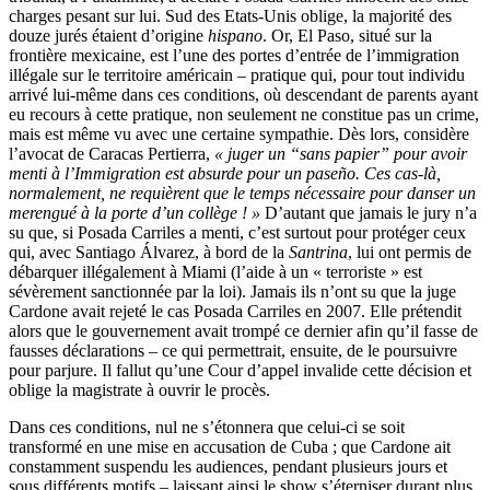
charges pesant sur lui. Sud des Etats-Unis oblige, la majorité des
douze jurés étaient d’origine
hispano
. Or, El Paso, situé sur la
frontière mexicaine, est l’une des portes d’entrée de l’immigration
illégale sur le territoire américain – pratique qui, pour tout individu
arrivé lui-même dans ces conditions, où descendant de parents ayant
eu recours à cette pratique, non seulement ne constitue pas un crime,
mais est même vu avec une certaine sympathie. Dès lors, considère
l’avocat de Caracas Pertierra,
« juger un “sans papier” pour avoir
menti à l’Immigration est absurde pour un paseño. Ces cas-là,
normalement, ne requièrent que le temps nécessaire pour danser un
merengué à la porte d’un collège ! »
D’autant que jamais le jury n’a
su que, si Posada Carriles a menti, c’est surtout pour protéger ceux
qui, avec Santiago Álvarez, à bord de la
Santrina
, lui ont permis de
débarquer illégalement à Miami (l’aide à un « terroriste » est
sévèrement sanctionnée par la loi). Jamais ils n’ont su que la juge
Cardone avait rejeté le cas Posada Carriles en 2007. Elle prétendit
alors que le gouvernement avait trompé ce dernier afin qu’il fasse de
fausses déclarations – ce qui permettrait, ensuite, de le poursuivre
pour parjure. Il fallut qu’une Cour d’appel invalide cette décision et
oblige la magistrate à ouvrir le procès.
Dans ces conditions, nul ne s’étonnera que celui-ci se soit
transformé en une mise en accusation de Cuba ; que Cardone ait
constamment suspendu les audiences, pendant plusieurs jours et
sous différents motifs – laissant ainsi le show s’éterniser durant plus