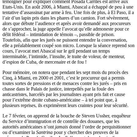
témoigner pour expliquer comment Posada Carriles est arrivé aux
Etats-Unis. En août 2006, à Miami, Abascal a échappé de peu à une
tentative d’assassinat par arme à feu. Une fois de plus, à El Paso, il a
l’air d’un lapin pris dans les phares d’un camion. Fort sévèrement,
alors que débute l’audience et après avoir demandé aux procureurs
de s’approcher, la juge appelle l’avocat qu’elle admoneste pour ce
délit fédéral – intimidation de témoin –, passible de prison.
Toutefois, afin que les jurés ne puissent entendre la conversation,
elle a préalablement coupé son micro. Lorsque la séance reprend son
cours, l’avocat met Abascal sur le gril pendant un temps
interminable, l’intimide, l’insulte, le traite de voleur, de menteur,
d’espion de Cuba, de mercenaire et de fou !
Pour mémoire, on notera que pendant les sept mois du procès des
Cinq, à Miami, en 2000 et 2001, c’est le procureur qui a permis
toutes sortes de pressions et de menaces contre les jurés – pris en
chasse dans le Palais de justice, interpellés par la foule des
anticastristes, harcelés par les journalistes ayant pris fait et cause
pour l’extrême droite cubano-américaine – à tel point que, à
plusieurs reprises, ils exprimèrent leurs craintes pour leur sécurité.
Le 7 février, on apprend de la bouche de Steven Ussher, enquêteur
du Service d’immigration et de contrôle des douanes, que les
autorités américaines n’ont
jamais
donné l’ordre de perquisitionner
ou d’examiner la
Santrina
pour y chercher des preuves de la