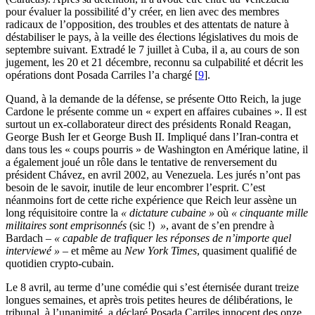
pour évaluer la possibilité d’y créer, en lien avec des membres
radicaux de l’opposition, des troubles et des attentats de nature à
déstabiliser le pays, à la veille des élections législatives du mois de
septembre suivant. Extradé le 7 juillet à Cuba, il a, au cours de son
jugement, les 20 et 21 décembre, reconnu sa culpabilité et décrit les
opérations dont Posada Carriles l’a chargé
[
9
]
.
Quand, à la demande de la défense, se présente Otto Reich, la juge
Cardone le présente comme un « expert en affaires cubaines ». Il est
surtout un ex-collaborateur direct des présidents Ronald Reagan,
George Bush Ier et George Bush II. Impliqué dans l’Iran-contra et
dans tous les « coups pourris » de Washington en Amérique latine, il
a également joué un rôle dans le tentative de renversement du
président Chávez, en avril 2002, au Venezuela. Les jurés n’ont pas
besoin de le savoir, inutile de leur encombrer l’esprit. C’est
néanmoins fort de cette riche expérience que Reich leur assène un
long réquisitoire contre la
« dictature cubaine »
où
« cinquante mille
militaires sont emprisonnés
(sic !)
»
, avant de s’en prendre à
Bardach –
« capable de trafiquer les réponses de n’importe quel
interviewé » –
et même au
New York Times
, quasiment qualifié de
quotidien crypto-cubain.
Le 8 avril, au terme d’une comédie qui s’est éternisée durant treize
longues semaines, et après trois petites heures de délibérations, le
tribunal, à l’unanimité, a déclaré Posada Carriles innocent des onze