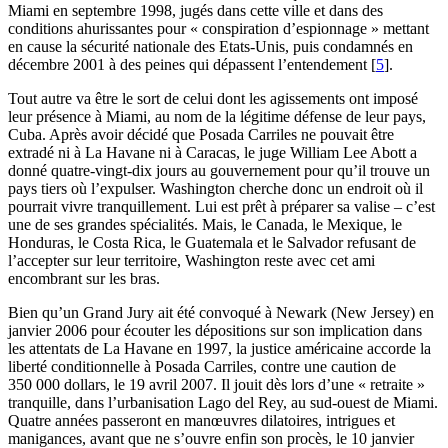
Miami en septembre 1998, jugés dans cette ville et dans des
conditions ahurissantes pour « conspiration d’espionnage » mettant
en cause la sécurité nationale des Etats-Unis, puis condamnés en
décembre 2001 à des peines qui dépassent l’entendement
[
5
]
.
Tout autre va être le sort de celui dont les agissements ont imposé
leur présence à Miami, au nom de la légitime défense de leur pays,
Cuba. Après avoir décidé que Posada Carriles ne pouvait être
extradé ni à La Havane ni à Caracas, le juge William Lee Abott a
donné quatre-vingt-dix jours au gouvernement pour qu’il trouve un
pays tiers où l’expulser. Washington cherche donc un endroit où il
pourrait vivre tranquillement. Lui est prêt à préparer sa valise – c’est
une de ses grandes spécialités. Mais, le Canada, le Mexique, le
Honduras, le Costa Rica, le Guatemala et le Salvador refusant de
l’accepter sur leur territoire, Washington reste avec cet ami
encombrant sur les bras.
Bien qu’un Grand Jury ait été convoqué à Newark (New Jersey) en
janvier 2006 pour écouter les dépositions sur son implication dans
les attentats de La Havane en 1997, la justice américaine accorde la
liberté conditionnelle à Posada Carriles, contre une caution de
350 000 dollars, le 19 avril 2007. Il jouit dès lors d’une « retraite »
tranquille, dans l’urbanisation Lago del Rey, au sud-ouest de Miami.
Quatre années passeront en manœuvres dilatoires, intrigues et
manigances, avant que ne s’ouvre enfin son procès, le 10 janvier