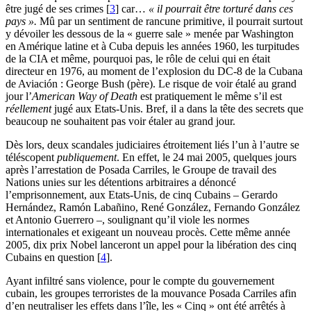
être jugé de ses crimes
[
3
]
car…
« il pourrait être torturé dans ces
pays ».
Mû par un sentiment de rancune primitive, il pourrait surtout
y dévoiler les dessous de la « guerre sale » menée par Washington
en Amérique latine et à Cuba depuis les années 1960, les turpitudes
de la CIA et même, pourquoi pas, le rôle de celui qui en était
directeur en 1976, au moment de l’explosion du DC-8 de la Cubana
de Aviación : George Bush (père). Le risque de voir étalé au grand
jour l’
American
Way of Death
est pratiquement le même s’il est
réellement
jugé aux Etats-Unis. Bref, il a dans la tête des secrets que
beaucoup ne souhaitent pas voir étaler au grand jour.
Dès lors, deux scandales judiciaires étroitement liés l’un à l’autre se
téléscopent
publiquement
. En effet, le 24 mai 2005, quelques jours
après l’arrestation de Posada Carriles, le Groupe de travail des
Nations unies sur les détentions arbitraires a dénoncé
l’emprisonnement, aux Etats-Unis, de cinq Cubains – Gerardo
Hernández, Ramón Labañino, René González, Fernando González
et Antonio Guerrero –, soulignant qu’il viole les normes
internationales et exigeant un nouveau procès. Cette même année
2005, dix prix Nobel lanceront un appel pour la libération des cinq
Cubains en question
[
4
]
.
Ayant infiltré sans violence, pour le compte du gouvernement
cubain, les groupes terroristes de la mouvance Posada Carriles afin
d’en neutraliser les effets dans l’île, les « Cinq » ont été arrêtés à