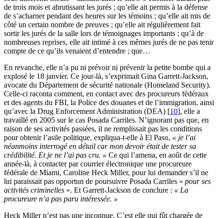
de trois mois et abrutissant les jurés ; qu’elle ait permis à la défense
de s’acharner pendant des heures sur les témoins ; qu’elle ait mis de
côté un certain nombre de preuves ; qu’elle ait régulièrement fait
sortir les jurés de la salle lors de témoignages importants ; qu’à de
nombreuses reprises, elle ait intimé à ces mêmes jurés de ne pas tenir
compte de ce qu’ils venaient d’entendre ; que…
En revanche, elle n’a pu ni prévoir ni prévenir la petite bombe qui a
explosé le 18 janvier. Ce jour-là, s’exprimait Gina Garrett-Jackson,
avocate du Département de sécurité nationale (Homeland Security).
Celle-ci raconta comment, en contact avec des procureurs fédéraux
et des agents du FBI, la Police des douanes et de l’immigration, ainsi
qu’avec la Drug Enforcement Administration (DEA)
[
10
]
, elle a
travaillé en 2005 sur le cas Posada Carriles. N’ignorant pas que, en
raison de ses activités passées, il ne remplissait pas les conditions
pour obtenir l’asile politique, expliqua-t-elle à El Paso,
« je l’ai
néanmoins interrogé en détail car mon devoir était de tester sa
crédibilité. Et je ne l’ai pas cru. »
Ce qui l’amena, en août de cette
année-là, à contacter par courrier électronique une procureure
fédérale de Miami, Caroline Heck Miller, pour lui demander s’il ne
lui paraissait pas opportun de poursuivre Posada Carriles «
pour ses
activités criminelles
». Et Garrett-Jackson de conclure :
« La
procureure n’a pas paru intéressée. »
Heck Miller n’est pas une inconnue. C’est elle qui fût chargée de