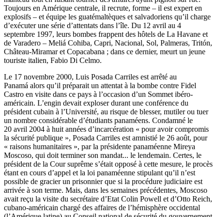
Toujours en Amérique centrale, il recrute, forme – il est expert en
explosifs – et équipe les guatémaltèques et salvadoriens qu’il charge
d’exécuter une série d’attentats dans l’île. Du 12 avril au 4
septembre 1997, leurs bombes frappent des hôtels de La Havane et
de Varadero – Meliá Cohiba, Capri, Nacional, Sol, Palmeras, Tritón,
Château-Miramar et Copacabana ; dans ce dernier, meurt un jeune
touriste italien, Fabio Di Celmo.
Le 17 novembre 2000, Luis Posada Carriles est arrêté au
Panamá alors qu’il préparait un attentat à la bombe contre Fidel
Castro en visite dans ce pays à l’occasion d’un Sommet ibéro-
américain. L’engin devait exploser durant une conférence du
président cubain à l’Université, au risque de blesser, mutiler ou tuer
un nombre considérable d’étudiants panaméens. Condamné le
20 avril 2004 à huit années d’incarcération « pour avoir compromis
la sécurité publique », Posada Carriles est amnistié le 26 août, pour
« raisons humanitaires », par la présidente panaméenne Mireya
Moscoso, qui doit terminer son mandat... le lendemain. Certes, le
président de la Cour suprême s’était opposé à cette mesure, le procès
étant en cours d’appel et la loi panaméenne stipulant qu’il n’est
possible de gracier un prisonnier que si la procédure judiciaire est
arrivée à son terme. Mais, dans les semaines précédentes, Moscoso
avait reçu la visite du secrétaire d’Etat Colin Powell et d’Otto Reich,
cubano-américain chargé des affaires de l’hémisphère occidental
(l’Amérique latine) au Conseil national de sécurité du gouvernement