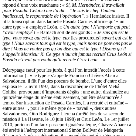
répond d’une voix tranchante :
« Si, M. Hernández, il travaillait
pour Posada. Celui-ci me l’a dit – “Je suis le chef, l’auteur
intellectuel, le responsable de l’opération”. »
Hernández insiste. Il
lit la transcription dans laquelle Posada Carriles affirme qu’ « un
autre type » a employé León.
« Un autre type ! N’importe qui peut
l’avoir employé ! »
Bardach sort de ses gonds :
« Je sais qui est le
type, vous savez qui est le type, eux
[les procureurs]
savent qui est le
type ! Nous savons tous qui est le type, mais nous ne pouvons pas le
dire ! Vous ne voulez pas qu’on dise qui est le type ! Disons qu’il
s’appelle Monsieur X. Ce type n’aurait jamais recruté Cruz León si
Posada n’avait pas voulu qu’il recrute Cruz León… »
Décryptage (sauf pour les jurés, à qui l’on interdit l’accès à cette
information) : « le type » s’appelle Francisco Chávez Abarca.
Salvadorien, il fût l’un des poseurs de bombe. L’une d’entre elles
explosa le 12 avril 1997, dans la discothèque de l’hôtel Meliá
Cohíba, provoquant d’importants dégâts ; une autre, dissimulée au
quinzième étage du même établissement, put être désamorcée à
temps. Sur instruction de Posada Carriles, il a recruté et entraîné –
entre autres –, pour le même type de « travail », deux autres
Salvadoriens, Otto Rodríguez Llerena (arrêté lors de sa seconde
mission à La Havane, le 10 juin 1998) et Cruz León. Le 1er juillet
2010, porteur d’un faux passeport guatémaltèque, Chávez Abarca a
été arrêté à l’aéroport international Simón Bolívar de Maiquetía
(Caracas). Après sa détention, il a avoué être entré au Venezuela