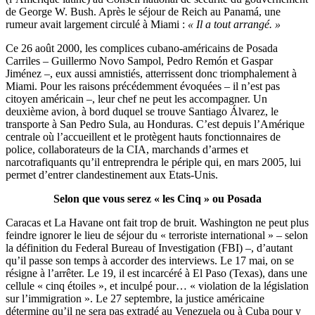
de George W. Bush. Après le séjour de Reich au Panamá, une
rumeur avait largement circulé à Miami :
« Il a tout arrangé. »
Ce 26 août 2000, les complices cubano-américains de Posada
Carriles – Guillermo Novo Sampol, Pedro Remón et Gaspar
Jiménez –, eux aussi amnistiés, atterrissent donc triomphalement à
Miami. Pour les raisons précédemment évoquées – il n’est pas
citoyen américain –, leur chef ne peut les accompagner. Un
deuxième avion, à bord duquel se trouve Santiago Álvarez, le
transporte à San Pedro Sula, au Honduras. C’est depuis l’Amérique
centrale où l’accueillent et le protègent hauts fonctionnaires de
police, collaborateurs de la CIA, marchands d’armes et
narcotrafiquants qu’il entreprendra le périple qui, en mars 2005, lui
permet d’entrer clandestinement aux Etats-Unis.
Selon que vous serez « les Cinq » ou Posada
Caracas et La Havane ont fait trop de bruit. Washington ne peut plus
feindre ignorer le lieu de séjour du « terroriste international » – selon
la définition du Federal Bureau of Investigation (FBI) –, d’autant
qu’il passe son temps à accorder des interviews. Le 17 mai, on se
résigne à l’arrêter. Le 19, il est incarcéré à El Paso (Texas), dans une
cellule « cinq étoiles », et inculpé pour… « violation de la législation
sur l’immigration ». Le 27 septembre, la justice américaine
détermine qu’il ne sera pas extradé au Venezuela ou à Cuba pour y