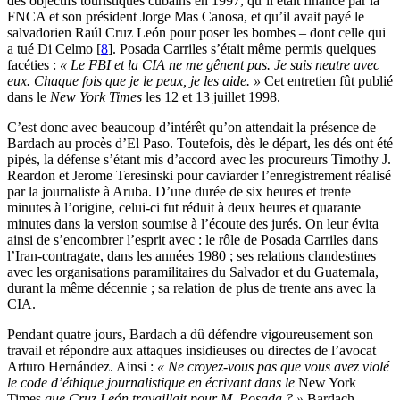
des objectifs touristiques cubains en 1997, qu’il était financé par la
FNCA et son président Jorge Mas Canosa, et qu’il avait payé le
salvadorien Raúl Cruz León pour poser les bombes – dont celle qui
a tué Di Celmo
[
8
]
. Posada Carriles s’était même permis quelques
facéties :
« Le FBI et la CIA ne me gênent pas. Je suis neutre avec
eux. Chaque fois que je le peux, je les aide. »
Cet entretien fût publié
dans le
New York Times
les 12 et 13 juillet 1998.
C’est donc avec beaucoup d’intérêt qu’on attendait la présence de
Bardach au procès d’El Paso. Toutefois, dès le départ, les dés ont été
pipés, la défense s’étant mis d’accord avec les procureurs Timothy J.
Reardon et Jerome Teresinski pour caviarder l’enregistrement réalisé
par la journaliste à Aruba. D’une durée de six heures et trente
minutes à l’origine, celui-ci fut réduit à deux heures et quarante
minutes dans la version soumise à l’écoute des jurés. On leur évita
ainsi de s’encombrer l’esprit avec : le rôle de Posada Carriles dans
l’Iran-contragate, dans les années 1980 ; ses relations clandestines
avec les organisations paramilitaires du Salvador et du Guatemala,
durant la même décennie ; sa relation de plus de trente ans avec la
CIA.
Pendant quatre jours, Bardach a dû défendre vigoureusement son
travail et répondre aux attaques insidieuses ou directes de l’avocat
Arturo Hernández. Ainsi :
« Ne croyez-vous pas que vous avez violé
le code d’éthique journalistique en écrivant dans le
New York
Times
que Cruz León travaillait pour M. Posada ? »
Bardach