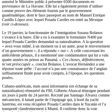
autorisé le Ministère public à présenter 6500 documents en
provenance de La Havane. Elle lui a également permis d’utiliser
comme preuve des éléments fournis par le gouvernement
guatémaltèque, dont le faux passeport au nom de Manuel Enrique
Castillo López avec lequel Posada Carriles est entré au Mexique
(voir ci-dessous)
.
Le 19 janvier, la fonctionnaire de l’immigration Susana Bolanos
s’avance à la barre. Elle a eu à examiner le formulaire N400 par
lequel Posada Carriles demandait sa naturalisation. A la question
« avez-vous milité, à un moment ou à un autre, pour le renversement
d’un gouvernement », il a répondu « oui ». A celle concernant les
antécédents pénaux, il a mentionné une condamnation qui lui a valu
quatre années en prison au Panamá.
« Ces choses, définitivement,
m’ont préoccupée »,
conclut Bolanos. L’avocat Hernández a une
réponse toute prête : l’accusé n’a pas une connaissance de l’anglais
suffisamment fluide pour avoir compris, à l’époque, les questions
posées.
Cubano-américain, mais aussi informateur (en échange de sa
naturalisation) rémunéré du FBI, Gilberto Abascal témoigne pendant
six jours à partir du 24 janvier. Recruté par Santiago Álvarez comme
mécanicien, il faisait partie de l’équipage qui, à bord du yacht
Santrina
, est venu récupérer Posada Carriles dans le Yucatán et l’a
transporté clandestinement à Miami. Il confirme donc la voie