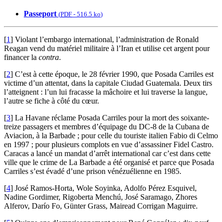
Passeport
(
PDF
-
516.5 ko
)
[
1
]
Violant l’embargo international, l’administration de Ronald
Reagan vend du matériel militaire à l’Iran et utilise cet argent pour
financer la
contra
.
[
2
]
C’est à cette époque, le 28 février 1990, que Posada Carriles est
victime d’un attentat, dans la capitale Ciudad Guatemala. Deux tirs
l’atteignent : l’un lui fracasse la mâchoire et lui traverse la langue,
l’autre se fiche à côté du cœur.
[
3
]
La Havane réclame Posada Carriles pour la mort des soixante-
treize passagers et membres d’équipage du DC-8 de la Cubana de
Aviacion, à la Barbade ; pour celle du touriste italien Fabio di Celmo
en 1997 ; pour plusieurs complots en vue d’assassiner Fidel Castro.
Caracas a lancé un mandat d’arrêt international car c’est dans cette
ville que le crime de La Barbade a été organisé et parce que Posada
Carriles s’est évadé d’une prison vénézuélienne en 1985.
[
4
]
José Ramos-Horta, Wole Soyinka, Adolfo Pérez Esquivel,
Nadine Gordimer, Rigoberta Menchú, José Saramago, Zhores
Alferov, Darío Fo, Günter Grass, Mairead Corrigan Maguirre.