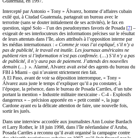
Guatemala, en 1997.
Intercepté par Antonio « Tony » Álvarez, homme d’affaires cubain
exilé qui, à Ciudad Guatemala, partageait un bureau avec le
terroriste (sans se douter initialement de ses activités), le fax en
question, signé Solo – l’un des pseudonymes favoris de Posada
[
7
]
–
exigeait de ses interlocuteurs des informations précises sur le résultat
de leurs attentats dans l’île, alors attribués à l’opposition interne par
les médias internationaux :
« Comme je vous l’ai expliqué, s’il n’y a
pas de publicité, le travail est inutile. Les journaux américains ne
publient rien si l’information n’est pas confirmée.
(…)
S’il n’y a pas
de publicité, il n’y aura pas de paiement. J’attends des nouvelles
demain
(…)
».
Alarmé, Alvarez avait avisé des agents du bureau du
FBI à Miami – qui n’avaient strictement rien fait.
A El Paso, avant de voir sa déposition interrompue, « Tony »
Álvarez aura juste le temps d’expliquer qu’il a pu constater, à
l’époque, la présence, dans le bureau de Posada Carriles, d’un tube
portant la mention « Industrie militaire mexicaine - C-4 - Explosifs
dangereux » – précision apportée en « petit comité », la juge
Cardone ayant eu la délicate attention de faire, une nouvelle fois,
sortir les jurés.
Dans une interview accordée aux journalistes Ann Louise Bardach
et Larry Rother, le 18 juin 1998, dans l’île néerlandaise d’Aruba,
Posada Carriles a reconnu qu’il avait organisé la campagne contre