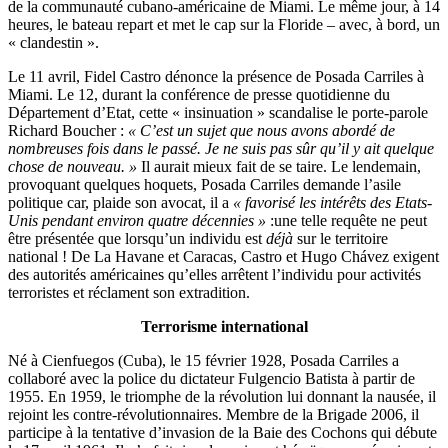
de la communauté cubano-américaine de Miami. Le même jour, à 14
heures, le bateau repart et met le cap sur la Floride – avec, à bord, un
« clandestin ».
Le 11 avril, Fidel Castro dénonce la présence de Posada Carriles à
Miami. Le 12, durant la conférence de presse quotidienne du
Département d’Etat, cette « insinuation » scandalise le porte-parole
Richard Boucher :
« C’est un sujet que nous avons abordé de
nombreuses fois dans le passé. Je ne suis pas sûr qu’il y ait quelque
chose de nouveau. »
Il aurait mieux fait de se taire. Le lendemain,
provoquant quelques hoquets, Posada Carriles demande l’asile
politique car, plaide son avocat, il a
« favorisé les intérêts des Etats-
Unis pendant environ quatre décennies »
:une telle requête ne peut
être présentée que lorsqu’un individu est
déjà
sur le territoire
national ! De La Havane et Caracas, Castro et Hugo Chávez exigent
des autorités américaines qu’elles arrêtent l’individu pour activités
terroristes et réclament son extradition.
Terrorisme international
Né à Cienfuegos (Cuba), le 15 février 1928, Posada Carriles a
collaboré avec la police du dictateur Fulgencio Batista à partir de
1955. En 1959, le triomphe de la révolution lui donnant la nausée, il
rejoint les contre-révolutionnaires. Membre de la Brigade 2006, il
participe à la tentative d’invasion de la Baie des Cochons qui débute