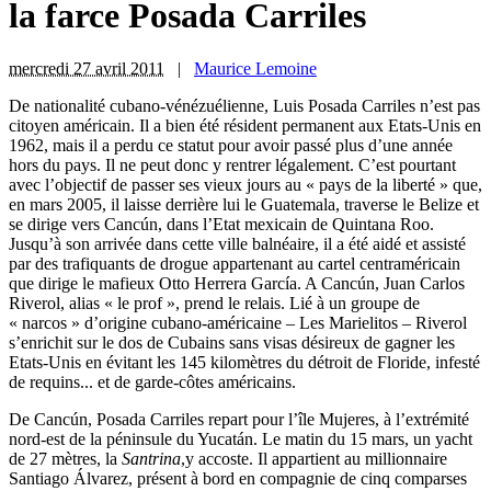
la farce Posada Carriles
mercredi 27 avril 2011
|
Maurice Lemoine
De nationalité cubano-vénézuélienne, Luis Posada Carriles n’est pas
citoyen américain. Il a bien été résident permanent aux Etats-Unis en
1962, mais il a perdu ce statut pour avoir passé plus d’une année
hors du pays. Il ne peut donc y rentrer légalement. C’est pourtant
avec l’objectif de passer ses vieux jours au « pays de la liberté » que,
en mars 2005, il laisse derrière lui le Guatemala, traverse le Belize et
se dirige vers Cancún, dans l’Etat mexicain de Quintana Roo.
Jusqu’à son arrivée dans cette ville balnéaire, il a été aidé et assisté
par des trafiquants de drogue appartenant au cartel centraméricain
que dirige le mafieux Otto Herrera García. A Cancún, Juan Carlos
Riverol, alias « le prof », prend le relais. Lié à un groupe de
« narcos » d’origine cubano-américaine – Les Marielitos – Riverol
s’enrichit sur le dos de Cubains sans visas désireux de gagner les
Etats-Unis en évitant les 145 kilomètres du détroit de Floride, infesté
de requins... et de garde-côtes américains.
De Cancún, Posada Carriles repart pour l’île Mujeres, à l’extrémité
nord-est de la péninsule du Yucatán. Le matin du 15 mars, un yacht
de 27 mètres, la
Santrina
,y accoste. Il appartient au millionnaire
Santiago Álvarez, présent à bord en compagnie de cinq comparses