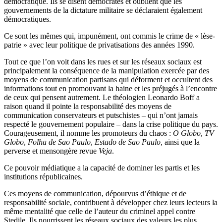
démocratique. Ils se disent démocrates et oublient que les
gouvernements de la dictature militaire se déclaraient également
démocratiques.
Ce sont les mêmes qui, impunément, ont commis le crime de « lèse-
patrie » avec leur politique de privatisations des années 1990.
Tout ce que l’on voit dans les rues et sur les réseaux sociaux est
principalement la conséquence de la manipulation exercée par des
moyens de communication partisans qui déforment et occultent des
informations tout en promouvant la haine et les préjugés à l’encontre
de ceux qui pensent autrement. Le théologien Leonardo Boff a
raison quand il pointe la responsabilité des moyens de
communication conservateurs et putschistes – qui n’ont jamais
respecté le gouvernement populaire – dans la crise politique du pays.
Courageusement, il nomme les promoteurs du chaos :
O Globo
,
TV
Globo
,
Folha de Sao Paulo
,
Estado de Sao Paulo,
ainsi que la
perverse et mensongère revue
Veja
.
Ce pouvoir médiatique a la capacité de dominer les partis et les
institutions républicaines.
Ces moyens de communication, dépourvus d’éthique et de
responsabilité sociale, contribuent à développer chez leurs lecteurs la
même mentalité que celle de l’auteur du criminel appel contre
Stedile. Ils nourrissent les réseaux sociaux des valeurs les plus