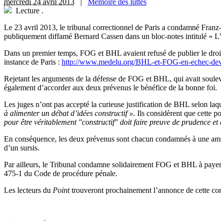
mercredi 24 avril 2013
|
Mémoire des luttes
Lecture
.
L
e 23 avril 2013, le tribunal correctionnel de Paris a condamné Franz
publiquement diffamé Bernard Cassen dans un bloc-notes intitulé « 
Dans un premier temps, FOG et BHL avaient refusé de publier le droit
instance de Paris :
http://www.medelu.org/BHL-et-FOG-en-echec-dev
Rejetant les arguments de la défense de FOG et BHL, qui avait soulevé l
également d’accorder aux deux prévenus le bénéfice de la bonne foi.
Les juges n’ont pas accepté la curieuse justification de BHL selon laqu
à alimenter un débat d’idées constructif »
. Ils considèrent que cette p
pour être véritablement "constructif" doit faire preuve de prudence et 
En conséquence, les deux prévenus sont chacun condamnés à une amend
d’un sursis.
Par ailleurs, le Tribunal condamne solidairement FOG et BHL à payer à 
475-1 du Code de procédure pénale.
Les lecteurs du
Point
trouveront prochainement l’annonce de cette con