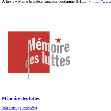
A lire
: « Même la justice française condamne BHL… » :
http://www
Mémoire des luttes
260 article(s) publié(s)