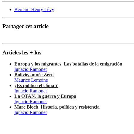
Bernard-Henry Lévy
Partagez cet article
Articles les + lus
Europa y los migrantes. Las batallas de la emigración
Ignacio Ramonet
Bolivie, année Zéro
Maurice Lemoine
¿Es político el clima ?
Ignacio Ramonet
La OTAN, la guerra y Europa
Ignacio Ramonet
Marc Bloch. Historia, política y resistencia
Ignacio Ramonet