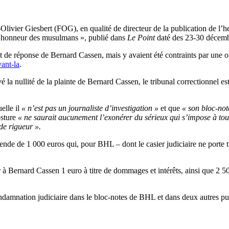
-Olivier Giesbert (FOG), en qualité de directeur de la publication de l
L’honneur des musulmans », publié dans
Le Point
daté des 23-30 décem
 de réponse de Bernard Cassen, mais y avaient été contraints par une o
ant-la
.
a nullité de la plainte de Bernard Cassen, le tribunal correctionnel est
elle il
« n’est pas un journaliste d’investigation »
et que
« son bloc-not
osture
« ne saurait aucunement l’exonérer du sérieux qui s’impose à tou
de rigueur ».
e de 1 000 euros qui, pour BHL – dont le casier judiciaire ne porte t
Bernard Cassen 1 euro à titre de dommages et intérêts, ainsi que 2 500 e
damnation judiciaire dans le bloc-notes de BHL et dans deux autres pub