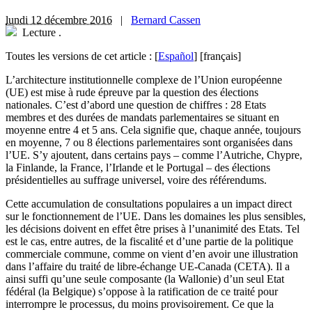
lundi 12 décembre 2016
|
Bernard Cassen
Lecture
.
Toutes les versions de cet article :
[
Español
]
[français]
L
’architecture institutionnelle complexe de l’Union européenne
(UE) est mise à rude épreuve par la question des élections
nationales. C’est d’abord une question de chiffres : 28 Etats
membres et des durées de mandats parlementaires se situant en
moyenne entre 4 et 5 ans. Cela signifie que, chaque année, toujours
en moyenne, 7 ou 8 élections parlementaires sont organisées dans
l’UE. S’y ajoutent, dans certains pays – comme l’Autriche, Chypre,
la Finlande, la France, l’Irlande et le Portugal – des élections
présidentielles au suffrage universel, voire des référendums.
Cette accumulation de consultations populaires a un impact direct
sur le fonctionnement de l’UE. Dans les domaines les plus sensibles,
les décisions doivent en effet être prises à l’unanimité des Etats. Tel
est le cas, entre autres, de la fiscalité et d’une partie de la politique
commerciale commune, comme on vient d’en avoir une illustration
dans l’affaire du traité de libre-échange UE-Canada (CETA). Il a
ainsi suffi qu’une seule composante (la Wallonie) d’un seul Etat
fédéral (la Belgique) s’oppose à la ratification de ce traité pour
interrompre le processus, du moins provisoirement. Ce que la