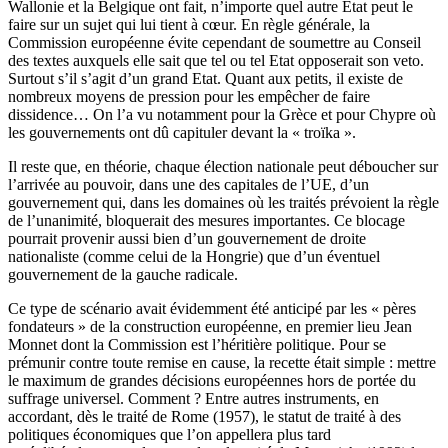
Wallonie et la Belgique ont fait, n’importe quel autre Etat peut le
faire sur un sujet qui lui tient à cœur. En règle générale, la
Commission européenne évite cependant de soumettre au Conseil
des textes auxquels elle sait que tel ou tel Etat opposerait son veto.
Surtout s’il s’agit d’un grand Etat. Quant aux petits, il existe de
nombreux moyens de pression pour les empêcher de faire
dissidence… On l’a vu notamment pour la Grèce et pour Chypre où
les gouvernements ont dû capituler devant la « troïka ».
Il reste que, en théorie, chaque élection nationale peut déboucher sur
l’arrivée au pouvoir, dans une des capitales de l’UE, d’un
gouvernement qui, dans les domaines où les traités prévoient la règle
de l’unanimité, bloquerait des mesures importantes. Ce blocage
pourrait provenir aussi bien d’un gouvernement de droite
nationaliste (comme celui de la Hongrie) que d’un éventuel
gouvernement de la gauche radicale.
Ce type de scénario avait évidemment été anticipé par les « pères
fondateurs » de la construction européenne, en premier lieu Jean
Monnet dont la Commission est l’héritière politique. Pour se
prémunir contre toute remise en cause, la recette était simple : mettre
le maximum de grandes décisions européennes hors de portée du
suffrage universel. Comment ? Entre autres instruments, en
accordant, dès le traité de Rome (1957), le statut de traité à des
politiques économiques que l’on appellera plus tard