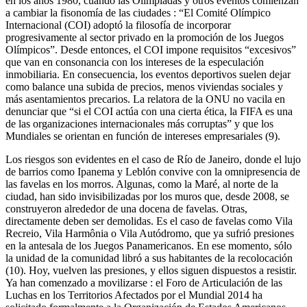
en los años 1980, cuando las Olimpiadas y otros eventos comienzan
a cambiar la fisonomía de las ciudades : “El Comité Olímpico
Internacional (COI) adoptó la filosofía de incorporar
progresivamente al sector privado en la promoción de los Juegos
Olímpicos”. Desde entonces, el COI impone requisitos “excesivos”
que van en consonancia con los intereses de la especulación
inmobiliaria. En consecuencia, los eventos deportivos suelen dejar
como balance una subida de precios, menos viviendas sociales y
más asentamientos precarios. La relatora de la ONU no vacila en
denunciar que “si el COI actúa con una cierta ética, la FIFA es una
de las organizaciones internacionales más corruptas” y que los
Mundiales se orientan en función de intereses empresariales (9).
Los riesgos son evidentes en el caso de Río de Janeiro, donde el lujo
de barrios como Ipanema y Leblón convive con la omnipresencia de
las favelas en los morros. Algunas, como la Maré, al norte de la
ciudad, han sido invisibilizadas por los muros que, desde 2008, se
construyeron alrededor de una docena de favelas. Otras,
directamente deben ser demolidas. Es el caso de favelas como Vila
Recreio, Vila Harmônia o Vila Autódromo, que ya sufrió presiones
en la antesala de los Juegos Panamericanos. En ese momento, sólo
la unidad de la comunidad libró a sus habitantes de la recolocación
(10). Hoy, vuelven las presiones, y ellos siguen dispuestos a resistir.
Ya han comenzado a movilizarse : el Foro de Articulación de las
Luchas en los Territorios Afectados por el Mundial 2014 ha