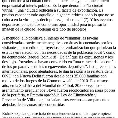
que concibe a la ciudad como una mercancía y antepone el lucro
empresarial al interés público. Es lo que denomina “la ciudad
vitrina” : una “ciudad reducida a su faceta de exportación. Es
preciso esconder todo aquello que genera críticas, todo lo que no se
coloca en la vitrina, es decir pobreza, miseria…” (7). Y los eventos
deportivos, concebidos como una oportunidad para impulsar la
imagen de la ciudad, aceleran este tipo de procesos.
A menudo, ello conlleva el intento de “eliminar las favelas
consideradas estéticamente negativas en áreas frecuentadas por los
visitantes, por medio de proyectos de reurbanización que priorizan la
estética en relación con las necesidades de la población local”, como
ha denunciado Raquel Rolnik (8). De ahí que las expulsiones y los
desalojos forzados se hayan convertido en “una característica común
de los preparativos de los megaeventos deportivos”. Los precedentes
internacionales, poco alentadores, le dan la razón a la relatora de la
ONU : en Nueva Delhi fueron desalojadas 35.000 familias con
motivo de los Juegos de la Commonwealth de 2010. Ese mismo
año, en la Sudáfrica del Mundial de Fútbol, 20.000 vecinos del
asentamiento irregular Joe Slovo fueron recolocados en áreas pobres
de la periferia, y Pretoria aprobó la Ley de Eliminación y
Prevención de Villas para trasladar a sus vecinos a campamentos
alejados de las zonas más concurridas.
Rolnik explica que se trata de una tendencia mundial que empieza