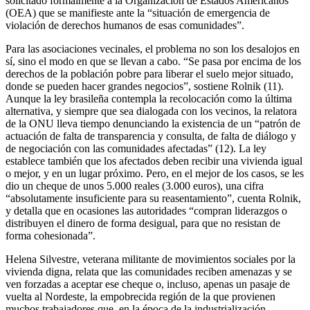
solicitado formalmente a la Organización de Estados Americanos
(OEA) que se manifieste ante la “situación de emergencia de
violación de derechos humanos de esas comunidades”.
Para las asociaciones vecinales, el problema no son los desalojos en
sí, sino el modo en que se llevan a cabo. “Se pasa por encima de los
derechos de la población pobre para liberar el suelo mejor situado,
donde se pueden hacer grandes negocios”, sostiene Rolnik (11).
Aunque la ley brasileña contempla la recolocación como la última
alternativa, y siempre que sea dialogada con los vecinos, la relatora
de la ONU lleva tiempo denunciando la existencia de un “patrón de
actuación de falta de transparencia y consulta, de falta de diálogo y
de negociación con las comunidades afectadas” (12). La ley
establece también que los afectados deben recibir una vivienda igual
o mejor, y en un lugar próximo. Pero, en el mejor de los casos, se les
dio un cheque de unos 5.000 reales (3.000 euros), una cifra
“absolutamente insuficiente para su reasentamiento”, cuenta Rolnik,
y detalla que en ocasiones las autoridades “compran liderazgos o
distribuyen el dinero de forma desigual, para que no resistan de
forma cohesionada”.
Helena Silvestre, veterana militante de movimientos sociales por la
vivienda digna, relata que las comunidades reciben amenazas y se
ven forzadas a aceptar ese cheque o, incluso, apenas un pasaje de
vuelta al Nordeste, la empobrecida región de la que provienen
muchos trabajadores que, en la época de la industrialización