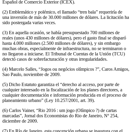
Español de Comercio Exterior (ICEX).
(2) Emblemático y polémico, el llamado “tren bala” requeriría de
una inversión de más de 30.000 millones de dólares. La licitación ha
sido postergada varias veces.
(3) En aquella ocasión, se había presupuestado 700 millones de
reales (unos 430 millones de dólares), pero el gasto final se disparó
hasta 4.000 millones (2.500 millones de dólares), y sin embargo
muchas obras, especialmente de infraestructura, no se terminaron o
no llegaron a iniciarse. El Tribunal de Cuentas de la Unión (TCU)
detectó casos de sobrefacturación y otras irregularidades.
(4) Marcelo Salles, “Jogos ou negócios olímpicos ?”, Caros Amigos,
Sao Paulo, noviembre de 2009.
(5) Dicho Estatuto garantiza el “derecho al acceso, por parte de
cualquier interesado en la fiscalización de los planes directores, a
cualquier documentación e información producida en el proceso de
planeamiento urbano” (Ley 10.257/2001, art. 39).
(6) Carlos Vainer, “Rio 2016 : um jogo (Olímpico ?) de cartas
marcadas”, Jornal dos Economistas do Rio de Janeiro, Nº 254,
diciembre de 2009.
(7) En Río de Janeiro, esta concepción urbana se inaugura con el