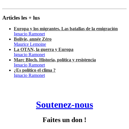
Articles les + lus
Europa y los migrantes. Las batallas de la emigración
Ignacio Ramonet
Bolivie, année Zéro
Maurice Lemoine
La OTAN, la guerra y Europa
Ignacio Ramonet
Marc Bloch. Historia, política y resistencia
Ignacio Ramonet
¿Es político el clima ?
Ignacio Ramonet
Soutenez-nous
Faites un don !