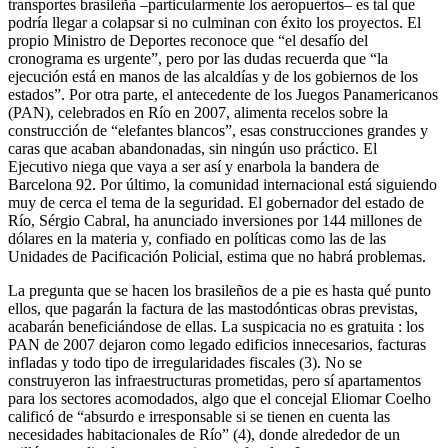
transportes brasileña –particularmente los aeropuertos– es tal que
podría llegar a colapsar si no culminan con éxito los proyectos. El
propio Ministro de Deportes reconoce que “el desafío del
cronograma es urgente”, pero por las dudas recuerda que “la
ejecución está en manos de las alcaldías y de los gobiernos de los
estados”. Por otra parte, el antecedente de los Juegos Panamericanos
(PAN), celebrados en Río en 2007, alimenta recelos sobre la
construcción de “elefantes blancos”, esas construcciones grandes y
caras que acaban abandonadas, sin ningún uso práctico. El
Ejecutivo niega que vaya a ser así y enarbola la bandera de
Barcelona 92. Por último, la comunidad internacional está siguiendo
muy de cerca el tema de la seguridad. El gobernador del estado de
Río, Sérgio Cabral, ha anunciado inversiones por 144 millones de
dólares en la materia y, confiado en políticas como las de las
Unidades de Pacificación Policial, estima que no habrá problemas.
La pregunta que se hacen los brasileños de a pie es hasta qué punto
ellos, que pagarán la factura de las mastodónticas obras previstas,
acabarán beneficiándose de ellas. La suspicacia no es gratuita : los
PAN de 2007 dejaron como legado edificios innecesarios, facturas
infladas y todo tipo de irregularidades fiscales (3). No se
construyeron las infraestructuras prometidas, pero sí apartamentos
para los sectores acomodados, algo que el concejal Eliomar Coelho
calificó de “absurdo e irresponsable si se tienen en cuenta las
necesidades habitacionales de Río” (4), donde alrededor de un