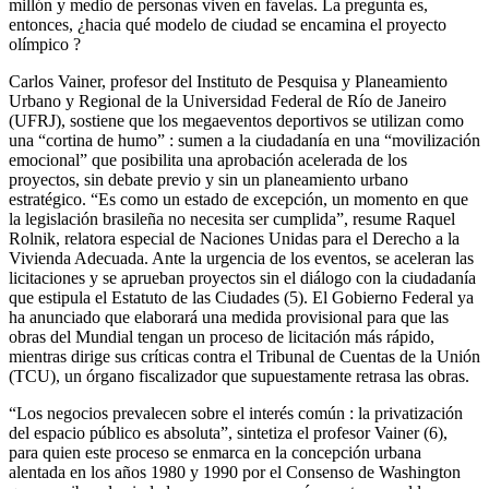
millón y medio de personas viven en favelas. La pregunta es,
entonces, ¿hacia qué modelo de ciudad se encamina el proyecto
olímpico ?
Carlos Vainer, profesor del Instituto de Pesquisa y Planeamiento
Urbano y Regional de la Universidad Federal de Río de Janeiro
(UFRJ), sostiene que los megaeventos deportivos se utilizan como
una “cortina de humo” : sumen a la ciudadanía en una “movilización
emocional” que posibilita una aprobación acelerada de los
proyectos, sin debate previo y sin un planeamiento urbano
estratégico. “Es como un estado de excepción, un momento en que
la legislación brasileña no necesita ser cumplida”, resume Raquel
Rolnik, relatora especial de Naciones Unidas para el Derecho a la
Vivienda Adecuada. Ante la urgencia de los eventos, se aceleran las
licitaciones y se aprueban proyectos sin el diálogo con la ciudadanía
que estipula el Estatuto de las Ciudades (5). El Gobierno Federal ya
ha anunciado que elaborará una medida provisional para que las
obras del Mundial tengan un proceso de licitación más rápido,
mientras dirige sus críticas contra el Tribunal de Cuentas de la Unión
(TCU), un órgano fiscalizador que supuestamente retrasa las obras.
“Los negocios prevalecen sobre el interés común : la privatización
del espacio público es absoluta”, sintetiza el profesor Vainer (6),
para quien este proceso se enmarca en la concepción urbana
alentada en los años 1980 y 1990 por el Consenso de Washington