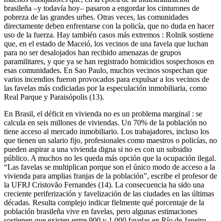
brasileña –y todavía hoy– pasaron a engordar los cinturones de
pobreza de las grandes urbes. Otras veces, las comunidades
directamente deben enfrentarse con la policía, que no duda en hacer
uso de la fuerza. Hay también casos más extremos : Rolnik sostiene
que, en el estado de Maceió, los vecinos de una favela que luchan
para no ser desalojados han recibido amenazas de grupos
paramilitares, y que ya se han registrado homicidios sospechosos en
esas comunidades. En Sao Paulo, muchos vecinos sospechan que
varios incendios fueron provocados para expulsar a los vecinos de
las favelas más codiciadas por la especulación inmobiliaria, como
Real Parque y Paraisópolis (13).
En Brasil, el déficit en vivienda no es un problema marginal : se
calcula en seis millones de viviendas. Un 70% de la población no
tiene acceso al mercado inmobiliario. Los trabajadores, incluso los
que tienen un salario fijo, profesionales como maestros o policías, no
pueden aspirar a una vivienda digna si no es con un subsidio
público. A muchos no les queda más opción que la ocupación ilegal.
“Las favelas se multiplican porque son el único modo de acceso a la
vivienda para amplias franjas de la población”, escribe el profesor de
la UFRJ Cristovão Fernandes (14). La consecuencia ha sido una
creciente periferización y favelización de las ciudades en las últimas
décadas. Resulta complejo indicar fielmente qué porcentaje de la
población brasileña vive en favelas, pero algunas estimaciones
sostienen que existen entre 900 y 1.000 favelas en Río de Janeiro,