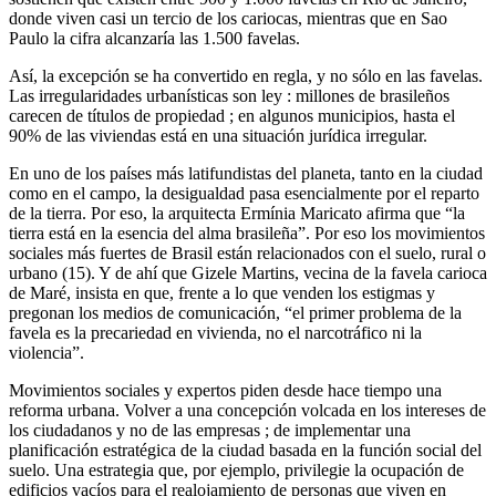
donde viven casi un tercio de los cariocas, mientras que en Sao
Paulo la cifra alcanzaría las 1.500 favelas.
Así, la excepción se ha convertido en regla, y no sólo en las favelas.
Las irregularidades urbanísticas son ley : millones de brasileños
carecen de títulos de propiedad ; en algunos municipios, hasta el
90% de las viviendas está en una situación jurídica irregular.
En uno de los países más latifundistas del planeta, tanto en la ciudad
como en el campo, la desigualdad pasa esencialmente por el reparto
de la tierra. Por eso, la arquitecta Ermínia Maricato afirma que “la
tierra está en la esencia del alma brasileña”. Por eso los movimientos
sociales más fuertes de Brasil están relacionados con el suelo, rural o
urbano (15). Y de ahí que Gizele Martins, vecina de la favela carioca
de Maré, insista en que, frente a lo que venden los estigmas y
pregonan los medios de comunicación, “el primer problema de la
favela es la precariedad en vivienda, no el narcotráfico ni la
violencia”.
Movimientos sociales y expertos piden desde hace tiempo una
reforma urbana. Volver a una concepción volcada en los intereses de
los ciudadanos y no de las empresas ; de implementar una
planificación estratégica de la ciudad basada en la función social del
suelo. Una estrategia que, por ejemplo, privilegie la ocupación de
edificios vacíos para el realojamiento de personas que viven en