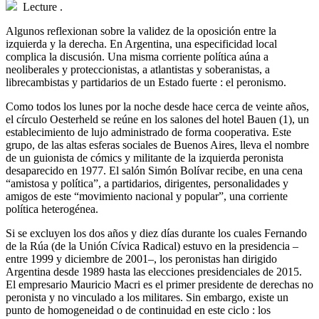
Lecture
.
Algunos reflexionan sobre la validez de la oposición entre la
izquierda y la derecha. En Argentina, una especificidad local
complica la discusión. Una misma corriente política aúna a
neoliberales y proteccionistas, a atlantistas y soberanistas, a
librecambistas y partidarios de un Estado fuerte : el peronismo.
C
omo todos los lunes por la noche desde hace cerca de veinte años,
el círculo Oesterheld se reúne en los salones del hotel Bauen (1), un
establecimiento de lujo administrado de forma cooperativa. Este
grupo, de las altas esferas sociales de Buenos Aires, lleva el nombre
de un guionista de cómics y militante de la izquierda peronista
desaparecido en 1977. El salón Simón Bolívar recibe, en una cena
“amistosa y política”, a partidarios, dirigentes, personalidades y
amigos de este “movimiento nacional y popular”, una corriente
política heterogénea.
Si se excluyen los dos años y diez días durante los cuales Fernando
de la Rúa (de la Unión Cívica Radical) estuvo en la presidencia –
entre 1999 y diciembre de 2001–, los peronistas han dirigido
Argentina desde 1989 hasta las elecciones presidenciales de 2015.
El empresario Mauricio Macri es el primer presidente de derechas no
peronista y no vinculado a los militares. Sin embargo, existe un
punto de homogeneidad o de continuidad en este ciclo : los