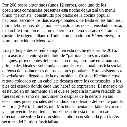
Por 200 pesos argentinos (unos 12 euros), cada uno de los
doscientos comensales presentes esta noche degustará un menú
único “peronista” constituido por platos de la cocina popular
nacional, servidos los días excepcionales o de fiesta en las familias :
mortadela –en vez de jamón, asociado a los ricos–, ensaladilla rusa,
matambre (porción de carne de ternera rellena y asada) y tiramisú
(postre de origen italiano). Todo acompañado por
El peronista
, un
vino producido en Mendoza.
Los participantes se reúnen aquí, en esta noche de abril de 2016,
para asistir a la entrega del título de “patriota” a tres invitados
insignes, provenientes del peronismo o no, pero que encarnan sus
principales ideales : soberanía económica y nacional, justicia social,
defensa de los intereses de los sectores populares. Estos asistentes a
la velada son allegados de la ex presidenta Cristina Kirchner, cuyo
retrato colocado en un caballete destaca entre los comensales, a los
pies del estrado donde cada uno habrá de expresarse. El mensaje no
es neutro en un momento en el que se prepara la nueva relación de
fuerzas en el seno del movimiento después de la derrota en las
elecciones presidenciales del candidato moderado del Frente para la
Victoria (FPV), Daniel Scioli. Muchos lamentan su falta de carisma
y su proyecto de reorientación. El peso de esta derrota recae
directamente sobre la ex presidenta, ahora cuestionada por ciertos
sectores del Partido Justicialista.