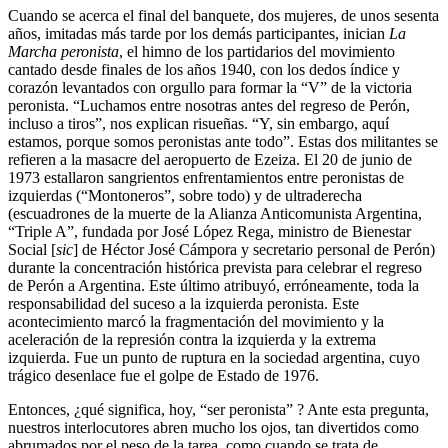
Cuando se acerca el final del banquete, dos mujeres, de unos sesenta
años, imitadas más tarde por los demás participantes, inician
La
Marcha peronista
, el himno de los partidarios del movimiento
cantado desde finales de los años 1940, con los dedos índice y
corazón levantados con orgullo para formar la “V” de la victoria
peronista. “Luchamos entre nosotras antes del regreso de Perón,
incluso a tiros”, nos explican risueñas. “Y, sin embargo, aquí
estamos, porque somos peronistas ante todo”. Estas dos militantes se
refieren a la masacre del aeropuerto de Ezeiza. El 20 de junio de
1973 estallaron sangrientos enfrentamientos entre peronistas de
izquierdas (“Montoneros”, sobre todo) y de ultraderecha
(escuadrones de la muerte de la Alianza Anticomunista Argentina,
“Triple A”, fundada por José López Rega, ministro de Bienestar
Social [
sic
] de Héctor José Cámpora y secretario personal de Perón)
durante la concentración histórica prevista para celebrar el regreso
de Perón a Argentina. Este último atribuyó, erróneamente, toda la
responsabilidad del suceso a la izquierda peronista. Este
acontecimiento marcó la fragmentación del movimiento y la
aceleración de la represión contra la izquierda y la extrema
izquierda. Fue un punto de ruptura en la sociedad argentina, cuyo
trágico desenlace fue el golpe de Estado de 1976.
Entonces, ¿qué significa, hoy, “ser peronista” ? Ante esta pregunta,
nuestros interlocutores abren mucho los ojos, tan divertidos como
abrumados por el peso de la tarea, como cuando se trata de