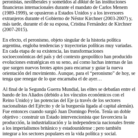
peronistas, neoliberales y sometidos al
diktat
de las instituciones
financieras internacionales durante el mandato de Carlos Menem
(1989-1999), se opusieron a Estados Unidos y a los inversores
extranjeros durante el Gobierno de Néstor Kirchner (2003-2007) y,
más tarde, durante el de su esposa, Cristina Fernández de Kirchner
(2007-2015).
En efecto, el peronismo, objeto singular de la historia política
argentina, engloba tendencias y trayectorias políticas muy variadas.
En cada etapa de su existencia, las transformaciones
socioeconómicas del país y del contexto geopolítico han producido
evoluciones estratégicas en su seno, así como luchas internas de las
que surgen nuevos brotes aptos para encarnar y guiar la nueva
orientación del movimiento. Aunque, para el “peronismo” de hoy, se
tenga que renegar de lo que encarnaba el de ayer…
Al final de la Segunda Guerra Mundial, las elites se debatían entre el
bando de los Aliados (debido a los vínculos económicos con el
Reino Unido) y las potencias del Eje (a través de los sectores
nacionalistas del Ejército y de la burguesía ligada al capital alemán).
Fue entonces cuando surgió Juan Domingo Perón. Tenía un doble
objetivo : construir un Estado intervencionista que favoreciera la
producción, la industrialización y la independencia nacionales frente
a los imperialismos británico y estadounidense ; pero también
integrar a los sectores populares en la vida política y social.