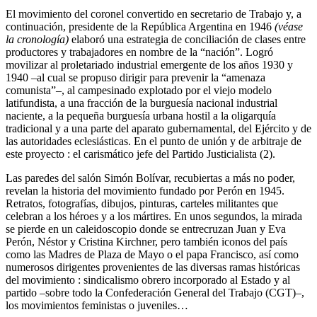
El movimiento del coronel convertido en secretario de Trabajo y, a
continuación, presidente de la República Argentina en 1946
(véase
la cronología)
elaboró una estrategia de conciliación de clases entre
productores y trabajadores en nombre de la “nación”. Logró
movilizar al proletariado industrial emergente de los años 1930 y
1940 –al cual se propuso dirigir para prevenir la “amenaza
comunista”–, al campesinado explotado por el viejo modelo
latifundista, a una fracción de la burguesía nacional industrial
naciente, a la pequeña burguesía urbana hostil a la oligarquía
tradicional y a una parte del aparato gubernamental, del Ejército y de
las autoridades eclesiásticas. En el punto de unión y de arbitraje de
este proyecto : el carismático jefe del Partido Justicialista (2).
Las paredes del salón Simón Bolívar, recubiertas a más no poder,
revelan la historia del movimiento fundado por Perón en 1945.
Retratos, fotografías, dibujos, pinturas, carteles militantes que
celebran a los héroes y a los mártires. En unos segundos, la mirada
se pierde en un caleidoscopio donde se entrecruzan Juan y Eva
Perón, Néstor y Cristina Kirchner, pero también iconos del país
como las Madres de Plaza de Mayo o el papa Francisco, así como
numerosos dirigentes provenientes de las diversas ramas históricas
del movimiento : sindicalismo obrero incorporado al Estado y al
partido –sobre todo la Confederación General del Trabajo (CGT)–,
los movimientos feministas o juveniles…