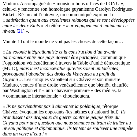
Maduro. Accompagné du « monsieur bons offices de l’ONU »,
celui-ci y rencontre son homologue guyanienne Carolyn Rodrigues-
Birkett. Résumant l’entrevue, un communiqué exprime la
« satisfaction quant aux excellentes relations qui se sont développées
entre les deux Etats »
et réitère
« leur engagement à maintenir ce
niveau
[
21
]
».
Minute ! Tout le monde ne voit pas les choses de cette façon…
« La volonté intégrationniste et la construction d’un avenir
harmonieux entre nos pays doivent être partagées,
communique
l’opposition vénézuélienne à travers la Table d’unité démocratique
(MUD),
mais il est inconcevable qu’elles soient unilatérales,
provoquant l’abandon des droits du Venezuela au profit du
Guyana ».
Les critiques s’abattent sur Chávez et son ministre
Maduro, venues d’une droite vénézuélienne que bientôt, chauffée
par Washington et l’ « anti-chavisme primaire » des médias, la
« communauté internationale » chouchoutera.
« Ils ne parviendront pas à alimenter la polémique,
rétorque
Chávez, évoquant les opposants (les mêmes qu’aujourd’hui).
Ils
brandissent des drapeaux de guerre contre le peuple frère du
Guyana pour une question que nous sommes en train de traiter au
niveau politique et diplomatique. Ils tentent de soulever une tempête
dans un verre d’eau ! »