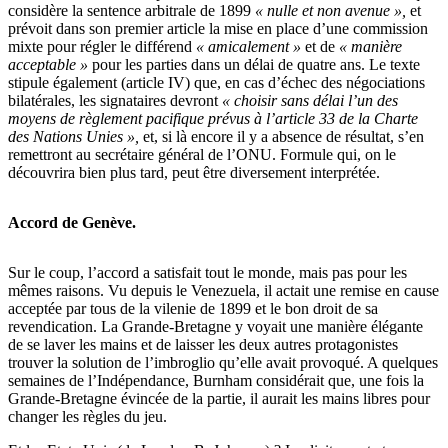
considère la sentence arbitrale de 1899
« nulle et non avenue »,
et
prévoit dans son premier article la mise en place d’une commission
mixte pour régler le différend
« amicalement »
et de
« manière
acceptable »
pour les parties dans un délai de quatre ans. Le texte
stipule également (article IV) que, en cas d’échec des négociations
bilatérales, les signataires devront
« choisir sans délai l’un des
moyens de règlement pacifique prévus à l’article 33 de la Charte
des Nations Unies »,
et, si là encore il y a absence de résultat, s’en
remettront au secrétaire général de l’ONU. Formule qui, on le
découvrira bien plus tard, peut être diversement interprétée.
Accord de Genève.
Sur le coup, l’accord a satisfait tout le monde, mais pas pour les
mêmes raisons. Vu depuis le Venezuela, il actait une remise en cause
acceptée par tous de la vilenie de 1899 et le bon droit de sa
revendication. La Grande-Bretagne y voyait une manière élégante
de se laver les mains et de laisser les deux autres protagonistes
trouver la solution de l’imbroglio qu’elle avait provoqué. A quelques
semaines de l’Indépendance, Burnham considérait que, une fois la
Grande-Bretagne évincée de la partie, il aurait les mains libres pour
changer les règles du jeu.