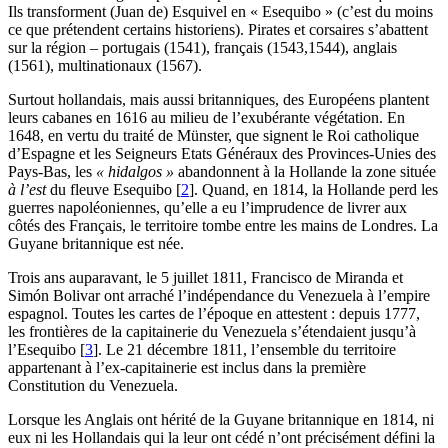
Ils transforment (Juan de) Esquivel en « Esequibo » (c’est du moins
ce que prétendent certains historiens). Pirates et corsaires s’abattent
sur la région – portugais (1541), français (1543,1544), anglais
(1561), multinationaux (1567).
Surtout hollandais, mais aussi britanniques, des Européens plantent
leurs cabanes en 1616 au milieu de l’exubérante végétation. En
1648, en vertu du traité de Münster, que signent le Roi catholique
d’Espagne et les Seigneurs Etats Généraux des Provinces-Unies des
Pays-Bas, les
« hidalgos »
abandonnent à la Hollande la zone située
à l’est
du fleuve Esequibo
[
2
]
. Quand, en 1814, la Hollande perd les
guerres napoléoniennes, qu’elle a eu l’imprudence de livrer aux
côtés des Français, le territoire tombe entre les mains de Londres. La
Guyane britannique est née.
Trois ans auparavant, le 5 juillet 1811, Francisco de Miranda et
Simón Bolivar ont arraché l’indépendance du Venezuela à l’empire
espagnol. Toutes les cartes de l’époque en attestent : depuis 1777,
les frontières de la capitainerie du Venezuela s’étendaient jusqu’à
l’Esequibo
[
3
]
. Le 21 décembre 1811, l’ensemble du territoire
appartenant à l’ex-capitainerie est inclus dans la première
Constitution du Venezuela.
Lorsque les Anglais ont hérité de la Guyane britannique en 1814, ni
eux ni les Hollandais qui la leur ont cédé n’ont précisément défini la