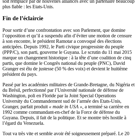
soit remplacé par de nouvelles alliances avec un partenaire beaucoup
plus fiable : les Etats-Unis.
Fin de l’éclaircie
Pour sortir d’une confrontation avec son Parlement, que domine
l’opposition et qu’il a suspendu afin d’éviter une motion de censure
à son encontre, le président Ramotar a convoqué des élections
anticipées. Depuis 1992, le Parti civique progressiste du peuple
(PPP/C), son parti, gouverne le Guyana. Le scrutin du 11 mai 2015
marque un changement historique : à la tête d’une coalition de cinq
partis, que domine le Congrès national du peuple (PNC), David
Granger est élu de justesse (50 % des voix) et devient le huitième
président du pays.
Passé par les académies militaires de Grande-Bretagne, du Nigéria et
du Brésil, perfectionné par l’Université nationale de défense de
Washington, poli en Floride par la Joint Special Operations
University du Commandement sud de l’armée des Etats-Unis,
Granger, parfait produit
« made in USA »,
a terminé sa carrière en
1992 comme commandant-en-chef de la Force de défense du
Guyana. Depuis, il fait de la politique. Et se montre très hostile à
l’égard du Venezuela.
Tout va très vite et semble avoir été soigneusement préparé. Le 20