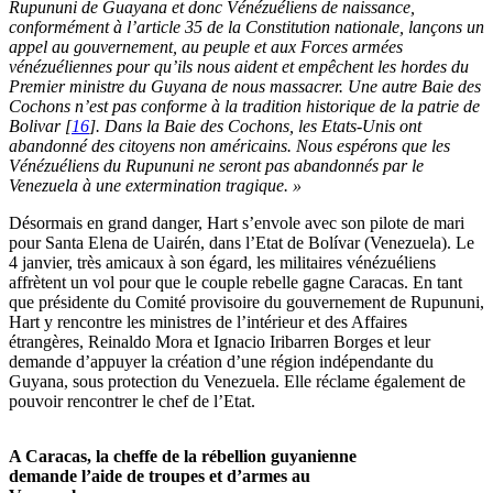
Rupununi de Guayana et donc Vénézuéliens de naissance,
conformément à l’article 35 de la Constitution nationale, lançons un
appel au gouvernement, au peuple et aux Forces armées
vénézuéliennes pour qu’ils nous aident et empêchent les hordes du
Premier ministre du Guyana de nous massacrer. Une autre Baie des
Cochons n’est pas conforme à la tradition historique de la patrie de
Bolivar
[
16
]
. Dans la Baie des Cochons, les Etats-Unis ont
abandonné des citoyens non américains. Nous espérons que les
Vénézuéliens du Rupununi ne seront pas abandonnés par le
Venezuela à une extermination tragique. »
Désormais en grand danger, Hart s’envole avec son pilote de mari
pour Santa Elena de Uairén, dans l’Etat de Bolívar (Venezuela). Le
4 janvier, très amicaux à son égard, les militaires vénézuéliens
affrètent un vol pour que le couple rebelle gagne Caracas. En tant
que présidente du Comité provisoire du gouvernement de Rupununi,
Hart y rencontre les ministres de l’intérieur et des Affaires
étrangères, Reinaldo Mora et Ignacio Iribarren Borges et leur
demande d’appuyer la création d’une région indépendante du
Guyana, sous protection du Venezuela. Elle réclame également de
pouvoir rencontrer le chef de l’Etat.
A Caracas, la cheffe de la rébellion guyanienne
demande l’aide de troupes et d’armes au