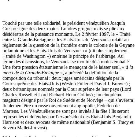
Touché par une telle solidarité, le président vénézuélien Joaquín
Crespo signe des deux mains. Londres grogne, mais se plie aux
désidératas de la puissance montante. Le 2 février 1897, le « Traité
entre la Grande-Bretagne et les Etats-Unis du Venezuela relatif au
règlement de la question de la frontière entre la colonie de la Guyane
britannique et les Etats-Unis du Venezuela » (dit plus simplement
« traité de Washington ») entérine le principe de l’arbitrage. Au
terme des discussions, le Venezuela se montre déjà moins emballé.
Une forte pression étatsunienne le menaçant de le laisser seul,
« à la
merci de la Grande-Bretagne »,
a précédé la définition de la
composition du tribunal : deux juges américains désignés par la
Cour suprême des Etats-Unis (Weston Fuller et David J. Brewer) ;
deux britanniques nommés par la Cour suprême de leur pays (Lord
Charles Russell et Lord Richard Henn Collins) ; un cinquième
magistrat désigné par le Roi de Suède et de Norvège – qui s’avérera
finalement être un russe ouvertement anglophile, Federico de
Martens. Les Vénézuéliens ne sont pas invités à la fête ! Ils seront
représentés et défendus par l’ex-président des Etats-Unis Benjamin
Harrison et deux avocats de même nationalité (Benjamin S. Tracy et
Severo Mallet-Prevost).