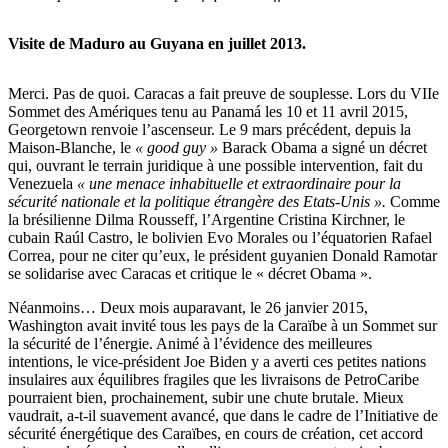
Visite de Maduro au Guyana en juillet 2013.
Merci. Pas de quoi. Caracas a fait preuve de souplesse. Lors du VIIe
Sommet des Amériques tenu au Panamá les 10 et 11 avril 2015,
Georgetown renvoie l’ascenseur. Le 9 mars précédent, depuis la
Maison-Blanche, le
« good guy »
Barack Obama a signé un décret
qui, ouvrant le terrain juridique à une possible intervention, fait du
Venezuela
« une menace inhabituelle et extraordinaire pour la
sécurité nationale et la politique étrangère des Etats-Unis ».
Comme
la brésilienne Dilma Rousseff, l’Argentine Cristina Kirchner, le
cubain Raúl Castro, le bolivien Evo Morales ou l’équatorien Rafael
Correa, pour ne citer qu’eux, le président guyanien Donald Ramotar
se solidarise avec Caracas et critique le « décret Obama ».
Néanmoins… Deux mois auparavant, le 26 janvier 2015,
Washington avait invité tous les pays de la Caraïbe à un Sommet sur
la sécurité de l’énergie. Animé à l’évidence des meilleures
intentions, le vice-président Joe Biden y a averti ces petites nations
insulaires aux équilibres fragiles que les livraisons de PetroCaribe
pourraient bien, prochainement, subir une chute brutale. Mieux
vaudrait, a-t-il suavement avancé, que dans le cadre de l’Initiative de
sécurité énergétique des Caraïbes, en cours de création, cet accord