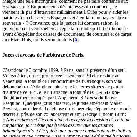
Malgré une telle incongruité, comment ne pas faire confiance aux
« yankees »
? En protecteurs désintéressés du continent, ne
viennent-ils pas d’intervenir militairement à Cuba pour y aider les
patriotes à en chasser les Espagnols et à en faire un pays « libre et
souverain » ? Convaincu que la justice lui donnera raison, le
gouvernement vénézuélien accepte la formule qui lui est imposée
avant d’expédier dix caisses de documents, de courriers et de cartes
aux Etats-Unis, où ils seront traduits
[
6
]
.
Juges et avocats de l’arbitrage de Paris.
C’est donc le 3 octobre 1899, à Paris, sans la présence d’un seul
Vénézuélien, qu’est prononcée la sentence. Si elle restitue au
Venezuela la totalité de l’embouchure de l’Orénoque, son vital
débouché sur l’Atlantique, ainsi que les terres situées de part et
d’autre de celle-ci, elle lui arrache la totalité des 159 542 km²
illégitimement occupés par l’Angleterre,
à l’ouest
du fleuve
Esequibo. Quelques jours plus tard, le juriste américain Mallet-
Prevost, conseiller de la défense du Venezuela, s’épanche en mode
discret auprès de son collaborateur et ami George Lincoln Burr :
« Nos arbitres ont été contraints d’accepter la décision et, en toute
confidence, je n’hésite pas à vous assurer que les arbitres
britanniques n’ont été guidés par aucune considération de droit ou
de justice et que l’arbitre russe a probablement été incité à adopter