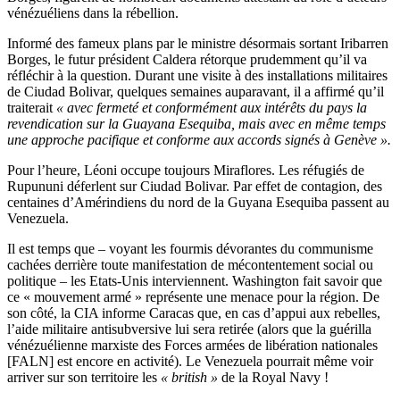
vénézuéliens dans la rébellion.
Informé des fameux plans par le ministre désormais sortant Iribarren
Borges, le futur président Caldera rétorque prudemment qu’il va
réfléchir à la question. Durant une visite à des installations militaires
de Ciudad Bolivar, quelques semaines auparavant, il a affirmé qu’il
traiterait
« avec fermeté et conformément aux intérêts du pays la
revendication sur la Guayana Esequiba, mais avec en même temps
une approche pacifique et conforme aux accords signés à Genève ».
Pour l’heure, Léoni occupe toujours Miraflores. Les réfugiés de
Rupununi déferlent sur Ciudad Bolivar. Par effet de contagion, des
centaines d’Amérindiens du nord de la Guyana Esequiba passent au
Venezuela.
Il est temps que – voyant les fourmis dévorantes du communisme
cachées derrière toute manifestation de mécontentement social ou
politique – les Etats-Unis interviennent. Washington fait savoir que
ce « mouvement armé » représente une menace pour la région. De
son côté, la CIA informe Caracas que, en cas d’appui aux rebelles,
l’aide militaire antisubversive lui sera retirée (alors que la guérilla
vénézuélienne marxiste des Forces armées de libération nationales
[FALN] est encore en activité). Le Venezuela pourrait même voir
arriver sur son territoire les
« british »
de la Royal Navy !