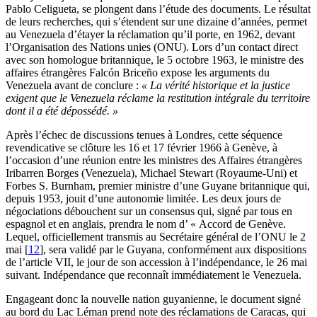
Pablo Celigueta, se plongent dans l’étude des documents. Le résultat
de leurs recherches, qui s’étendent sur une dizaine d’années, permet
au
Venezuela d’étayer la réclamation qu’il porte, en 1962, devant
l’Organisation des Nations unies (ONU). Lors d’un contact direct
avec son homologue britannique, le 5 octobre 1963, le ministre des
affaires étrangères Falcón Briceño expose les arguments du
Venezuela avant de conclure :
« La vérité historique et la justice
exigent que le Venezuela réclame la restitution intégrale du territoire
dont il a été dépossédé. »
Après l’échec de discussions tenues à Londres, cette séquence
revendicative se clôture les 16 et 17 février 1966 à Genève, à
l’occasion d’une réunion entre les ministres des Affaires étrangères
Iribarren Borges (Venezuela), Michael Stewart (Royaume-Uni) et
Forbes S. Burnham, premier ministre d’une Guyane britannique qui,
depuis 1953, jouit d’une autonomie limitée. Les deux jours de
négociations débouchent sur un consensus qui, signé par tous en
espagnol et en anglais, prendra le nom d’ « Accord de Genève.
Lequel, officiellement transmis au Secrétaire général de l’ONU le 2
mai
[
12
]
, sera validé par le Guyana, conformément aux dispositions
de l’article VII, le jour de son accession à l’indépendance, le 26 mai
suivant. Indépendance que reconnaît immédiatement le Venezuela.
Engageant donc la nouvelle nation guyanienne, le document signé
au bord du Lac Léman prend note des réclamations de Caracas, qui