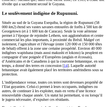
révolte qui a sacrément secoué le Guyana.
Le soulèvement indigène de Rupununi.
Située au sud de la Guyana Esequiba, la région de Rupununi (58
000
km2
) étend ses vastes savanes entourées de forêts à 500 km de
Georgetown (et à 1 600 km de Caracas). Seule la voie aérienne
permet à l’époque de rejoindre Lethem, son agglomération et centre
commercial les plus importants, à proximité du Brésil. Malgré cet
isolement, l’agriculture et l’élevage (entre 120 000 et 150 000 têtes
de bétail) offrent à la zone une certaine prospérité. Environ 40 000
indigènes wapishana (mais aussi makushi et lokono) la peuplent en
compagnie d’une poignée d’Européens (anglais et écossais),
d’Américains et de Canadiens à qui la couronne britannique, en son
temps, a donné des terres en concession
[
14
]
. Laquelle autorité
britannique avait également placé les territoires amérindiens sous sa
protection.
L’indépendance venue, toutes ces terres sont devenues propriété de
l’Etat guyanien. Celui-ci permet à leurs occupants, indigènes ou
autres, de continuer à les exploiter, mais en vertu d’une licence
renouvelable chaque année. Un statut lui permettant, si ou lorsqu’il
le jugera nécessaire, d’expulser ces résidants.