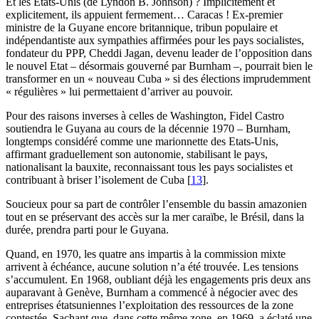
Et les Etats-Unis (de Lyndon B. Johnson) ? Implicitement et
explicitement, ils appuient fermement… Caracas ! Ex-premier
ministre de la Guyane encore britannique, tribun populaire et
indépendantiste aux sympathies affirmées pour les pays socialistes,
fondateur du PPP, Cheddi Jagan, devenu leader de l’opposition dans
le nouvel Etat – désormais gouverné par Burnham –, pourrait bien le
transformer en un « nouveau Cuba » si des élections imprudemment
« régulières » lui permettaient d’arriver au pouvoir.
Pour des raisons inverses à celles de Washington, Fidel Castro
soutiendra le Guyana au cours de la décennie 1970 – Burnham,
longtemps considéré comme une marionnette des Etats-Unis,
affirmant graduellement son autonomie, stabilisant le pays,
nationalisant la bauxite, reconnaissant tous les pays socialistes et
contribuant à briser l’isolement de Cuba
[
13
]
.
Soucieux pour sa part de contrôler l’ensemble du bassin amazonien
tout en se préservant des accès sur la mer caraïbe, le Brésil, dans la
durée, prendra parti pour le Guyana.
Quand, en 1970, les quatre ans impartis à la commission mixte
arrivent à échéance, aucune solution n’a été trouvée. Les tensions
s’accumulent. En 1968, oubliant déjà les engagements pris deux ans
auparavant à Genève, Burnham a commencé à négocier avec des
entreprises étatsuniennes l’exploitation des ressources de la zone
contestée. Sachant que, dans cette même zone, en 1969, a éclaté une