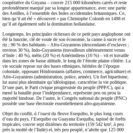
coopérative du Guyana – couvre 215 000 kilomètres carrés et reste
profondément marqué par sa longue appartenance, avec une partie
des Antilles, à l’ensemble des Indes occidentales britanniques. Ce,
bien qu’il ait été « découvert » par Christophe Colomb en 1498 et
qu’il ait également subi la domination hollandaise.
Longtemps, les principales richesses de ce petit pays anglophone ont
été la bauxite, clé de voute de son économie, la canne à sucre et le
riz ; 90 % des habitants – Afro-Guyaniens (descendants d’esclaves ;
environ 30 %), Indo-Guyaniens (travailleurs ultérieurement venus
d’Inde ; 40 %), métis (20 %) et Amérindiens (10 %) – vit et travaille
dans les zones de basse altitude, le long de l’étroite plaine côtière. La
vie sociale repose sur des bases ethniques, héritées de l’époque
coloniale, opposant Hindoustanis (affaires, commerce, agriculture) et
Afro-Guyaniens (administration, police, armée). Un fort bipartisme,
lui aussi plus identitaire qu’idéologique, caractérise la vie politique.
D’une part, le Parti civique progressiste du peuple (PPP/C), qui a
mené la bataille pour l’indépendance, représente peu ou prou la
majorité hindoue. De l’autre, le Congrès national du peuple (PNC)
possède une base électorale essentiellement afro-guyanienne.
Objet du conflit,
à l’ouest
du fleuve Esequibo, le plus long cours
d’eau du pays, l’Esequibo ou Guayana Esequiba, tapissé de forêts
tropicales, couvre sept dixièmes du territoire (159 542 km², à peu
près la moitié de l’Italie) et, très peu peuplé, n’abrite que 125 000