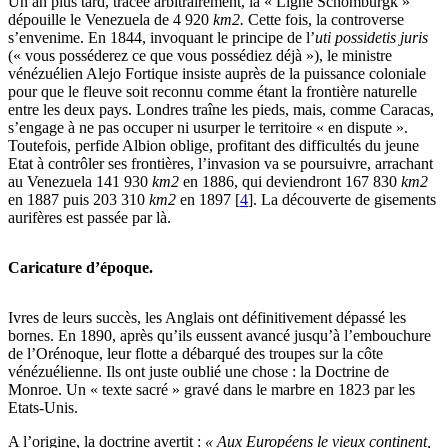
Un an plus tard, tracée arbitrairement, la « Ligne Schomburgk »
dépouille le Venezuela de 4 920
km2.
Cette fois, la controverse
s’envenime. En 1844, invoquant le principe de l’
uti possidetis juris
(« vous posséderez ce que vous possédiez déjà »), le ministre
vénézuélien Alejo Fortique insiste auprès de la puissance coloniale
pour que le fleuve soit reconnu comme étant la frontière naturelle
entre les deux pays. Londres traîne les pieds, mais, comme Caracas,
s’engage à ne pas occuper ni usurper le territoire « en dispute ».
Toutefois, perfide Albion oblige, profitant des difficultés du jeune
Etat à contrôler ses frontières, l’invasion va se poursuivre, arrachant
au Venezuela 141 930
km2
en 1886, qui deviendront 167 830
km2
en 1887 puis 203 310
km2
en 1897
[
4
]
. La découverte de gisements
aurifères est passée par là.
Caricature d’époque.
Ivres de leurs succès, les Anglais ont définitivement dépassé les
bornes. En 1890, après qu’ils eussent avancé jusqu’à l’embouchure
de l’Orénoque, leur flotte a débarqué des troupes sur la côte
vénézuélienne. Ils ont juste oublié une chose : la Doctrine de
Monroe. Un « texte sacré » gravé dans le marbre en 1823 par les
Etats-Unis.
A l’origine, la doctrine avertit :
« Aux Européens le vieux continent,