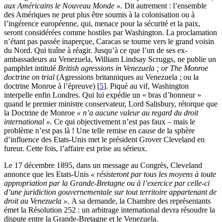
aux Américains le Nouveau Monde ».
Dit autrement : l’ensemble
des Amériques ne peut plus être soumis à la colonisation ou à
l’ingérence européenne, qui, menace pour la sécurité et la paix,
seront considérées comme hostiles par Washington. La proclamation
n’étant pas passée inaperçue, Caracas se tourne vers le grand voisin
du Nord. Qui traîne à réagir. Jusqu’à ce que l’un de ses ex-
ambassadeurs au Venezuela, William Lindsay Scruggs, ne publie un
pamphlet intitulé
British agressions in Venezuela ; or The Monroe
doctrine on trial
(Agressions britanniques au Venezuela ; ou la
doctrine Monroe à l’épreuve)
[
5
]
. Piqué au vif, Washington
interpelle enfin Londres. Qui lui expédie un « bras d’honneur »
quand le premier ministre conservateur, Lord Salisbury, rétorque que
la Doctrine de Monroe
« n’a aucune valeur au regard du droit
international ».
Ce qui objectivement n’est pas faux – mais le
problème n’est pas là ! Une telle remise en cause de la sphère
d’influence des Etats-Unis met le président Grover Cleveland en
fureur. Cette fois, l’affaire est prise au sérieux.
Le 17 décembre 1895, dans un message au Congrès, Cleveland
annonce que les Etats-Unis
« résisteront par tous les moyens à toute
appropriation par la Grande-Bretagne ou à l’exercice par celle-ci
d’une juridiction gouvernementale sur tout territoire appartenant de
droit au Venezuela ».
A sa demande, la Chambre des représentants
émet la Résolution 252 : un arbitrage international devra résoudre la
dispute entre la Grande-Bretagne et le Venezuela.