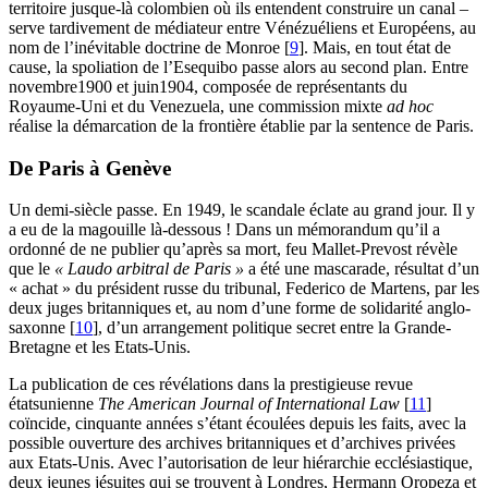
territoire jusque-là colombien où ils entendent construire un canal –
serve tardivement de médiateur entre Vénézuéliens et Européens, au
nom de l’inévitable doctrine de Monroe
[
9
]
. Mais, en tout état de
cause, la spoliation de l’Esequibo passe alors au second plan. Entre
novembre1900 et juin1904, composée de représentants du
Royaume-Uni et du Venezuela, une commission mixte
ad hoc
réalise la démarcation de la frontière établie par la sentence de Paris.
De Paris à Genève
Un demi-siècle passe. En 1949, le scandale éclate au grand jour. Il y
a eu de la magouille là-dessous ! Dans un mémorandum qu’il a
ordonné de ne publier qu’après sa mort, feu Mallet-Prevost révèle
que le
« Laudo arbitral de Paris »
a été une mascarade, résultat d’un
« achat » du président russe du tribunal, Federico de Martens, par les
deux juges britanniques et, au nom d’une forme de solidarité anglo-
saxonne
[
10
]
, d’un arrangement politique secret entre la Grande-
Bretagne et les Etats-Unis.
La publication de ces révélations dans la prestigieuse revue
étatsunienne
The American Journal of International Law
[
11
]
coïncide, cinquante années s’étant écoulées depuis les faits, avec la
possible ouverture des archives britanniques et d’archives privées
aux Etats-Unis. Avec l’autorisation de leur hiérarchie ecclésiastique,
deux jeunes jésuites qui se trouvent à Londres, Hermann Oropeza et