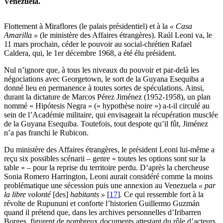
Venezuela.
Flottement à Miraflores (le palais présidentiel) et à la
« Casa
Amarilla »
(le ministère des Affaires étrangères). Raúl Leoni va, le
11 mars prochain, céder le pouvoir au social-chrétien Rafael
Caldera, qui, le 1er décembre 1968, a été élu président.
Nul n’ignore que, à tous les niveaux du pouvoir et par-delà les
négociations avec Georgetown, le sort de la Guyana Esequiba a
donné lieu en permanence à toutes sortes de spéculations. Ainsi,
durant la dictature de Marcos Pérez Jiménez (1952-1958), un plan
nommé « Hipótesis Negra » (« hypothèse noire ») a-t-il circulé au
sein de l’Académie militaire, qui envisageait la récupération musclée
de la Guyana Esequiba. Toutefois, tout despote qu’il fût, Jiménez
n’a pas franchi le Rubicon.
Du ministère des Affaires étrangères, le président Leoni lui-même a
reçu six possibles scénarii – genre « toutes les options sont sur la
table » – pour la reprise du territoire perdu. D’après la chercheuse
Sonia Romero Harrington, Leoni aurait considéré comme la moins
problématique une sécession puis une annexion au Venezuela
« par
la libre volonté
[des]
habitants »
[
17
]
.
Ce qui ressemble fort à la
révolte de Rupununi et conforte l’historien Guillermo Guzmán
quand il prétend que, dans les archives personnelles d’Iribarren
Borges, figurent de nombreux documents attestant du rôle d’acteurs