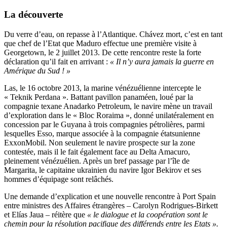
La découverte
Du verre d’eau, on repasse à l’Atlantique. Chávez mort, c’est en tant
que chef de l’Etat que Maduro effectue une première visite à
Georgetown, le 2 juillet 2013. De cette rencontre reste la forte
déclaration qu’il fait en arrivant :
« Il n’y aura jamais la guerre en
Amérique du Sud ! »
Las, le 16 octobre 2013, la marine vénézuélienne intercepte le
« Teknik Perdana ». Battant pavillon panaméen, loué par la
compagnie texane Anadarko Petroleum, le navire mène un travail
d’exploration dans le « Bloc Roraima », donné unilatéralement en
concession par le Guyana à trois compagnies pétrolières, parmi
lesquelles Esso, marque associée à la compagnie étatsunienne
ExxonMobil. Non seulement le navire prospecte sur la zone
contestée, mais il le fait également face au Delta Amacuro,
pleinement vénézuélien. Après un bref passage par l’île de
Margarita, le capitaine ukrainien du navire Igor Bekirov et ses
hommes d’équipage sont relâchés.
Une demande d’explication et une nouvelle rencontre à Port Spain
entre ministres des Affaires étrangères – Carolyn Rodrigues-Birkett
et Elías Jaua – réitère que
« le dialogue et la coopération sont le
chemin pour la résolution pacifique des différends entre les Etats ».