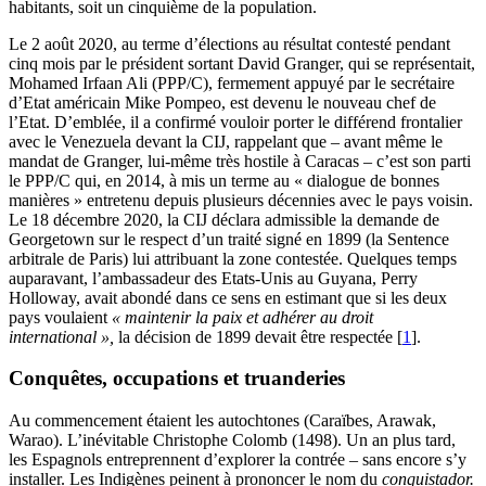
habitants, soit un cinquième de la population.
Le 2 août 2020, au terme d’élections au résultat contesté pendant
cinq mois par le président sortant David Granger, qui se représentait,
Mohamed Irfaan Ali (PPP/C), fermement appuyé par le secrétaire
d’Etat américain Mike Pompeo, est devenu le nouveau chef de
l’Etat. D’emblée, il a confirmé vouloir porter le différend frontalier
avec le Venezuela devant la CIJ, rappelant que – avant même le
mandat de Granger, lui-même très hostile à Caracas – c’est son parti
le PPP/C qui, en 2014, à mis un terme au « dialogue de bonnes
manières » entretenu depuis plusieurs décennies avec le pays voisin.
Le 18 décembre 2020, la CIJ déclara admissible la demande de
Georgetown sur le respect d’un traité signé en 1899 (la Sentence
arbitrale de Paris) lui attribuant la zone contestée. Quelques temps
auparavant, l’ambassadeur des Etats-Unis au Guyana, Perry
Holloway, avait abondé dans ce sens en estimant que si les deux
pays voulaient
« maintenir la paix et adhérer au droit
international »,
la décision de 1899 devait être respectée
[
1
]
.
Conquêtes, occupations et truanderies
Au commencement étaient les autochtones (Caraïbes, Arawak,
Warao). L’inévitable Christophe Colomb (1498). Un an plus tard,
les Espagnols entreprennent d’explorer la contrée – sans encore s’y
installer. Les Indigènes peinent à prononcer le nom du
conquistador.