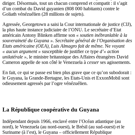
diriger. Désormais, tout un chacun comprend et compatit : il s’agit
d’un combat du David guyanien (808 000 habitants) contre le
Goliath vénézuélien (28 millions de sujets).
Agressée, Georgetown a saisi la Cour internationale de justice (CIJ),
la plus haute instance judiciaire de l’ONU. Le secrétaire d’Etat
américain Antony Blinken affirme son
« soutien inébranlable à la
souveraineté du Guyana ». Secrétaire général de l’Organisation des
Etats américaine (OEA), Luis Almagro fait de même.
Ne
voyant
« aucun argument »
susceptible de justifier ce type
d’« action
unilatérale »
, le ministre britannique des Affaires étrangères David
Cameron appelle de son côté le Venezuela à
cesser
ses agissements.
En fait, ce qui se passe est bien plus grave que ce qu’on subodorait :
le Guyana, la Grande-Bretagne, les Etats-Unis et ExxonMobil sont
odieusement agressés par l’ogre vénézuélien.
La République coopérative du Guyana
Indépendant depuis 1966, enclavé entre l’Océan atlantique (au
nord), le Venezuela (au nord-ouest), le Brésil (au sud-ouest) et le
Suriname (à l’est), le Guyana – officiellement République