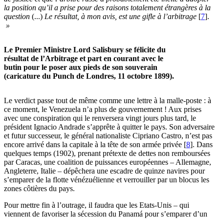
la position qu’il a prise pour des raisons totalement étrangères à la
question
(...)
Le résultat, à mon avis, est une gifle à l’arbitrage
[
7
]
.
»
Le Premier Ministre Lord Salisbury se félicite du
résultat de l’Arbitrage et part en courant avec le
butin pour le poser aux pieds de son souverain
(caricature du Punch de Londres, 11 octobre 1899).
Le verdict passe tout de même comme une lettre à la malle-poste : à
ce moment, le Venezuela n’a plus de gouvernement ! Aux prises
avec une conspiration qui le renversera vingt jours plus tard, le
président Ignacio Andrade s’apprête à quitter le pays. Son adversaire
et futur successeur, le général nationaliste Cipriano Castro, n’est pas
encore arrivé dans la capitale à la tête de son armée privée
[
8
]
. Dans
quelques temps (1902), prenant prétexte de dettes non remboursées
par Caracas, une coalition de puissances européennes – Allemagne,
Angleterre, Italie – dépêchera une escadre de quinze navires pour
s’emparer de la flotte vénézuélienne et verrouiller par un blocus les
zones côtières du pays.
Pour mettre fin à l’outrage, il faudra que les Etats-Unis – qui
viennent de favoriser la sécession du Panamá pour s’emparer d’un