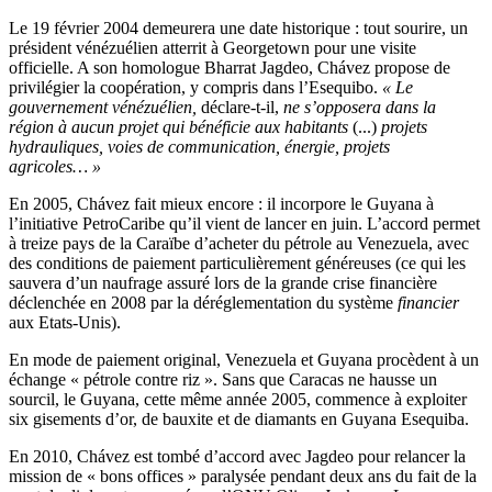
Le 19 février 2004 demeurera une date historique : tout sourire, un
président vénézuélien atterrit à Georgetown pour une visite
officielle. A son homologue Bharrat Jagdeo, Chávez propose de
privilégier la coopération, y compris dans l’Esequibo.
« Le
gouvernement vénézuélien,
déclare-t-il,
ne s’opposera dans la
région à aucun projet qui bénéficie aux habitants
(...)
projets
hydrauliques, voies de communication, énergie, projets
agricoles… »
En 2005, Chávez fait mieux encore : il incorpore le Guyana à
l’initiative PetroCaribe qu’il vient de lancer en juin. L’accord permet
à treize pays de la Caraïbe d’acheter du pétrole au Venezuela, avec
des conditions de paiement particulièrement généreuses (ce qui les
sauvera d’un naufrage assuré lors de la grande crise financière
déclenchée en 2008 par la déréglementation du système
financier
aux Etats-Unis).
En mode de paiement original, Venezuela et Guyana procèdent à un
échange « pétrole contre riz ». Sans que Caracas ne hausse un
sourcil, le Guyana, cette même année 2005, commence à exploiter
six gisements d’or, de bauxite et de diamants en Guyana Esequiba.
En 2010, Chávez est tombé d’accord avec Jagdeo pour relancer la
mission de « bons offices » paralysée pendant deux ans du fait de la