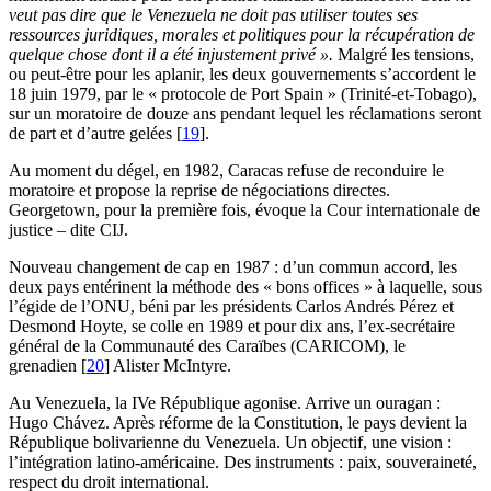
veut pas dire que le Venezuela ne doit pas utiliser toutes ses
ressources juridiques, morales et politiques pour la récupération de
quelque chose dont il a été injustement privé ».
Malgré les tensions,
ou peut-être pour les aplanir, les deux gouvernements s’accordent le
18 juin 1979, par le « protocole de Port Spain » (Trinité-et-Tobago),
sur un moratoire de douze ans pendant lequel les réclamations seront
de part et d’autre gelées
[
19
]
.
Au moment du dégel, en 1982, Caracas refuse de reconduire le
moratoire et propose la reprise de négociations directes.
Georgetown, pour la première fois, évoque la Cour internationale de
justice – dite CIJ.
Nouveau changement de cap en 1987 : d’un commun accord, les
deux pays entérinent la méthode des « bons offices » à laquelle, sous
l’égide de l’ONU, béni par les présidents Carlos Andrés Pérez et
Desmond Hoyte, se colle en 1989 et pour dix ans, l’ex-secrétaire
général de la Communauté des Caraïbes (CARICOM), le
grenadien
[
20
]
Alister McIntyre.
Au Venezuela, la IVe République agonise. Arrive un ouragan :
Hugo Chávez. Après réforme de la Constitution, le pays devient la
République bolivarienne du Venezuela. Un objectif, une vision :
l’intégration latino-américaine. Des instruments : paix, souveraineté,
respect du droit international.