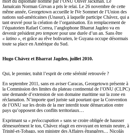
mort du diplomate nommé par l’ONU Oliver Jackman. Le
Jamaïcain Norman Girvan a pris le relai. Le 26 novembre de cette
même année, Georgetown accueille le IVe Sommet de l’Union des
nations sud-américaines (Unasur), à laquelle participe Chávez, qui a
tant œuvré pour la création de l’organisation. En remplacement de
l’équatorien Rafael Correa, l’anglophone Bharrat Jagdeo va en
devenir président
pro tempore
pour une durée d’un an. Sans être
« latino »,
et grâce au rêve bolivarien, le Guyana occupe désormais
toute sa place en Amérique du Sud.
Hugo Chávez et Bharrat Jagdeo, juillet 2010.
Qui, le premier, trahit l’esprit de cette sérénité retrouvée ?
En septembre 2011, sans en aviser Caracas, Georgetown présente à
la Commission des limites du plateau continental de l’ONU (CLPC)
une demande d’extension de son domaine maritime sur la zone en
réclamation. N’importe quel juriste sait pourtant que la Convention
de l’ONU sur les droits de la mer interdit toute démarcation entre
pays qu’opposent des conflits territoriaux…
Exprimant sa
« préoccupation »
sans se croire obligée de hausser
démesurément le ton, Chávez réagit en envoyant en terrain neutre, à
Trinité-et-Tobago, son ministre des Affaires étrangères… Nicolás