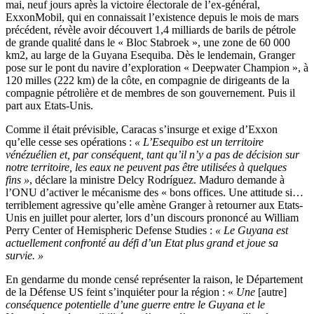
mai, neuf jours après la victoire électorale de l’ex-général,
ExxonMobil, qui en connaissait l’existence depuis le mois de mars
précédent, révèle avoir découvert 1,4 milliards de barils de pétrole
de grande qualité dans le « Bloc Stabroek », une zone de 60 000
km2, au large de la Guyana Esequiba. Dès le lendemain, Granger
pose sur le pont du navire d’exploration « Deepwater Champion », à
120 milles (222 km) de la côte, en compagnie de dirigeants de la
compagnie pétrolière et de membres de son gouvernement. Puis il
part aux Etats-Unis.
Comme il était prévisible, Caracas s’insurge et exige d’Exxon
qu’elle cesse ses opérations :
« L’Esequibo est un territoire
vénézuélien et, par conséquent, tant qu’il n’y a pas de décision sur
notre territoire, les eaux ne peuvent pas être utilisées à quelques
fins »
, déclare la ministre Delcy Rodríguez. Maduro demande à
l’ONU d’activer le mécanisme des « bons offices. Une attitude si…
terriblement agressive qu’elle amène Granger à retourner aux Etats-
Unis en juillet pour alerter, lors d’un discours prononcé au William
Perry Center of Hemispheric Defense Studies :
« Le Guyana est
actuellement confronté au défi d’un Etat plus grand et joue sa
survie. »
En gendarme du monde censé représenter la raison, le Département
de la Défense US feint s’inquiéter pour la région : «
Une
[autre]
conséquence potentielle d’une guerre entre le Guyana et le