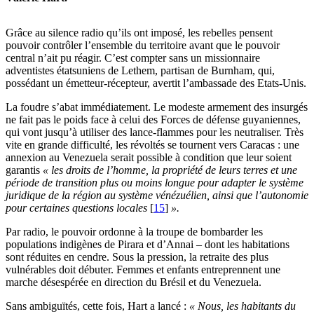
Grâce au silence radio qu’ils ont imposé, les rebelles pensent
pouvoir contrôler l’ensemble du territoire avant que le pouvoir
central n’ait pu réagir. C’est compter sans un missionnaire
adventistes étatsuniens de Lethem, partisan de Burnham, qui,
possédant un émetteur-récepteur, avertit l’ambassade des Etats-Unis.
La foudre s’abat immédiatement. Le modeste armement des insurgés
ne fait pas le poids face à celui des Forces de défense guyaniennes,
qui vont jusqu’à utiliser des lance-flammes pour les neutraliser. Très
vite en grande difficulté, les révoltés se tournent vers Caracas : une
annexion au Venezuela serait possible à condition que leur soient
garantis
« les droits de l’homme, la propriété de leurs terres et une
période de transition plus ou moins longue pour adapter le système
juridique de la région au système vénézuélien, ainsi que l’autonomie
pour certaines questions locales
[
15
]
».
Par radio, le pouvoir ordonne à la troupe de bombarder les
populations indigènes de Pirara et d’Annai – dont les habitations
sont réduites en cendre. Sous la pression, la retraite des plus
vulnérables doit débuter. Femmes et enfants entreprennent une
marche désespérée en direction du Brésil et du Venezuela.
Sans ambiguïtés, cette fois, Hart a lancé :
« Nous, les habitants du