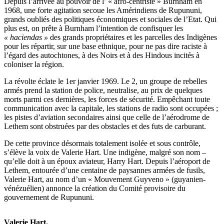
Depuis l’arrivée au pouvoir de l’ « afro-centriste » Burnham en
1968, une forte agitation secoue les Amérindiens de Rupununi,
grands oubliés des politiques économiques et sociales de l’Etat. Qui
plus est, on prête à Burnham l’intention de confisquer les
« haciendas »
des grands propriétaires et les parcelles des Indigènes
pour les répartir, sur une base ethnique, pour ne pas dire raciste à
l’égard des autochtones, à des Noirs et à des Hindous incités à
coloniser la région.
La révolte éclate le 1er janvier 1969. Le 2, un groupe de rebelles
armés prend la station de police, neutralise, au prix de quelques
morts parmi ces dernières, les forces de sécurité. Empêchant toute
communication avec la capitale, les stations de radio sont occupées ;
les pistes d’aviation secondaires ainsi que celle de l’aérodrome de
Lethem sont obstruées par des obstacles et des futs de carburant.
De cette province désormais totalement isolée et sous contrôle,
s’élève la voix de Valerie Hart. Une indigène, malgré son nom –
qu’elle doit à un époux aviateur, Harry Hart. Depuis l’aéroport de
Lethem, entourée d’une centaine de paysannes armées de fusils,
Valerie Hart, au nom d’un « Mouvement Guyveno » (guyanien-
vénézuélien) annonce la création du Comité provisoire du
gouvernement de Rupununi.
Valerie Hart.