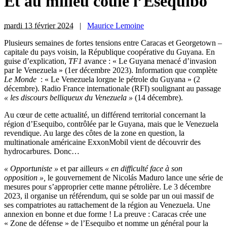
Et au milieu coule l’Esequibo
mardi 13 février 2024
|
Maurice Lemoine
P
lusieurs semaines de fortes tensions entre Caracas et Georgetown –
capitale du pays voisin, la République coopérative du Guyana. En
guise d’explication,
TF1
avance : « Le Guyana menacé d’invasion
par le Venezuela » (1er décembre 2023). Information que complète
Le Monde
: « Le Venezuela lorgne le pétrole du Guyana » (2
décembre). Radio France internationale (RFI) soulignant au passage
« les discours belliqueux du Venezuela »
(14 décembre).
Au cœur de cette actualité, un différend territorial concernant la
région d’Esequibo, contrôlée par le Guyana, mais que le Venezuela
revendique. Au large des côtes de la zone en question, la
multinationale américaine ExxonMobil vient de découvrir des
hydrocarbures. Donc…
« Opportuniste »
et par ailleurs
« en difficulté face à son
opposition »,
le gouvernement de Nicolás Maduro lance une série de
mesures pour s’approprier cette manne pétrolière. Le 3 décembre
2023, il organise un référendum, qui se solde par un oui massif de
ses compatriotes au rattachement de la région au Venezuela. Une
annexion en bonne et due forme ! La preuve : Caracas crée une
« Zone de défense » de l’Esequibo et nomme un général pour la