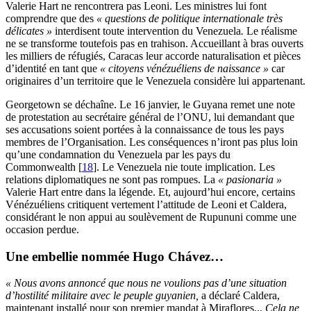
Valerie Hart ne rencontrera pas Leoni. Les ministres lui font
comprendre que des
« questions de politique internationale très
délicates »
interdisent toute intervention du Venezuela
.
Le réalisme
ne se transforme toutefois pas en trahison. Accueillant à bras ouverts
les milliers de réfugiés, Caracas leur accorde naturalisation et pièces
d’identité en tant que
« citoyens vénézuéliens de naissance »
car
originaires d’un territoire que le Venezuela considère lui appartenant.
Georgetown se déchaîne. Le 16 janvier, le Guyana remet une note
de protestation au secrétaire général de l’ONU, lui demandant que
ses accusations soient portées à la connaissance de tous les pays
membres de l’Organisation. Les conséquences n’iront pas plus loin
qu’une condamnation du Venezuela par les pays du
Commonwealth
[
18
]
. Le Venezuela nie toute implication. Les
relations diplomatiques ne sont pas rompues. La
« pasionaria »
Valerie Hart entre dans la légende. Et, aujourd’hui encore, certains
Vénézuéliens critiquent vertement l’attitude de Leoni et Caldera,
considérant le non appui au soulèvement de Rupununi comme une
occasion perdue.
Une embellie nommée Hugo Chávez…
« Nous avons annoncé que nous ne voulions pas d’une situation
d’hostilité militaire avec le peuple guyanien,
a déclaré Caldera,
maintenant installé pour son premier mandat à Miraflores...
Cela ne