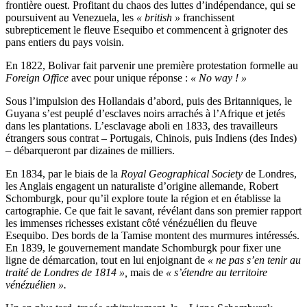
frontière ouest. Profitant du chaos des luttes d’indépendance, qui se
poursuivent au Venezuela, les
« british »
franchissent
subrepticement le fleuve Esequibo et commencent à grignoter des
pans entiers du pays voisin.
En 1822, Bolivar fait parvenir une première protestation formelle au
Foreign Office
avec pour unique réponse :
« No way ! »
Sous l’impulsion des Hollandais d’abord, puis des Britanniques, le
Guyana s’est peuplé d’esclaves noirs arrachés à l’Afrique et jetés
dans les plantations. L’esclavage aboli en 1833, des travailleurs
étrangers sous contrat – Portugais, Chinois, puis Indiens (des Indes)
– débarqueront par dizaines de milliers.
En 1834, par le biais de la
Royal Geographical Society
de Londres,
les Anglais engagent un naturaliste d’origine allemande, Robert
Schomburgk, pour qu’il explore toute la région et en établisse la
cartographie. Ce que fait le savant, révélant dans son premier rapport
les immenses richesses existant côté vénézuélien du fleuve
Esequibo. Des bords de la Tamise montent des murmures intéressés.
En 1839, le gouvernement mandate Schomburgk pour fixer une
ligne de démarcation, tout en lui enjoignant de
« ne pas s’en tenir au
traité de Londres de 1814 »,
mais de
« s’étendre au territoire
vénézuélien ».