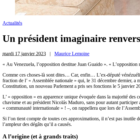
Actualités
Un président imaginaire renvers
mardi 17 janvier 2023
|
Maurice Lemoine
« A
u Venezuela, l’opposition destitue Juan Guaido ». « L’opposition m
Comme ces choses-là sont dites… Car, enfin… L’ex-député vénézuélien 
fraction de l’ « Assemblée nationale » qui, le 31 décembre dernier, a
Constitution, un nouveau Parlement a pris ses fonctions le 5 janvier 2
L’ « opposition » en apparence unique évoquée dans la majorité des c
chavisme et au président Nicolás Maduro, sans pour autant participer a
« communauté internationale » ! –, on rappellera que lors de l’Assem
Si l’on tient compte de toutes ces approximations, il n’est pas inutile 
l’ampleur des dégâts qu’il a causés.
A l’origine (et à grands traits)