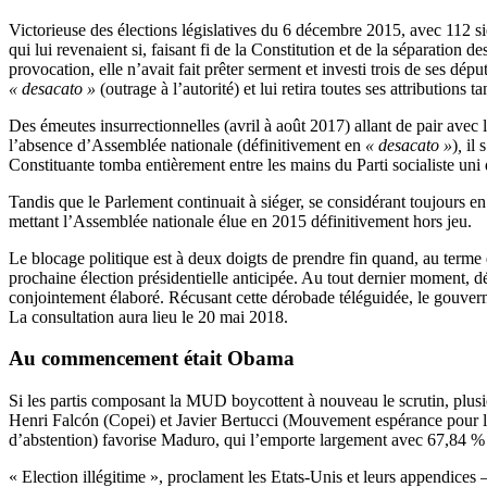
Victorieuse des élections législatives du 6 décembre 2015, avec 112 s
qui lui revenaient si, faisant fi de la Constitution et de la séparation 
provocation, elle n’avait fait prêter serment et investi trois de ses 
« desacato »
(outrage à l’autorité) et lui retira toutes ses attributions ta
Des émeutes insurrectionnelles (avril à août 2017) allant de pair avec
l’absence d’Assemblée nationale (définitivement en
« desacato »
)
,
il 
Constituante tomba entièrement entre les mains du Parti socialiste uni
Tandis que le Parlement continuait à siéger, se considérant toujours en
mettant l’Assemblée nationale élue en 2015 définitivement hors jeu.
Le blocage politique est à deux doigts de prendre fin quand, au term
prochaine élection présidentielle anticipée. Au tout dernier moment, d
conjointement élaboré. Récusant cette dérobade téléguidée, le gouvernem
La consultation aura lieu le 20 mai 2018.
Au commencement était Obama
Si les partis composant la MUD boycottent à nouveau le scrutin, plusi
Henri Falcón (Copei) et Javier Bertucci (Mouvement espérance pour l
d’abstention) favorise Maduro, qui l’emporte largement avec 67,84 %
« Election illégitime », proclament les Etats-Unis et leurs appendice