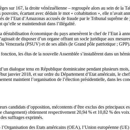
ièges sur 167, la droite vénézuélienne – regroupée alors au sein de la 
des pouvoirs, écartant avec dédain le mot « cohabitation », elle n’avait an
députés de l’Etat d’Amazonas accusés de fraude par le Tribunal suprême d
nt qu’elle se maintiendrait dans l’illégalité.
 la déstabilisation économique du pays amenèrent le chef de l’Etat à ann
s’agissait de disposer d’un organe offrant un socle juridique aux mesur
 du Venezuela (PSUV) et de ses alliés (le Grand pôle patriotique ; GPP)
 fonction, les élus de la nouvelle Assemblée s’installèrent dans un hémicy
e d’un dialogue tenu en République dominicaine pendant plusieurs mois, 
ébut janvier 2018, et sur ordre du Département d’Etat américain, le chef
ent maintient l’organisation de l’élection présidentielle, dans les cond
eurs candidats d’opposition, mécontents d’être exclus des principaux es
e changement) obtiennent respectivement 20,94 % et 10,82 % des voix. 
 des suffrages exprimés.
s – l’Organisation des Etats américains (OEA), l’Union européenne (UE) 