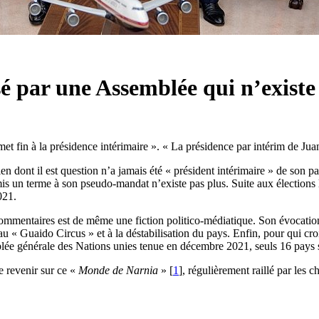
é par une Assemblée qui n’existe
et fin à la présidence intérimaire ». « La présidence par intérim de Ju
dont il est question n’a jamais été « président intérimaire » de son p
 mis un terme à son pseudo-mandat n’existe pas plus. Suite aux élection
021.
ommentaires est de même une fiction politico-médiatique. Son évocation
u « Guaido Circus » et à la déstabilisation du pays. Enfin, pour qui cro
blée générale des Nations unies tenue en décembre 2021, seuls 16 pays s
de revenir sur ce «
Monde de Narnia
»
[
1
]
, régulièrement raillé par les c