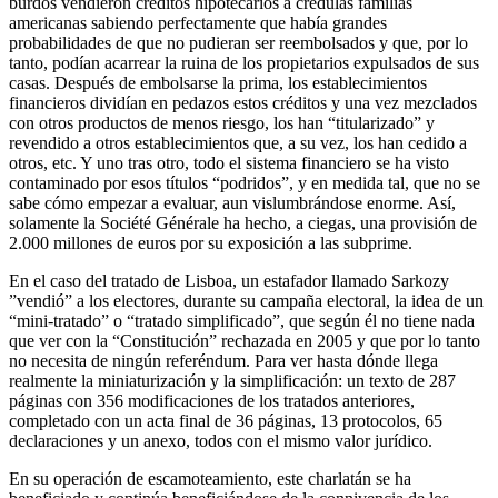
burdos vendieron créditos hipotecarios a crédulas familias
americanas sabiendo perfectamente que había grandes
probabilidades de que no pudieran ser reembolsados y que, por lo
tanto, podían acarrear la ruina de los propietarios expulsados de sus
casas. Después de embolsarse la prima, los establecimientos
financieros dividían en pedazos estos créditos y una vez mezclados
con otros productos de menos riesgo, los han “titularizado” y
revendido a otros establecimientos que, a su vez, los han cedido a
otros, etc. Y uno tras otro, todo el sistema financiero se ha visto
contaminado por esos títulos “podridos”, y en medida tal, que no se
sabe cómo empezar a evaluar, aun vislumbrándose enorme. Así,
solamente la Société Générale ha hecho, a ciegas, una provisión de
2.000 millones de euros por su exposición a las subprime.
En el caso del tratado de Lisboa, un estafador llamado Sarkozy
”vendió” a los electores, durante su campaña electoral, la idea de un
“mini-tratado” o “tratado simplificado”, que según él no tiene nada
que ver con la “Constitución” rechazada en 2005 y que por lo tanto
no necesita de ningún referéndum. Para ver hasta dónde llega
realmente la miniaturización y la simplificación: un texto de 287
páginas con 356 modificaciones de los tratados anteriores,
completado con un acta final de 36 páginas, 13 protocolos, 65
declaraciones y un anexo, todos con el mismo valor jurídico.
En su operación de escamoteamiento, este charlatán se ha