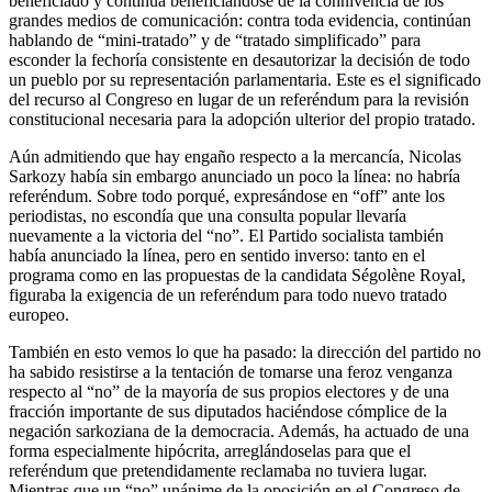
beneficiado y continúa beneficiándose de la connivencia de los
grandes medios de comunicación: contra toda evidencia, continúan
hablando de “mini-tratado” y de “tratado simplificado” para
esconder la fechoría consistente en desautorizar la decisión de todo
un pueblo por su representación parlamentaria. Este es el significado
del recurso al Congreso en lugar de un referéndum para la revisión
constitucional necesaria para la adopción ulterior del propio tratado.
Aún admitiendo que hay engaño respecto a la mercancía, Nicolas
Sarkozy había sin embargo anunciado un poco la línea: no habría
referéndum. Sobre todo porqué, expresándose en “off” ante los
periodistas, no escondía que una consulta popular llevaría
nuevamente a la victoria del “no”. El Partido socialista también
había anunciado la línea, pero en sentido inverso: tanto en el
programa como en las propuestas de la candidata Ségolène Royal,
figuraba la exigencia de un referéndum para todo nuevo tratado
europeo.
También en esto vemos lo que ha pasado: la dirección del partido no
ha sabido resistirse a la tentación de tomarse una feroz venganza
respecto al “no” de la mayoría de sus propios electores y de una
fracción importante de sus diputados haciéndose cómplice de la
negación sarkoziana de la democracia. Además, ha actuado de una
forma especialmente hipócrita, arreglándoselas para que el
referéndum que pretendidamente reclamaba no tuviera lugar.
Mientras que un “no” unánime de la oposición en el Congreso de