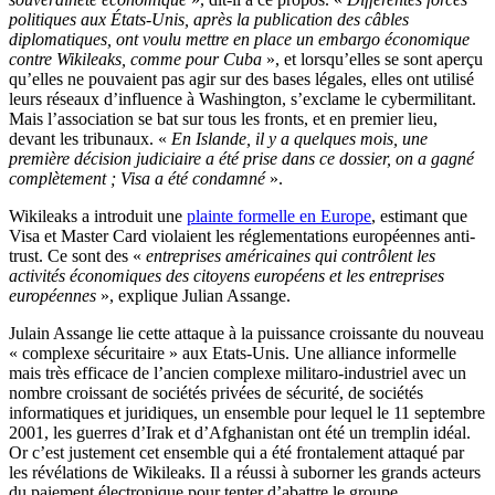
politiques aux États-Unis, après la publication des câbles
diplomatiques, ont voulu mettre en place un embargo économique
contre Wikileaks, comme pour Cuba
», et lorsqu’elles se sont aperçu
qu’elles ne pouvaient pas agir sur des bases légales, elles ont utilisé
leurs réseaux d’influence à Washington, s’exclame le cybermilitant.
Mais l’association se bat sur tous les fronts, et en premier lieu,
devant les tribunaux. «
En Islande, il y a quelques mois, une
première décision judiciaire a été prise dans ce dossier, on a gagné
complètement ; Visa a été condamné
».
Wikileaks a introduit une
plainte formelle en Europe
, estimant que
Visa et Master Card violaient les réglementations européennes anti-
trust. Ce sont des «
entreprises américaines qui contrôlent les
activités économiques des citoyens européens et les entreprises
européennes
», explique Julian Assange.
Julain Assange lie cette attaque à la puissance croissante du nouveau
« complexe sécuritaire » aux Etats-Unis. Une alliance informelle
mais très efficace de l’ancien complexe militaro-industriel avec un
nombre croissant de sociétés privées de sécurité, de sociétés
informatiques et juridiques, un ensemble pour lequel le 11 septembre
2001, les guerres d’Irak et d’Afghanistan ont été un tremplin idéal.
Or c’est justement cet ensemble qui a été frontalement attaqué par
les révélations de Wikileaks. Il a réussi à suborner les grands acteurs
du paiement électronique pour tenter d’abattre le groupe.