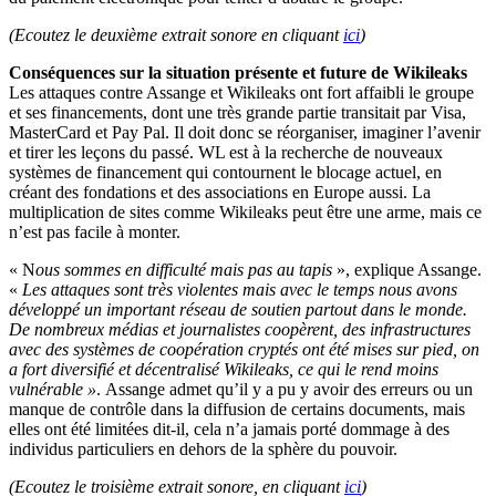
(Ecoutez le deuxième extrait sonore en cliquant
ici
)
Conséquences sur la situation présente et future de Wikileaks
Les attaques contre Assange et Wikileaks ont fort affaibli le groupe
et ses financements, dont une très grande partie transitait par Visa,
MasterCard et Pay Pal. Il doit donc se réorganiser, imaginer l’avenir
et tirer les leçons du passé. WL est à la recherche de nouveaux
systèmes de financement qui contournent le blocage actuel, en
créant des fondations et des associations en Europe aussi. La
multiplication de sites comme Wikileaks peut être une arme, mais ce
n’est pas facile à monter.
« N
ous sommes en difficulté mais pas au tapis
», explique Assange.
«
Les attaques sont très violentes mais avec le temps nous avons
développé un important réseau de soutien partout dans le monde.
De nombreux médias et journalistes coopèrent, des infrastructures
avec des systèmes de coopération cryptés ont été mises sur pied, on
a fort diversifié et décentralisé Wikileaks, ce qui le rend moins
vulnérable »
. Assange admet qu’il y a pu y avoir des erreurs ou un
manque de contrôle dans la diffusion de certains documents, mais
elles ont été limitées dit-il, cela n’a jamais porté dommage à des
individus particuliers en dehors de la sphère du pouvoir.
(Ecoutez le troisième extrait sonore, en cliquant
ici
)