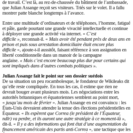
de travail. C’est là, au rez-de-chaussée du bâtiment de l’ambassade,
que Julian Assange reçoit ses visiteurs. Triés sur le volet. Il a fallu
montrer patte blanche longtemps à l’avance.
Entre une multitude d’ordinateurs et de téléphones, l’homme, fatigué
et pâle, garde pourtant une grande vivacité intellectuelle et continue
à déployer une grande activité via internet. «
C’est
difficile »,
reconnait-il. «
Mais avoir été pendant près de deux ans en
prison et puis sous arrestation domiciliaire était encore plus
difficile
», ajoute-t-il aussitôt, faisant référence à son assignation en
liberté conditionnelle dans un manoir de la campagne
anglaise.
« Mais c’est encore beaucoup plus dur pour certains qui
sont impliqués dans d’autres combats politiques ».
Julian Assange fait le point sur son dossier suédois
De sa situation un peu rocambolesque, le fondateur de Wikileaks dit
qu’elle reste compliquée. En tous les cas, il estime que rien ne
devrait bouger avant plusieurs mois. Les négociations entre les
autorités britanniques et équatoriennes semblent au point mort,
«
jusqu’au mois de février
». Julian Assange en est convaincu : les
États-Unis devraient attendre la tenue des élections présidentielles en
Équateur. «
Ils espèrent que Correa (le président de l’Équateur,
ndlr) va perdre, et ils auront une autre stratégie à ce moment-là »
,
dit-il. «
Il y a des informations qui font état d’une augmentation du
financement américain des partis anti-Correa
», une tactique que les