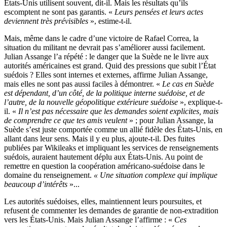
États-Unis utilisent souvent, dit-il. Mais les résultats qu’ils
escomptent ne sont pas garantis. «
Leurs pensées et leurs actes
deviennent très prévisibles
», estime-t-il.
Mais, même dans le cadre d’une victoire de Rafael Correa, la
situation du militant ne devrait pas s’améliorer aussi facilement.
Julian Assange l’a répété : le danger que la Suède ne le livre aux
autorités américaines est grand. Quid des pressions que subit l’État
suédois ? Elles sont internes et externes, affirme Julian Assange,
mais elles ne sont pas aussi faciles à démontrer. «
Le cas en Suède
est dépendant, d’un côté, de la politique interne suédoise, et de
l’autre, de la nouvelle géopolitique extérieure suédoise
», explique-t-
il. «
Il n’est pas nécessaire que les demandes soient explicites, mais
de comprendre ce que tes amis veulent
» ; pour Julian Assange, la
Suède s’est juste comportée comme un allié fidèle des États-Unis, en
allant dans leur sens. Mais il y eu plus, ajoute-t-il. Des fuites
publiées par Wikileaks et impliquant les services de renseignements
suédois, auraient hautement déplu aux États-Unis. Au point de
remettre en question la coopération américano-suédoise dans le
domaine du renseignement.
« Une situation complexe qui implique
beaucoup d’intérêts
»...
Les autorités suédoises, elles, maintiennent leurs poursuites, et
refusent de commenter les demandes de garantie de non-extradition
vers les États-Unis. Mais Julian Assange l’affirme : «
Ces