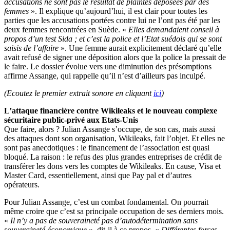
accusations ne sont pas le résultat de plaintes déposées par des
femmes
». Il explique qu’aujourd’hui, il est clair pour toutes les
parties que les accusations portées contre lui ne l’ont pas été par les
deux femmes rencontrées en Suède. «
Elles demandaient conseil à
propos d’un test Sida ; et c’est la police et l’Etat suédois qui se sont
saisis de l’affaire
». Une femme aurait explicitement déclaré qu’elle
avait refusé de signer une déposition alors que la police la pressait de
le faire. Le dossier évolue vers une diminution des présomptions
affirme Assange, qui rappelle qu’il n’est d’ailleurs pas inculpé.
(Ecoutez le premier extrait sonore en cliquant
ici
)
L’attaque financière contre Wikileaks et le nouveau complexe
sécuritaire public-privé aux Etats-Unis
Que faire, alors ? Julian Assange s’occupe, de son cas, mais aussi
des attaques dont son organisation, Wikileaks, fait l’objet. Et elles ne
sont pas anecdotiques : le financement de l’association est quasi
bloqué. La raison : le refus des plus grandes entreprises de crédit de
transférer les dons vers les comptes de Wikileaks. En cause, Visa et
Master Card, essentiellement, ainsi que Pay pal et d’autres
opérateurs.
Pour Julian Assange, c’est un combat fondamental. On pourrait
même croire que c’est sa principale occupation de ses derniers mois.
«
Il n’y a pas de souveraineté pas d’autodétermination sans
souveraineté économique
», dit-il à ce propos. «
Différentes forces