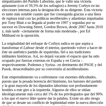
simpatizantes del Partido Laborista, que le valió una victoria
aplastante (con el 59,5% de los sufragios) a Jeremy Corbyn en las
elecciones internas para la designación de su dirigente. Esta victoria
es tanto más notable cuanto que fue conseguida gracias a una línea
de ruptura total con las políticas neoliberales y atlantistas impulsadas
por Tony Blair a su llegada al poder en 1997 y seguidas por su
sucesor en Downing Street, Gordon Brown, desde 2007 hasta 2010
y, más tarde –ciertamente de forma más moderada–, por Ed
Miliband en la oposición.
La originalidad del enfoque de Corbyn radica en que aspira a
transformar el
Labour
desde el interior, queriendo volver a hacer de
éste un auténtico partido de izquierdas, fiel a sus tradiciones
militantes históricas. Así, no dejará vacante el espacio que ha sido
ocupado por fuerzas externas en España y en Grecia –
respectivamente, Podemos y Syriza– en detrimento del PSOE y del
Pasok, desacreditados por su conversión al neoliberalismo.
Este emprendimiento va a enfrentarse con enormes dificultades,
puesto que la pesada herencia del blairismo, los barones del partido
y la gran mayoría de los diputados laboristas son profundamente
hostiles a este giro a la izquierda. Algunos de ellos se sitúan
ideológicamente más cerca del 1% de los privilegiados que del 99%
a los que el nuevo líder quiere dar la palabra. Existe un alto riesgo
de que se desate un conflicto de legitimidad entre la nueva dirección