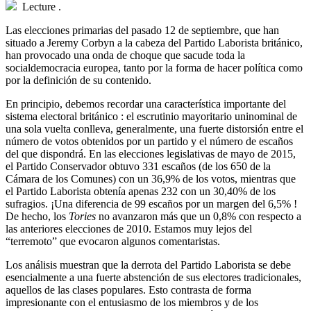
Lecture
.
L
as elecciones primarias del pasado 12 de septiembre, que han
situado a Jeremy Corbyn a la cabeza del Partido Laborista británico,
han provocado una onda de choque que sacude toda la
socialdemocracia europea, tanto por la forma de hacer política como
por la definición de su contenido.
En principio, debemos recordar una característica importante del
sistema electoral británico : el escrutinio mayoritario uninominal de
una sola vuelta conlleva, generalmente, una fuerte distorsión entre el
número de votos obtenidos por un partido y el número de escaños
del que dispondrá. En las elecciones legislativas de mayo de 2015,
el Partido Conservador obtuvo 331 escaños (de los 650 de la
Cámara de los Comunes) con un 36,9% de los votos, mientras que
el Partido Laborista obtenía apenas 232 con un 30,40% de los
sufragios. ¡Una diferencia de 99 escaños por un margen del 6,5% !
De hecho, los
Tories
no avanzaron más que un 0,8% con respecto a
las anteriores elecciones de 2010. Estamos muy lejos del
“terremoto” que evocaron algunos comentaristas.
Los análisis muestran que la derrota del Partido Laborista se debe
esencialmente a una fuerte abstención de sus electores tradicionales,
aquellos de las clases populares. Esto contrasta de forma
impresionante con el entusiasmo de los miembros y de los