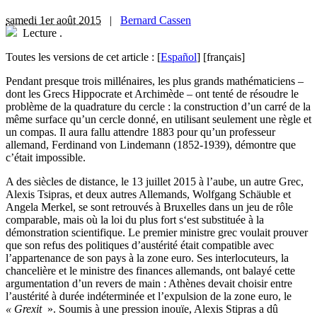
samedi 1er août 2015
|
Bernard Cassen
Lecture
.
Toutes les versions de cet article :
[
Español
]
[français]
P
endant presque trois millénaires, les plus grands mathématiciens –
dont les Grecs Hippocrate et Archimède – ont tenté de résoudre le
problème de la quadrature du cercle : la construction d’un carré de la
même surface qu’un cercle donné, en utilisant seulement une règle et
un compas. Il aura fallu attendre 1883 pour qu’un professeur
allemand, Ferdinand von Lindemann (1852-1939), démontre que
c’était impossible.
A des siècles de distance, le 13 juillet 2015 à l’aube, un autre Grec,
Alexis Tsipras, et deux autres Allemands, Wolfgang Schäuble et
Angela Merkel, se sont retrouvés à Bruxelles dans un jeu de rôle
comparable, mais où la loi du plus fort s‘est substituée à la
démonstration scientifique. Le premier ministre grec voulait prouver
que son refus des politiques d’austérité était compatible avec
l’appartenance de son pays à la zone euro. Ses interlocuteurs, la
chancelière et le ministre des finances allemands, ont balayé cette
argumentation d’un revers de main : Athènes devait choisir entre
l’austérité à durée indéterminée et l’expulsion de la zone euro, le
« Grexit
». Soumis à une pression inouïe, Alexis Stipras a dû