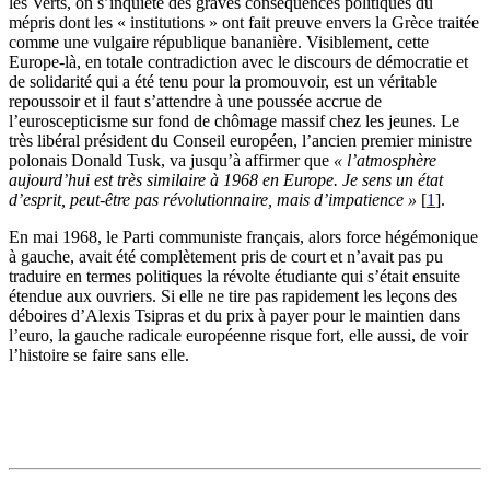
les Verts, on s’inquiète des graves conséquences politiques du
mépris dont les « institutions » ont fait preuve envers la Grèce traitée
comme une vulgaire république bananière. Visiblement, cette
Europe-là, en totale contradiction avec le discours de démocratie et
de solidarité qui a été tenu pour la promouvoir, est un véritable
repoussoir et il faut s’attendre à une poussée accrue de
l’euroscepticisme sur fond de chômage massif chez les jeunes. Le
très libéral président du Conseil européen, l’ancien premier ministre
polonais Donald Tusk, va jusqu’à affirmer que
« l’atmosphère
aujourd’hui est très similaire à 1968 en Europe. Je sens un état
d’esprit, peut-être pas révolutionnaire, mais d’impatience »
[
1
]
.
En mai 1968, le Parti communiste français, alors force hégémonique
à gauche, avait été complètement pris de court et n’avait pas pu
traduire en termes politiques la révolte étudiante qui s’était ensuite
étendue aux ouvriers. Si elle ne tire pas rapidement les leçons des
déboires d’Alexis Tsipras et du prix à payer pour le maintien dans
l’euro, la gauche radicale européenne risque fort, elle aussi, de voir
l’histoire se faire sans elle.