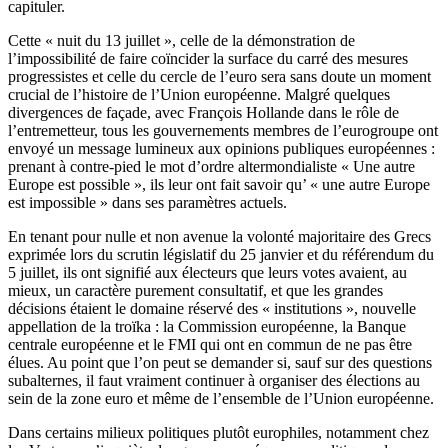
capituler.
Cette « nuit du 13 juillet », celle de la démonstration de
l’impossibilité de faire coïncider la surface du carré des mesures
progressistes et celle du cercle de l’euro sera sans doute un moment
crucial de l’histoire de l’Union européenne. Malgré quelques
divergences de façade, avec François Hollande dans le rôle de
l’entremetteur, tous les gouvernements membres de l’eurogroupe ont
envoyé un message lumineux aux opinions publiques européennes :
prenant à contre-pied le mot d’ordre altermondialiste « Une autre
Europe est possible », ils leur ont fait savoir qu’ « une autre Europe
est impossible » dans ses paramètres actuels.
En tenant pour nulle et non avenue la volonté majoritaire des Grecs
exprimée lors du scrutin législatif du 25 janvier et du référendum du
5 juillet, ils ont signifié aux électeurs que leurs votes avaient, au
mieux, un caractère purement consultatif, et que les grandes
décisions étaient le domaine réservé des « institutions », nouvelle
appellation de la troïka : la Commission européenne, la Banque
centrale européenne et le FMI qui ont en commun de ne pas être
élues. Au point que l’on peut se demander si, sauf sur des questions
subalternes, il faut vraiment continuer à organiser des élections au
sein de la zone euro et même de l’ensemble de l’Union européenne.
Dans certains milieux politiques plutôt europhiles, notamment chez