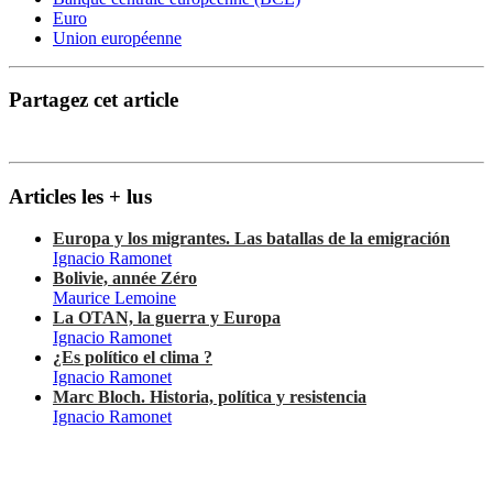
Euro
Union européenne
Partagez cet article
Articles les + lus
Europa y los migrantes. Las batallas de la emigración
Ignacio Ramonet
Bolivie, année Zéro
Maurice Lemoine
La OTAN, la guerra y Europa
Ignacio Ramonet
¿Es político el clima ?
Ignacio Ramonet
Marc Bloch. Historia, política y resistencia
Ignacio Ramonet