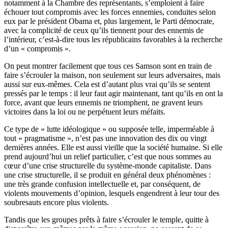
notamment à la Chambre des représentants, s’emploient à faire
échouer tout compromis avec les forces ennemies, conduites selon
eux par le président Obama et, plus largement, le Parti démocrate,
avec la complicité de ceux qu’ils tiennent pour des ennemis de
l’intérieur, c’est-à-dire tous les républicains favorables à la recherche
d’un « compromis ».
On peut montrer facilement que tous ces Samson sont en train de
faire s’écrouler la maison, non seulement sur leurs adversaires, mais
aussi sur eux-mêmes. Cela est d’autant plus vrai qu’ils se sentent
pressés par le temps : il leur faut agir maintenant, tant qu’ils en ont la
force, avant que leurs ennemis ne triomphent, ne gravent leurs
victoires dans la loi ou ne perpétuent leurs méfaits.
Ce type de « lutte idéologique » ou supposée telle, imperméable à
tout « pragmatisme », n’est pas une innovation des dix ou vingt
dernières années. Elle est aussi vieille que la société humaine. Si elle
prend aujourd’hui un relief particulier, c’est que nous sommes au
cœur d’une crise structurelle du système-monde capitaliste. Dans
une crise structurelle, il se produit en général deux phénomènes :
une très grande confusion intellectuelle et, par conséquent, de
violents mouvements d’opinion, lesquels engendrent à leur tour des
soubresauts encore plus violents.
Tandis que les groupes prêts à faire s’écrouler le temple, quitte à