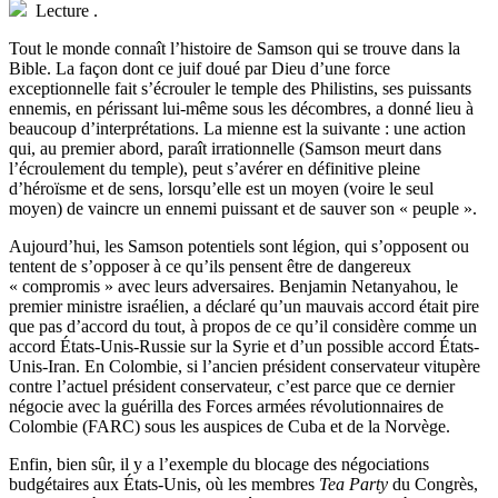
Lecture
.
T
out le monde connaît l’histoire de Samson qui se trouve dans la
Bible. La façon dont ce juif doué par Dieu d’une force
exceptionnelle fait s’écrouler le temple des Philistins, ses puissants
ennemis, en périssant lui-même sous les décombres, a donné lieu à
beaucoup d’interprétations. La mienne est la suivante : une action
qui, au premier abord, paraît irrationnelle (Samson meurt dans
l’écroulement du temple), peut s’avérer en définitive pleine
d’héroïsme et de sens, lorsqu’elle est un moyen (voire le seul
moyen) de vaincre un ennemi puissant et de sauver son « peuple ».
Aujourd’hui, les Samson potentiels sont légion, qui s’opposent ou
tentent de s’opposer à ce qu’ils pensent être de dangereux
« compromis » avec leurs adversaires. Benjamin Netanyahou, le
premier ministre israélien, a déclaré qu’un mauvais accord était pire
que pas d’accord du tout, à propos de ce qu’il considère comme un
accord États-Unis-Russie sur la Syrie et d’un possible accord États-
Unis-Iran. En Colombie, si l’ancien président conservateur vitupère
contre l’actuel président conservateur, c’est parce que ce dernier
négocie avec la guérilla des Forces armées révolutionnaires de
Colombie (FARC) sous les auspices de Cuba et de la Norvège.
Enfin, bien sûr, il y a l’exemple du blocage des négociations
budgétaires aux États-Unis, où les membres
Tea Party
du Congrès,