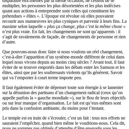
disparaître eux-mêmes par la même occasion, ne cessent de se
multiplier, les personnes les plus désorientées et les plus indécises
quant aux actions à entreprendre sont celles qui constituent les
prétendues « élites ». L’époque est révolue où elles pouvaient
recourir aux manœuvres les plus cyniques et parvenir à leurs fins. La
maxime selon laquelle
« plus ça change, plus c’est la même chose »
n’est plus vraie. En fait, les changements ne sont qu’apparents : il
s’agit de ravalements de façade, de changements de personne et rien
d’autre.
Que pouvons-nous donc faire si nous voulons un réel changement,
c’est-à-dire l’apparition d’un système-monde différent de celui dans
lequel nous vivons depuis au moins cinq siècles ? Avant tout, il faut
éviter de se trouver emportés dans les débats entre les Samson et les
élites, ainsi que par les soubresauts violents qu’ils génèrent. Savoir
qui va l’emporter à court terme importe peu.
Il faut également éviter de dépenser toute son énergie à se lamenter
sur la désunion des partisans d’un changement radical (ceux qu’on
appelle parfois la « gauche mondiale »), sur le flou de leurs objectifs
ou sur leur manque d’organisation. Le fait est qu’eux-mêmes sont
pris dans la confusion ambiante, du moins pour l’instant.
Le temple est en train de s’écrouler, c’est un fait : tous nos efforts ne
sauraient l’empêcher, quand bien même le voudrions-nous. Cela dit,
nous ne sommes pas obligés d’attendre d’être ensevelis sous les