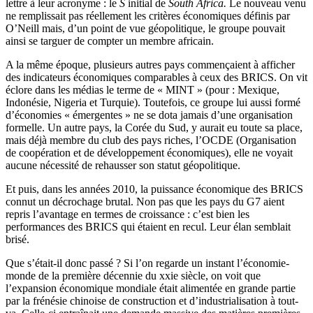
lettre à leur acronyme : le
S
initial de
South Africa.
Le nouveau venu
ne remplissait pas réellement les critères économiques définis par
O’Neill mais, d’un point de vue géopolitique, le groupe pouvait
ainsi se targuer de compter un membre africain.
A la même époque, plusieurs autres pays commençaient à afficher
des indicateurs économiques comparables à ceux des BRICS. On vit
éclore dans les médias le terme de « MINT » (pour : Mexique,
Indonésie, Nigeria et Turquie). Toutefois, ce groupe lui aussi formé
d’économies « émergentes » ne se dota jamais d’une organisation
formelle. Un autre pays, la Corée du Sud, y aurait eu toute sa place,
mais déjà membre du club des pays riches, l’OCDE (Organisation
de coopération et de développement économiques), elle ne voyait
aucune nécessité de rehausser son statut géopolitique.
Et puis, dans les années 2010, la puissance économique des BRICS
connut un décrochage brutal. Non pas que les pays du G7 aient
repris l’avantage en termes de croissance : c’est bien les
performances des BRICS qui étaient en recul. Leur élan semblait
brisé.
Que s’était-il donc passé ? Si l’on regarde un instant l’économie-
monde de la première décennie du xxie siècle, on voit que
l’expansion économique mondiale était alimentée en grande partie
par la frénésie chinoise de construction et d’industrialisation à tout-