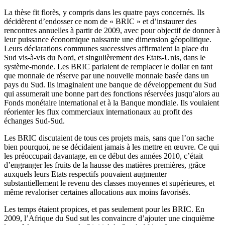
La thèse fit florès, y compris dans les quatre pays concernés. Ils
décidèrent d’endosser ce nom de « BRIC » et d’instaurer des
rencontres annuelles à partir de 2009, avec pour objectif de donner à
leur puissance économique naissante une dimension géopolitique.
Leurs déclarations communes successives affirmaient la place du
Sud vis-à-vis du Nord, et singulièrement des Etats-Unis, dans le
système-monde. Les BRIC parlaient de remplacer le dollar en tant
que monnaie de réserve par une nouvelle monnaie basée dans un
pays du Sud. Ils imaginaient une banque de développement du Sud
qui assumerait une bonne part des fonctions réservées jusqu’alors au
Fonds monétaire international et à la Banque mondiale. Ils voulaient
réorienter les flux commerciaux internationaux au profit des
échanges Sud-Sud.
Les BRIC discutaient de tous ces projets mais, sans que l’on sache
bien pourquoi, ne se décidaient jamais à les mettre en œuvre. Ce qui
les préoccupait davantage, en ce début des années 2010, c’était
d’engranger les fruits de la hausse des matières premières, grâce
auxquels leurs Etats respectifs pouvaient augmenter
substantiellement le revenu des classes moyennes et supérieures, et
même revaloriser certaines allocations aux moins favorisés.
Les temps étaient propices, et pas seulement pour les BRIC. En
2009, l’Afrique du Sud sut les convaincre d’ajouter une cinquième