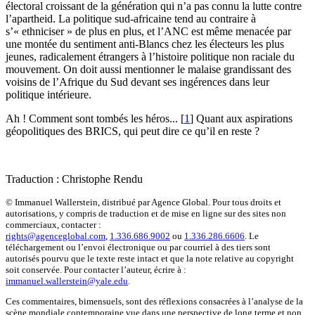
électoral croissant de la génération qui n’a pas connu la lutte contre
l’apartheid. La politique sud-africaine tend au contraire à
s’« ethniciser » de plus en plus, et l’ANC est même menacée par
une montée du sentiment anti-Blancs chez les électeurs les plus
jeunes, radicalement étrangers à l’histoire politique non raciale du
mouvement. On doit aussi mentionner le malaise grandissant des
voisins de l’Afrique du Sud devant ses ingérences dans leur
politique intérieure.
Ah ! Comment sont tombés les héros...
[
1
]
Quant aux aspirations
géopolitiques des BRICS, qui peut dire ce qu’il en reste ?
Traduction : Christophe Rendu
© Immanuel Wallerstein, distribué par Agence Global. Pour tous droits et
autorisations, y compris de traduction et de mise en ligne sur des sites non
commerciaux, contacter :
rights@agenceglobal.com
,
1.336.686.9002
ou
1.336.286.6606
. Le
téléchargement ou l’envoi électronique ou par courriel à des tiers sont
autorisés pourvu que le texte reste intact et que la note relative au copyright
soit conservée. Pour contacter l’auteur, écrire à :
immanuel.wallerstein@yale.edu
.
Ces commentaires, bimensuels, sont des réflexions consacrées à l’analyse de la
scène mondiale contemporaine vue dans une perspective de long terme et non