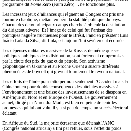
programme dit
Fome Zero
(Faim Zéro) –, ne fonctionne plus.
Les incessant jeux d’alliances qui règnent au Congrès ont pris une
tournure chaotique, mettant en péril la stabilité politique du pays.
Chacun des deux principaux camps cherche à obtenir la destitution
du dirigeant adverse. Et l’image de celui qui fut l’artisan des
politiques naguère fructueuses pour le Brésil, l’ancien président Luis
Inácio Lula da Silva, dit Lula, est aujourd’hui sévèrement écornée.
Les dépenses militaires massives de la Russie, de même que ses
politiques publiques de redistribution, sont fortement compromises
par la chute des prix du gaz et du pétrole. Son activisme
géopolitique en Ukraine et au Proche-Orient a suscité différents
phénomènes de boycott qui grèvent lourdement le revenu national.
Les efforts de l’Inde pour rattraper non seulement l’Occident mais la
Chine ont eu pour double conséquence des atteintes massives à
l’environnement et une baisse des investissements de sa diaspora en
Amérique du Nord et en Europe de l’Ouest. Le gouvernement
actuel, dirigé par Narendra Modi, est bien en peine de tenir les
promesses qui lui ont valu, il y a si peu de temps, un succès électoral
éclatant.
En Afrique du Sud, la majorité écrasante que détenait l’ANC
(Congrès national africain) a fini par refluer, sous l’effet du poids