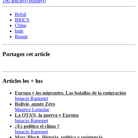
190 article(s) publié(s)
Brésil
BRICS
Chine
Inde
Russie
Partagez cet article
Articles les + lus
Europa y los migrantes. Las batallas de la emigración
Ignacio Ramonet
Bolivie, année Zéro
Maurice Lemoine
La OTAN, la guerra y Europa
Ignacio Ramonet
¿Es político el clima ?
Ignacio Ramonet
Marc Bloch. Historia, política y resistencia