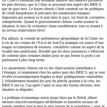
va. Celle-ci entraînait une demande massive des matières premières
les plus diverses, que la Chine se procurait tant auprès des BRICS
que de pays tiers. Le boom chinois s’était construit sur les politiques
de crédit hasardeuses et précaires des nombreuses banques
régionales qui avaient vu le jour dans le pays, sur fond de corruption
omniprésente. Quand le gouvernement chinois voulut assainir la
situation, le taux de croissance chuta sensiblement, tout en restant à
un niveau relativement élevé.
Par ailleurs, la volonté de prééminence géopolitique de la Chine vis-
à-vis de ses voisins de l’Est et du Sud-Est asiatique est source d’une
longue accumulation de tensions, considérée comme un aspect de la
rivalité sino-américaine. Rivalité que les deux puissances s’efforcent
de contenir dans certaines limites pour ne pas fermer la porte à un
partenariat à plus long terme.
Les ajustements chinois ont eu des répercussions immédiates à
l’étranger, et notamment chez les autres pays des BRICS, qui se sont
révélés économiquement fragiles et donc politiquement vulnérables.
L’effondrement mondial des prix du pétrole ajoutant à la crise, les
BRICS ont vu, l’un après l’autre et sous des formes diverses, leur
situation se dégrader.
La politique économique suivie jusqu’alors par le Brésil, alliant
mesures macroéconomiques néolibérales et transferts sociaux de
grande ampleur vers le tiers le plus pauvre de la population – avec le