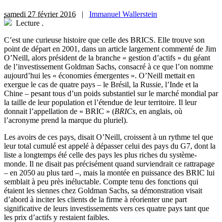
samedi 27 février 2016
|
Immanuel Wallerstein
Lecture
.
C
’est une curieuse histoire que celle des BRICS. Elle trouve son
point de départ en 2001, dans un article largement commenté de Jim
O’Neill, alors président de la branche « gestion d’actifs » du géant
de l’investissement Goldman Sachs, consacré à ce que l’on nomme
aujourd’hui les « économies émergentes ». O’Neill mettait en
exergue le cas de quatre pays – le Brésil, la Russie, l’Inde et la
Chine – pesant tous d’un poids substantiel sur le marché mondial par
la taille de leur population et l’étendue de leur territoire. Il leur
donnait l’appellation de « BRIC » (
BRICs
, en anglais, où
l’acronyme prend la marque du pluriel).
Les avoirs de ces pays, disait O’Neill, croissent à un rythme tel que
leur total cumulé est appelé à dépasser celui des pays du G7, dont la
liste a longtemps été celle des pays les plus riches du système-
monde. Il ne disait pas précisément quand surviendrait ce rattrapage
– en 2050 au plus tard –, mais la montée en puissance des BRIC lui
semblait à peu près inéluctable. Compte tenu des fonctions qui
étaient les siennes chez Goldman Sachs, sa démonstration visait
d’abord à inciter les clients de la firme à réorienter une part
significative de leurs investissements vers ces quatre pays tant que
les prix d’actifs y restaient faibles.