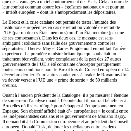
que des avantages à un tel contournement des États. Cela au nom de
leur combat commun contre les « égoïsmes nationaux » et pour un
« intérêt européen » dont ils s’autoproclament les dépositaires.
Le Brexit et la crise catalane ont permis de tester l’attitude des
institutions européennes en cas de retrait ou volonté de retrait de
l’UE (par un de ses États membres) ou d’un État membre (par une
de ses composantes). Dans les deux cas, le message est sans
ambiguïté : solidarité sans faille des gouvernements contre les
séparatistes ! Theresa May et Carles Puigdemont en ont fait l’amère
expérience. La première ministre britannique qui souhaitait un
traitement bienveillant, voire complaisant de la part des 27 autres
gouvernements de l’UE a été contrainte d’accepter pratiquement
toutes leurs conditions pour le Brexit lors du Conseil européen du 14
décembre dernier. Entre autres couleuvres à avaler, le Royaume-Uni
va devoir verser à l’UE une « prime de sortie » de 50 milliards
d’euros.
Quant à l’ancien président de la Catalogne, il a pu mesurer l’étendue
de son erreur d’analyse quant à l’écoute dont il pourrait bénéficier à
Bruxelles où il s’est réfugié pour échapper à l’emprisonnement en
Espagne. Son objectif affiché était d’« européaniser » le conflit entre
les indépendantistes catalans et le gouvernement de Mariano Rajoy.
Il demandait à la Commission européenne et au président du Conseil
européen, Donald Tusk, de jouer les médiateurs entre les deux