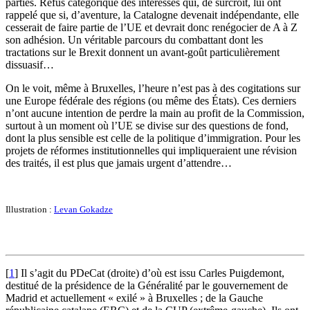
parties. Refus catégorique des intéressés qui, de surcroît, lui ont
rappelé que si, d’aventure, la Catalogne devenait indépendante, elle
cesserait de faire partie de l’UE et devrait donc renégocier de A à Z
son adhésion. Un véritable parcours du combattant dont les
tractations sur le Brexit donnent un avant-goût particulièrement
dissuasif…
On le voit, même à Bruxelles, l’heure n’est pas à des cogitations sur
une Europe fédérale des régions (ou même des États). Ces derniers
n’ont aucune intention de perdre la main au profit de la Commission,
surtout à un moment où l’UE se divise sur des questions de fond,
dont la plus sensible est celle de la politique d’immigration. Pour les
projets de réformes institutionnelles qui impliqueraient une révision
des traités, il est plus que jamais urgent d’attendre…
Illustration :
Levan Gokadze
[
1
]
Il s’agit du PDeCat (droite) d’où est issu Carles Puigdemont,
destitué de la présidence de la Généralité par le gouvernement de
Madrid et actuellement « exilé » à Bruxelles ; de la Gauche