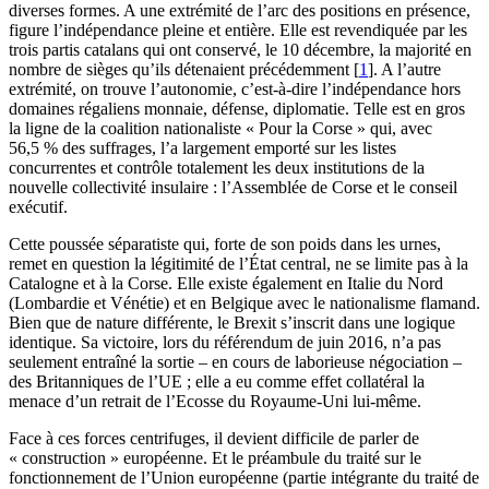
diverses formes. A une extrémité de l’arc des positions en présence,
figure l’indépendance pleine et entière. Elle est revendiquée par les
trois partis catalans qui ont conservé, le 10 décembre, la majorité en
nombre de sièges qu’ils détenaient précédemment
[
1
]
. A l’autre
extrémité, on trouve l’autonomie, c’est-à-dire l’indépendance hors
domaines régaliens monnaie, défense, diplomatie. Telle est en gros
la ligne de la coalition nationaliste « Pour la Corse » qui, avec
56,5 % des suffrages, l’a largement emporté sur les listes
concurrentes et contrôle totalement les deux institutions de la
nouvelle collectivité insulaire : l’Assemblée de Corse et le conseil
exécutif.
Cette poussée séparatiste qui, forte de son poids dans les urnes,
remet en question la légitimité de l’État central, ne se limite pas à la
Catalogne et à la Corse. Elle existe également en Italie du Nord
(Lombardie et Vénétie) et en Belgique avec le nationalisme flamand.
Bien que de nature différente, le Brexit s’inscrit dans une logique
identique. Sa victoire, lors du référendum de juin 2016, n’a pas
seulement entraîné la sortie – en cours de laborieuse négociation –
des Britanniques de l’UE ; elle a eu comme effet collatéral la
menace d’un retrait de l’Ecosse du Royaume-Uni lui-même.
Face à ces forces centrifuges, il devient difficile de parler de
« construction » européenne. Et le préambule du traité sur le
fonctionnement de l’Union européenne (partie intégrante du traité de