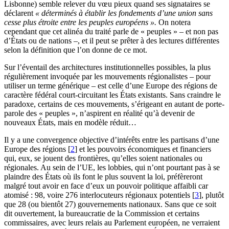
Lisbonne) semble relever du vœu pieux quand ses signataires se
déclarent
« déterminés à établir les fondements d’une union sans
cesse plus étroite entre les peuples européens ».
On notera
cependant que cet alinéa du traité parle de « peuples » – et non pas
d’États ou de nations –, et il peut se prêter à des lectures différentes
selon la définition que l’on donne de ce mot.
Sur l’éventail des architectures institutionnelles possibles, la plus
régulièrement invoquée par les mouvements régionalistes – pour
utiliser un terme générique – est celle d’une Europe des régions de
caractère fédéral court-circuitant les États existants. Sans craindre le
paradoxe, certains de ces mouvements, s’érigeant en autant de porte-
parole des « peuples », n’aspirent en réalité qu’à devenir de
nouveaux États, mais en modèle réduit…
Il y a une convergence objective d’intérêts entre les partisans d’une
Europe des régions
[
2
]
et les pouvoirs économiques et financiers
qui, eux, se jouent des frontières, qu’elles soient nationales ou
régionales. Au sein de l’UE, les lobbies, qui n’ont pourtant pas à se
plaindre des États où ils font le plus souvent la loi, préfèreront
malgré tout avoir en face d’eux un pouvoir politique affaibli car
atomisé : 98, voire 276 interlocuteurs régionaux potentiels
[
3
]
, plutôt
que 28 (ou bientôt 27) gouvernements nationaux. Sans que ce soit
dit ouvertement, la bureaucratie de la Commission et certains
commissaires, avec leurs relais au Parlement européen, ne verraient