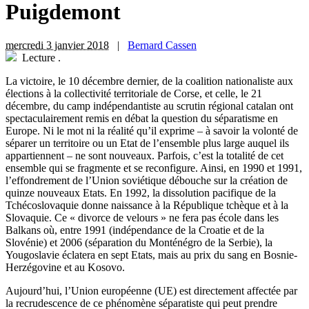
Puigdemont
mercredi 3 janvier 2018
|
Bernard Cassen
Lecture
.
L
a victoire, le 10 décembre dernier, de la coalition nationaliste aux
élections à la collectivité territoriale de Corse, et celle, le 21
décembre, du camp indépendantiste au scrutin régional catalan ont
spectaculairement remis en débat la question du séparatisme en
Europe. Ni le mot ni la réalité qu’il exprime – à savoir la volonté de
séparer un territoire ou un Etat de l’ensemble plus large auquel ils
appartiennent – ne sont nouveaux. Parfois, c’est la totalité de cet
ensemble qui se fragmente et se reconfigure. Ainsi, en 1990 et 1991,
l’effondrement de l’Union soviétique débouche sur la création de
quinze nouveaux Etats. En 1992, la dissolution pacifique de la
Tchécoslovaquie donne naissance à la République tchèque et à la
Slovaquie. Ce « divorce de velours » ne fera pas école dans les
Balkans où, entre 1991 (indépendance de la Croatie et de la
Slovénie) et 2006 (séparation du Monténégro de la Serbie), la
Yougoslavie éclatera en sept Etats, mais au prix du sang en Bosnie-
Herzégovine et au Kosovo.
Aujourd’hui, l’Union européenne (UE) est directement affectée par
la recrudescence de ce phénomène séparatiste qui peut prendre