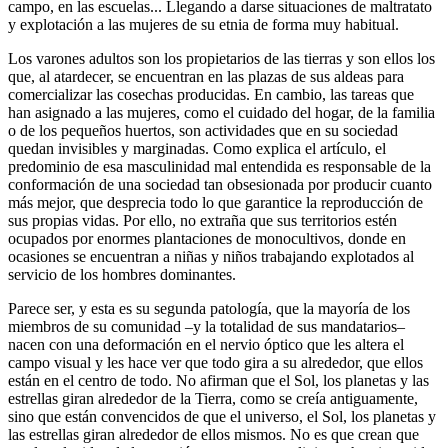
campo, en las escuelas... Llegando a darse situaciones de maltratato
y explotación a las mujeres de su etnia de forma muy habitual.
Los varones adultos son los propietarios de las tierras y son ellos los
que, al atardecer, se encuentran en las plazas de sus aldeas para
comercializar las cosechas producidas. En cambio, las tareas que
han asignado a las mujeres, como el cuidado del hogar, de la familia
o de los pequeños huertos, son actividades que en su sociedad
quedan invisibles y marginadas. Como explica el artículo, el
predominio de esa masculinidad mal entendida es responsable de la
conformación de una sociedad tan obsesionada por producir cuanto
más mejor, que desprecia todo lo que garantice la reproducción de
sus propias vidas. Por ello, no extraña que sus territorios estén
ocupados por enormes plantaciones de monocultivos, donde en
ocasiones se encuentran a niñas y niños trabajando explotados al
servicio de los hombres dominantes.
Parece ser, y esta es su segunda patología, que la mayoría de los
miembros de su comunidad –y la totalidad de sus mandatarios–
nacen con una deformación en el nervio óptico que les altera el
campo visual y les hace ver que todo gira a su alrededor, que ellos
están en el centro de todo. No afirman que el Sol, los planetas y las
estrellas giran alrededor de la Tierra, como se creía antiguamente,
sino que están convencidos de que el universo, el Sol, los planetas y
las estrellas giran alrededor de ellos mismos. No es que crean que