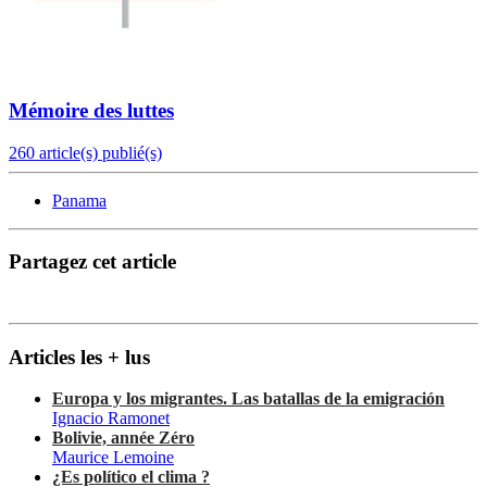
Mémoire des luttes
260 article(s) publié(s)
Panama
Partagez cet article
Articles les + lus
Europa y los migrantes. Las batallas de la emigración
Ignacio Ramonet
Bolivie, année Zéro
Maurice Lemoine
¿Es político el clima ?