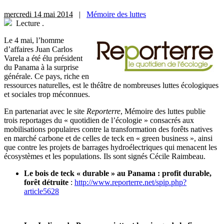
mercredi 14 mai 2014
|
Mémoire des luttes
Lecture
.
L
e 4 mai, l’homme
d’affaires Juan Carlos
Varela a été élu président
du Panama à la surprise
générale. Ce pays, riche en
ressources naturelles, est le théâtre de nombreuses luttes écologiques
et sociales trop méconnues.
En partenariat avec le site
Reporterre
, Mémoire des luttes publie
trois reportages du « quotidien de l’écologie » consacrés aux
mobilisations populaires contre la transformation des forêts natives
en marché carbone et de celles de teck en « green business », ainsi
que contre les projets de barrages hydroélectriques qui menacent les
écosystèmes et les populations. Ils sont signés Cécile Raimbeau.
Le bois de teck « durable » au Panama : profit durable,
forêt détruite
:
http://www.reporterre.net/spip.php?
article5628