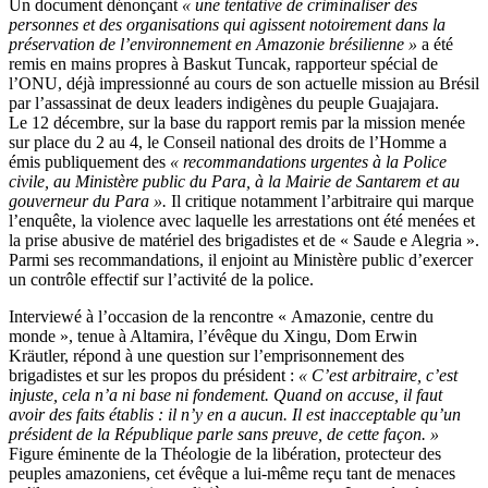
Un document dénonçant
« une tentative de criminaliser des
personnes et des organisations qui agissent notoirement dans la
préservation de l’environnement en Amazonie brésilienne »
a été
remis en mains propres à Baskut Tuncak, rapporteur spécial de
l’ONU, déjà impressionné au cours de son actuelle mission au Brésil
par l’assassinat de deux leaders indigènes du peuple Guajajara.
Le 12 décembre, sur la base du rapport remis par la mission menée
sur place du 2 au 4, le Conseil national des droits de l’Homme a
émis publiquement des
« recommandations urgentes à la Police
civile, au Ministère public du Para, à la Mairie de Santarem et au
gouverneur du Para ».
Il critique notamment l’arbitraire qui marque
l’enquête, la violence avec laquelle les arrestations ont été menées et
la prise abusive de matériel des brigadistes et de « Saude e Alegria ».
Parmi ses recommandations, il enjoint au Ministère public d’exercer
un contrôle effectif sur l’activité de la police.
Interviewé à l’occasion de la rencontre « Amazonie, centre du
monde », tenue à Altamira, l’évêque du Xingu, Dom Erwin
Kräutler, répond à une question sur l’emprisonnement des
brigadistes et sur les propos du président :
« C’est arbitraire, c’est
injuste, cela n’a ni base ni fondement. Quand on accuse, il faut
avoir des faits établis : il n’y en a aucun. Il est inacceptable qu’un
président de la République parle sans preuve, de cette façon. »
Figure éminente de la Théologie de la libération, protecteur des
peuples amazoniens, cet évêque a lui-même reçu tant de menaces