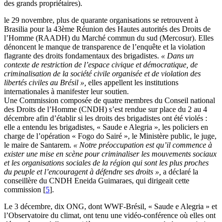
des grands propriétaires).
le 29 novembre, plus de quarante organisations se retrouvent à
Brasilia pour la 43ème Réunion des Hautes autorités des Droits de
l’Homme (RAADH) du Marché commun du sud (Mercosur). Elles
dénoncent le manque de transparence de l’enquête et la violation
flagrante des droits fondamentaux des brigadistes.
« Dans un
contexte de restriction de l’espace civique et démocratique, de
criminalisation de la société civile organisée et de violation des
libertés civiles au Brésil »,
elles appellent les institutions
internationales à manifester leur soutien.
Une Commission composée de quatre membres du Conseil national
des Droits de l’Homme (CNDH) s’est rendue sur place du 2 au 4
décembre afin d’établir si les droits des brigadistes ont été violés :
elle a entendu les brigadistes, « Saude e Alegria », les policiers en
charge de l’opération « Fogo do Sairé », le Ministère public, le juge,
le maire de Santarem.
« Notre préoccupation est qu’il commence à
exister une mise en scène pour criminaliser les mouvements sociaux
et les organisations sociales de la région qui sont les plus proches
du peuple et l’encouragent à défendre ses droits »,
a déclaré la
conseillère du CNDH Eneida Guimaraes, qui dirigeait cette
commission
[
5
]
.
Le 3 décembre, dix ONG, dont WWF-Brésil, « Saude e Alegria » et
l’Observatoire du climat, ont tenu une vidéo-conférence où elles ont