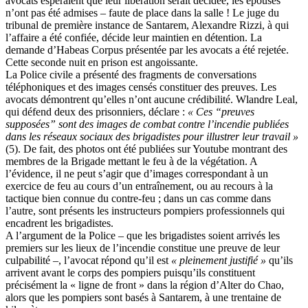
avocats espéraient que leur libération serait décidée, les épouses
n’ont pas été admises – faute de place dans la salle ! Le juge du
tribunal de première instance de Santarem, Alexandre Rizzi, à qui
l’affaire a été confiée, décide leur maintien en détention. La
demande d’Habeas Corpus présentée par les avocats a été rejetée.
Cette seconde nuit en prison est angoissante.
La Police civile a présenté des fragments de conversations
téléphoniques et des images censés constituer des preuves. Les
avocats démontrent qu’elles n’ont aucune crédibilité. Wlandre Leal,
qui défend deux des prisonniers, déclare :
« Ces “preuves
supposées” sont des images de combat contre l’incendie publiées
dans les réseaux sociaux des brigadistes pour illustrer leur travail »
(5). De fait, des photos ont été publiées sur Youtube montrant des
membres de la Brigade mettant le feu à de la végétation. A
l’évidence, il ne peut s’agir que d’images correspondant à un
exercice de feu au cours d’un entraînement, ou au recours à la
tactique bien connue du contre-feu ; dans un cas comme dans
l’autre, sont présents les instructeurs pompiers professionnels qui
encadrent les brigadistes.
A l’argument de la Police – que les brigadistes soient arrivés les
premiers sur les lieux de l’incendie constitue une preuve de leur
culpabilité –, l’avocat répond qu’il est
« pleinement justifié »
qu’ils
arrivent avant le corps des pompiers puisqu’ils constituent
précisément la « ligne de front » dans la région d’Alter do Chao,
alors que les pompiers sont basés à Santarem, à une trentaine de