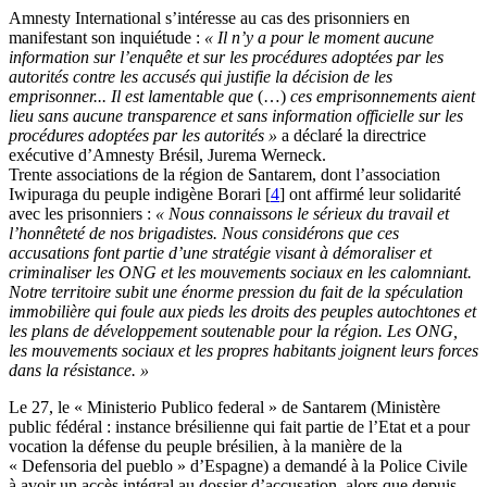
Amnesty International s’intéresse au cas des prisonniers en
manifestant son inquiétude :
« Il n’y a pour le moment aucune
information sur l’enquête et sur les procédures adoptées par les
autorités contre les accusés qui justifie la décision de les
emprisonner... Il est lamentable que
(…)
ces emprisonnements aient
lieu sans aucune transparence et sans information officielle sur les
procédures adoptées par les autorités »
a déclaré la directrice
exécutive d’Amnesty Brésil, Jurema Werneck.
Trente associations de la région de Santarem, dont l’association
Iwipuraga du peuple indigène Borari
[
4
]
ont affirmé leur solidarité
avec les prisonniers :
« Nous connaissons le sérieux du travail et
l’honnêteté de nos brigadistes. Nous considérons que ces
accusations font partie d’une stratégie visant à démoraliser et
criminaliser les ONG et les mouvements sociaux en les calomniant.
Notre territoire subit une énorme pression du fait de la spéculation
immobilière qui foule aux pieds les droits des peuples autochtones et
les plans de développement soutenable pour la région. Les ONG,
les mouvements sociaux et les propres habitants joignent leurs forces
dans la résistance. »
Le 27, le « Ministerio Publico federal » de Santarem (Ministère
public fédéral : instance brésilienne qui fait partie de l’Etat et a pour
vocation la défense du peuple brésilien, à la manière de la
« Defensoria del pueblo » d’Espagne) a demandé à la Police Civile
à avoir un accès intégral au dossier d’accusation, alors que depuis