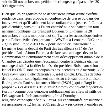
soir du 30 novembre, une pétition de change.org dépassait les 30
000 signatures.
Bien que les brigadistes ne se départissent jamais d’une extrême
prudence dans leurs propos, en conférence de presse ou dans des
interviews, et qu’ils affirment faire confiance à la justice, l’affaire a
pris d’emblée, sans qu’ils l’aient cherché ni le souhaitent, un tour
nettement politique. Le président Bolsonaro lui-même, le 28
novembre, a repris mot pour mot sur Twitter les accusations émises
par la Police civile, s’en prenant au WWF et à Leonardo DiCaprio :
« Quel type ! Il paie des ONG pour incendier l’Amazonie !
»
Le même jour, le député du Parti des travailleurs (PT) de l’ex-
président Lula, Airton Falero, a déclaré sans ambages devant la
Commission de l’environnement et du développement durable de la
Chambre des députés que l’accusation contre la Brigade était un
montage destiné à justifier la thèse du président Bolsonaro selon
lequel les ONG sont les coupables des incendies en Amazonie.
« La
farce commence à être démontée »,
a-t-il conclu. D’autres députés
de l’opposition sont également montés au créneau, dont Edmilson
Rodrigues du Parti socialisme et liberté (PSOL), qui a élargi le
propos :
« Les assassins de la sœur Dorothy continuent à opérer au
Para »
(connue pour dénoncer publiquement les effets négatifs de
l’élevage sur la forêt amazonienne, Irmã Dorothy,
religieuse catholique née aux Etats-Unis et naturalisée brésilienne a
été assassinée le 12 février 2005 par deux
« pistoleiros »
enrôlés par