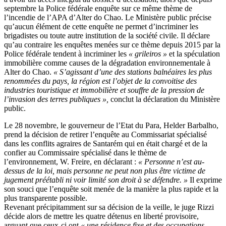
septembre la Police fédérale enquête sur ce même thème de
l’incendie de l’APA d’Alter do Chao. Le Ministère public précise
qu’aucun élément de cette enquête ne permet d’incriminer les
brigadistes ou toute autre institution de la société civile. Il déclare
qu’au contraire les enquêtes menées sur ce thème depuis 2015 par la
Police fédérale tendent à incriminer les
« grileiros »
et la spéculation
immobilière comme causes de la dégradation environnementale à
Alter do Chao.
« S’agissant d’une des stations balnéaires les plus
renommées du pays, la région est l’objet de la convoitise des
industries touristique et immobilière et souffre de la pression de
l’invasion des terres publiques »,
conclut la déclaration du Ministère
public.
Le 28 novembre, le gouverneur de l’Etat du Para, Helder Barbalho,
prend la décision de retirer l’enquête au Commissariat spécialisé
dans les conflits agraires de Santarém qui en était chargé et de la
confier au Commissaire spécialisé dans le thème de
l’environnement, W. Freire, en déclarant :
« Personne n’est au-
dessus de la loi, mais personne ne peut non plus être victime de
jugement préétabli ni voir limité son droit à se défendre. »
Il exprime
son souci que l’enquête soit menée de la manière la plus rapide et la
plus transparente possible.
Revenant précipitamment sur sa décision de la veille, le juge Rizzi
décide alors de mettre les quatre détenus en liberté provisoire,
arguant que ceux-ci ont
« une résidence fixe et des occupations