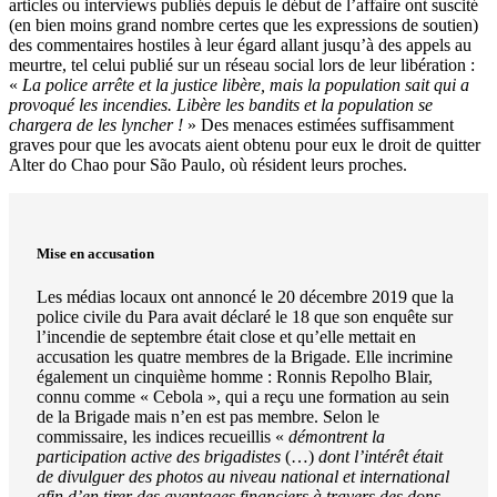
articles ou interviews publiés depuis le début de l’affaire ont suscité
(en bien moins grand nombre certes que les expressions de soutien)
des commentaires hostiles à leur égard allant jusqu’à des appels au
meurtre, tel celui publié sur un réseau social lors de leur libération :
«
La police arrête et la justice libère, mais la population sait qui a
provoqué les incendies. Libère les bandits et la population se
chargera de les lyncher !
» Des menaces estimées suffisamment
graves pour que les avocats aient obtenu pour eux le droit de quitter
Alter do Chao pour São Paulo, où résident leurs proches.
Mise en accusation
Les médias locaux ont annoncé le 20 décembre 2019 que la
police civile du Para avait déclaré le 18 que son enquête sur
l’incendie de septembre était close et qu’elle mettait en
accusation les quatre membres de la Brigade. Elle incrimine
également un cinquième homme : Ronnis Repolho Blair,
connu comme « Cebola », qui a reçu une formation au sein
de la Brigade mais n’en est pas membre. Selon le
commissaire, les indices recueillis «
démontrent la
participation active des brigadistes
(…)
dont l’intérêt était
de divulguer des photos au niveau national et international
afin d’en tirer des avantages financiers à travers des dons