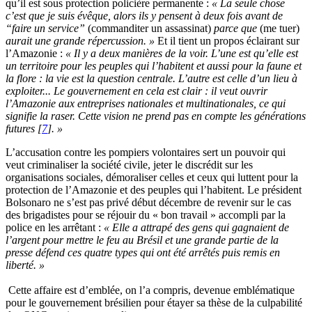
qu’il est sous protection policière permanente :
« La seule chose
c’est que je suis évêque, alors ils y pensent à deux fois avant de
“faire un service”
(commanditer un assassinat)
parce que
(me tuer)
aurait une grande répercussion. »
Et il tient un propos éclairant sur
l’Amazonie :
« Il y a deux manières de la voir. L’une est qu’elle est
un territoire pour les peuples qui l’habitent et aussi pour la faune et
la flore : la vie est la question centrale. L’autre est celle d’un lieu à
exploiter... Le gouvernement en cela est clair : il veut ouvrir
l’Amazonie aux entreprises nationales et multinationales, ce qui
signifie la raser. Cette vision ne prend pas en compte les générations
futures
[
7
]
. »
L’accusation contre les pompiers volontaires sert un pouvoir qui
veut criminaliser la société civile, jeter le discrédit sur les
organisations sociales, démoraliser celles et ceux qui luttent pour la
protection de l’Amazonie et des peuples qui l’habitent. Le président
Bolsonaro ne s’est pas privé début décembre de revenir sur le cas
des brigadistes pour se réjouir du « bon travail » accompli par la
police en les arrêtant :
« Elle a attrapé des gens qui gagnaient de
l’argent pour mettre le feu au Brésil et une grande partie de la
presse défend ces quatre types qui ont été arrêtés puis remis en
liberté. »
Cette affaire est d’emblée, on l’a compris, devenue emblématique
pour le gouvernement brésilien pour étayer sa thèse de la culpabilité