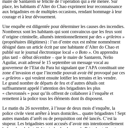
maire de Santarem se félicite de l’opération qui a été menée. Sur
place, les habitants d’Alter do Chao expriment leur reconnaissance
aux brigadistes en de multiples occasions, rendant hommage à leur
courage et à leur dévouement.
Une enquête est diligentée pour déterminer les causes des incendies.
Nombreux sont les habitants qui sont convaincus que les feux sont
d’origine criminelle, allumés intentionnellement par des
« grileiros »
(propriétaires illégitimes) : l’un d’entre eux est même nommément
désigné dans un article écrit par une habitante d’Alter do Chao et
publié sur le journal électronique local
« o Boto ».
On apprendra
plus tard – début décembre – que le maire de Santarem, Nelio
Aguilar, avait adressé le 15 septembre un message vocal au
gouverneur de l’Etat du Para lui signalant que l’APA constituait une
zone d’invasion et que l’incendie pouvait avoir été provoqué par ces
« grileiros »
qui veulent ensuite lotifier les terrains et les vendre.
Le grand nombre de départs de feu et d’autres détails ont
suffisamment appelé l’attention des brigadistes les plus
« chevronnés » pour qu’ils offrent de collaborer à l’enquête et
remettent à la police tous les éléments dont ils disposent.
Le matin du 26 novembre, à l’issue de deux mois d’enquête, la
police civile vient arrêter à leurs domiciles... quatre brigadistes ! Sept
autres mandats d’arrêt ou de perquisition ont été lancés. C’est la
stupeur. Les brigadistes sont accusés d’avoir mis intentionnellement