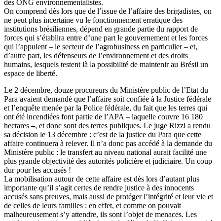
des ONG environnementalistes.
On comprend dès lors que de l’issue de l’affaire des brigadistes, on
ne peut plus incertaine vu le fonctionnement erratique des
institutions brésiliennes, dépend en grande partie du rapport de
forces qui s’établira entre d’une part le gouvernement et les forces
qui l’appuient – le secteur de l’agrobusiness en particulier – et,
d’autre part, les défenseurs de l’environnement et des droits
humains, lesquels testent là la possibilité de maintenir au Brésil un
espace de liberté.
Le 2 décembre, douze procureurs du Ministère public de l’Etat du
Para avaient demandé que l’affaire soit confiée à la Justice fédérale
et l’enquête menée par la Police fédérale, du fait que les terres qui
ont été incendiées font partie de l’APA – laquelle couvre 16 180
hectares
–
, et donc sont des terres publiques. Le juge Rizzi a rendu
sa décision le 13 décembre : c’est de la justice du Para que cette
affaire continuera à relever. Il n’a donc pas accédé à la demande du
Ministère public : le transfert au niveau national aurait facilité une
plus grande objectivité des autorités policière et judiciaire. Un coup
dur pour les accusés !
La mobilisation autour de cette affaire est dès lors d’autant plus
importante qu’il s’agit certes de rendre justice à des innocents
accusés sans preuves, mais aussi de protéger l’intégrité et leur vie et
de celles de leurs familles : en effet, et comme on pouvait
malheureusement s’y attendre, ils sont l’objet de menaces. Les