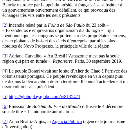
Biarritz marquée par l’appel du président français à se substituer à
un gouvernement ouvertement défaillant, ce qui provoqua des
échanges très vifs entre les deux présidents.
[
2
]
Incendie relaté par la
Folha de São Paulo
du 23 août –
« Fazendeiros e empresarios organizaram dia do fogo » – qui
mentionne que les soupçons se portent sur des propriétaires terriens,
des exploitants de bois et des chefs d’entreprise parmi les plus
notoires de Novo Progresso, la principale ville de la région.
[
3
]
Adriana Carvalho, « Au Brésil l’Amazonie n’est pas la seule
région qui part en fumée »,
Reporterre
, Paris, 30 septembre 2019.
[
4
]
Le peuple Borari vivait sur le site d’Alter do Chao à l’arrivée des
colonisateurs portugais. Ce peuple revendique en vain depuis plus
de dix ans la démarcation de son territoire. Il connaît actuellement un
essor culturel sans précédent.
[
5
]
https://globoplay.globo.com/v/8135471
[
6
]
Emission de
Boletim do Fim do Mundo
diffusée le 4 décembre
sous le titre « L’autonomie autoritaire ».
[
7
]
Anna Beatriz Anjos,
in
Agencia Publica
(agence de journalisme
d’inverstigation)