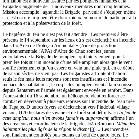
formation est à nouveau assurée par les pompiers militaires et la
Brigade s’augmente de 11 nouveaux membres dont cinq femmes.
Mission accomplie : agrandir la Brigade, parvenir à s’équiper, même
si c’est encore trop peu, être donc mieux en mesure de participer à la
protection et à la préservation de la forêt.
Le baptême du feu ne s’est pas fait attendre ! Les premiers à être
présents le 14 septembre sur les lieux où s’est déclenché un incendie
dans l’« Area de Proteçao Ambiental » (Aire de protection
environnementale ; APA) d’Alter do Chao sont les jeunes
volontaires de la Brigade de pompiers, qui interviennent pour la
première fois sur un incendie d’une telle ampleur, alors que le vent
souffle fortement et qu’on espère en vain une pluie qui, en ce début
de saison sèche, ne vient pas. Les brigadistes affrontent d’abord
seuls le feu mais leurs moyens sont très insuffisants et l’incendie
menace des habitations ; le corps des pompiers vient à la rescousse
depuis Santarem et l’armée est également envoyée en renfort. Dans
l’après-midi du 16 septembre, un hélicoptère vient renforcer ce
combat en déversant à plusieurs reprises sur l’incendie de l’eau tirée
du Tapajos. D’autres foyers se déclenchent vers Pindobal, village
voisin ; 1170 hectares de savane et de forêt sont détruits.
« Un feu de
cette ampleur, nous n’en avions jamais vu auparavant,
affirme l’un
des créateurs et coordinateur de la brigade, João Romano
. Même les
habitants les plus âgés de la région le disent
[
3
]
. »
Les incendies
sont finalement contrôlés puis éteints au bout de quatre jours. Le