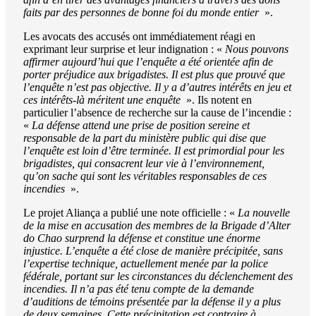
faits par des personnes de bonne foi du monde entier
».
Les avocats des accusés ont immédiatement réagi en
exprimant leur surprise et leur indignation : «
Nous pouvons
affirmer aujourd’hui que l’enquête a été orientée afin de
porter préjudice aux brigadistes. Il est plus que prouvé que
l’enquête n’est pas objective. Il y a d’autres intérêts en jeu et
ces intérêts-là méritent une enquête
». Ils notent en
particulier l’absence de recherche sur la cause de l’incendie :
«
La défense attend une prise de position sereine et
responsable de la part du ministère public qui dise que
l’enquête est loin d’être terminée. Il est primordial pour les
brigadistes, qui consacrent leur vie à l’environnement,
qu’on sache qui sont les véritables responsables de ces
incendies
».
Le projet Aliança a publié une note officielle : «
La nouvelle
de la mise en accusation des membres de la Brigade d’Alter
do Chao surprend la défense et constitue une énorme
injustice. L’enquête a été close de manière précipitée, sans
l’expertise technique, actuellement menée par la police
fédérale, portant sur les circonstances du déclenchement des
incendies. Il n’a pas été tenu compte de la demande
d’auditions de témoins présentée par la défense il y a plus
de deux semaines. Cette précipitation est contraire à