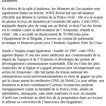
kilomètres.
En dehors de la salle d’audience, les éléments de l’accusation sont
rapidement battus en brèche. WWF-Brésil fait une déclaration
officielle qui dément la version de la Police civile : elle n’a ni acquis
de photos ni reçu de donation de Leonardo diCaprio. Cette ONG,
implantée depuis plus de vingt ans au Brésil, et dont l’un des fronts
est le combat contre la déforestation de l’Amazonie, rétablit la
vérité : elle a accordé un financement de 70 000 reais pour
l’équipement de la Brigade, à travers un contrat de partenariat
technique et financier passé avec l’Instituto Aquifero Alter do Chao.
Saude e Alegria réagit également : fondée en 1987, cette ONG
apporte depuis 31 ans des soins médicaux aux communautés de la
région du Tapajos et de l’Arapiuns et développe des projets de
développement communautaire soutenable. Elle est l’une des plus
respectées de la région et a gagné plusieurs prix récompensant son
action en Amazonie ; elle fait partie du réseau national des
entrepreneurs socio-environnementalistes et vient de gagner un prix
qui la classe parmi les meilleures ONG du Brésil. Le jour même, son
fondateur et actuel coordinateur Caetano Scannavino proteste
énergiquement contre la brutalité de la Police civile, armée de
mitraillettes, menaçante, sans ordre judiciaire et avec un mandat
d’arrêt non conforme au droit lors de la perquisition dans ses locaux
et affirme sa conviction de l’innocence des brigadistes.