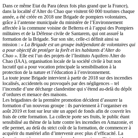
Dans ce même Etat du Para (deux fois plus grand que la France),
dans la localité d’Alter do Chao que visitent 60 000 touristes chaque
année, a été créée en 2018 une Brigade de pompiers volontaires,
grâce à l’antenne municipale du ministère de l’Environnement
affectée à la commune voisine de Belterra et à l’appui des Pompiers
militaires et de la Défense civile de Santarem, qui ont assuré la
formation de la Brigade. Sur son site, celle-ci définit ainsi sa
mission :
« La Brigade est un groupe indépendant de volontaires qui
a pour objectif de protéger la forêt et les habitants d’Alter do
Chao ».
Elle est l’un des projets de l’Instituto Aquifero Alter do
Chao (IAA), organisation locale de la société civile à but non
lucratif qui a pour vocation principale la sensibilisation à la
protection de la nature et l’éducation à l’environnement.
La toute jeune Brigade intervient à partir de 2018 sur des incendies
localisés, accidentels ou provoqués par des négligences – tel
l’incendie d’une décharge clandestine qui s’étend au-delà du dépôt
d’ordures et menace des maisons.
Les brigadistes de la première promotion décident d’assurer la
formation d’un nouveau groupe : ils parviennent à l’organiser en
août 2019 et font sur leur site un appel de fonds afin de couvrir les
frais de cette formation. La collecte porte ses fruits, le public étant
sensibilisé au thème de la lutte contre les incendies en Amazonie, et
elle permet, au delà du strict coût de la formation, de commencer à
acquérir du matériel afin d’intervenir avec plus d’efficacité. La