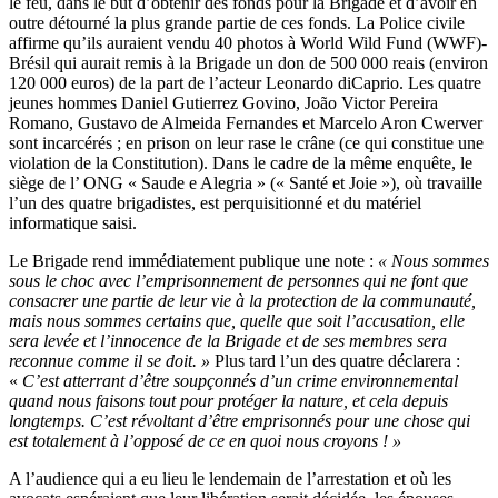
le feu, dans le but d’obtenir des fonds pour la Brigade et d’avoir en
outre détourné la plus grande partie de ces fonds. La Police civile
affirme qu’ils auraient vendu 40 photos à World Wild Fund (WWF)-
Brésil qui aurait remis à la Brigade un don de 500 000 reais (environ
120 000 euros) de la part de l’acteur Leonardo diCaprio. Les quatre
jeunes hommes Daniel Gutierrez Govino, João Victor Pereira
Romano, Gustavo de Almeida Fernandes et Marcelo Aron Cwerver
sont incarcérés ; en prison on leur rase le crâne (ce qui constitue une
violation de la Constitution). Dans le cadre de la même enquête, le
siège de l’ ONG « Saude e Alegria » (« Santé et Joie »), où travaille
l’un des quatre brigadistes, est perquisitionné et du matériel
informatique saisi.
Le Brigade rend immédiatement publique une note :
« Nous sommes
sous le choc avec l’emprisonnement de personnes qui ne font que
consacrer une partie de leur vie à la protection de la communauté,
mais nous sommes certains que, quelle que soit l’accusation, elle
sera levée et l’innocence de la Brigade et de ses membres sera
reconnue comme il se doit. »
Plus tard l’un des quatre déclarera :
«
C’est atterrant d’être soupçonnés d’un crime environnemental
quand nous faisons tout pour protéger la nature, et cela depuis
longtemps. C’est révoltant d’être emprisonnés pour une chose qui
est totalement à l’opposé de ce en quoi nous croyons ! »
A l’audience qui a eu lieu le lendemain de l’arrestation et où les