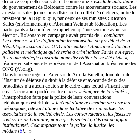
dénoncé ce qu’elles considèrent comme une
« escalade autoritaire »
du gouvernement de Bolsonaro contre les mouvements sociaux. Les
arrestations des jeunes brigadistes ont en effet été célébrées, outre le
président de la République, par deux de ses ministres : Ricardo
Salles (environnement) et Abraham Weintraub (éducation). Les
participants à la conférence rappellent qu’une semaine avant son
élection, Bolsonaro en campagne avait promis de
« combattre
l’activisme ».
« De l’affirmation irresponsable du président de la
République accusant les ONG d’incendier l’Amazonie à l’action
policière et médiatique qui cherche à criminaliser Saude e Alegria,
il y a une stratégie construite pour discréditer la société civile »,
résume en substance le représentant de l’Association brésilienne des
ONG (Abong).
Dans le même registre, Augusto de Arruda Botelho, fondateur de
l’Institut de défense du droit à la défense et avocat de deux des
brigadistes n’a aucun doute sur le cadre dans lequel s’inscrit leur
cas : l’accusation portée contre eux est
« éloignée de la réalité »,
l’interprétation faite par la police de leurs conversations
téléphoniques est risible.
« Il s’agit d’une accusation de caractère
idéologique, relevant d’une claire tentative de criminaliser les
associations de la société civile. Les conservateurs et les fascistes
sont sortis de l’armoire, parce qu’ils sentent qu’ils ont un appui
institutionnel. Cela impacte tout : la police, la justice, les
médias
[
6
]
... »