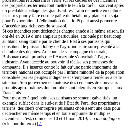
protestations rétablissant la vérité sur les causes de ces incendies :
des propriétaires terriens font mettre le feu à la forêt – souvent après
un préalable abattage des grands arbres – afin de mettre en culture
les terres pour y faire ensuite paître du bétail ou y planter du soja
pour l’exportation. L’élimination de la forêt peut aussi permettre
d’accéder aux richesses du sous-sol.
Si ces incendies sont déclenchés chaque année à la même saison, ils
ont été en 2019 d’une ampleur particulière, attribuée par beaucoup
au blanc-seing donné par le chef de l’Etat à ses partisans qui
constituent le puissant lobby de l’agro-industrie surreprésenté à la
chambre des députés. Au cours de sa campagne électorale,
Bolsonaro avait promis que l’Amazonie s’ouvrirait à l’agro-
industrie. Ayant accédé au pouvoir, il réalise ses promesses de
campagne. Il s’insurge contre le fait qu’une partie importante du
territoire national soit occupée par l’infime minorité de la population
constituée par les peuples indigènes et s’emploie à remédier à cette
situation. Son gouvernement autorise des centaines de nouveaux
produits agro-toxiques dont nombre sont interdits en Europe et aux
Etats Unis.
Pour mesurer à quel point ses partisans se sentent galvanisés, un
exemple suffit : dans le sud-est de l’Etat du Para, des propriétaires
terriens, des chefs d’entreprise puissants choisissent une date pour
déclencher en même temps et en toute impunité de multiples
incendies : c’est, comme les 10 et 11 août 2019,
« o dia do fogo »
(« le jour du feu »)
[
2
]
.