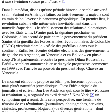
d’une révolution sociale grandiose. »
[
1
]
Dans l’immédiat, disons qu’une période historique semble arriver à
sa fin. Surtout en Amérique latine, où trois événements majeurs sont
en train de bouleverser le panorama géopolitique. En premier lieu, la
révolution cubaine elle-même entre inévitablement dans une
nouvelle étape depuis le rétablissement des relations diplomatiques
avec les Etats-Unis. D’autre part, la signature prochaine, en
Colombie, d’un accord de paix entre le gouvernement du président
Santos et la guérilla des Forces armées révolutionnaires de Colombie
(FARC) viendrait clore le « siècle des guérillas » dans tout le
continent. Enfin, les récentes défaites électorales des gouvernements
de gauche en Argentine, au Venezuela et en Bolivie – en plus du
coup d’Etat parlementaire contre la présidente Dilma Rousseff au
Brésil – semblent annoncer la crise du cycle progressiste commencé
en 1999 avec l’arrivée au pouvoir du président Hugo Chavez au
Venezuela.
Le moment était donc propice au bilan, pas forcément politique,
mais plutôt narratif et journalistique. C’est l’idée originale du
journaliste et écrivain Jon Lee Anderson qui, sous le titre «
Raconter
la révolution
», a organisé en avril dernier à New York
[
2
]
un
symposium qui a réuni, dans cette perspective, une trentaine de
témoins de ces révolutions (journalistes, photographes, écrivains,
cinéastes, professeurs, blogueurs) de diverses générations – dont