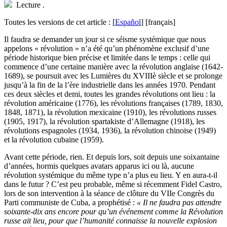
Lecture
.
Toutes les versions de cet article :
[
Español
]
[français]
I
l faudra se demander un jour si ce séisme systémique que nous
appelons « révolution » n’a été qu’un phénomène exclusif d’une
période historique bien précise et limitée dans le temps : celle qui
commence d’une certaine manière avec la révolution anglaise (1642-
1689), se poursuit avec les Lumières du XVIIIè siècle et se prolonge
jusqu’à la fin de la l’ère industrielle dans les années 1970. Pendant
ces deux siècles et demi, toutes les grandes révolutions ont lieu : la
révolution américaine (1776), les révolutions françaises (1789, 1830,
1848, 1871), la révolution mexicaine (1910), les révolutions russes
(1905, 1917), la révolution spartakiste d’Allemagne (1918), les
révolutions espagnoles (1934, 1936), la révolution chinoise (1949)
et la révolution cubaine (1959).
Avant cette période, rien. Et depuis lors, soit depuis une soixantaine
d’années, hormis quelques avatars apparus ici ou là, aucune
révolution systémique du même type n’a plus eu lieu. Y en aura-t-il
dans le futur ? C’est peu probable, même si récemment Fidel Castro,
lors de son intervention à la séance de clôture du VIIe Congrès du
Parti communiste de Cuba, a prophétisé :
« Il ne faudra pas attendre
soixante-dix ans encore pour qu’un événement comme la Révolution
russe ait lieu, pour que l’humanité connaisse la nouvelle explosion