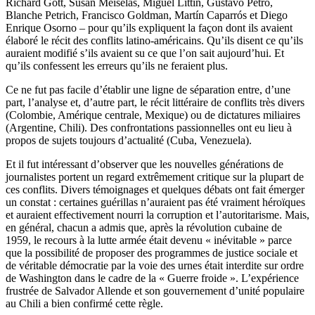
Richard Gott, Susan Meiselas, Miguel Littín, Gustavo Petro,
Blanche Petrich, Francisco Goldman, Martín Caparrós et Diego
Enrique Osorno – pour qu’ils expliquent la façon dont ils avaient
élaboré le récit des conflits latino-américains. Qu’ils disent ce qu’ils
auraient modifié s’ils avaient su ce que l’on sait aujourd’hui. Et
qu’ils confessent les erreurs qu’ils ne feraient plus.
Ce ne fut pas facile d’établir une ligne de séparation entre, d’une
part, l’analyse et, d’autre part, le récit littéraire de conflits très divers
(Colombie, Amérique centrale, Mexique) ou de dictatures miliaires
(Argentine, Chili). Des confrontations passionnelles ont eu lieu à
propos de sujets toujours d’actualité (Cuba, Venezuela).
Et il fut intéressant d’observer que les nouvelles générations de
journalistes portent un regard extrêmement critique sur la plupart de
ces conflits. Divers témoignages et quelques débats ont fait émerger
un constat : certaines guérillas n’auraient pas été vraiment héroïques
et auraient effectivement nourri la corruption et l’autoritarisme. Mais,
en général, chacun a admis que, après la révolution cubaine de
1959, le recours à la lutte armée était devenu « inévitable » parce
que la possibilité de proposer des programmes de justice sociale et
de véritable démocratie par la voie des urnes était interdite sur ordre
de Washington dans le cadre de la « Guerre froide ». L’expérience
frustrée de Salvador Allende et son gouvernement d’unité populaire
au Chili a bien confirmé cette règle.