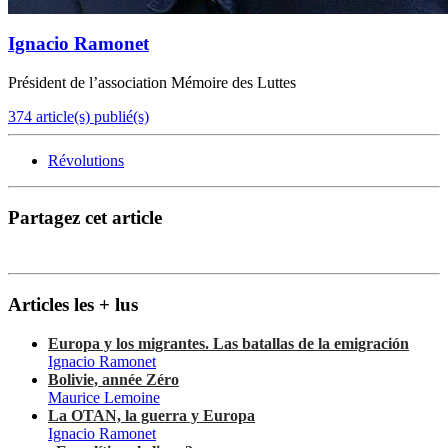
Ignacio Ramonet
Président de l’association Mémoire des Luttes
374 article(s) publié(s)
Révolutions
Partagez cet article
Articles les + lus
Europa y los migrantes. Las batallas de la emigración
Ignacio Ramonet
Bolivie, année Zéro
Maurice Lemoine
La OTAN, la guerra y Europa
Ignacio Ramonet